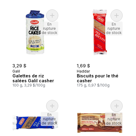
Ajouter Galettes de riz salées Galil casher
Ajouter Bi
En
En
rupture
rupture
de stock
de stock
3,29 $
1,69 $
Galil
Haddar
Galettes de riz
Biscuits pour le thé
salées Galil casher
casher
100 g, 3,29 $/100g
175 g, 0,97 $/100g
Ajouter Biscuits à thé, vanille casher au pa
Ajouter G
En
En
rupture
rupture
de stock
de stock