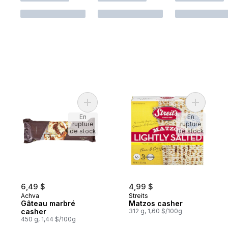
Ajouter Gâteau marbré casher au panier
En
En
rupture
rupture
de stock
de stock
6,49 $
4,99 $
Achva
Streits
Gâteau marbré
Matzos casher
casher
312 g, 1,60 $/100g
450 g, 1,44 $/100g