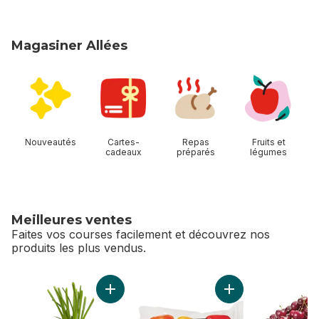
Magasiner Allées
sauter Magasiner Allées
Nouveautés
Cartes-
Repas
Fruits et
cadeaux
préparés
légumes
Meilleures ventes
Faites vos courses facilement et découvrez nos
produits les plus vendus.
sauter Meilleures ventes
Ajouter Oignons verts au panier
Ajouter Poivrons d