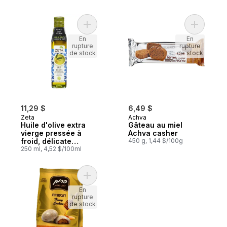
Ajouter Huile d'olive extra vierge pressée
Ajouter G
En
En
rupture
rupture
de stock
de stock
11,29 $
6,49 $
Zeta
Achva
Huile d'olive extra
Gâteau au miel
vierge pressée à
Achva casher
froid, délicate
450 g, 1,44 $/100g
casher
250 ml, 4,52 $/100ml
Ajouter Biscuits au miel casher au panier
En
rupture
de stock