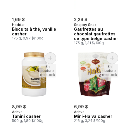
1,69 $
2,29 $
Haddar
Snappy Snax
Biscuits à thé, vanille
Gaufrettes au
casher
chocolat gaufrettes
175 g, 0,97 $/100g
de type belge casher
175 g, 1,31 $/100g
Ajouter Tahini casher au panier
Ajouter M
En
En
rupture
rupture
de stock
de stock
8,99 $
6,99 $
Achva
Achva
Tahini casher
Mini-Halva casher
500 g, 1,80 $/100g
216 g, 3,24 $/100g