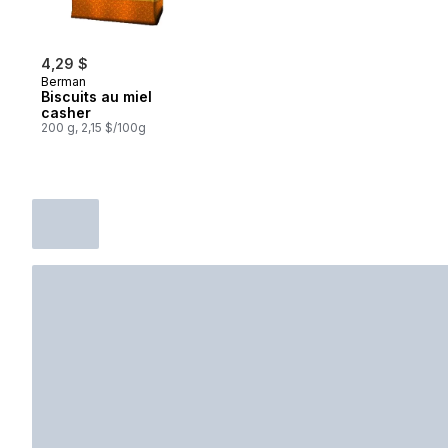
4,29 $
Berman
Biscuits au miel
casher
200 g, 2,15 $/100g