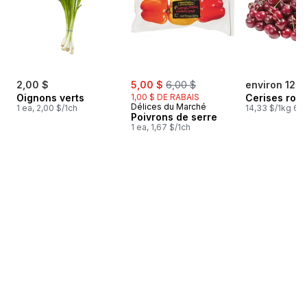
sale:
, formerly:
2,00 $
5,00 $
6,00 $
environ 12,7
Oignons verts
1,00 $ DE RABAIS
Cerises rou
Délices du Marché
1 ea, 2,00 $/1ch
14,33 $/1kg 6,5
Poivrons de serre
1 ea, 1,67 $/1ch