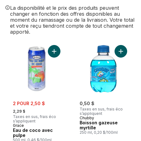
La disponibilité et le prix des produits peuvent
changer en fonction des offres disponibles au
moment du ramassage ou de la livraison. Votre total
et votre reçu tiendront compte de tout changement
apporté.
Ajouter Eau de coco avec pulpe au panie
Ajouter B
sale:
2 POUR 2,50 $
0,50 $
, formerly:
Taxes en sus, frais éco
2,29 $
s’appliquent
Taxes en sus, frais éco
Chubby
s’appliquent
Boisson gazeuse
Grace
myrtille
Eau de coco avec
250 ml, 0,20 $/100ml
pulpe
500 ml, 0,46 $/100ml