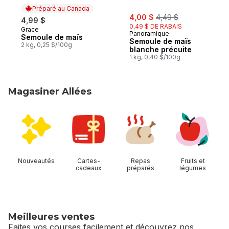
Préparé au Canada
sale:
, formerly:
4,00 $
4,49 $
4,99 $
0,49 $ DE RABAIS
Grace
Préparé au Canada
Panoramique
Semoule de maïs
Semoule de maïs
2 kg, 0,25 $/100g
blanche précuite
1 kg, 0,40 $/100g
Magasiner Allées
sauter Magasiner Allées
Nouveautés
Cartes-
Repas
Fruits et
cadeaux
préparés
légumes
Meilleures ventes
Faites vos courses facilement et découvrez nos