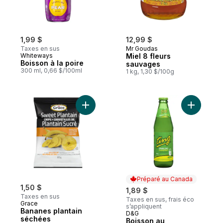
1,99 $
12,99 $
Taxes en sus
Mr Goudas
Whiteways
Miel 8 fleurs
Boisson à la poire
sauvages
300 ml, 0,66 $/100ml
1 kg, 1,30 $/100g
Ajouter Bananes plantain séchées au pani
Ajouter B
Préparé au Canada
1,50 $
1,89 $
Taxes en sus
Taxes en sus, frais éco
Grace
s’appliquent
Bananes plantain
D&G
Préparé au Canada
séchées
Boisson au