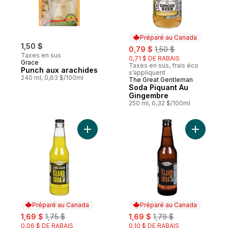
Préparé au Canada
1,50 $
sale:
, formerly:
0,79 $
1,50 $
Taxes en sus
0,71 $ DE RABAIS
Grace
Taxes en sus, frais éco
Punch aux arachides
s’appliquent
240 ml, 0,63 $/100ml
The Great Gentleman
Préparé au Canada
Soda Piquant Au
Gingembre
250 ml, 0,32 $/100ml
Ajouter Boisson à l’ananas Island Soda au
Ajouter B
Préparé au Canada
Préparé au Canada
sale:
, formerly:
sale:
, formerly:
1,69 $
1,75 $
1,69 $
1,79 $
0,06 $ DE RABAIS
0,10 $ DE RABAIS