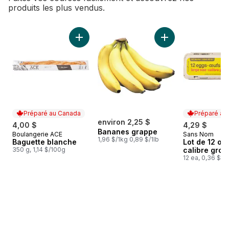
produits les plus vendus.
sauter Meilleures ventes
Ajouter Baguette blanche au panier
Ajouter Bananes g
Préparé au Canada
Préparé au
environ 2,25 $
4,00 $
4,29 $
Bananes grappe
Boulangerie ACE
Sans Nom
Préparé au Canada
Préparé au
1,96 $/1kg 0,89 $/1lb
Baguette blanche
Lot de 12 œu
350 g, 1,14 $/100g
calibre gros
12 ea, 0,36 $/1