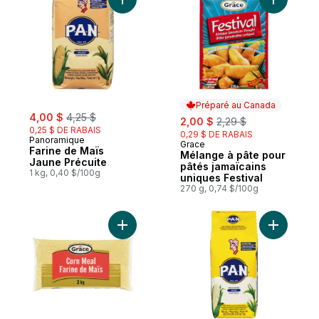
Ajouter Farine de Maïs Jaune Précuite au
Ajouter M
Préparé au Canada
sale:
, formerly:
4,00 $
4,25 $
sale:
, formerly:
2,00 $
2,29 $
0,25 $ DE RABAIS
0,29 $ DE RABAIS
Panoramique
Grace
Préparé au Canada
Farine de Maïs
Mélange à pâte pour
Jaune Précuite
pâtés jamaïcains
1 kg, 0,40 $/100g
uniques Festival
270 g, 0,74 $/100g
Ajouter Semoule de maïs au panier
Ajouter S