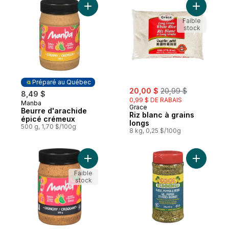
Ajouter Beurre d'arachide épicé crémeux
Ajouter Ri
Faible
stock
Préparé au Québec
sale:
, formerly:
20,00 $
20,99 $
8,49 $
0,99 $ DE RABAIS
Manba
Préparé au Québec
Grace
Beurre d'arachide
Riz blanc à grains
épicé crémeux
longs
500 g, 1,70 $/100g
8 kg, 0,25 $/100g
Ajouter Beurre D'Arachide Épicé au panie
Ajouter Ai
Faible
stock