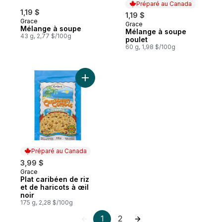
Préparé au Canada
1,19 $
1,19 $
Grace
Grace
Préparé au Canada
Mélange à soupe
Mélange à soupe
43 g, 2,77 $/100g
poulet
60 g, 1,98 $/100g
Ajouter Plat caribéen de riz et de haricots 
Préparé au Canada
3,99 $
Grace
Préparé au Canada
Plat caribéen de riz
et de haricots à œil
noir
175 g, 2,28 $/100g
1
2