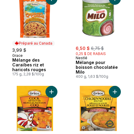
Ajouter Mélange des Caraïbes riz et hari
Ajouter M
Préparé au Canada
sale:
, formerly:
6,50 $
6,75 $
3,99 $
0,25 $ DE RABAIS
Grace
Préparé au Canada
Nestlé
Mélange des
Mélange pour
Caraïbes riz et
boisson chocolatée
haricots rouges
Milo
175 g, 2,28 $/100g
400 g, 1,63 $/100g
Ajouter Mélange à soupe au panier
Ajouter M