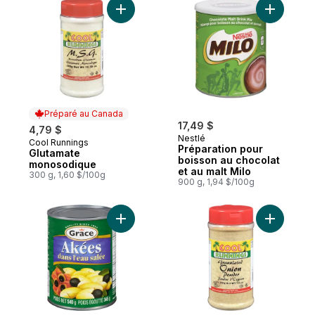
Ajouter Glutamate monosodique au panier
Ajouter P
Préparé au Canada
17,49 $
4,79 $
Nestlé
Cool Runnings
Préparé au Canada
Préparation pour
Glutamate
boisson au chocolat
monosodique
et au malt Milo
300 g, 1,60 $/100g
900 g, 1,94 $/100g
Ajouter Ackees en eau salée au panier
Ajouter P