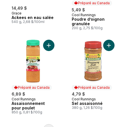
Préparé au Canada
14,49 $
5,49 $
Grace
Cool Runnings
Préparé au Canada
Ackees en eau salée
Poudre d’oignon
540 g, 2,68 $/100ml
granulée
200 g, 2,75 $/100g
Ajouter Assaisonnement pour poulet au pa
Ajouter S
Préparé au Canada
Préparé au Canada
6,89 $
4,79 $
Cool Runnings
Cool Runnings
Préparé au Canada
Préparé au Canada
Assaisonnement
Sel assaisonné
pour poulet
380 g, 1,26 $/100g
850 g, 0,81 $/100g