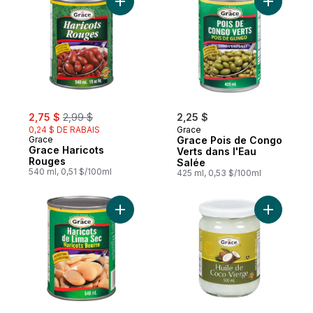
Ajouter Grace Haricots Rouges au panier
Ajouter G
sale:
, formerly:
2,75 $
2,99 $
2,25 $
0,24 $ DE RABAIS
Grace
Grace
Grace Pois de Congo
Grace Haricots
Verts dans l'Eau
Rouges
Salée
540 ml, 0,51 $/100ml
425 ml, 0,53 $/100ml
Ajouter Haricot de Lima au panier
Ajouter H