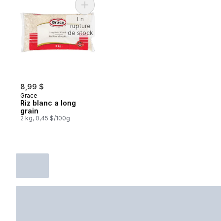
Ajouter Riz blanc a long grain au panier
En
rupture
de stock
8,99 $
Grace
Riz blanc a long
grain
2 kg, 0,45 $/100g