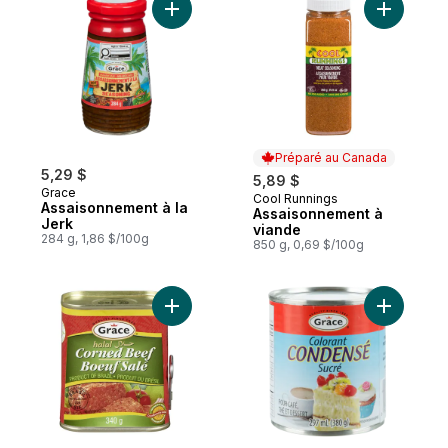
Ajouter Assaisonnement à la Jerk au pani
Ajouter A
Préparé au Canada
5,29 $
5,89 $
Grace
Cool Runnings
Préparé au Canada
Assaisonnement à la
Assaisonnement à
Jerk
viande
284 g, 1,86 $/100g
850 g, 0,69 $/100g
Ajouter Bœuf salé au panier
Ajouter C