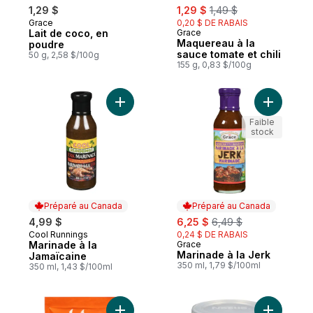
sale:
, formerly:
1,29 $
1,29 $
1,49 $
Grace
0,20 $ DE RABAIS
Lait de coco, en
Grace
Maquereau à la
poudre
sauce tomate et chili
50 g, 2,58 $/100g
155 g, 0,83 $/100g
Ajouter Marinade à la Jamaïcaine au pani
Ajouter M
Faible
stock
Préparé au Canada
Préparé au Canada
sale:
, formerly:
4,99 $
6,25 $
6,49 $
Cool Runnings
0,24 $ DE RABAIS
Préparé au Canada
Marinade à la
Grace
Préparé au Canada
Marinade à la Jerk
Jamaïcaine
350 ml, 1,79 $/100ml
350 ml, 1,43 $/100ml