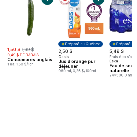
Ajouter Concombres anglais au panier
Ajouter Jus d’oran
Préparé au Québec
Préparé au
sale:
, formerly:
1,50 $
1,99 $
2,50 $
5,49 $
0,49 $ DE RABAIS
Oasis
Frais éco s’app
Préparé au Québec
Concombres anglais
Jus d’orange pur
Eska
Préparé au
1 ea, 1,50 $/1ch
Eau de sour
déjeuner
naturelle
960 ml, 0,26 $/100ml
24x500.0 ml,
0,05 $/100ml