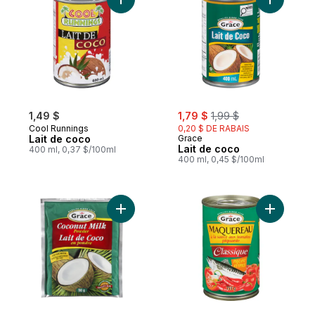
Ajouter Lait de coco au panier
Ajouter L
sale:
, formerly:
1,49 $
1,79 $
1,99 $
Cool Runnings
0,20 $ DE RABAIS
Lait de coco
Grace
Lait de coco
400 ml, 0,37 $/100ml
400 ml, 0,45 $/100ml
Ajouter Lait de coco, en poudre au panier
Ajouter M