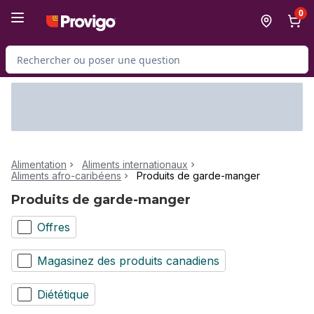
Passer au contenu principal
Passer au pied de page
0
Rechercher des produits
Alimentation
Aliments internationaux
Aliments afro-caribéens
Produits de garde-manger
Produits de garde-manger
Offres
Magasinez des produits canadiens
Diététique