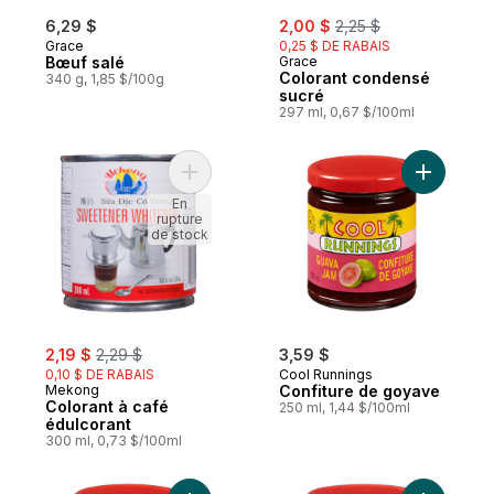
sale:
, formerly:
6,29 $
2,00 $
2,25 $
Grace
0,25 $ DE RABAIS
Bœuf salé
Grace
Colorant condensé
340 g, 1,85 $/100g
sucré
297 ml, 0,67 $/100ml
Ajouter Colorant à café édulcorant au pan
Ajouter C
En
rupture
de stock
sale:
, formerly:
2,19 $
2,29 $
3,59 $
0,10 $ DE RABAIS
Cool Runnings
Mekong
Confiture de goyave
Colorant à café
250 ml, 1,44 $/100ml
édulcorant
300 ml, 0,73 $/100ml