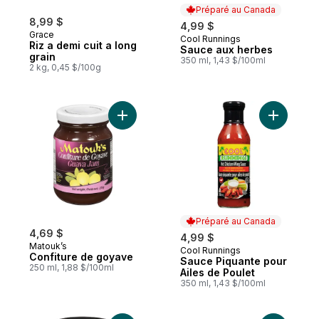
Préparé au Canada
8,99 $
4,99 $
Grace
Cool Runnings
Préparé au Canada
Riz a demi cuit a long
Sauce aux herbes
grain
350 ml, 1,43 $/100ml
2 kg, 0,45 $/100g
Ajouter Confiture de goyave au panier
Ajouter S
Préparé au Canada
4,69 $
4,99 $
Matouk’s
Cool Runnings
Préparé au Canada
Confiture de goyave
Sauce Piquante pour
250 ml, 1,88 $/100ml
Ailes de Poulet
350 ml, 1,43 $/100ml