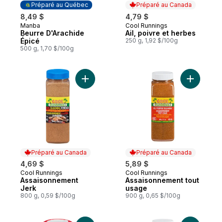
Préparé au Québec
Préparé au Canada
8,49 $
4,79 $
Manba
Cool Runnings
Préparé au Québec
Préparé au Canada
Beurre D'Arachide
Ail, poivre et herbes
Épicé
250 g, 1,92 $/100g
500 g, 1,70 $/100g
Ajouter Assaisonnement Jerk au panier
Ajouter A
Préparé au Canada
Préparé au Canada
4,69 $
5,89 $
Cool Runnings
Cool Runnings
Préparé au Canada
Préparé au Canada
Assaisonnement
Assaisonnement tout
Jerk
usage
800 g, 0,59 $/100g
900 g, 0,65 $/100g