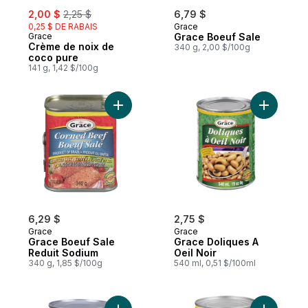
sale:
, formerly:
2,00 $
2,25 $
6,79 $
0,25 $ DE RABAIS
Grace
Grace
Grace Boeuf Sale
Crème de noix de
340 g, 2,00 $/100g
coco pure
141 g, 1,42 $/100g
Ajouter Grace Boeuf Sale Reduit Sodium a
Ajouter G
6,29 $
2,75 $
Grace
Grace
Grace Boeuf Sale
Grace Doliques A
Reduit Sodium
Oeil Noir
340 g, 1,85 $/100g
540 ml, 0,51 $/100ml