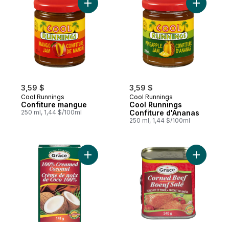
Ajouter Confiture mangue au panier
Ajouter C
3,59 $
3,59 $
Cool Runnings
Cool Runnings
Confiture mangue
Cool Runnings
250 ml, 1,44 $/100ml
Confiture d'Ananas
250 ml, 1,44 $/100ml
Ajouter Crème de noix de coco pure au p
Ajouter G