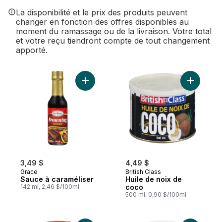
La disponibilité et le prix des produits peuvent
changer en fonction des offres disponibles au
moment du ramassage ou de la livraison. Votre total
et votre reçu tiendront compte de tout changement
apporté.
Ajouter Sauce à caraméliser au panier
Ajouter H
3,49 $
4,49 $
Grace
British Class
Sauce à caraméliser
Huile de noix de
142 ml, 2,46 $/100ml
coco
500 ml, 0,90 $/100ml