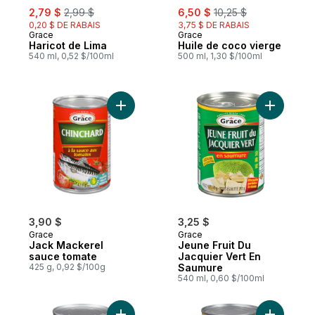
sale:
, formerly:
sale:
, formerly:
2,79 $
2,99 $
6,50 $
10,25 $
0,20 $ DE RABAIS
3,75 $ DE RABAIS
Grace
Grace
Haricot de Lima
Huile de coco vierge
540 ml, 0,52 $/100ml
500 ml, 1,30 $/100ml
Ajouter Jack Mackerel sauce tomate au p
Ajouter J
3,90 $
3,25 $
Grace
Grace
Jack Mackerel
Jeune Fruit Du
sauce tomate
Jacquier Vert En
425 g, 0,92 $/100g
Saumure
540 ml, 0,60 $/100ml