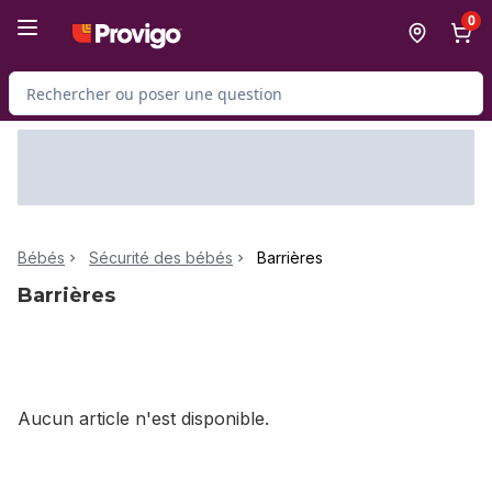
Passer au contenu principal
Passer au pied de page
0
Rechercher des produits
Bébés
Sécurité des bébés
Barrières
Barrières
Aucun article n'est disponible.