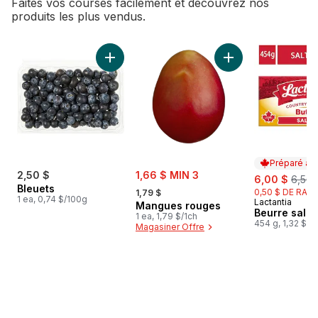
Faites vos courses facilement et découvrez nos
produits les plus vendus.
sauter Meilleures ventes
Ajouter Bleuets au panier
Ajouter Mangues r
Préparé au
sale:
2,50 $
1,66 $ MIN 3
sale:
, form
6,00 $
6,50 
, formerly:
Bleuets
0,50 $ DE RABA
1,79 $
1 ea, 0,74 $/100g
Lactantia
Préparé au
Mangues rouges
Beurre salé.
1 ea, 1,79 $/1ch
454 g, 1,32 $/1
Magasiner Offre