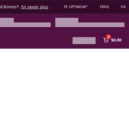
50 $/mois*.
En savoir plus
PC OPTIMUM🅪
FRAIS
EN
0
$0.00