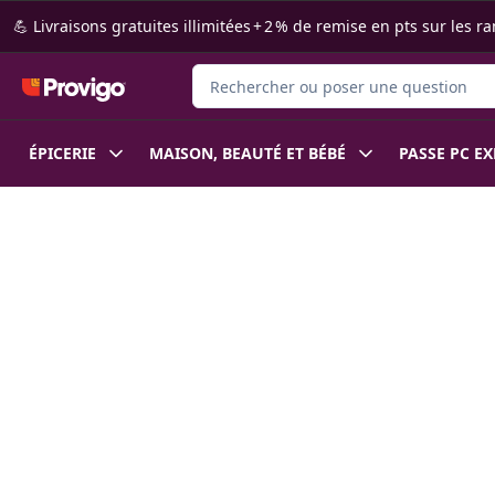
Passer au contenu principal
Passer au pied de page
💪 Livraisons gratuites illimitées + 2 % de remise en pts sur le
Rechercher des produits
ÉPICERIE
MAISON, BEAUTÉ ET BÉBÉ
PASSE PC E