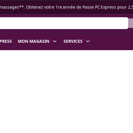
s ramassages**. Obtenez votre 1re année de Passe PC Express pour 2,
XPRESS
MON MAGASIN
SERVICES