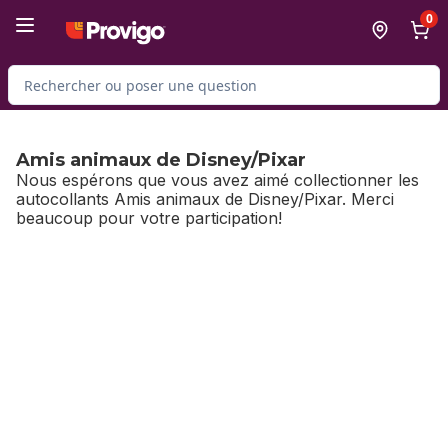
Passer au contenu principal
Passer au pied de page
0
Rechercher des produits
Amis animaux de Disney/Pixar
Nous espérons que vous avez aimé collectionner les
autocollants Amis animaux de Disney/Pixar. Merci
beaucoup pour votre participation!