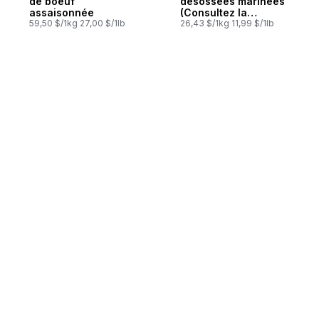
de boeuf
désossées marinées
assaisonnée
(Consultez la
59,50 $/1kg 27,00 $/1lb
description du
26,43 $/1kg 11,99 $/1lb
produit pour les
options de
marinade.)