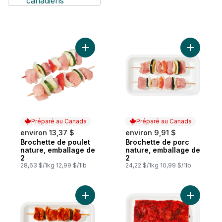
canadiens
Ajouter Brochette de poulet nature, emba
Ajouter B
Préparé au Canada
Préparé au Canada
environ 13,37 $
environ 9,91 $
Brochette de poulet
Brochette de porc
Préparé au Canada
Préparé au Canada
nature, emballage de
nature, emballage de
2
2
28,63 $/1kg 12,99 $/1lb
24,22 $/1kg 10,99 $/1lb
Ajouter Brochettes de porc marinées, emba
Ajouter B