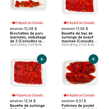
Préparé au Canada
Préparé au Canada
environ 12,08 $
environ 17,08 $
Brochettes de porc
Bavette de bas de
Préparé au Canada
Préparé au Canada
marinées, emballage
surlonge de boeuf
de 2 (Consultez la
marinee (Consultez
description du
26,43 $/1kg 11,99 $/1lb
la description du
59,50 $/1kg 27,00 $/1lb
produit pour les
produit pour les
options de
options de
marinade.)
marinade.)
Ajouter Bavette de surlonge de boeuf as
Ajouter P
Préparé au Canada
Préparé au Canada
environ 12,14 $
environ 9,51 $
Bavette de surlonge
Poitrines de poulet
Préparé au Canada
Préparé au Canada