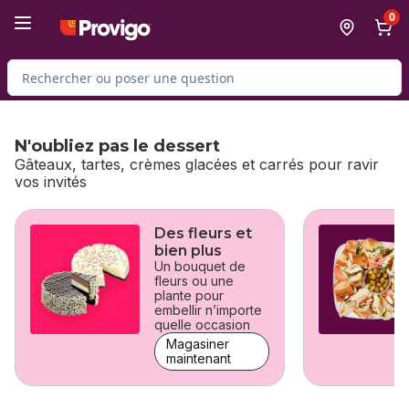
Passer au contenu principal
Passer au pied de page
0
Rechercher des produits
N'oubliez pas le dessert
Gâteaux, tartes, crèmes glacées et carrés pour ravir
vos invités
sauter N'oubliez pas le dessert
Des fleurs et
bien plus
Un bouquet de
fleurs ou une
plante pour
embellir n’importe
quelle occasion
Magasiner
maintenant