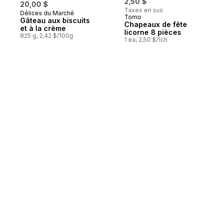
2,50 $
20,00 $
Taxes en sus
Délices du Marché
Préparé au Canada
Tomo
Gâteau aux biscuits
Chapeaux de fête
et à la crème
licorne 8 pièces
825 g, 2,42 $/100g
1 ea, 2,50 $/1ch