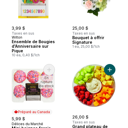
3,99 $
25,00 $
Taxes en sus
Taxes en sus
Wilton
Bouquet à offrir
Ensemble de Bougies
Signature
d'Anniversaire sur
1 ea, 25,00 $/1ch
Pique
10 ea, 0,40 $/1ch
Ajouter Mini beignes farcis, c’est la fête 
Ajouter Gr
En
rupture
de stock
Préparé au Canada
26,00 $
5,99 $
Taxes en sus
Délices du Marché
Préparé au Canada
Grand plateau de