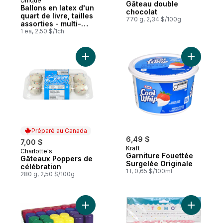
Unique
Gâteau double
Ballons en latex d'un
chocolat
quart de livre, tailles
770 g, 2,34 $/100g
assorties - multi-
couleurs
1 ea, 2,50 $/1ch
Ajouter Gâteaux Poppers de célébration 
Ajouter G
Préparé au Canada
6,49 $
7,00 $
Kraft
Charlotte's
Préparé au Canada
Garniture Fouettée
Gâteaux Poppers de
Surgelée Originale
célébration
1 l, 0,65 $/100ml
280 g, 2,50 $/100g
Ajouter Assortiment de cordes Wacky, 2,5
Ajouter B