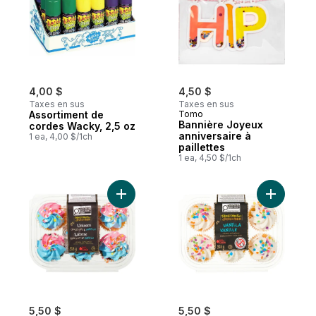
4,00 $
4,50 $
Taxes en sus
Taxes en sus
Assortiment de
Tomo
Bannière Joyeux
cordes Wacky, 2,5 oz
anniversaire à
1 ea, 4,00 $/1ch
paillettes
1 ea, 4,50 $/1ch
Ajouter Petits gâteaux licorne chocolat et 
Ajouter Pe
5,50 $
5,50 $