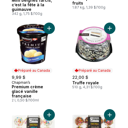
Mini beignes farcis,
fruits
c’est la fête à la
1.87 kg, 1,39 $/100g
guimauve
342 g, 1,75 $/100g
Ajouter Premium crème glacé vanille franç
Ajouter Tr
Préparé au Canada
Préparé au Canada
9,99 $
22,00 $
Chapman’s
Truffe royale
Préparé au Canada
Préparé au Canada
Premium crème
510 g, 4,31 $/100g
glacé vanille
française
2 l, 0,50 $/100ml
Ajouter Mini petits gâteaux à la vanille au 
Ajouter M