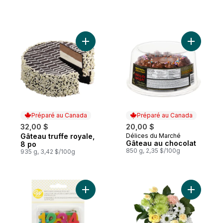
Ajouter Gâteau truffe royale, 8 po au pani
Ajouter G
Préparé au Canada
Préparé au Canada
32,00 $
20,00 $
Gâteau truffe royale,
Délices du Marché
Préparé au Canada
Préparé au Canada
Gâteau au chocolat
8 po
850 g, 2,35 $/100g
935 g, 3,42 $/100g
Ajouter Ensemble de Bougies d'Anniversai
Ajouter Bo