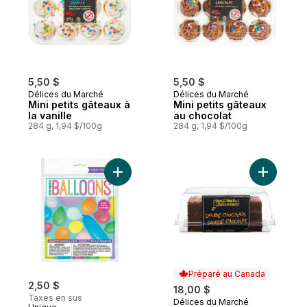
5,50 $
5,50 $
Délices du Marché
Délices du Marché
Mini petits gâteaux à
Mini petits gâteaux
la vanille
au chocolat
284 g, 1,94 $/100g
284 g, 1,94 $/100g
Ajouter Ballons en latex d'un quart de livre
Ajouter G
Préparé au Canada
2,50 $
18,00 $
Taxes en sus
Délices du Marché
Préparé au Canada