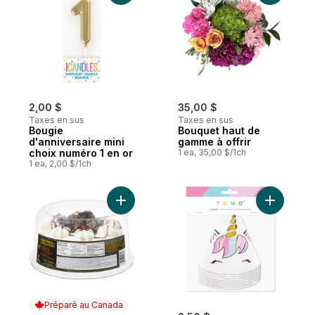
2,00 $
35,00 $
Taxes en sus
Taxes en sus
Bougie
Bouquet haut de
d'anniversaire mini
gamme à offrir
choix numéro 1 en or
1 ea, 35,00 $/1ch
1 ea, 2,00 $/1ch
Ajouter Gâteau aux biscuits et à la crème 
Ajouter C
Préparé au Canada