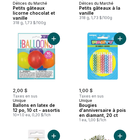
Délices du Marché
Délices du Marché
Petits gâteaux
Petits gâteaux à la
licorne chocolat et
vanille
vanille
318 g, 1,73 $/100g
318 g, 1,73 $/100g
Ajouter Ballons en latex de 12 po, 10 ct - a
Ajouter B
2,00 $
1,00 $
Taxes en sus
Taxes en sus
Unique
Unique
Ballons en latex de
Bougies
12 po, 10 ct - assortis
d'anniversaire à pois
10x1.0 ea, 0,20 $/1ch
en diamant, 20 ct
1 ea, 1,00 $/1ch
Ajouter Bougie d'anniversaire mini choix 
Ajouter B