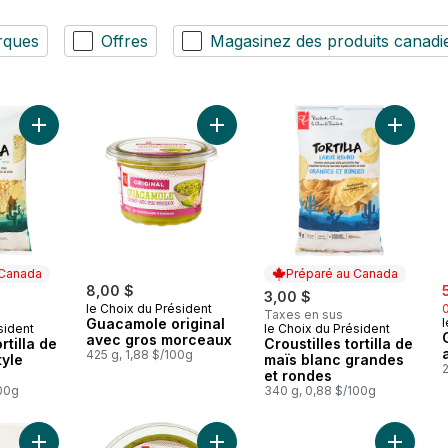
rques
Offres
Magasinez des produits canadi
Ajouter Croustilles tortilla de maïs blanc style restaurant au pan
Ajouter Guacamole original avec g
 Canada
Préparé au Canada
s
8,00 $
3,00 $
le Choix du Président
Taxes en sus
Guacamole original
l
sident
le Choix du Président
 Canada
Préparé au Canada
avec gros morceaux
rtilla de
Croustilles tortilla de
425 g, 1,88 $/100g
tyle
maïs blanc grandes
2
et rondes
100g
340 g, 0,88 $/100g