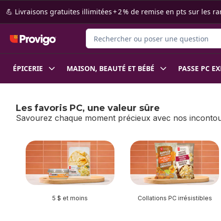
Passer au contenu principal
Passer au pied de page
💪 Livraisons gratuites illimitées + 2 % de remise en pts sur le
Rechercher des produits
ÉPICERIE
MAISON, BEAUTÉ ET BÉBÉ
PASSE PC E
Les favoris PC, une valeur sûre
Savourez chaque moment précieux avec nos inconto
sauter Les favoris PC, une valeur sûre
5 $ et moins
Collations PC irrésistibles