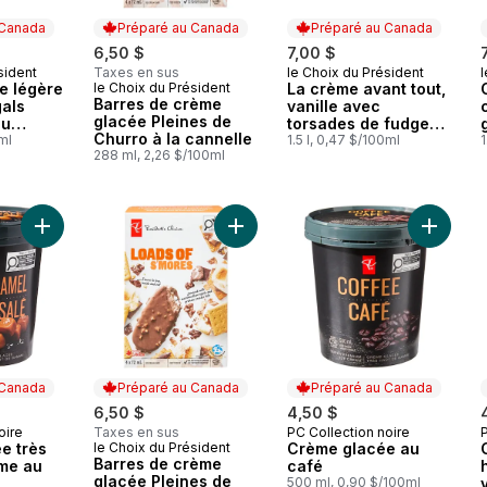
 Canada
Préparé au Canada
Préparé au Canada
6,50 $
7,00 $
sident
Taxes en sus
le Choix du Président
l
 Canada
Préparé au Canada
e légère
le Choix du Président
La crème avant tout,
Préparé au Canada
Barres de crème
gals
vanille avec
glacée Pleines de
au
torsades de fudge
Churro à la cannelle
0ml
au chocolat
1.5 l, 0,47 $/100ml
1
288 ml, 2,26 $/100ml
Ajouter Crème-glacée très haut de gamme au caramel salé au
Ajouter Barres de crème glacée Pl
Ajouter
 Canada
Préparé au Canada
Préparé au Canada
6,50 $
4,50 $
oire
Taxes en sus
PC Collection noire
P
 Canada
Préparé au Canada
e très
le Choix du Président
Crème glacée au
Préparé au Canada
Barres de crème
me au
café
glacée Pleines de
500 ml, 0,90 $/100ml