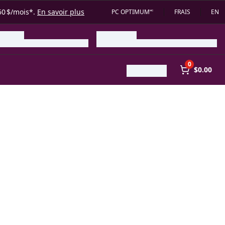
50 $/mois*.
En savoir plus
PC OPTIMUM🅪
FRAIS
EN
0
$0.00