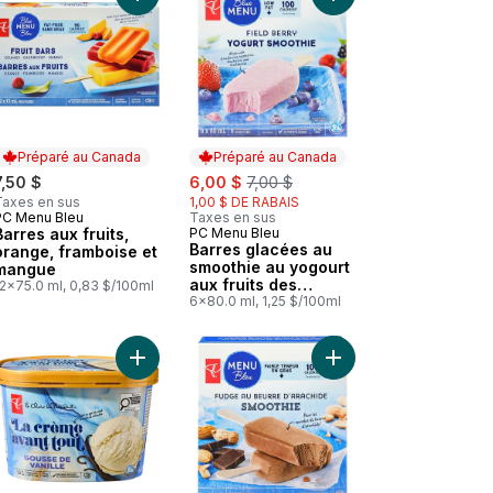
ros morceaux au panier
 Guacamole authentique avec gros morceaux au panier
Ajouter Barres aux fruits, orange, framboise et 
Ajouter Barres glacée
Préparé au Canada
Préparé au Canada
sale:
, formerly:
7,50 $
6,00 $
7,00 $
Taxes en sus
1,00 $ DE RABAIS
PC Menu Bleu
Taxes en sus
Préparé au Canada
Barres aux fruits,
PC Menu Bleu
Préparé au Canada
Barres glacées au
orange, framboise et
smoothie au yogourt
mangue
aux fruits des
12x75.0 ml, 0,83 $/100ml
champs
6x80.0 ml, 1,25 $/100ml
caramel au panier
ines de Churro à la cannelle au panier
La crème avant tout, vanille avec torsades de fudge au chocolat au
Ajouter Crème glacée La crème avant tout, gouss
Ajouter Barres glacée