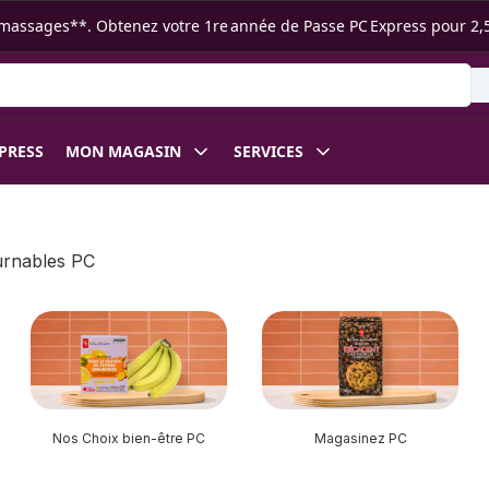
s ramassages**. Obtenez votre 1re année de Passe PC Express pour 2,
XPRESS
MON MAGASIN
SERVICES
urnables PC
Nos Choix bien-être PC
Magasinez PC