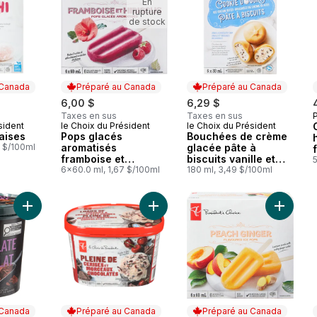
En
rupture
de stock
 Canada
Préparé au Canada
Préparé au Canada
6,00 $
6,29 $
Taxes en sus
Taxes en sus
P
sident
le Choix du Président
le Choix du Président
 Canada
Préparé au Canada
Préparé au Canada
aises
Pops glacés
Bouchées de crème
0 $/100ml
aromatisés
glacée pâte à
framboise et
biscuits vanille et
hibiscus
6x60.0 ml, 1,67 $/100ml
brisures de chocolat
180 ml, 3,49 $/100ml
Ajouter Crème glacée au chocolat au panier
Ajouter Crème glacée légère plein
Ajouter
 Canada
Préparé au Canada
Préparé au Canada