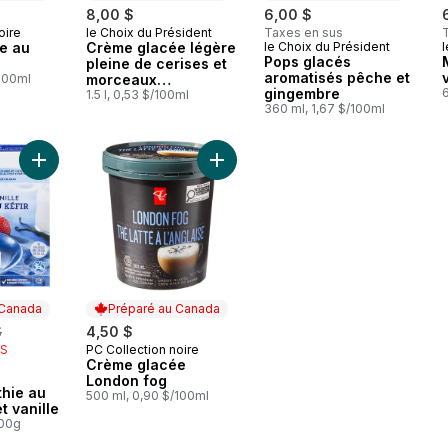
8,00 $
6,00 $
oire
le Choix du Président
Taxes en sus
 Canada
Préparé au Canada
e au
Crème glacée légère
le Choix du Président
l
Préparé au Canada
Pops glacés
pleine de cerises et
aromatisés pêche et
/100ml
morceaux
gingembre
chocolatés
1.5 l, 0,53 $/100ml
360 ml, 1,67 $/100ml
Ajouter Barres smoothie au kéfir, fraise et vanille au panier
Ajouter Crème glacée London fog 
 Canada
Préparé au Canada
erly:
$
4,50 $
IS
PC Collection noire
Préparé au Canada
Crème glacée
 Canada
London fog
hie au
500 ml, 0,90 $/100ml
et vanille
100g