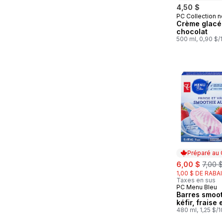
4,50 $
PC Collection n
Préparé au
Crème glacé
chocolat
500 ml, 0,90 $
Préparé au
sale:
, form
6,00 $
7,00 
1,00 $ DE RABA
Taxes en sus
PC Menu Bleu
Préparé au
Barres smoot
kéfir, fraise 
480 ml, 1,25 $/