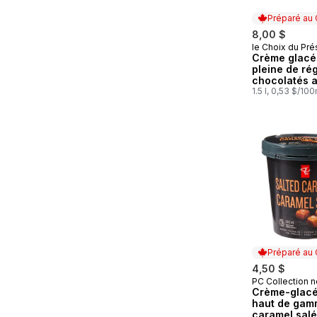
Préparé au
8,00 $
le Choix du Pré
Préparé au
Crème glacé
pleine de ré
chocolatés 
caramel
1.5 l, 0,53 $/10
Préparé au
4,50 $
PC Collection n
Préparé au
Crème-glacé
haut de gam
caramel salé