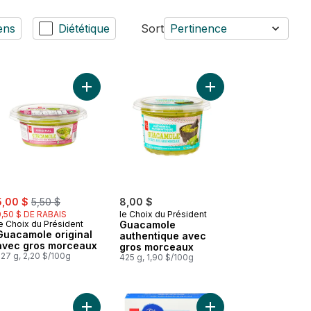
ens
Diététique
Sort
Pertinence
ier
ros morceaux au panier
Ajouter Guacamole original avec gros morceaux 
Ajouter Guacamole au
Ajouter Croustilles tortilla de maïs blanc grandes et rondes au panier
ale:
, formerly:
5,00 $
5,50 $
8,00 $
0,50 $ DE RABAIS
le Choix du Président
e Choix du Président
Guacamole
Guacamole original
authentique avec
avec gros morceaux
gros morceaux
27 g, 2,20 $/100g
425 g, 1,90 $/100g