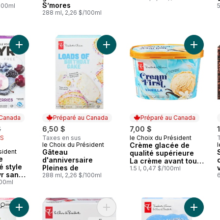
S’mores
/100ml
288 ml, 2,26 $/100ml
Ajouter Les barres de yogourt glacé style islandais Skyr sans 
Ajouter Gâteau d'anniversaire Plei
Ajouter 
 Canada
Préparé au Canada
Préparé au Canada
erly:
$
6,50 $
7,00 $
IS
Taxes en sus
le Choix du Président
Préparé au Canada
le Choix du Président
Crème glacée de
l
Préparé au Canada
sident
Gâteau
 Canada
qualité supérieure
e
d'anniversaire
La crème avant tout
é style
Pleines de
à la vanille
1.5 l, 0,47 $/100ml
yr sans
288 ml, 2,26 $/100ml
s et
100ml
Ajouter Mochi aux fraises au panier
Ajouter Pops glacés aromatisés fra
Ajouter 