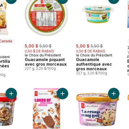
Ajouter Croustilles tortilla petites bouchées rondes au panier
Ajouter Guacamole piquant avec g
Ajouter
 Canada
sale:
, formerly:
sale:
, formerly:
5,00 $
5,50 $
5,00 $
5,50 $
0,50 $ DE RABAIS
0,50 $ DE RABAIS
le Choix du Président
le Choix du Président
sident
 Canada
Guacamole piquant
Guacamole
rtilla
avec gros morceaux
authentique avec
chées
227 g, 2,20 $/100g
gros morceaux
227 g, 2,20 $/100g
100g
Ajouter Crème glacée légère pleine de régals chocolatés au 
Ajouter Barres de crème glacée Ple
Ajouter 