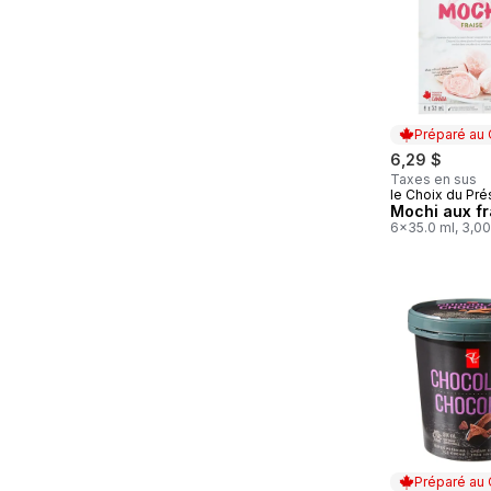
Préparé au
6,29 $
Taxes en sus
le Choix du Pré
Préparé au
Mochi aux fr
6x35.0 ml, 3,0
Préparé au