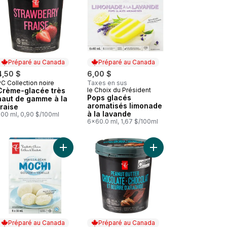
Préparé au Canada
Préparé au Canada
4,50 $
6,00 $
C Collection noire
Taxes en sus
Préparé au Canada
Crème-glacée très
le Choix du Président
Préparé au Canada
Pops glacés
haut de gamme à la
aromatisés limonade
fraise
à la lavande
500 ml, 0,90 $/100ml
6x60.0 ml, 1,67 $/100ml
e de cerises et morceaux chocolatés au panier
 Pops glacés aromatisés pêche et gingembre au panier
Ajouter Mochi, gousse de vanille au panier
Ajouter Crème glacée 
Préparé au Canada
Préparé au Canada