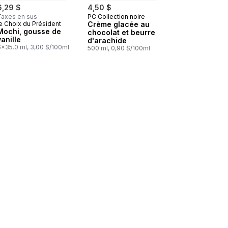
6,29 $
4,50 $
Taxes en sus
PC Collection noire
Préparé au Canada
e Choix du Président
Crème glacée au
Préparé au Canada
Mochi, gousse de
chocolat et beurre
vanille
d'arachide
6x35.0 ml, 3,00 $/100ml
500 ml, 0,90 $/100ml
au panier