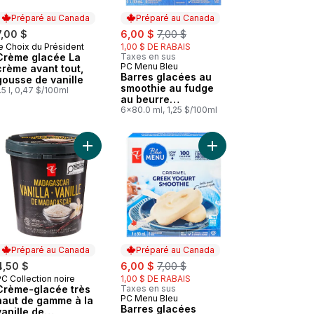
Préparé au Canada
Préparé au Canada
sale:
, formerly:
7,00 $
6,00 $
7,00 $
e Choix du Président
1,00 $ DE RABAIS
Préparé au Canada
Crème glacée La
Taxes en sus
PC Menu Bleu
Préparé au Canada
crème avant tout,
Barres glacées au
gousse de vanille
smoothie au fudge
.5 l, 0,47 $/100ml
au beurre
d’arachides
6x80.0 ml, 1,25 $/100ml
 panier
eines de S’mores au panier
 Crème glacée au café au panier
Ajouter Crème-glacée très haut de gamme à la v
Ajouter Barres glacée
Préparé au Canada
Préparé au Canada
sale:
, formerly:
4,50 $
6,00 $
7,00 $
C Collection noire
1,00 $ DE RABAIS
Préparé au Canada
Crème-glacée très
Taxes en sus
PC Menu Bleu
Préparé au Canada
haut de gamme à la
Barres glacées
vanille de