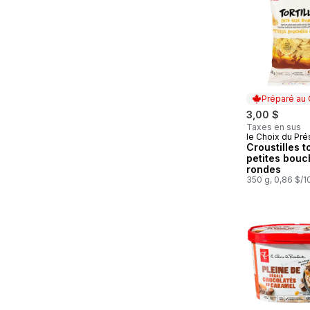
Préparé au
3,00 $
Taxes en sus
le Choix du Pré
Préparé au
Croustilles to
petites bou
rondes
350 g, 0,86 $/