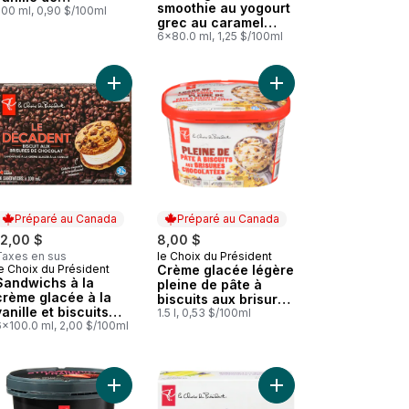
smoothie au yogourt
Madagascar
500 ml, 0,90 $/100ml
grec au caramel
Menu Bleu
6x80.0 ml, 1,25 $/100ml
lactose, baies et cerises au panier
nes de au panier
Crème glacée de qualité supérieure La crème avant tout à la vanille
Ajouter Sandwichs à la crème glacée à la vanille 
Ajouter Crème glacée 
Préparé au Canada
Préparé au Canada
12,00 $
8,00 $
Taxes en sus
le Choix du Président
Préparé au Canada
e Choix du Président
Crème glacée légère
Préparé au Canada
Sandwichs à la
pleine de pâte à
crème glacée à la
biscuits aux brisures
vanille et biscuits
chocolatées
1.5 l, 0,53 $/100ml
aux brisures de
6x100.0 ml, 2,00 $/100ml
chocolat le
Décadent
mboise et hibiscus au panier
Bouchées de crème glacée pâte à biscuits vanille et brisures de ch
Ajouter Crème-glacée très haut de gamme à la fr
Ajouter Pops glacés a