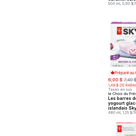
500 ml, 0,90 $
Préparé au
sale:
, form
6,00 $
7,49 
1,49 $ DE RABA
Taxes en sus
le Choix du Pré
Préparé au
Les barres d
yogourt glac
islandais Sk
lactose, baie
480 ml, 1,25 $/
cerises