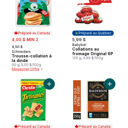
Préparé au Canada
Préparé au Québec
sale:
4,00 $ MIN 2
5,99 $
, formerly:
Babybel
Préparé au Québec
4,50 $
Collations au
Schneiders
Préparé au Canada
fromage Original 6P
Trousse-collation à
120 g, 4,99 $/100g
la dinde
90 g, 5,00 $/100g
Magasiner Offre
Ajouter Craquelins Toppables, à manger na
Ajouter F
Préparé au Canada
Préparé au Canada