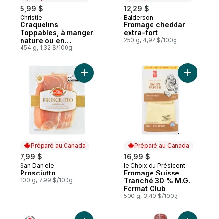
5,99 $
12,29 $
Christie
Balderson
Préparé au Canada
Préparé au Canada
Craquelins
Fromage cheddar
Toppables, à manger
extra-fort
nature ou en
250 g, 4,92 $/100g
topping, goût beurré,
454 g, 1,32 $/100g
feuilleté, craquelins
fondants en bouche
Ajouter Prosciutto au panier
Ajouter F
Préparé au Canada
Préparé au Canada
7,99 $
16,99 $
San Daniele
le Choix du Président
Préparé au Canada
Préparé au Canada
Prosciutto
Fromage Suisse
100 g, 7,99 $/100g
Tranché 30 % M.G.
Format Club
500 g, 3,40 $/100g