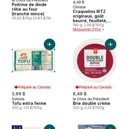
le Choix du Président
Préparé au Canada
4,49 $
Poitrine de dinde
Christie
Préparé au Canada
rôtie au four
Craquelins RITZ
(tranché mince)
originaux, goût
45,90 $/1kg 20,83 $/1lb
beurré, feuilleté,
craquelin fondant en
180 g, 2,49 $/100g
Magasiner Offre
bouche
Ajouter Tofu extra ferme au panier
Ajouter B
Préparé au Canada
Préparé au Canada
3,99 $
8,49 $
Sunrise
le Choix du Président
Préparé au Canada
Préparé au Canada
Tofu extra ferme
Brie double crème
350 g, 1,14 $/100g
200 g, 4,25 $/100g