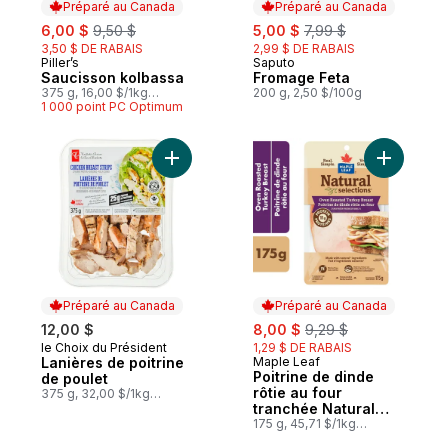
Préparé au Canada
Préparé au Canada
sale:
, formerly:
sale:
, formerly:
6,00 $
9,50 $
5,00 $
7,99 $
3,50 $ DE RABAIS
2,99 $ DE RABAIS
Piller’s
Saputo
Préparé au Canada
Préparé au Canada
Saucisson kolbassa
Fromage Feta
375 g, 16,00 $/1kg
200 g, 2,50 $/100g
1,60 $/100g
1 000 point PC Optimum
Ajouter Lanières de poitrine de poulet au 
Ajouter Po
Préparé au Canada
Préparé au Canada
sale:
, formerly:
12,00 $
8,00 $
9,29 $
le Choix du Président
1,29 $ DE RABAIS
Préparé au Canada
Lanières de poitrine
Maple Leaf
Préparé au Canada
Poitrine de dinde
de poulet
rôtie au four
375 g, 32,00 $/1kg
3,20 $/100g
tranchée Natural
Selections
175 g, 45,71 $/1kg
4,57 $/100g