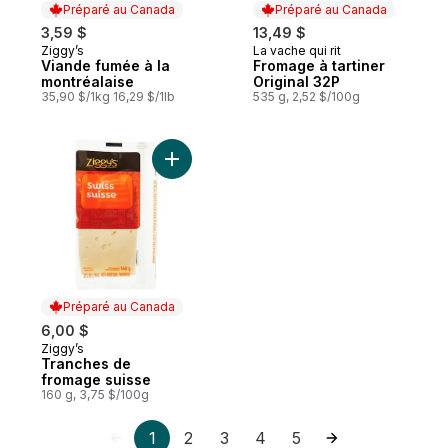
Préparé au Canada
Préparé au Canada
3,59 $
13,49 $
Ziggy’s
La vache qui rit
Préparé au Canada
Préparé au Canada
Viande fumée à la
Fromage à tartiner
montréalaise
Original 32P
35,90 $/1kg 16,29 $/1lb
535 g, 2,52 $/100g
Ajouter Tranches de fromage suisse au p
Préparé au Canada
6,00 $
Ziggy’s
Préparé au Canada
Tranches de
fromage suisse
160 g, 3,75 $/100g
1
2
3
4
5