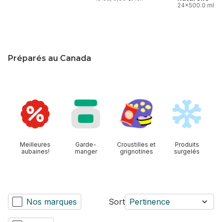
24x500.0 ml,
0,05 $/100ml
Préparés au Canada
sauter cette section
Meilleures
Garde-
Croustilles et
Produits
aubaines!
manger
grignotines
surgelés
Nos marques
Sort
Pertinence