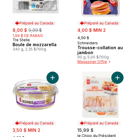
Préparé au Canada
Préparé au Canada
sale:
, formerly:
sale:
8,00 $
9,99 $
4,00 $ MIN 2
, formerly:
1,99 $ DE RABAIS
4,50 $
Tre Stelle
Préparé au Canada
Schneiders
Préparé au Canada
Boule de mozzarella
Trousse-collation au
340 g, 2,35 $/100g
jambon
90 g, 5,00 $/100g
Magasiner Offre
Ajouter Hummus à l'ail rôti au panier
Ajouter As
Préparé au Canada
Préparé au Canada
sale:
3,50 $ MIN 2
15,99 $
, formerly:
le Choix du Président