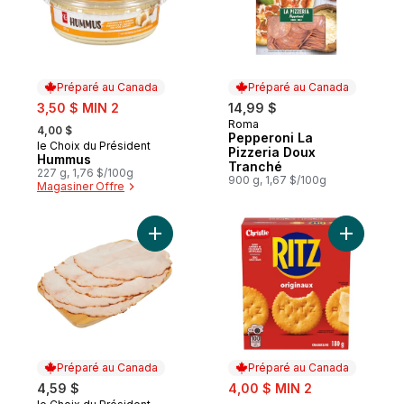
Préparé au Canada
Préparé au Canada
sale:
3,50 $ MIN 2
14,99 $
, formerly:
Roma
Préparé au Canada
4,00 $
Pepperoni La
le Choix du Président
Préparé au Canada
Pizzeria Doux
Hummus
Tranché
227 g, 1,76 $/100g
900 g, 1,67 $/100g
Magasiner Offre
Ajouter Poitrine de dinde rôtie au four (t
Ajouter C
Préparé au Canada
Préparé au Canada
sale:
4,59 $
4,00 $ MIN 2
, formerly: