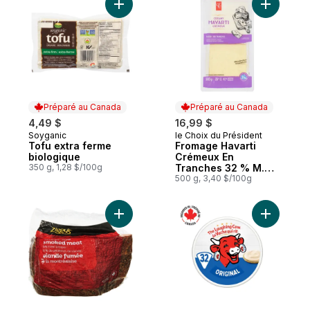
Ajouter F
Ajouter Tofu extra ferme 
Préparé au Canada
Préparé au Canada
4,49 $
16,99 $
Soyganic
le Choix du Président
Préparé au Canada
Préparé au Canada
Tofu extra ferme
Fromage Havarti
biologique
Crémeux En
350 g, 1,28 $/100g
Tranches 32 % M.G.
Format Club
500 g, 3,40 $/100g
Ajouter Viande fumée à la montréalaise a
Ajouter F