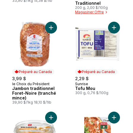
33,90 $/1kg 15,38 $/1lb
Traditionnel
200 g, 2,00 $/100g
Magasiner Offre
Ajouter Jambon traditionnel Foret-Noire (
Ajouter T
Préparé au Canada
Préparé au Canada
3,99 $
2,29 $
le Choix du Président
Sunrise
Préparé au Canada
Préparé au Canada
Jambon traditionnel
Tofu Mou
Foret-Noire (tranché
300 g, 0,76 $/100g
mince)
39,90 $/1kg 18,10 $/1lb
Ajouter Hummus au panier
Ajouter P