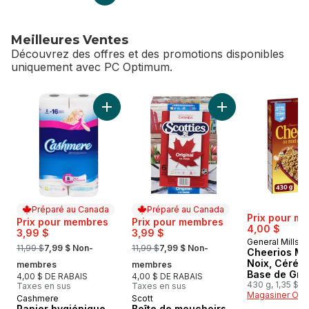
Meilleures Ventes
Découvrez des offres et des promotions disponibles
uniquement avec PC Optimum.
sauter Meilleures Ventes
Ajouter Papier hygiénique, 8 rouleaux, deux
Ajouter Boîte de m
Préparé au Canada
Préparé au Canada
Prix pour m
Prix pour membres
Prix pour membres
4,00 $
3,99 $
3,99 $
General Mills
, formerly:
, formerly:
11,99 $
7,99 $ Non-
11,99 $
7,99 $ Non-
Cheerios Mi
Noix, Céréal
membres
membres
Base de Gra
4,00 $ DE RABAIS
4,00 $ DE RABAIS
Entiers
430 g, 1,35 $/1
Taxes en sus
Taxes en sus
Magasiner Off
Cashmere
Scott
Préparé au Canada
Préparé au Canada
Papier hygiénique,
Boîte de mouchoirs,