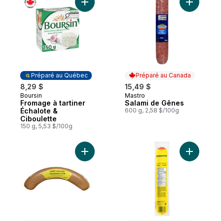
Ajouter Fromage à tartiner Échalote & Cib
Ajouter S
Préparé au Québec
Préparé au Canada
8,29 $
15,49 $
Boursin
Mastro
Préparé au Québec
Préparé au Canada
Fromage à tartiner
Salami de Gênes
Échalote &
600 g, 2,58 $/100g
Ciboulette
150 g, 5,53 $/100g
Ajouter Saucisson à l’ail en spirale au pani
Ajouter P