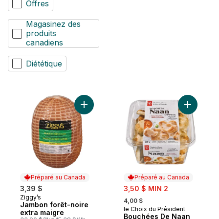
Offres
Magasinez des
produits
canadiens
Diététique
Ajouter Jambon forêt-noire extra maigre 
Ajouter B
Préparé au Canada
Préparé au Canada
sale:
3,39 $
3,50 $ MIN 2
, formerly:
Ziggy’s
Préparé au Canada
4,00 $
Jambon forêt-noire
le Choix du Président
Préparé au Canada
extra maigre
Bouchées De Naan