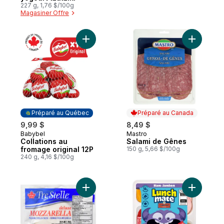
227 g, 1,76 $/100g
Magasiner Offre
Ajouter Collations au fromage original 12P
Ajouter S
Préparé au Québec
Préparé au Canada
9,99 $
8,49 $
Babybel
Mastro
Préparé au Québec
Préparé au Canada
Collations au
Salami de Gênes
fromage original 12P
150 g, 5,66 $/100g
240 g, 4,16 $/100g
Ajouter Boule de mozzarella au panier
Ajouter T