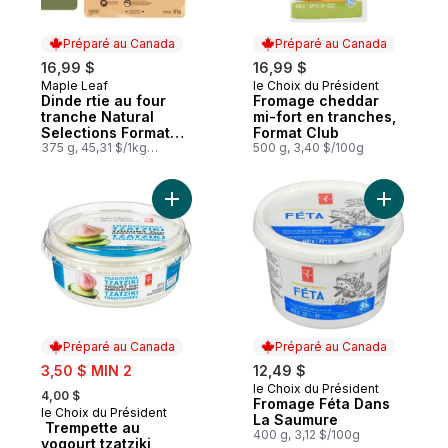
Préparé au Canada
Préparé au Canada
16,99 $
16,99 $
Maple Leaf
le Choix du Président
Préparé au Canada
Préparé au Canada
Dinde rtie au four
Fromage cheddar
tranche Natural
mi-fort en tranches,
Selections Format
Format Club
familial
375 g, 45,31 $/1kg
500 g, 3,40 $/100g
4,53 $/100g
Ajouter Trempette au yogourt tzatziki au 
Ajouter F
Préparé au Canada
Préparé au Canada
sale:
3,50 $ MIN 2
12,49 $
, formerly:
le Choix du Président
Préparé au Canada
4,00 $
Fromage Féta Dans
le Choix du Président
Préparé au Canada
La Saumure
Trempette au
400 g, 3,12 $/100g
yogourt tzatziki