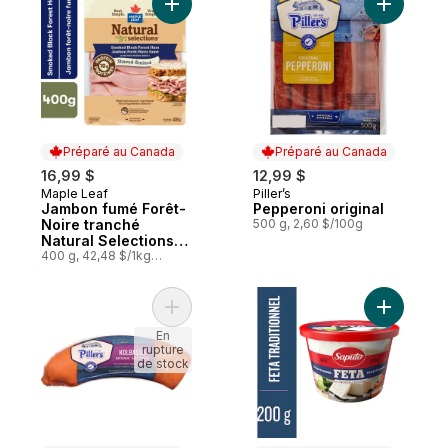
Ajouter Jambon fumé Forêt-Noire tranché N
Ajouter P
Préparé au Canada
Préparé au Canada
16,99 $
12,99 $
Maple Leaf
Piller’s
Préparé au Canada
Préparé au Canada
Jambon fumé Forêt-
Pepperoni original
Noire tranché
500 g, 2,60 $/100g
Natural Selections
Format familial
400 g, 42,48 $/1kg
4,25 $/100g
Ajouter Saucisson kolbassa au panier
Ajouter F
En
rupture
de stock