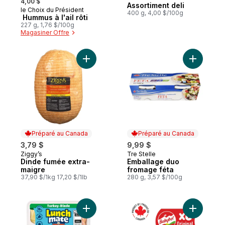
Préparé au Canada
4,00 $
Assortiment deli
le Choix du Président
Préparé au Canada
400 g, 4,00 $/100g
Hummus à l'ail rôti
227 g, 1,76 $/100g
Magasiner Offre
Ajouter Dinde fumée extra-maigre au pani
Ajouter E
Préparé au Canada
Préparé au Canada
3,79 $
9,99 $
Ziggy’s
Tre Stelle
Préparé au Canada
Préparé au Canada
Dinde fumée extra-
Emballage duo
maigre
fromage féta
37,90 $/1kg 17,20 $/1lb
280 g, 3,57 $/100g
Ajouter Trousse-collation à la dinde au pa
Ajouter C