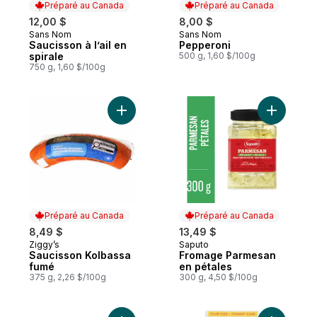
Préparé au Canada
Préparé au Canada
12,00 $
8,00 $
Sans Nom
Sans Nom
Préparé au Canada
Préparé au Canada
Saucisson à l’ail en
Pepperoni
spirale
500 g, 1,60 $/100g
750 g, 1,60 $/100g
Ajouter Saucisson Kolbassa fumé au panie
Ajouter F
Préparé au Canada
Préparé au Canada
8,49 $
13,49 $
Ziggy’s
Saputo
Préparé au Canada
Préparé au Canada
Saucisson Kolbassa
Fromage Parmesan
fumé
en pétales
375 g, 2,26 $/100g
300 g, 4,50 $/100g