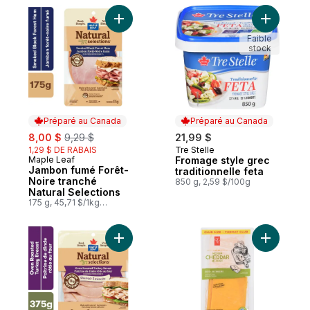
Ajouter Jambon fumé Forêt-Noire tranché 
Ajouter Fr
Faible
stock
Préparé au Canada
Préparé au Canada
sale:
, formerly:
8,00 $
9,29 $
21,99 $
1,29 $ DE RABAIS
Tre Stelle
Préparé au Canada
Maple Leaf
Fromage style grec
Préparé au Canada
Jambon fumé Forêt-
traditionnelle feta
Noire tranché
850 g, 2,59 $/100g
Natural Selections
175 g, 45,71 $/1kg
4,57 $/100g
Ajouter Dinde rtie au four tranche Natural 
Ajouter F