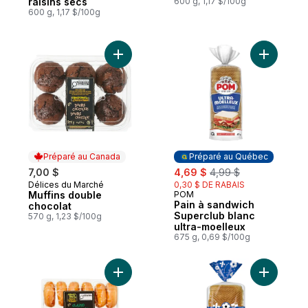
raisins secs
600 g, 1,17 $/100g
600 g, 1,17 $/100g
Ajouter Muffins double chocolat au panier
Ajouter P
Préparé au Canada
Préparé au Québec
sale:
, formerly:
7,00 $
4,69 $
4,99 $
Délices du Marché
0,30 $ DE RABAIS
Préparé au Canada
Muffins double
POM
Préparé au Québec
Pain à sandwich
chocolat
Superclub blanc
570 g, 1,23 $/100g
ultra-moelleux
675 g, 0,69 $/100g
Ajouter Beignes glacés au panier
Ajouter P