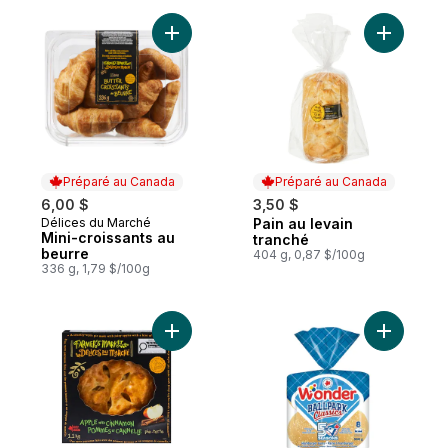
Ajouter Mini-croissants au beurre au panie
Ajouter Pa
Préparé au Canada
Préparé au Canada
6,00 $
3,50 $
Délices du Marché
Pain au levain
Préparé au Canada
Préparé au Canada
Mini-croissants au
tranché
beurre
404 g, 0,87 $/100g
336 g, 1,79 $/100g
Ajouter Tarte pommes et cannelle au pani
Ajouter B