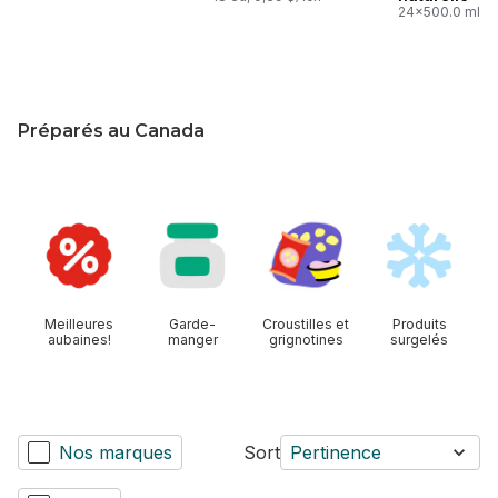
24x500.0 ml,
0,05 $/100ml
Préparés au Canada
sauter cette section
Meilleures
Garde-
Croustilles et
Produits
aubaines!
manger
grignotines
surgelés
Nos marques
Sort
Pertinence