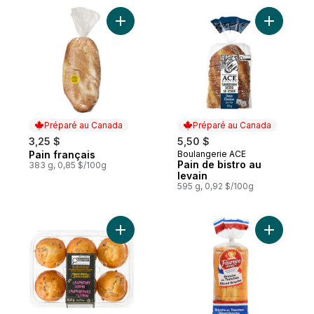
Ajouter Pain français au panier
Ajouter Pa
Préparé au Canada
Préparé au Canada
3,25 $
5,50 $
Pain français
Boulangerie ACE
Préparé au Canada
Préparé au Canada
Pain de bistro au
383 g, 0,85 $/100g
levain
595 g, 0,92 $/100g
Ajouter Muffins canneberges et citron au 
Ajouter B