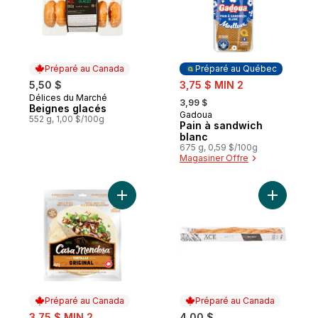
Préparé au Canada
Préparé au Québec
sale:
5,50 $
3,75 $ MIN 2
, formerly:
Délices du Marché
Préparé au Canada
3,99 $
Beignes glacés
Gadoua
Préparé au Québec
552 g, 1,00 $/100g
Pain à sandwich
blanc
675 g, 0,59 $/100g
Magasiner Offre
Ajouter Tortillas - original - 10" grand for
Ajouter B
Préparé au Canada
Préparé au Canada
sale:
3,75 $ MIN 2
4,00 $