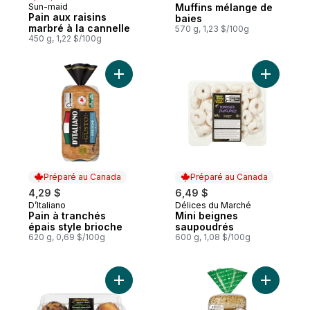
Préparé au Canada
Sun-maid
Muffins mélange de
Préparé au Québec
Pain aux raisins
baies
marbré à la cannelle
570 g, 1,23 $/100g
450 g, 1,22 $/100g
Ajouter Pain à tranchés épais style brioch
Ajouter M
Préparé au Canada
Préparé au Canada
4,29 $
6,49 $
D’Italiano
Délices du Marché
Préparé au Canada
Préparé au Canada
Pain à tranchés
Mini beignes
épais style brioche
saupoudrés
620 g, 0,69 $/100g
600 g, 1,08 $/100g
Ajouter Dm Muffins Saveurs Assorties au p
Ajouter Ba