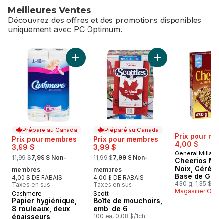
Meilleures Ventes
Découvrez des offres et des promotions disponibles
uniquement avec PC Optimum.
sauter Meilleures Ventes
Ajouter Papier hygiénique, 8 rouleaux, deux
Ajouter Boîte de m
Préparé au Canada
Préparé au Canada
Prix pour m
Prix pour membres
Prix pour membres
4,00 $
3,99 $
3,99 $
General Mills
, formerly:
, formerly:
11,99 $
7,99 $ Non-
11,99 $
7,99 $ Non-
Cheerios Mi
Noix, Céréal
membres
membres
Base de Gra
4,00 $ DE RABAIS
4,00 $ DE RABAIS
Entiers
430 g, 1,35 $/1
Taxes en sus
Taxes en sus
Magasiner Off
Cashmere
Scott
Préparé au Canada
Préparé au Canada
Papier hygiénique,
Boîte de mouchoirs,
8 rouleaux, deux
emb. de 6
épaisseurs
100 ea, 0,08 $/1ch