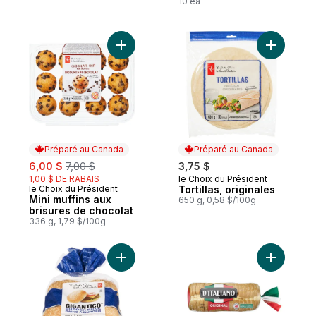
10 ea
Ajouter Mini muffins aux brisures de choco
Ajouter To
Préparé au Canada
Préparé au Canada
sale:
, formerly:
6,00 $
7,00 $
3,75 $
1,00 $ DE RABAIS
le Choix du Président
Préparé au Canada
le Choix du Président
Tortillas, originales
Préparé au Canada
Mini muffins aux
650 g, 0,58 $/100g
brisures de chocolat
336 g, 1,79 $/100g
Ajouter Pains à burger Gigantico au panie
Ajouter Pa