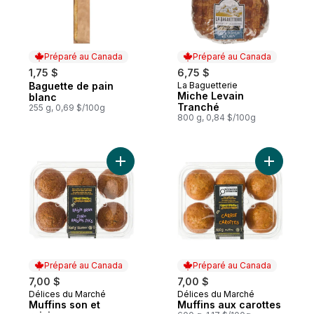
Préparé au Canada
Préparé au Canada
1,75 $
6,75 $
Baguette de pain
La Baguetterie
Préparé au Canada
Préparé au Canada
Miche Levain
blanc
Tranché
255 g, 0,69 $/100g
800 g, 0,84 $/100g
Ajouter Muffins son et raisins secs au pani
Ajouter M
Préparé au Canada
Préparé au Canada
7,00 $
7,00 $
Délices du Marché
Délices du Marché
Préparé au Canada
Préparé au Canada
Muffins son et
Muffins aux carottes