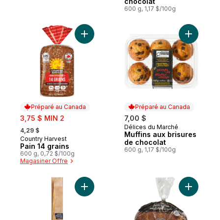
chocolat
600 g, 1,17 $/100g
Ajouter Pain 14 grains au panier
Ajouter M
Préparé au Canada
Préparé au Canada
sale:
3,75 $ MIN 2
7,00 $
, formerly:
Délices du Marché
Préparé au Canada
4,29 $
Muffins aux brisures
Country Harvest
Préparé au Canada
de chocolat
Pain 14 grains
600 g, 1,17 $/100g
600 g, 0,72 $/100g
Magasiner Offre
Ajouter Baguette de pain blanc au panier
Ajouter M