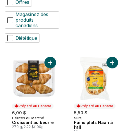
Offres
Magasinez des
produits
canadiens
Diététique
Ajouter Croissant au beurre au panier
Ajouter Pa
Préparé au Canada
Préparé au Canada
6,00 $
5,50 $
Délices du Marché
Suraj
Préparé au Canada
Préparé au Canada
Croissant au beurre
Pains plats Naan à
270 g, 2,22 $/100g
l’ail