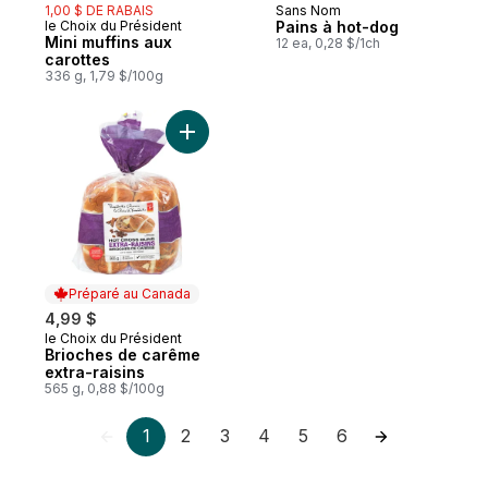
1,00 $ DE RABAIS
Sans Nom
Préparé au Canada
le Choix du Président
Pains à hot-dog
Préparé au Canada
Mini muffins aux
12 ea, 0,28 $/1ch
carottes
336 g, 1,79 $/100g
Ajouter Brioches de carême extra-raisins 
Préparé au Canada
4,99 $
le Choix du Président
Préparé au Canada
Brioches de carême
extra-raisins
565 g, 0,88 $/100g
1
2
3
4
5
6