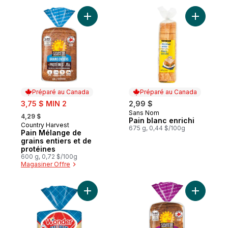
Ajouter Pain Mélange de grains entiers et
Ajouter Pa
Préparé au Canada
Préparé au Canada
sale:
3,75 $ MIN 2
2,99 $
, formerly:
Sans Nom
Préparé au Canada
4,29 $
Pain blanc enrichi
Country Harvest
Préparé au Canada
675 g, 0,44 $/100g
Pain Mélange de
grains entiers et de
protéines
600 g, 0,72 $/100g
Magasiner Offre
Ajouter Ball Park Classic pain Hot Dog au 
Ajouter Pa