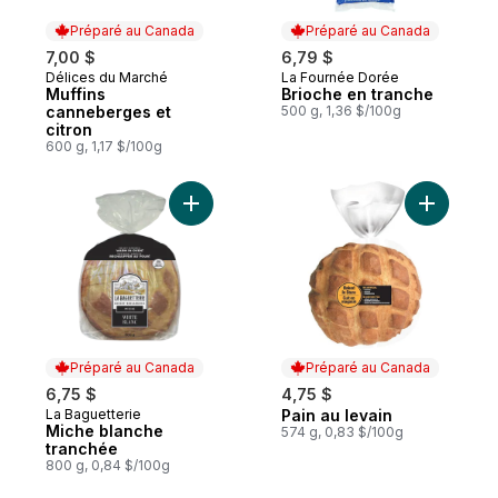
Préparé au Canada
Préparé au Canada
7,00 $
6,79 $
Délices du Marché
La Fournée Dorée
Préparé au Canada
Préparé au Canada
Muffins
Brioche en tranche
canneberges et
500 g, 1,36 $/100g
citron
600 g, 1,17 $/100g
Ajouter Miche blanche tranchée au panier
Ajouter Pa
Préparé au Canada
Préparé au Canada
6,75 $
4,75 $
La Baguetterie
Pain au levain
Préparé au Canada
Préparé au Canada
Miche blanche
574 g, 0,83 $/100g
tranchée
800 g, 0,84 $/100g