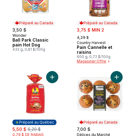
Préparé au Canada
Préparé au Canada
sale:
3,50 $
3,75 $ MIN 2
, formerly:
Wonder
Préparé au Canada
4,29 $
Ball Park Classic
Country Harvest
Préparé au Canada
pain Hot Dog
Pain Cannelle et
432 g, 0,81 $/100g
raisins
600 g, 0,72 $/100g
Magasiner Offre
Ajouter Pain aux raisins marbré à la canne
Ajouter M
Préparé au Québec
Préparé au Canada
sale:
, formerly:
5,50 $
6,29 $
7,00 $
0,79 $ DE RABAIS
Délices du Marché