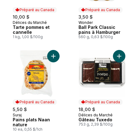
Préparé au Canada
Préparé au Canada
10,00 $
3,50 $
Délices du Marché
Wonder
Préparé au Canada
Préparé au Canada
Tarte pommes et
Ball Park Classic
cannelle
pains à Hamburger
1 kg, 1,00 $/100g
560 g, 0,63 $/100g
Ajouter Pains plats Naan nature au panier
Ajouter G
Préparé au Canada
Préparé au Canada
5,50 $
18,00 $
Suraj
Délices du Marché
Préparé au Canada
Préparé au Canada
Pains plats Naan
Gâteau Tuxedo
nature
753 g, 2,39 $/100g
10 ea, 0,55 $/1ch