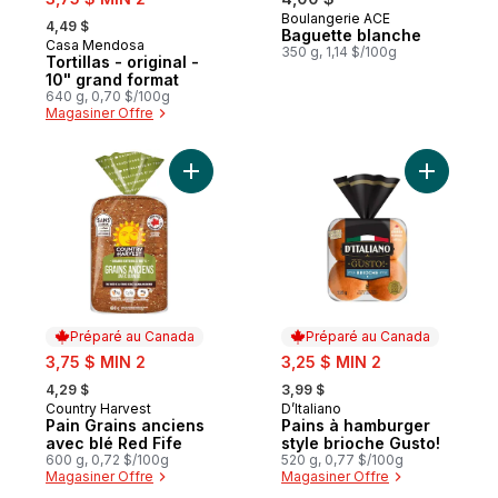
, formerly:
Boulangerie ACE
Préparé au Canada
4,49 $
Baguette blanche
Casa Mendosa
Préparé au Canada
350 g, 1,14 $/100g
Tortillas - original -
10" grand format
640 g, 0,70 $/100g
Magasiner Offre
Ajouter Pain Grains anciens avec blé Red 
Ajouter P
Préparé au Canada
Préparé au Canada
sale:
sale:
3,75 $ MIN 2
3,25 $ MIN 2
, formerly:
, formerly:
4,29 $
3,99 $
Country Harvest
D’Italiano
Préparé au Canada
Préparé au Canada
Pain Grains anciens
Pains à hamburger
avec blé Red Fife
style brioche Gusto!
600 g, 0,72 $/100g
520 g, 0,77 $/100g
Magasiner Offre
Magasiner Offre