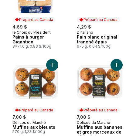
Préparé au Canada
Préparé au Canada
4,69 $
4,29 $
le Choix du Président
D’Italiano
Préparé au Canada
Préparé au Canada
Pains à burger
Pain blanc original
Gigantico
tranché épais
8x71.0 g, 0,83 $/100g
675 g, 0,64 $/100g
Ajouter Muffins aux bleuets au panier
Ajouter M
Préparé au Canada
Préparé au Canada
7,00 $
7,00 $
Délices du Marché
Délices du Marché
Préparé au Canada
Préparé au Canada
Muffins aux bleuets
Muffins aux bananes
570 g, 1,23 $/100g
et gros morceaux de