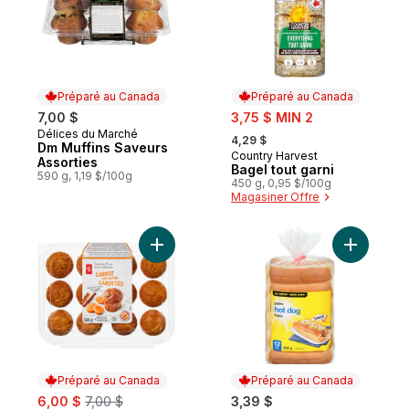
Préparé au Canada
Préparé au Canada
sale:
7,00 $
3,75 $ MIN 2
, formerly:
Délices du Marché
Préparé au Canada
4,29 $
Dm Muffins Saveurs
Country Harvest
Préparé au Canada
Assorties
Bagel tout garni
590 g, 1,19 $/100g
450 g, 0,95 $/100g
Magasiner Offre
Ajouter Mini muffins aux carottes au panie
Ajouter P
Préparé au Canada
Préparé au Canada
sale:
, formerly:
6,00 $
7,00 $
3,39 $