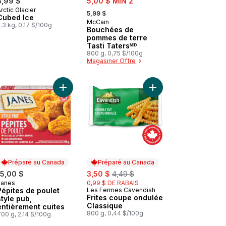
3,99 $
5,00 $ MIN 2
, formerly:
rctic Glacier
Préparé au Canada
5,99 $
Cubed Ice
McCain
Préparé au Canada
.3 kg, 0,17 $/100g
Bouchées de
pommes de terre
Tasti Tatersᴹᴰ
800 g, 0,75 $/100g
Magasiner Offre
uf au panier
 Croquettes de poulet à la viande blanche panée dino au panier
Ajouter Pépites de poulet style pub, entièrement 
Préparé au Canada
Préparé au Canada
sale:
, formerly:
15,00 $
3,50 $
4,49 $
Janes
0,99 $ DE RABAIS
Préparé au Canada
Pépites de poulet
Les Fermes Cavendish
Préparé au Canada
Frites coupe ondulée
style pub,
Classique
entièrement cuites
800 g, 0,44 $/100g
00 g, 2,14 $/100g