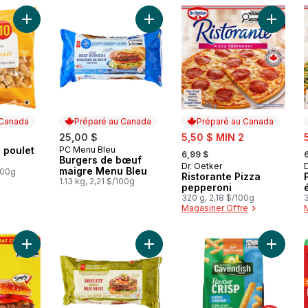
Ajouter Bouchées de poulet popcorn au panier
Ajouter Burgers de bœuf maigre M
Ajouter 
 Canada
Préparé au Canada
Préparé au Canada
sale:
s
25,00 $
5,50 $ MIN 2
, formerly:
,
 poulet
PC Menu Bleu
 Canada
Préparé au Canada
6,99 $
Burgers de bœuf
Dr. Oetker
D
Préparé au Canada
maigre Menu Bleu
100g
Ristorante Pizza
1.13 kg, 2,21 $/100g
pepperoni
320 g, 2,18 $/100g
Magasiner Offre
Ajouter Burgers de bœuf, format club au panier
Ajouter Burgers de bœuf Angus Si
Ajouter 