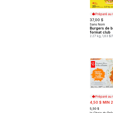
Préparé au
37,00 $
Sans Nom
Préparé au
Burgers de 
format club
2.27 kg, 1,63 $
Préparé au
sale:
4,50 $ MIN 2
, formerly:
5,50 $
le Choix du Pré