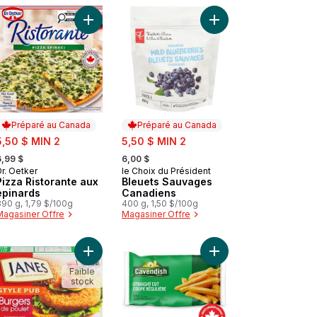
enu Bleu au panier
Ristorante Pizza pepperoni au panier
Ajouter Pizza Ristorante aux épinards au panier
Ajouter Bleuets Sauv
Préparé au Canada
Préparé au Canada
ale:
sale:
5,50 $ MIN 2
5,50 $ MIN 2
 formerly:
, formerly:
6,99 $
6,00 $
r. Oetker
le Choix du Président
Préparé au Canada
Préparé au Canada
Pizza Ristorante aux
Bleuets Sauvages
épinards
Canadiens
390 g, 1,79 $/100g
400 g, 1,50 $/100g
Magasiner Offre
Magasiner Offre
mplement bon au panier
Frites classique FlavourCrisp au panier
Ajouter Burger de poulet style pub, entièrement c
Faible
stock