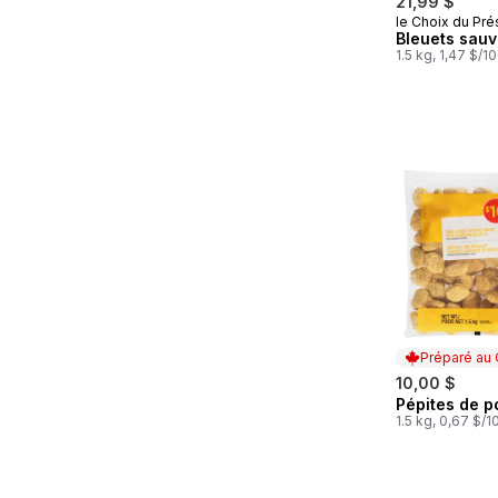
21,99 $
le Choix du Pré
Préparé au
Bleuets sau
1.5 kg, 1,47 $/1
Préparé au
10,00 $
Pépites de p
Préparé au
1.5 kg, 0,67 $/