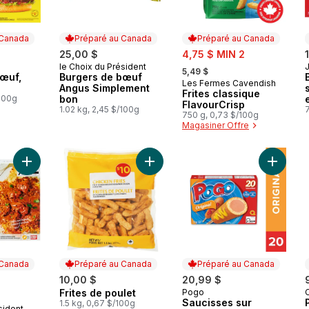
 Canada
Préparé au Canada
Préparé au Canada
sale:
25,00 $
4,75 $ MIN 2
, formerly:
le Choix du Président
 Canada
Préparé au Canada
5,49 $
bœuf,
Burgers de bœuf
Les Fermes Cavendish
Préparé au Canada
Angus Simplement
Frites classique
/100g
bon
FlavourCrisp
1.02 kg, 2,45 $/100g
7
750 g, 0,73 $/100g
Magasiner Offre
Ajouter Poulet au beurre au panier
Ajouter Frites de poulet au panier
Ajouter 
 Canada
Préparé au Canada
Préparé au Canada
10,00 $
20,99 $
Frites de poulet
Pogo
Préparé au Canada
Préparé au Canada
Saucisses sur
1.5 kg, 0,67 $/100g
sident