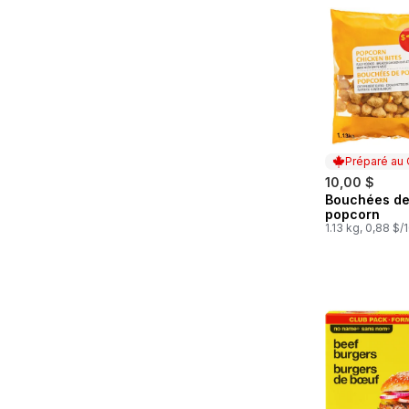
Préparé au
10,00 $
Bouchées de
Préparé au
popcorn
1.13 kg, 0,88 $/