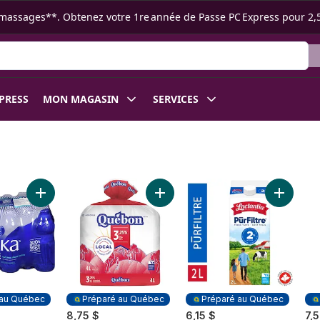
s ramassages**. Obtenez votre 1re année de Passe PC Express pour 2,
XPRESS
MON MAGASIN
SERVICES
s de catégorie A au panier
Ajouter Eau de source naturelle au panier
Ajouter Lait homogénéisé au pani
Ajouter P
 au Québec
Préparé au Québec
Préparé au Québec
8,75 $
6,15 $
7,