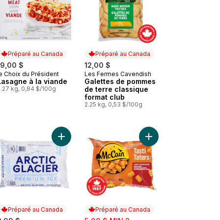
Préparé au Canada
Préparé au Canada
19,00 $
12,00 $
e Choix du Président
Les Fermes Cavendish
Préparé au Canada
Préparé au Canada
Lasagne à la viande
Galettes de pommes
.27 kg, 0,84 $/100g
de terre classique
format club
2.25 kg, 0,53 $/100g
Lasagne à la viande au panier
Ajouter Cubed Ice au panier
Ajouter Bouchées de 
Préparé au Canada
Préparé au Canada
sale: