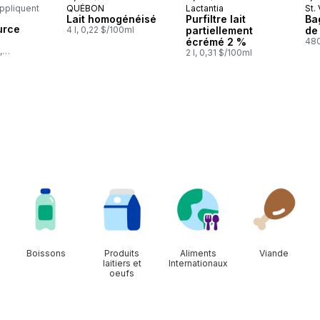
appliquent
QUÉBON
Lactantia
St.
Préparé au Québec
Préparé au Québec
Pr
Lait homogénéisé
Purfiltre lait
Ba
au Québec
urce
4 l, 0,22 $/100ml
partiellement
de
écrémé 2 %
480
,
2 l, 0,31 $/100ml
l
Boissons
Produits
Aliments
Viande
laitiers et
Internationaux
oeufs