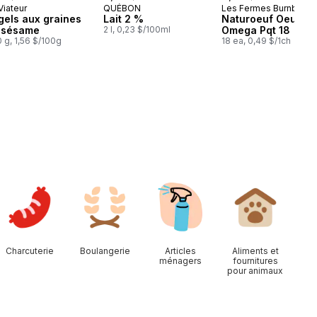
 Viateur
QUÉBON
Les Fermes Burnbrae
éparé au Québec
Préparé au Québec
Préparé au Québ
gels aux graines
Lait 2 %
Naturoeuf Oeufs
 sésame
2 l, 0,23 $/100ml
Omega Pqt 18
 g, 1,56 $/100g
18 ea, 0,49 $/1ch
Charcuterie
Boulangerie
Articles
Aliments et
ménagers
fournitures
pour animaux