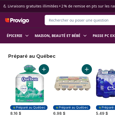
Passer au contenu principal
Passer au pied de page
💪 Livraisons gratuites illimitées + 2 % de remise en pts sur le
Rechercher des produits
ÉPICERIE
MAISON, BEAUTÉ ET BÉBÉ
PASSE PC E
Préparé au Québec
sauter Préparé au Québec
Ajouter Lait 2 % au panier
Ajouter Gros œuf
Préparé au Québec
Préparé au Québec
Préparé
8,16 $
6,98 $
5,49 $