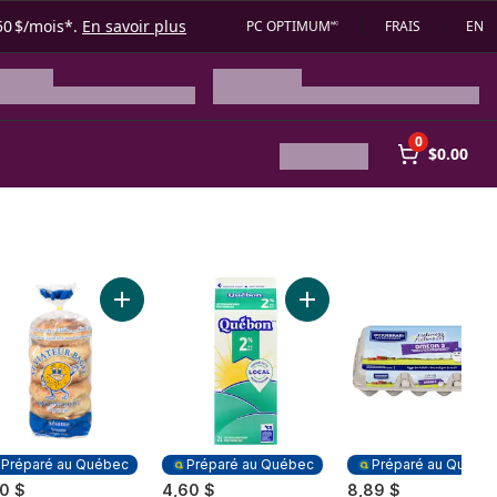
50 $/mois*.
En savoir plus
PC OPTIMUM🅪
FRAIS
EN
0
$0.00
er
urfiltre lait partiellement écrémé 2 % au panier
Ajouter Bagels aux graines de sésame au panier
Ajouter Lait 2 % au panier
Préparé au Québec
Préparé au Québec
Préparé au Québe
50 $
4,60 $
8,89 $