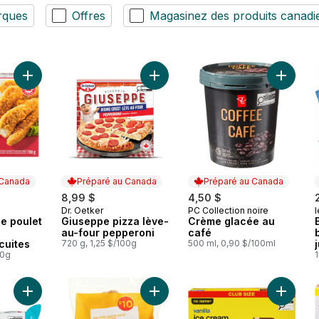
rques
Offres
Magasinez des produits canadi
Ajouter Languettes de poulet style pub, entièrement cuites au
Ajouter Giuseppe pizza lève-au-fo
Ajouter
 Canada
Préparé au Canada
Préparé au Canada
8,99 $
4,50 $
Dr. Oetker
PC Collection noire
l
 Canada
Préparé au Canada
Préparé au Canada
e poulet
Giuseppe pizza lève-
Crème glacée au
au-four pepperoni
café
cuites
720 g, 1,25 $/100g
500 ml, 0,90 $/100ml
00g
1
Ajouter Burgers de boeuf épais et juteux au panier
Ajouter Lanières de poulet au pani
Ajouter 