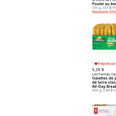
Préparé au
Poulet au be
350 g, 1,57 $/1
Magasiner Offr
Préparé au
5,29 $
Les Fermes Ca
Préparé au
Galettes de
de terre cla
All-Day Brea
600 g, 0,88 $/