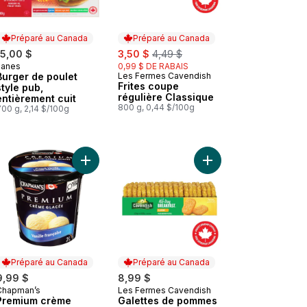
Préparé au Canada
Préparé au Canada
sale:
, formerly:
15,00 $
3,50 $
4,49 $
Janes
0,99 $ DE RABAIS
Préparé au Canada
Burger de poulet
Les Fermes Cavendish
Préparé au Canada
Frites coupe
style pub,
régulière Classique
entièrement cuit
800 g, 0,44 $/100g
00 g, 2,14 $/100g
Saucisses sur bâtonnet original au panier
Ajouter Premium crème glacé vanille française au
Ajouter Galettes de p
Préparé au Canada
Préparé au Canada
9,99 $
8,99 $
Chapman’s
Les Fermes Cavendish
Préparé au Canada
Préparé au Canada
Premium crème
Galettes de pommes