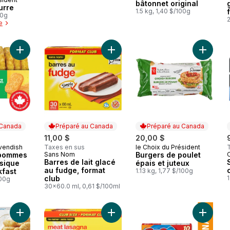
 Canada
bâtonnet original
urre
1.5 kg, 1,40 $/100g
00g
2
e
Ajouter Barres de lait glacé au fud
Ajouter 
 Canada
Préparé au Canada
Préparé au Canada
11,00 $
20,00 $
vendish
Taxes en sus
le Choix du Président
 Canada
Préparé au Canada
 pommes
Sans Nom
Burgers de poulet
Préparé au Canada
Barres de lait glacé
ssique
épais et juteux
au fudge, format
kfast
1.13 kg, 1,77 $/100g
club
100g
30x60.0 ml, 0,61 $/100ml
Ajouter Bouchées au fromage mozzarella au panier
Ajouter Lasagne à la viande au pan
Ajouter 