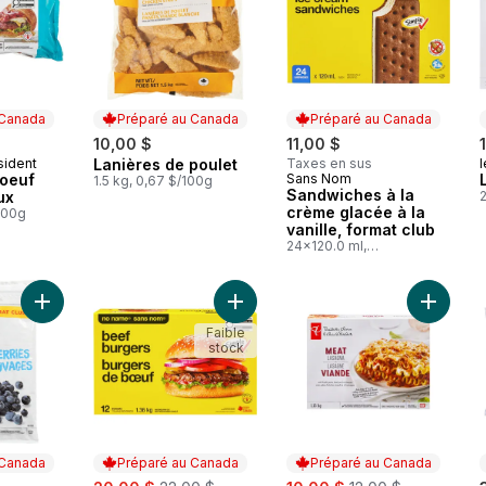
 Canada
Préparé au Canada
Préparé au Canada
10,00 $
11,00 $
sident
Lanières de poulet
Taxes en sus
l
 Canada
Préparé au Canada
boeuf
Sans Nom
Préparé au Canada
1.5 kg, 0,67 $/100g
Sandwiches à la
ux
2
crème glacée à la
/100g
vanille, format club
24x120.0 ml,
0,38 $/100ml
Ajouter Bleuets sauvages au panier
Ajouter Burgers de bœuf au panier
Ajouter 
Faible
stock
 Canada
Préparé au Canada
Préparé au Canada
sale:
, formerly:
sale:
, formerly: