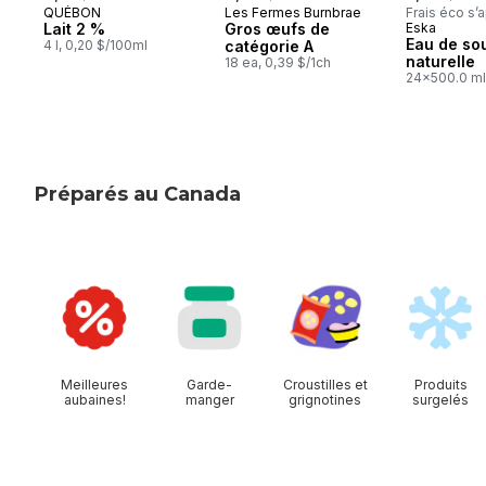
QUÉBON
Les Fermes Burnbrae
Frais éco s’
Préparé au Québec
Préparé au Québec
Lait 2 %
Gros œufs de
Eska
Préparé 
Eau de so
4 l, 0,20 $/100ml
catégorie A
naturelle
18 ea, 0,39 $/1ch
24x500.0 ml
0,05 $/100m
Préparés au Canada
sauter cette section
Meilleures
Garde-
Croustilles et
Produits
aubaines!
manger
grignotines
surgelés