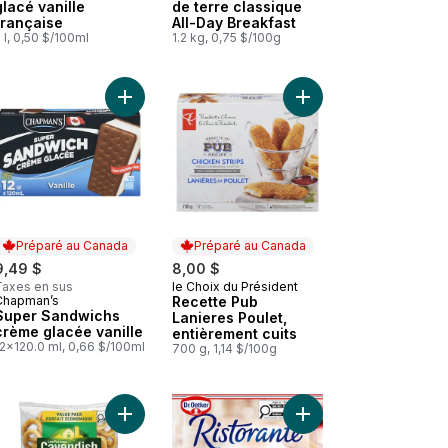
glacé vanille
de terre classique
française
All-Day Breakfast
 l, 0,50 $/100ml
1.2 kg, 0,75 $/100g
ge, format club au panier
Burgers de poulet épais et juteux au panier
Ajouter Galettes de pommes de terre classique All-Day Breakfast au panier
Ajouter Super Sandwichs crème glacée vanille a
Ajouter Recette Pub La
Préparé au Canada
Préparé au Canada
9,49 $
8,00 $
Taxes en sus
le Choix du Président
Préparé au Canada
Chapman’s
Recette Pub
Préparé au Canada
Super Sandwichs
Lanieres Poulet,
crème glacée vanille
entièrement cuits
12x120.0 ml, 0,66 $/100ml
700 g, 1,14 $/100g
ier
Saucisses sur bâtonnet original au panier
Ajouter Rondelles d'oignon douces et croustilla
Ajouter Ristorante Pi