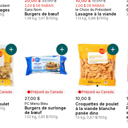
20,00 $
22,00 $
10,00 $
12,00 $
sident
2,00 $ DE RABAIS
2,00 $ DE RABAIS
A
 Canada
vages
Sans Nom
le Choix du Président
Préparé au Canada
Préparé au Canada
Burgers de bœuf
Lasagne à la viande
00g
2
1.36 kg, 1,47 $/100g
1.13 kg, 0,88 $/100g
Ajouter Pépites de poulet au panier
Ajouter Burgers de surlonge de bœ
Ajouter
 Canada
Préparé au Canada
Préparé au Canada
27,00 $
10,00 $
oulet
PC Menu Bleu
Croquettes de poulet
 Canada
Préparé au Canada
Préparé au Canada
Burgers de surlonge
100g
à la viande blanche
de bœuf
panée dino
1.02 kg, 2,65 $/100g
1.5 kg, 0,67 $/100g
7