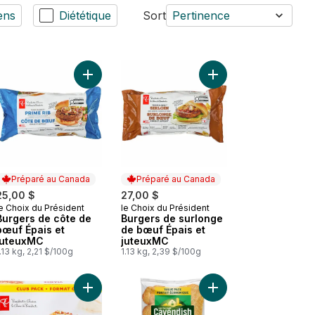
ens
Diététique
Sort
Pertinence
 panier
ur pepperoni au panier
 Crème glacée au café au panier
Ajouter Burgers de côte de bœuf Épais et juteu
Ajouter Burgers de su
Préparé au Canada
Préparé au Canada
25,00 $
27,00 $
e Choix du Président
le Choix du Président
Préparé au Canada
Préparé au Canada
Burgers de côte de
Burgers de surlonge
bœuf Épais et
de bœuf Épais et
juteuxMC
juteuxMC
.13 kg, 2,21 $/100g
1.13 kg, 2,39 $/100g
er
Sandwiches à la crème glacée à la vanille, format club au panier
Ajouter Lasagne à la viande au panier
Ajouter Galettes de p