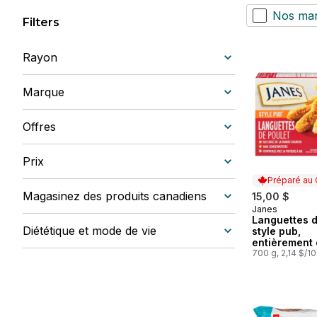
Nos ma
Filters
Rayon
Marque
Offres
Prix
Préparé au
Magasinez des produits canadiens
15,00 $
Janes
Préparé au
Languettes d
Diététique et mode de vie
style pub,
entièrement 
700 g, 2,14 $/1