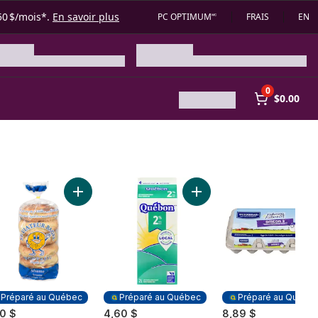
50 $/mois*.
En savoir plus
PC OPTIMUM🅪
FRAIS
EN
0
$0.00
er
urfiltre lait partiellement écrémé 2 % au panier
Ajouter Bagels aux graines de sésame au panier
Ajouter Lait 2 % au panier
Préparé au Québec
Préparé au Québec
Préparé au Québe
50 $
4,60 $
8,89 $