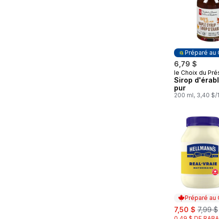
Préparé au
6,79 $
le Choix du Pré
Préparé au
Sirop d'érab
pur
200 ml, 3,40 $
Préparé au
sale:
, forme
7,50 $
7,99 $
0,49 $ DE RABA