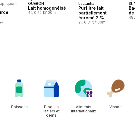
appliquent
QUÉBON
Lactantia
St.
Préparé au Québec
Préparé au Québec
Pr
Lait homogénéisé
Purfiltre lait
Ba
au Québec
urce
4 l, 0,22 $/100ml
partiellement
de
écrémé 2 %
480
,
2 l, 0,31 $/100ml
l
Boissons
Produits
Aliments
Viande
laitiers et
Internationaux
oeufs