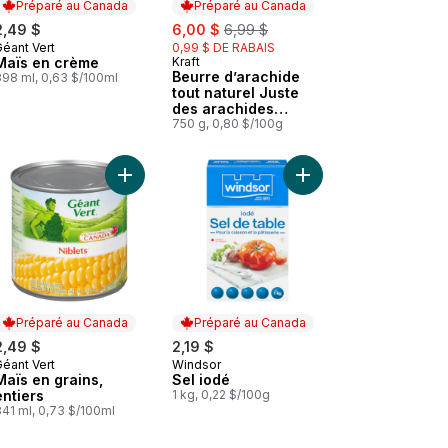
Préparé au Canada
Préparé au Canada
sale:
, formerly:
2,49 $
6,00 $
6,99 $
Géant Vert
0,99 $ DE RABAIS
Préparé au Canada
Maïs en crème
Kraft
Préparé au Canada
Beurre d’arachide
398 ml, 0,63 $/100ml
tout naturel Juste
des arachides
crémeux
750 g, 0,80 $/100g
er
au panier
Farine tout usage original au panier
Ajouter Maïs en grains, entiers au panier
Ajouter Sel iodé au pa
Préparé au Canada
Préparé au Canada
2,49 $
2,19 $
Géant Vert
Windsor
Préparé au Canada
Préparé au Canada
Maïs en grains,
Sel iodé
entiers
1 kg, 0,22 $/100g
341 ml, 0,73 $/100ml