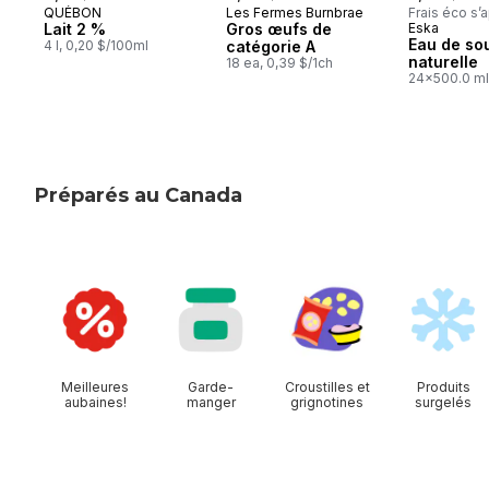
QUÉBON
Les Fermes Burnbrae
Frais éco s’
Préparé au Québec
Préparé au Québec
Lait 2 %
Gros œufs de
Eska
Préparé 
Eau de so
4 l, 0,20 $/100ml
catégorie A
naturelle
18 ea, 0,39 $/1ch
24x500.0 ml
0,05 $/100m
Préparés au Canada
sauter cette section
Meilleures
Garde-
Croustilles et
Produits
aubaines!
manger
grignotines
surgelés