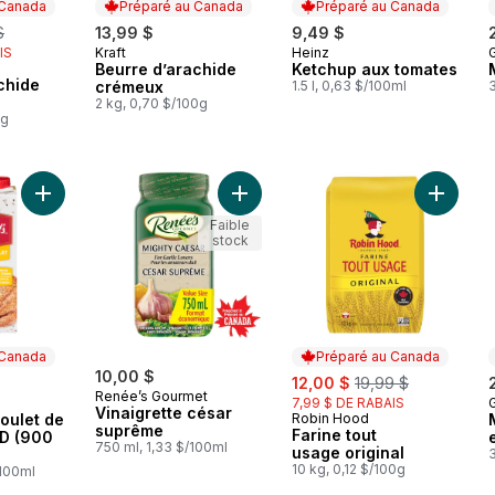
 Canada
Préparé au Canada
Préparé au Canada
erly:
$
13,99 $
9,49 $
IS
Kraft
Heinz
Préparé au Canada
Préparé au Canada
Beurre d’arachide
Ketchup aux tomates
 Canada
chide
crémeux
1.5 l, 0,63 $/100ml
2 kg, 0,70 $/100g
0g
Ajouter Bouillon de poulet de Campbell’sMD (900 mL) au pani
Ajouter Vinaigrette césar suprême 
Ajouter 
Faible
stock
 Canada
Préparé au Canada
10,00 $
sale:
, formerly:
12,00 $
19,99 $
Renée’s Gourmet
7,99 $ DE RABAIS
 Canada
Vinaigrette césar
poulet de
Robin Hood
Préparé au Canada
suprême
Farine tout
D (900
750 ml, 1,33 $/100ml
usage original
10 kg, 0,12 $/100g
/100ml