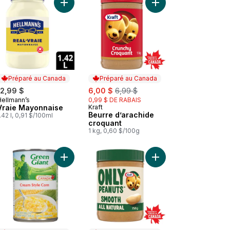
er
 Maïs deux couleurs au panier
Ajouter Vraie Mayonnaise au panier
Ajouter Beurre d’arac
Préparé au Canada
Préparé au Canada
sale:
, formerly:
12,99 $
6,00 $
6,99 $
Hellmann’s
0,99 $ DE RABAIS
Préparé au Canada
Vraie Mayonnaise
Kraft
Préparé au Canada
Beurre d’arachide
.42 l, 0,91 $/100ml
croquant
1 kg, 0,60 $/100g
 au panier
 Ketchup aux tomates au panier
Ajouter Maïs en crème au panier
Ajouter Beurre d’arac