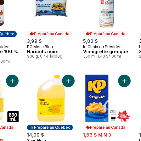
 Québec
Préparé au Canada
Préparé au Canada
3,99 $
5,00 $
sident
PC Menu Bleu
le Choix du Président
L
 Québec
Préparé au Canada
Préparé au Canada
le 100 %
Haricots noirs
Vinaigrette grecque
900 g, 0,44 $/100g
350 ml, 1,43 $/100ml
2
/100ml
Ajouter Mayonnaise Vraie au panier
Ajouter Huile de canola pure à 100
Ajouter 
 Canada
Préparé au Québec
Préparé au Canada
rly:
sale:
14,00 $
1,66 $ MIN 3
, formerly:
IS
Sans Nom