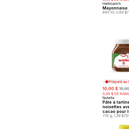
Hellmann’s
Préparé au
Mayonnaise 
890 ml, 0,84 $
Préparé au
sale:
, for
10,00 $
10,9
0,99 $ DE RABA
Nutella
Préparé au
Pâte à tartin
noisettes av
cacao pour l
déjeuner
725 g, 1,38 $/1