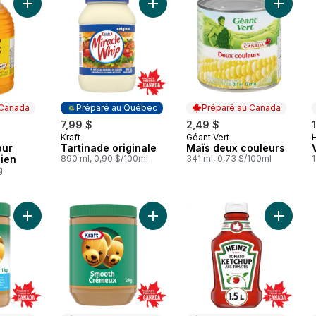
Ajouter Miel liquide pur 100 % canadien au panier
Ajouter Tartinade originale au pani
Ajouter
 Canada
Préparé au Québec
Préparé au Canada
7,99 $
2,49 $
Kraft
Géant Vert
 Canada
Préparé au Québec
Préparé au Canada
pur
Tartinade originale
Maïs deux couleurs
ien
890 ml, 0,90 $/100ml
341 ml, 0,73 $/100ml
1
g
Ajouter Beurre d’arachide crémeux au panier
Ajouter Beurre d’arachide crémeux
Ajouter