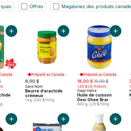
rques
Offres
Magasinez des produits canadi
Ajouter Beurre d’arachide crémeux au panier
Ajouter Beurre d’arachide crémeux
Ajouter 
 Canada
Préparé au Canada
Préparé au Canada
erly:
sale:
, formerly:
s
$
6,00 $
18,00 $
19,99 $
IS
Sans Nom
1,99 $ DE RABAIS
Préparé au Canada
Beurre d’arachide
Gajar Halva
l
 Canada
Préparé au Canada
chide
Huile de cuisson
crémeux
Desi Ghee Brar
1
1 kg, 0,60 $/100g
0g
800 g, 2,25 $/100g
Ajouter Sirop d'érable 100 % pur au panier
Ajouter Haricots noirs au panier
Ajouter 