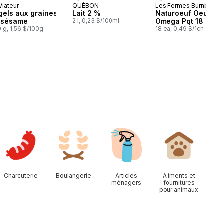
 Viateur
QUÉBON
Les Fermes Burnbrae
éparé au Québec
Préparé au Québec
Préparé au Québ
gels aux graines
Lait 2 %
Naturoeuf Oeufs
 sésame
2 l, 0,23 $/100ml
Omega Pqt 18
 g, 1,56 $/100g
18 ea, 0,49 $/1ch
Charcuterie
Boulangerie
Articles
Aliments et
ménagers
fournitures
pour animaux