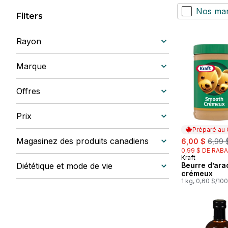
Nos ma
Filters
Rayon
Marque
Offres
Prix
Préparé au
sale:
, form
Magasinez des produits canadiens
6,00 $
6,99 
0,99 $ DE RABA
Kraft
Préparé au
Diététique et mode de vie
Beurre d’ara
crémeux
1 kg, 0,60 $/10