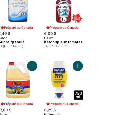
Préparé au Canada
Préparé au Canada
3,49 $
6,00 $
antic
Heinz
Préparé au Canada
Préparé au Canada
Sucre granulé
Ketchup aux tomates
 kg, 0,17 $/100g
1 l, 0,60 $/100ml
 % au panier
Macaroni et fromage original, boîte au panier
Ajouter Huile végétale Unico au panier
Ajouter Mayonnaise sa
Préparé au Canada
Préparé au Canada
17,00 $
8,29 $
Unico
Hellmann’s