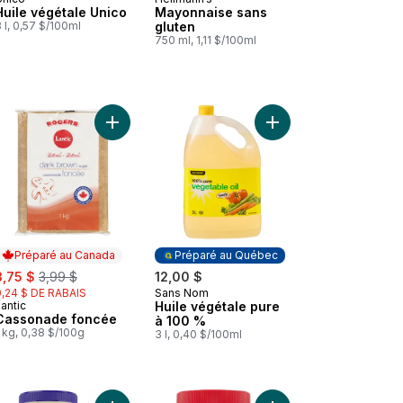
Préparé au Canada
Préparé au Canada
Huile végétale Unico
Mayonnaise sans
 l, 0,57 $/100ml
gluten
750 ml, 1,11 $/100ml
tit-déjeuner au panier
lub au panier
Farine tout-usage au panier
Ajouter Cassonade foncée au panier
Ajouter Huile végétal
Préparé au Canada
Préparé au Québec
ale:
, formerly:
3,75 $
3,99 $
12,00 $
0,24 $ DE RABAIS
Sans Nom
Préparé au Québec
antic
Huile végétale pure
Préparé au Canada
Cassonade foncée
à 100 %
 kg, 0,38 $/100g
3 l, 0,40 $/100ml