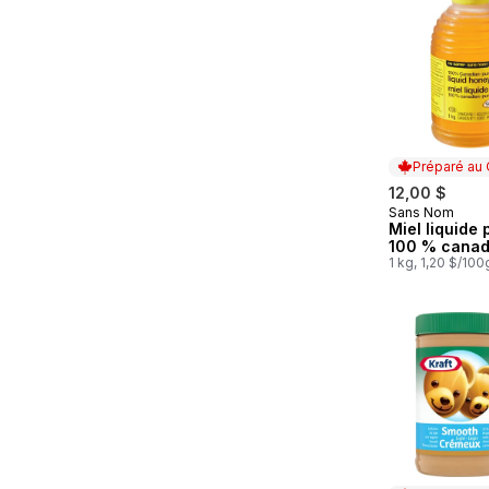
Préparé au
12,00 $
Sans Nom
Préparé au
Miel liquide 
100 % canad
1 kg, 1,20 $/100