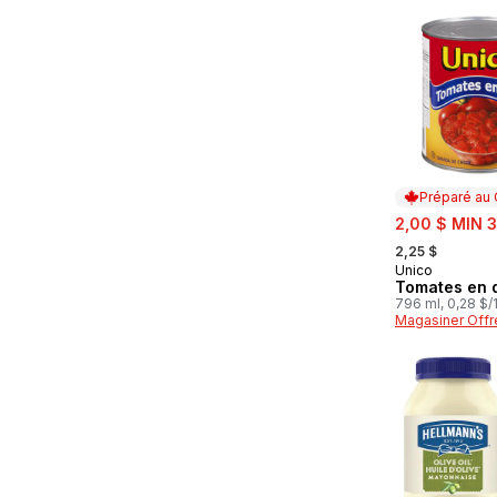
Préparé au
sale:
2,00 $ MIN 3
, formerly:
2,25 $
Unico
Préparé au
Tomates en 
796 ml, 0,28 $
Magasiner Offr