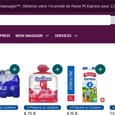
s ramassages**. Obtenez votre 1re année de Passe PC Express pour 2,
XPRESS
MON MAGASIN
SERVICES
s de catégorie A au panier
Ajouter Eau de source naturelle au panier
Ajouter Lait homogénéisé au pani
Ajouter P
 au Québec
Préparé au Québec
Préparé au Québec
8,75 $
6,15 $
7,