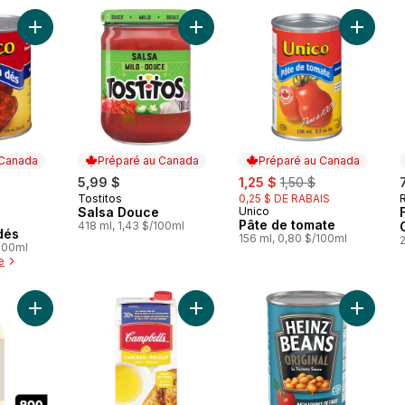
Ajouter Tomates en dés au panier
Ajouter Salsa Douce au panier
Ajouter 
 Canada
Préparé au Canada
Préparé au Canada
sale:
, formerly:
5,99 $
1,25 $
1,50 $
Tostitos
0,25 $ DE RABAIS
Préparé au Canada
Salsa Douce
Unico
Préparé au Canada
 Canada
Pâte de tomate
418 ml, 1,43 $/100ml
dés
156 ml, 0,80 $/100ml
2
/100ml
e
Ajouter Mayonnaise avec Huile d'Olive au panier
Ajouter Bouillon de poulet 30% m
Ajouter