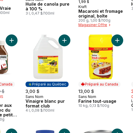
Préparé au Québec
1,99 $
Huile de canola pure
 Canada
Kraft
Préparé au Canada
Vraie
à 100 %
3
Macaroni et fromage
/100ml
3 l, 0,47 $/100ml
original, boîte
200 g, 1,00 $/100g
Magasiner Offre
Ajouter Pâte à tartiner aux noisettes avec du cacao pour le pe
Ajouter Vinaigre blanc pur format c
Ajouter 
 Canada
Préparé au Québec
Préparé au Canada
merly:
s
9 $
3,00 $
13,00 $
IS
Sans Nom
Sans Nom
Préparé au Québec
Préparé au Canada
Vinaigre blanc pur
Farine tout-usage
L
 Canada
er aux
format club
10 kg, 0,13 $/100g
ec du
1
4 l, 0,08 $/100ml
e petit-
00g