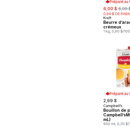
Préparé au
sale:
, form
6,00 $
6,99 
0,99 $ DE RABA
Kraft
Préparé au
Beurre d’ara
crémeux
1 kg, 0,60 $/10
Préparé au
2,69 $
Campbell’s
Préparé au
Bouillon de 
Campbell’sM
mL)
900 ml, 0,30 $