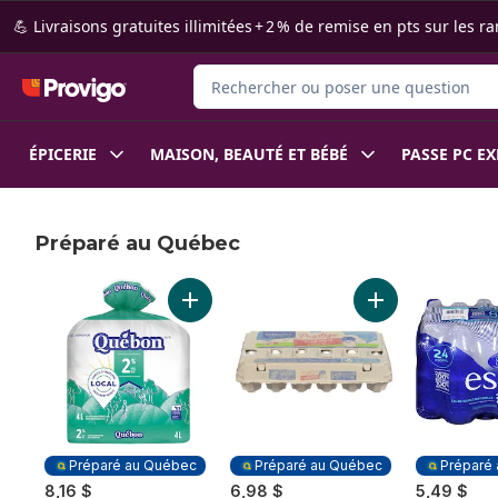
Passer au contenu principal
Passer au pied de page
💪 Livraisons gratuites illimitées + 2 % de remise en pts sur le
Rechercher des produits
ÉPICERIE
MAISON, BEAUTÉ ET BÉBÉ
PASSE PC E
Préparé au Québec
sauter Préparé au Québec
Ajouter Lait 2 % au panier
Ajouter Gros œuf
Préparé au Québec
Préparé au Québec
Préparé
8,16 $
6,98 $
5,49 $