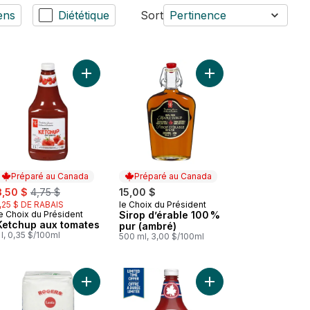
ens
Diététique
Sort
Pertinence
 au panier
Huile de cuisson Desi Ghee Brar au panier
Ajouter Sirop d’érabl
Ajouter Ketchup aux tomates au panier
Préparé au Canada
Préparé au Canada
ale:
, formerly:
3,50 $
4,75 $
15,00 $
1,25 $ DE RABAIS
le Choix du Président
Préparé au Canada
e Choix du Président
Sirop d’érable 100 %
Préparé au Canada
Ketchup aux tomates
pur (ambré)
 l, 0,35 $/100ml
500 ml, 3,00 $/100ml
Vinaigrette grecque au panier
Ajouter Sucre granulé au panier
Ajouter Ketchup aux t