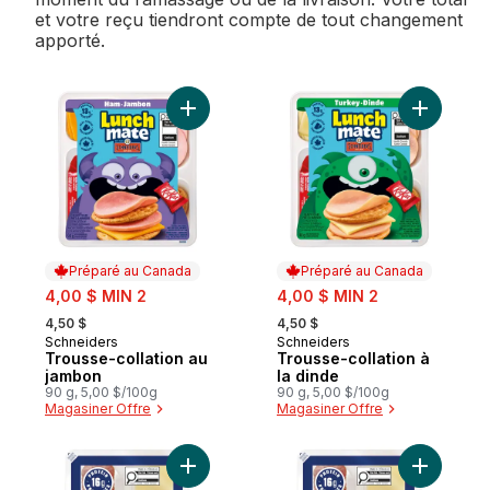
et votre reçu tiendront compte de tout changement
apporté.
Ajouter Trousse-collation au jambon au pa
Ajouter Tr
Préparé au Canada
Préparé au Canada
sale:
sale:
4,00 $ MIN 2
4,00 $ MIN 2
, formerly:
, formerly:
4,50 $
4,50 $
Schneiders
Schneiders
Préparé au Canada
Préparé au Canada
Trousse-collation au
Trousse-collation à
jambon
la dinde
90 g, 5,00 $/100g
90 g, 5,00 $/100g
Magasiner Offre
Magasiner Offre
Ajouter Trousse-collation au salami de Gê
Ajouter Tr