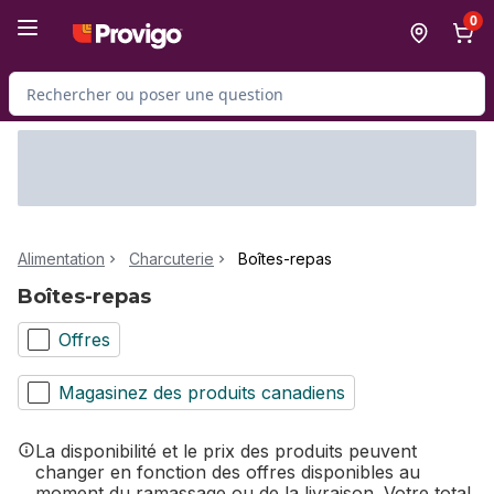
Passer au contenu principal
Passer au pied de page
0
Rechercher des produits
Alimentation
Charcuterie
Boîtes-repas
Boîtes-repas
Offres
Magasinez des produits canadiens
La disponibilité et le prix des produits peuvent
changer en fonction des offres disponibles au
moment du ramassage ou de la livraison. Votre total