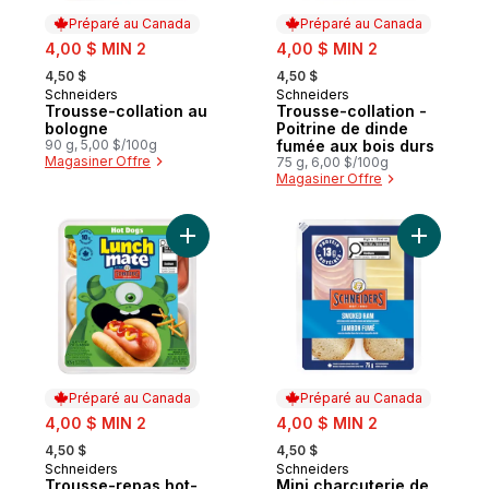
Préparé au Canada
Préparé au Canada
sale:
sale:
4,00 $ MIN 2
4,00 $ MIN 2
, formerly:
, formerly:
4,50 $
4,50 $
Schneiders
Schneiders
Préparé au Canada
Préparé au Canada
Trousse-collation au
Trousse-collation -
bologne
Poitrine de dinde
90 g, 5,00 $/100g
fumée aux bois durs
Magasiner Offre
75 g, 6,00 $/100g
Magasiner Offre
Ajouter Trousse-repas hot-dogs au panie
Ajouter M
Préparé au Canada
Préparé au Canada
sale:
sale:
4,00 $ MIN 2
4,00 $ MIN 2
, formerly:
, formerly:
4,50 $
4,50 $
Schneiders
Schneiders
Préparé au Canada
Préparé au Canada
Trousse-repas hot-
Mini charcuterie de