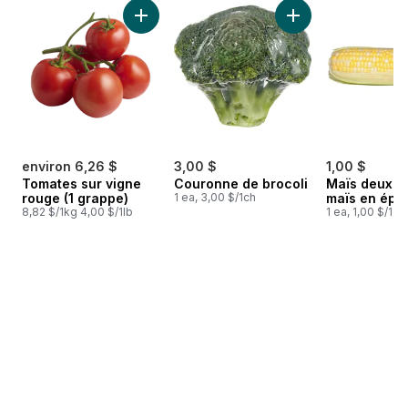
sauter Meilleures ventes
Ajouter Tomates sur vigne rouge (1 grappe) 
Ajouter Couronne d
environ 6,26 $
3,00 $
1,00 $
Tomates sur vigne
Couronne de brocoli
Maïs deux c
rouge (1 grappe)
1 ea, 3,00 $/1ch
maïs en épis
8,82 $/1kg 4,00 $/1lb
1 ea, 1,00 $/1ch