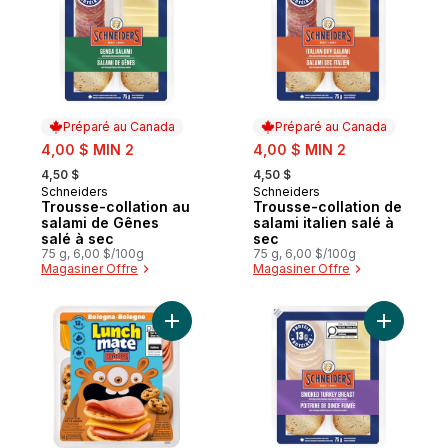
Préparé au Canada
Préparé au Canada
sale:
sale:
4,00 $ MIN 2
4,00 $ MIN 2
, formerly:
, formerly:
4,50 $
4,50 $
Schneiders
Schneiders
Préparé au Canada
Préparé au Canada
Trousse-collation au
Trousse-collation de
salami de Gênes
salami italien salé à
salé à sec
sec
75 g, 6,00 $/100g
75 g, 6,00 $/100g
Magasiner Offre
Magasiner Offre
Ajouter Trousse-collation au bologne au 
Ajouter T