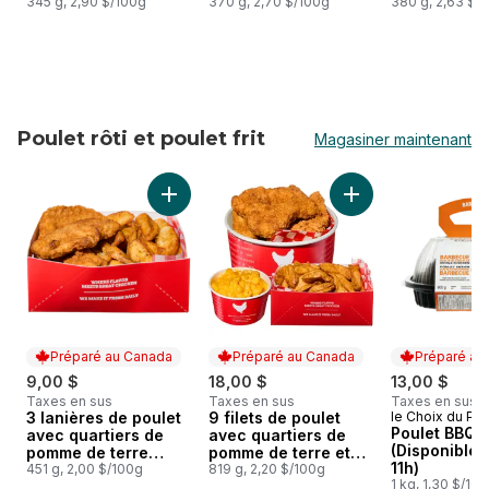
345 g, 2,90 $/100g
370 g, 2,70 $/100g
380 g, 2,63 $/
Poulet rôti et poulet frit
Magasiner maintenant
sauter Poulet rôti et poulet frit
Ajouter 3 lanières de poulet avec quartiers
Ajouter 9 filets de
Préparé au Canada
Préparé au Canada
Préparé au
9,00 $
18,00 $
13,00 $
Taxes en sus
Taxes en sus
Taxes en sus
3 lanières de poulet
9 filets de poulet
le Choix du Pré
Préparé au Canada
Préparé au Canada
Préparé au
Poulet BBQ
avec quartiers de
avec quartiers de
(Disponible 
pomme de terre
pomme de terre et
11h)
(Après 11h)
451 g, 2,00 $/100g
macaroni au
819 g, 2,20 $/100g
1 kg, 1,30 $/10
fromage (après 11 h)