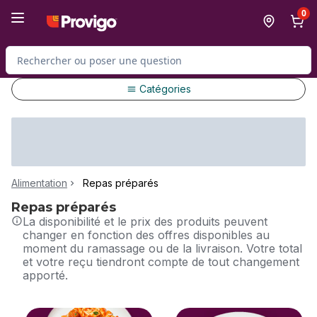
Passer au contenu principal
Passer au pied de page
0
Rechercher des produits
Catégories
Alimentation
Repas préparés
Repas préparés
La disponibilité et le prix des produits peuvent
changer en fonction des offres disponibles au
moment du ramassage ou de la livraison. Votre total
et votre reçu tiendront compte de tout changement
apporté.
sauter cette section