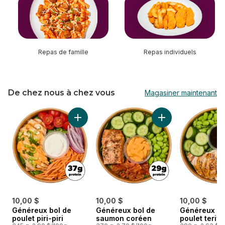
Repas de famille
Repas individuels
De chez nous à chez vous
Magasiner maintenant
sauter De chez nous à chez vous
Ajouter Généreux bol de poulet piri-piri au p
Ajouter Généreux 
10,00 $
10,00 $
10,00 $
Généreux bol de
Généreux bol de
Généreux bo
poulet piri-piri
saumon coréen
poulet teriya