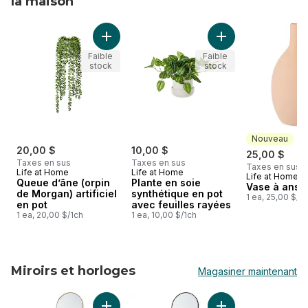
la maison
sauter Accessoirs décoratifs pour la maison
Ajouter Queue d’âne (orpin de Morgan) artifi
Ajouter Plante en s
Faible
Faible
stock
stock
Nouveau
20,00 $
10,00 $
25,00 $
Taxes en sus
Taxes en sus
Taxes en sus
Life at Home
Life at Home
Life at Home
Nouveau
Queue d’âne (orpin
Plante en soie
Vase à anse
de Morgan) artificiel
synthétique en pot
1 ea, 25,00 $/1
en pot
avec feuilles rayées
1 ea, 20,00 $/1ch
1 ea, 10,00 $/1ch
Miroirs et horloges
Magasiner maintenant
sauter Miroirs et horloges