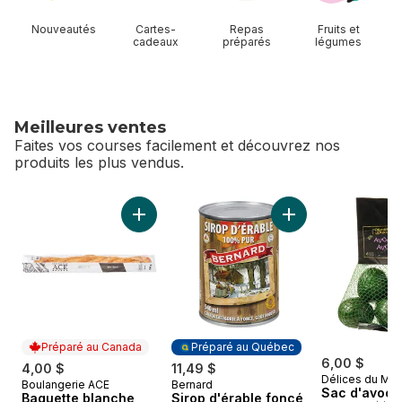
Nouveautés
Cartes-
Repas
Fruits et
cadeaux
préparés
légumes
Meilleures ventes
Faites vos courses facilement et découvrez nos
produits les plus vendus.
sauter Meilleures ventes
Ajouter Baguette blanche au panier
Ajouter Sirop d'ér
Préparé au Canada
Préparé au Québec
6,00 $
4,00 $
11,49 $
Délices du Ma
Boulangerie ACE
Bernard
Préparé au Canada
Préparé au Québec
Sac d'avoca
Baguette blanche
Sirop d'érable foncé