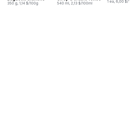
1 ea, 6,00 $/1ch
350 g, 1,14 $/100g
540 ml, 2,13 $/100ml