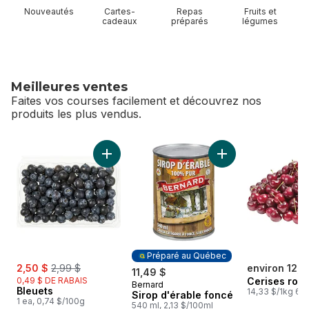
Nouveautés
Cartes-
Repas
Fruits et
cadeaux
préparés
légumes
Meilleures ventes
Faites vos courses facilement et découvrez nos
produits les plus vendus.
sauter Meilleures ventes
Ajouter Bleuets au panier
Ajouter Sirop d'ér
Préparé au Québec
sale:
, formerly:
2,50 $
2,99 $
environ 12,7
11,49 $
0,49 $ DE RABAIS
Cerises rou
Bernard
Préparé au Québec
Bleuets
14,33 $/1kg 6,5
Sirop d'érable foncé
1 ea, 0,74 $/100g
540 ml, 2,13 $/100ml