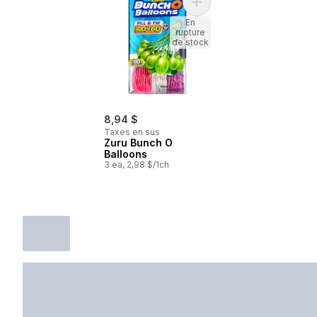
Ajouter Zuru Bunch O Ball
En
rupture
de stock
8,94 $
Taxes en sus
Zuru Bunch O
Balloons
3 ea, 2,98 $/1ch