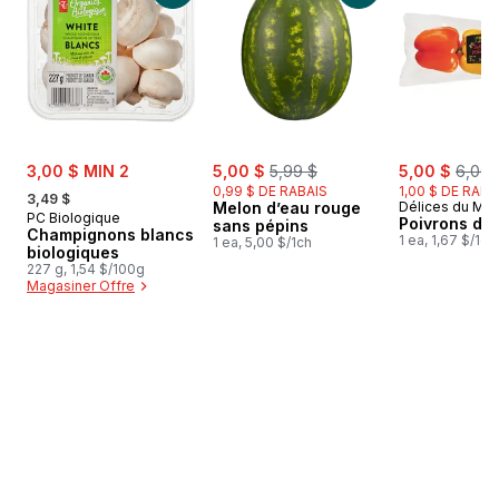
sale:
sale:
, formerly:
sale:
, form
3,00 $ MIN 2
5,00 $
5,99 $
5,00 $
6,00 
, formerly:
0,99 $ DE RABAIS
1,00 $ DE RABA
3,49 $
Melon d’eau rouge
Délices du Ma
PC Biologique
Poivrons de 
sans pépins
Champignons blancs
1 ea, 1,67 $/1ch
1 ea, 5,00 $/1ch
biologiques
227 g, 1,54 $/100g
Magasiner Offre