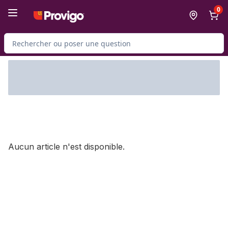
Passer au contenu principal
Passer au pied de page
0
Rechercher des produits
Aucun article n'est disponible.