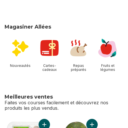
Magasiner Allées
sauter Magasiner Allées
Nouveautés
Cartes-
Repas
Fruits et
cadeaux
préparés
légumes
Meilleures ventes
Faites vos courses facilement et découvrez nos
produits les plus vendus.
sauter Meilleures ventes
Ajouter Champignons blancs biologiques au 
Ajouter Melon d’ea