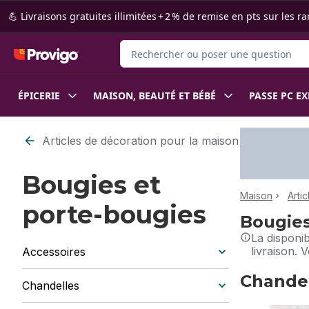
Passer au contenu principal
Passer au pied de page
💪 Livraisons gratuites illimitées + 2 % de remise en pts sur le
Rechercher des produits
ÉPICERIE
MAISON, BEAUTÉ ET BÉBÉ
PASSE PC E
Articles de décoration pour la maison
Bougies et
Maison
Arti
porte-bougies
Bougies
La disponi
livraison. 
Accessoires
Chande
Chandelles
sauter Chand