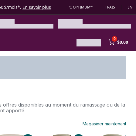
50 $/mois*.
En savoir plus
PC OPTIMUM🅪
FRAIS
EN
0
$0.00
des offres disponibles au moment du ramassage ou de la
ent apporté.
Magasiner maintenant