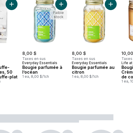
Ajouter Bougies chauffe-plats, 8 heures, 50 bougies chauffe-p
Ajouter Bougie parfumée à l’océan a
Ajouter Bou
Faible
stock
8,00 $
8,00 $
10,00
Taxes en sus
Taxes en sus
Taxes
Everyday Essentials
Everyday Essentials
Life a
uffe-
Bougie parfumée à
Bougie parfumée au
Boug
es, 50
l’océan
citron
Crème
ffe-plat
1 ea, 8,00 $/1ch
1 ea, 8,00 $/1ch
de c
h
1 ea, 