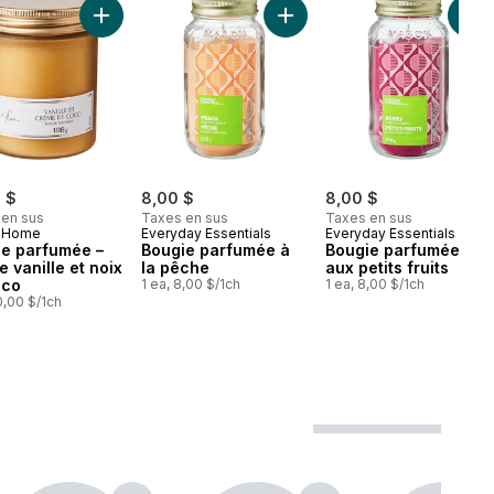
lat au panier
u panier
gie parfumée au citron au panier
Ajouter Bougie parfumée – Crème vanille et noix de c
Ajouter Bougie parfumée à l
Ajo
 $
8,00 $
8,00 $
 en sus
Taxes en sus
Taxes en sus
t Home
Everyday Essentials
Everyday Essentials
ie parfumée –
Bougie parfumée à
Bougie parfumée
 vanille et noix
la pêche
aux petits fruits
oco
1 ea, 8,00 $/1ch
1 ea, 8,00 $/1ch
10,00 $/1ch