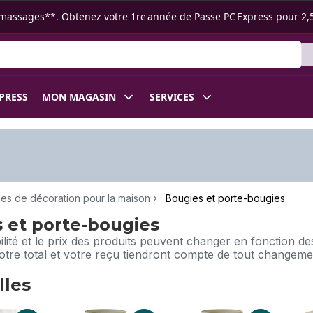
s ramassages**. Obtenez votre 1re année de Passe PC Express pour 2,
XPRESS
MON MAGASIN
SERVICES
cles de décoration pour la maison
Bougies et porte-bougies
 et porte-bougies
bilité et le prix des produits peuvent changer en fonction 
Votre total et votre reçu tiendront compte de tout changem
lles
elles