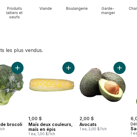
Produits
Viande
Boulangerie
Garde-
Char
laitiers et
manger
oeufs
ts les plus vendus.
 de serre au panier
Ajouter Couronne de brocoli au panier
Ajouter Maïs deux couleurs, maïs 
Ajouter 
1,00 $
2,00 $
6,
de brocoli
Maïs deux couleurs,
Avocats
Dél
Sa
1ch
maïs en épis
1 ea, 2,00 $/1ch
1 e
1 ea, 1,00 $/1ch