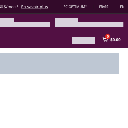
50 $/mois*.
En savoir plus
PC OPTIMUM🅪
FRAIS
EN
0
$0.00