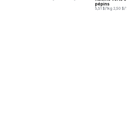
pépins
5,51 $/1kg 2,50 $/1lb