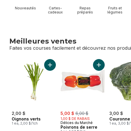
Nouveautés
Cartes-
Repas
Fruits et
cadeaux
préparés
légumes
Meilleures ventes
Faites vos courses facilement et découvrez nos produi
sauter Meilleures ventes
Ajouter Oignons verts au panier
Ajouter Poivrons
sale:
, formerly:
2,00 $
5,00 $
6,00 $
3,00 $
Oignons verts
1,00 $ DE RABAIS
Couronne 
Délices du Marché
1 ea, 2,00 $/1ch
1 ea, 3,00 $/
Poivrons de serre