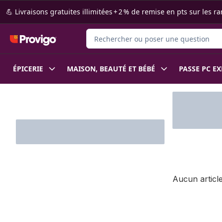
Passer au contenu principal
Passer au pied de page
💪 Livraisons gratuites illimitées + 2 % de remise en pts sur le
Rechercher des produits
ÉPICERIE
MAISON, BEAUTÉ ET BÉBÉ
PASSE PC E
Passer au filtrage du contenu
Aucun article