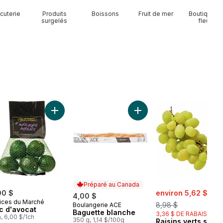
cuterie
Produits
Boissons
Fruit de mer
Boutique d
surgelés
fleurs
en épis au panier
Avocats au panier
Ajouter Sac d'avocat au panier
Ajouter Baguette blanche 
Préparé au Canada
sale:
, fo
00 $
environ 5,62 $
4,00 $
ices du Marché
8,98 $
Boulangerie ACE
Préparé au Canada
c d'avocat
Baguette blanche
3,36 $ DE RABAIS
a, 6,00 $/1ch
350 g, 1,14 $/100g
Raisins verts sans