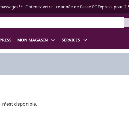
s ramassages**. Obtenez votre 1re année de Passe PC Express pour 2,
XPRESS
MON MAGASIN
SERVICES
 n'est disponible.