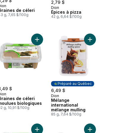
3,29 $
2,79 $
Dion
Dion
Préparé au Québec
Graines de céleri
Épices à pizza
3 g, 7,65 $/100g
42 g, 6,64 $/100g
r
 Assaisonnement à la grecque au panier
Ajouter Graines de céleri moulues biologiques au
Ajouter Mélange inter
Préparé au Québec
3,49 $
6,49 $
Dion
Dion
Préparé au Québec
Graines de céleri
Mélange
moulues biologiques
international
2 g, 10,91 $/100g
mélange mulling
85 g, 7,64 $/100g
 au panier
 Muscade au panier
Ajouter Mélange de 5 épices chinois biologique 
Ajouter Noix de musc