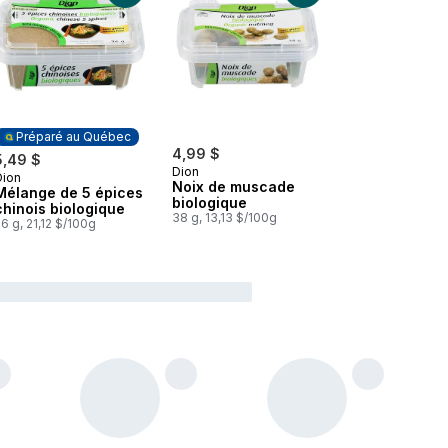
Préparé au Québec
4,99 $
5,49 $
Dion
Dion
Préparé au Québec
Noix de muscade
Mélange de 5 épices
biologique
chinois biologique
38 g, 13,13 $/100g
6 g, 21,12 $/100g