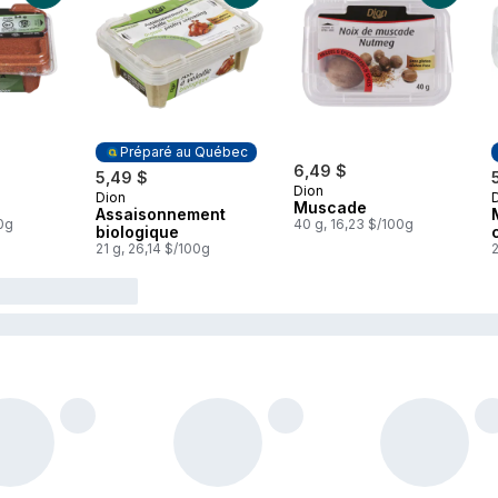
Préparé au Québec
6,49 $
5,49 $
Dion
Dion
Préparé au Québec
Muscade
Assaisonnement
00g
40 g, 16,23 $/100g
biologique
21 g, 26,14 $/100g
2