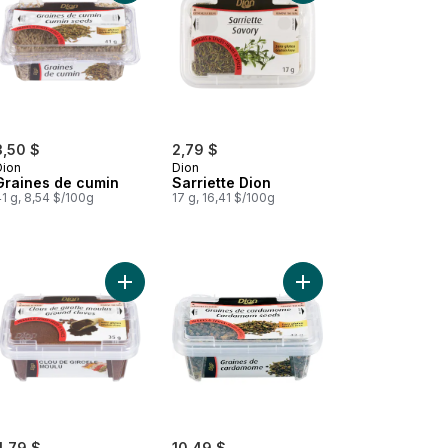
3,50 $
2,79 $
Dion
Dion
Graines de cumin
Sarriette Dion
1 g, 8,54 $/100g
17 g, 16,41 $/100g
 Herbes & épices graines de fenugrec moulues au panier
 au panier
Ajouter Clou de girofle moulu au panier
Ajouter Herbes & épi
4,79 $
10,49 $