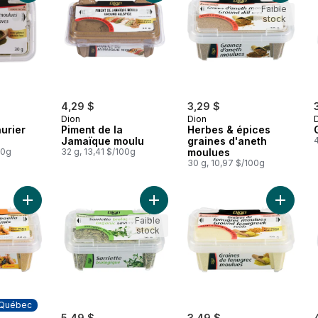
Faible
stock
4,29 $
3,29 $
Dion
Dion
aurier
Piment de la
Herbes & épices
Jamaïque moulu
graines d'aneth
4
00g
32 g, 13,41 $/100g
moulues
30 g, 10,97 $/100g
Ajouter Mélange d’épices à paella au panier
Ajouter
Ajouter Sarriette Biologique
Faible
stock
 Québec
5,49 $
3,49 $