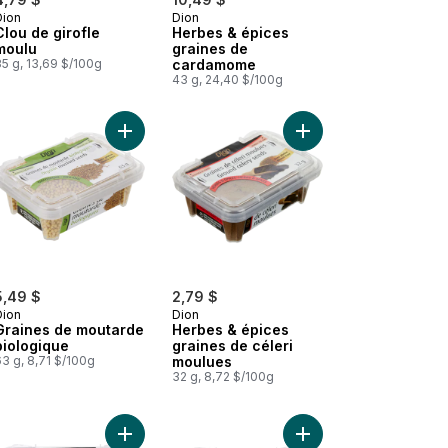
Dion
Dion
Clou de girofle
Herbes & épices
moulu
graines de
5 g, 13,69 $/100g
cardamome
43 g, 24,40 $/100g
panier
Poivre blanc moulu au panier
Ajouter Graines de moutarde biologique au panie
Ajouter Herbes & épic
5,49 $
2,79 $
Dion
Dion
Graines de moutarde
Herbes & épices
biologique
graines de céleri
3 g, 8,71 $/100g
moulues
32 g, 8,72 $/100g
Épices à marinades biologiques au panier
Ajouter Paprika au panier
Ajouter Poivre noir en