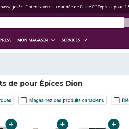
s ramassages**. Obtenez votre 1re année de Passe PC Express pour 2,
XPRESS
MON MAGASIN
SERVICES
ts de pour Épices Dion
rques
Magasinez des produits canadiens
Dié
Ajouter Feuilles de laurier moulues au panier
Ajouter Piment de la Jamaïque mou
Ajouter