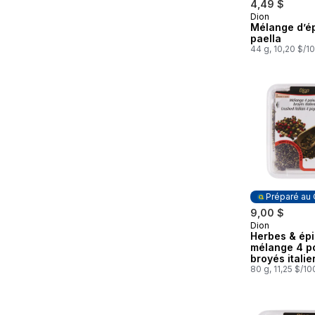
4,49 $
Dion
Préparé au
Mélange d’é
paella
44 g, 10,20 $/1
Préparé au
9,00 $
Dion
Préparé au
Herbes & ép
mélange 4 p
broyés italie
80 g, 11,25 $/1