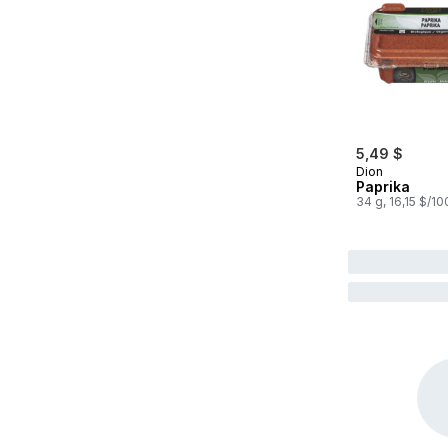
5,49 $
Dion
Paprika
34 g, 16,15 $/1