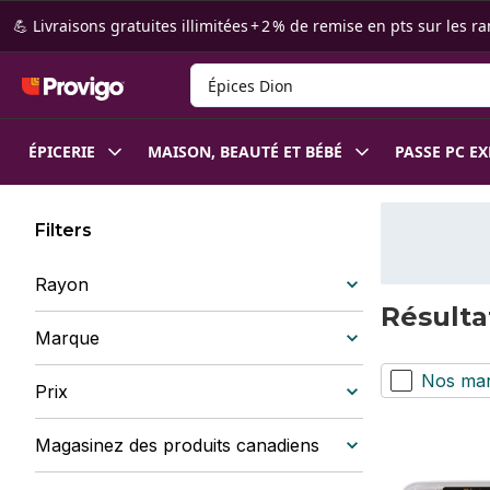
Passer au contenu principal
Passer au pied de page
💪 Livraisons gratuites illimitées + 2 % de remise en pts sur le
Rechercher des produits
ÉPICERIE
MAISON, BEAUTÉ ET BÉBÉ
PASSE PC E
Filters
Rayon
Résulta
Marque
Nos ma
Prix
Magasinez des produits canadiens