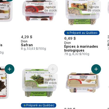
En
En
rupture
rupture
de stock
de stock
Préparé au Québec
4,29 $
6,49 $
Dion
Dion
Préparé au Québec
is
Safran
Épices à marinades
8 g, 53,63 $/100g
3
biologiques
00g
78 g, 8,32 $/100g
Ajouter Grains de poivre noir au panier
Ajouter Fines herbes biologiques a
Ajouter
En
rupture
de stock
Préparé au Québec