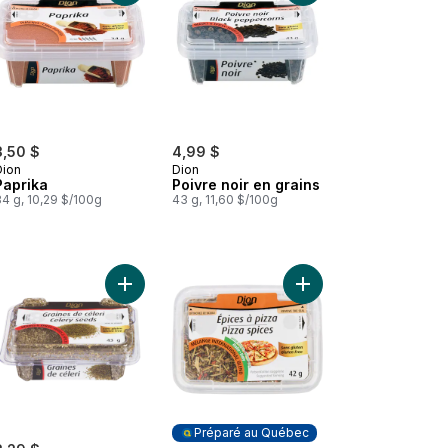
3,50 $
4,99 $
Dion
Dion
Paprika
Poivre noir en grains
4 g, 10,29 $/100g
43 g, 11,60 $/100g
u panier
 Sauge moulue au panier
Ajouter Graines de céleri au panier
Ajouter Épices à pizza
Préparé au Québec