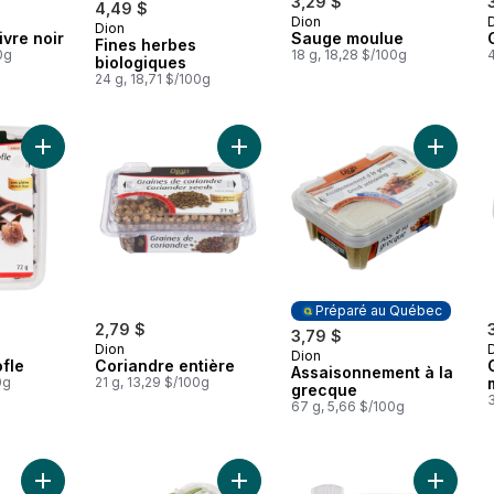
3,29 $
4,49 $
Dion
Dion
Préparé au Québec
ivre noir
Sauge moulue
Fines herbes
0g
18 g, 18,28 $/100g
4
biologiques
24 g, 18,71 $/100g
Ajouter Clous de girofle au panier
Ajouter Coriandre entière au panie
Ajouter
Préparé au Québec
2,79 $
3,79 $
Dion
Dion
Préparé au Québec
ofle
Coriandre entière
Assaisonnement à la
0g
21 g, 13,29 $/100g
grecque
3
67 g, 5,66 $/100g
Ajouter Paprika au panier
Ajouter Assaisonnement biologique
Ajouter