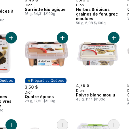
Dion
Dion
 Québec
Sarriette Biologique
Herbes & épices
pices à
16 g, 34,31 $/100g
graines de fenugrec
moulues
3
00g
50 g, 6,98 $/100g
Ajouter Herbes & épices mélange 4 poivres broyés italien au 
Ajouter Quatre épices au panier
Ajouter 
 Québec
Préparé au Québec
4,79 $
3,50 $
Dion
Dion
 Québec
Préparé au Québec
Poivre blanc moulu
ices
Quatre épices
43 g, 11,14 $/100g
oivres
28 g, 12,50 $/100g
6
n
00g
Ajouter Graines d’anis moulues au panier
Ajouter Safran au panier
Ajouter 