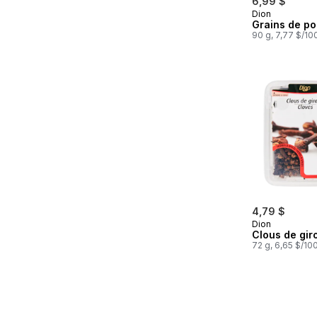
6,99 $
Dion
Grains de po
90 g, 7,77 $/10
4,79 $
Dion
Clous de gir
72 g, 6,65 $/10