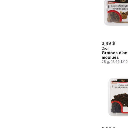
3,49 $
Dion
Graines d’an
moulues
28 g, 12,46 $/1