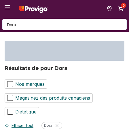
Passer au contenu principal
Passer au pied de page
0
Rechercher des produits
Résultats de pour Dora
Nos marques
Magasinez des produits canadiens
Diététique
Effacer tout
Dora