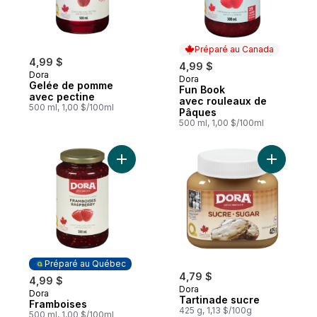
Préparé au Canada
4,99 $
4,99 $
Dora
Dora
Préparé au Canada
Gelée de pomme
Fun Book
avec pectine
avec rouleaux de
500 ml, 1,00 $/100ml
Pâques
500 ml, 1,00 $/100ml
Ajouter Framboises au panier
Ajouter T
Préparé au Québec
4,79 $
4,99 $
Dora
Dora
Préparé au Québec
Tartinade sucre
Framboises
425 g, 1,13 $/100g
500 ml, 1,00 $/100ml