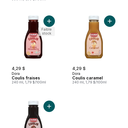
Ajouter Coulis fraises au panier
Ajouter C
Faible
stock
4,29 $
4,29 $
Dora
Dora
Coulis fraises
Coulis caramel
240 ml, 1,79 $/100ml
240 ml, 1,79 $/100ml
Ajouter Coulis chocolat au panier