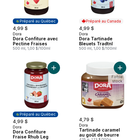
Préparé au Québec
Préparé au Canada
4,99 $
4,99 $
Dora
Dora
Préparé au Québec
Préparé au Canada
Dora Confiture avec
Dora Tartinade
Pectine Fraises
Bleuets Tradtnl
500 ml, 1,00 $/100ml
500 ml, 1,00 $/100ml
Ajouter Dora Confiture Fraise Rhub Leg a
Ajouter T
Faible
stock
Préparé au Québec
4,79 $
4,99 $
Dora
Dora
Préparé au Québec
Tartinade caramel
Dora Confiture
au goût de beurre
Fraise Rhub Leg
425 g, 1,13 $/100g