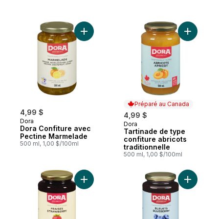
Ajouter Dora Confiture avec Pectine Mar
Ajouter Ta
Préparé au Canada
4,99 $
4,99 $
Dora
Dora
Préparé au Canada
Dora Confiture avec
Tartinade de type
Pectine Marmelade
confiture abricots
500 ml, 1,00 $/100ml
traditionnelle
500 ml, 1,00 $/100ml
Ajouter Dora Confiture avec Pectine Frais
Ajouter D