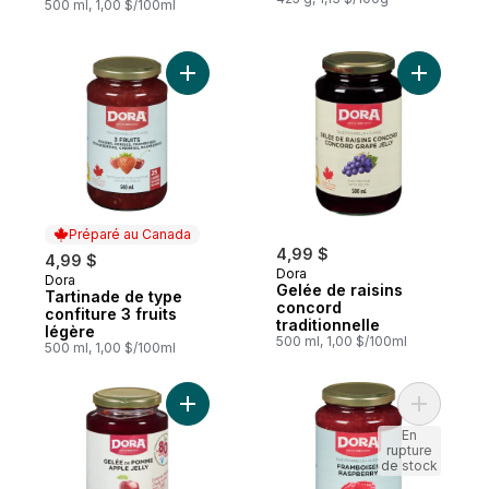
500 ml, 1,00 $/100ml
Ajouter Tartinade de type confiture 3 frui
Ajouter Ge
Préparé au Canada
4,99 $
4,99 $
Dora
Dora
Préparé au Canada
Gelée de raisins
Tartinade de type
concord
confiture 3 fruits
traditionnelle
légère
500 ml, 1,00 $/100ml
500 ml, 1,00 $/100ml
Ajouter Gelée de pomme avec pectine au
Ajouter F
En
rupture
de stock