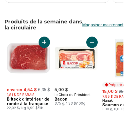
Produits de la semaine dans
Magasiner maintenant
la circulaire
sauter Produits de la semaine dans la circulaire
Ajouter Bifteck d’intérieur de ronde à la fra
Ajouter Bacon au p
Préparé au
sale:
, formerly:
environ 4,54 $
6,35 $
5,00 $
sale:
, for
18,00 $
25,9
1,81 $ DE RABAIS
le Choix du Président
7,99 $ DE RABA
Bifteck d’intérieur de
Bacon
Nanuk
Préparé au
ronde à la française
375 g, 1,33 $/100g
Saumon cas
22,02 $/1kg 9,99 $/1lb
300 g, 6,00 $/