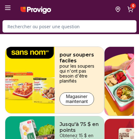
Passer au contenu principal
Passer au pied de page
0
Rechercher des produits
sauter
pour soupers
faciles
pour les soupers
qui n'ont pas
besoin d'être
planifiés
Magasiner
maintenant
Jusqu'à 75 $ en
points
Obtenez 15 $ en