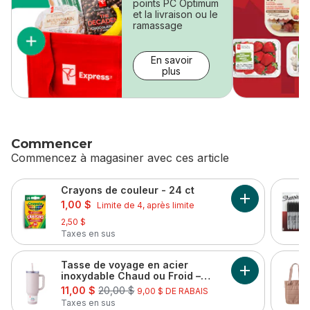
points PC Optimum
et la livraison ou le
ramassage
En savoir
plus
Commencer
Commencez à magasiner avec ces article
sauter Commencer
Crayons de couleur - 24 ct
sale:
, formerly:
Ajouter Crayon
1,00 $
Limite de 4, après limite
2,50 $
Taxes en sus
Tasse de voyage en acier
Ajouter Tasse
inoxydable Chaud ou Froid –
sale:
, formerly:
mauve
11,00 $
20,00 $
9,00 $ DE RABAIS
Taxes en sus