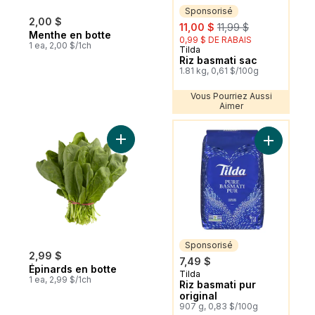
Sponsorisé
2,00 $
sale:
, formerly:
11,00 $
11,99 $
Menthe en botte
0,99 $ DE RABAIS
1 ea, 2,00 $/1ch
Tilda
Sponsorisé
Riz basmati sac
1.81 kg, 0,61 $/100g
Vous Pourriez Aussi
Aimer
Vous Pourriez Aussi Aimer
Ajouter Épinards en botte au panier
Ajouter Ri
Sponsorisé
2,99 $
7,49 $
Épinards en botte
Tilda
Sponsorisé
1 ea, 2,99 $/1ch
Riz basmati pur
original
907 g, 0,83 $/100g