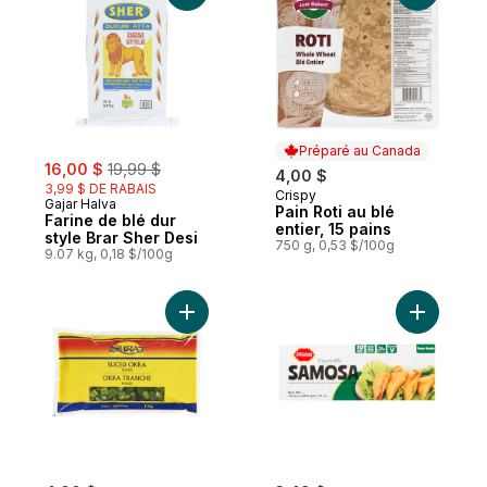
Préparé au Canada
sale:
, formerly:
16,00 $
19,99 $
4,00 $
3,99 $ DE RABAIS
Crispy
Préparé au Canada
Gajar Halva
Pain Roti au blé
Farine de blé dur
entier, 15 pains
style Brar Sher Desi
750 g, 0,53 $/100g
9.07 kg, 0,18 $/100g
Ajouter Okra tranché, bhindi au panier
Ajouter C