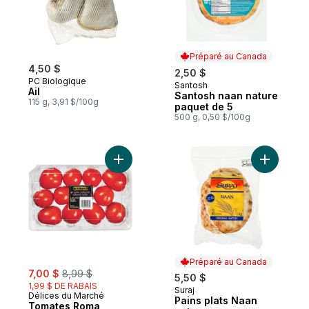
Préparé au Canada
4,50 $
2,50 $
PC Biologique
Santosh
Préparé au Canada
Ail
Santosh naan nature
115 g, 3,91 $/100g
paquet de 5
500 g, 0,50 $/100g
Ajouter Tomates Roma au panier
Ajouter P
Préparé au Canada
sale:
, formerly:
7,00 $
8,99 $
5,50 $
1,99 $ DE RABAIS
Suraj
Préparé au Canada
Délices du Marché
Pains plats Naan
Tomates Roma