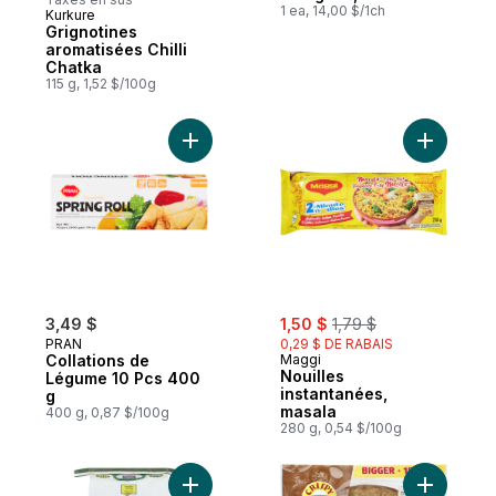
1 ea, 14,00 $/1ch
Kurkure
Préparé au Canada
Grignotines
aromatisées Chilli
Chatka
115 g, 1,52 $/100g
Ajouter Collations de Légume 10 Pcs 400 
Ajouter N
sale:
, formerly:
3,49 $
1,50 $
1,79 $
PRAN
0,29 $ DE RABAIS
Collations de
Maggi
Nouilles
Légume 10 Pcs 400
instantanées,
g
masala
400 g, 0,87 $/100g
280 g, 0,54 $/100g
Ajouter Farine de blé dur style Brar Sher 
Ajouter Pa