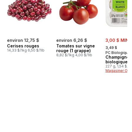
sale:
environ 12,75 $
environ 6,26 $
3,00 $ MIN 
, formerly:
Cerises rouges
Tomates sur vigne
3,49 $
14,33 $/1kg 6,50 $/1lb
rouge (1 grappe)
PC Biologique
8,82 $/1kg 4,00 $/1lb
Champignon
biologiques
227 g, 1,54 $/1
Magasiner Off