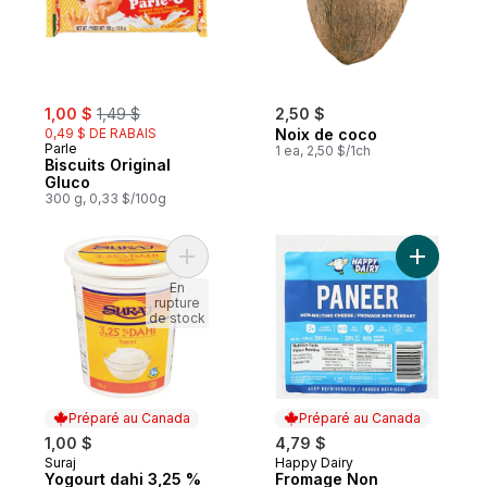
sale:
, formerly:
1,00 $
1,49 $
2,50 $
0,49 $ DE RABAIS
Noix de coco
Parle
1 ea, 2,50 $/1ch
Biscuits Original
Gluco
300 g, 0,33 $/100g
Ajouter Yogourt dahi 3,25 % M.G. au panie
Ajouter F
En
rupture
de stock
Préparé au Canada
Préparé au Canada
1,00 $
4,79 $
Suraj
Happy Dairy
Préparé au Canada
Préparé au Canada
Yogourt dahi 3,25 %
Fromage Non