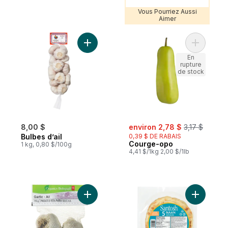
Vous Pourriez Aussi
Aimer
Ajouter Bulbes d’ail au panier
Ajouter C
En
rupture
de stock
sale:
, formerly:
8,00 $
environ 2,78 $
3,17 $
Bulbes d’ail
0,39 $ DE RABAIS
Courge-opo
1 kg, 0,80 $/100g
4,41 $/1kg 2,00 $/1lb
Ajouter Ail au panier
Ajouter S