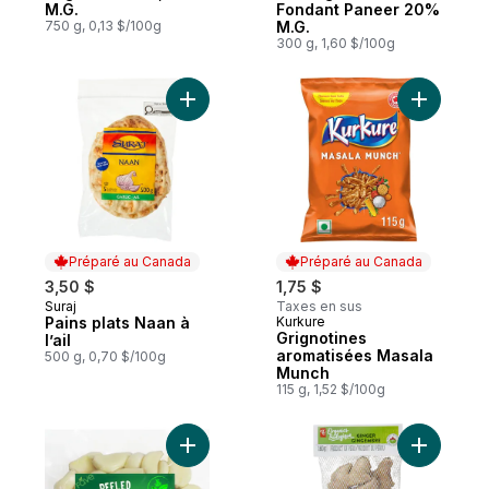
M.G.
Fondant Paneer 20%
750 g, 0,13 $/100g
M.G.
300 g, 1,60 $/100g
Ajouter Pains plats Naan à l’ail au panier
Ajouter G
Préparé au Canada
Préparé au Canada
3,50 $
1,75 $
Suraj
Taxes en sus
Préparé au Canada
Pains plats Naan à
Kurkure
Préparé au Canada
Grignotines
l’ail
aromatisées Masala
500 g, 0,70 $/100g
Munch
115 g, 1,52 $/100g
Ajouter Ail pelé au panier
Ajouter G