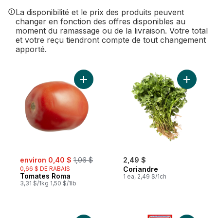
La disponibilité et le prix des produits peuvent
changer en fonction des offres disponibles au
moment du ramassage ou de la livraison. Votre total
et votre reçu tiendront compte de tout changement
apporté.
Ajouter Tomates Roma au panier
Ajouter C
sale:
, formerly:
environ 0,40 $
1,06 $
2,49 $
0,66 $ DE RABAIS
Coriandre
Tomates Roma
1 ea, 2,49 $/1ch
3,31 $/1kg 1,50 $/1lb