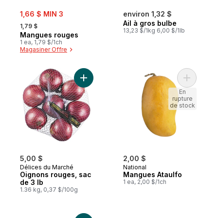
sale:
1,66 $ MIN 3
environ 1,32 $
, formerly:
Ail à gros bulbe
1,79 $
13,23 $/1kg 6,00 $/1lb
Mangues rouges
1 ea, 1,79 $/1ch
Magasiner Offre
Ajouter Oignons rouges, sac de 3 lb au pa
Ajouter M
En
rupture
de stock
5,00 $
2,00 $
Délices du Marché
National
Oignons rouges, sac
Mangues Ataulfo
de 3 lb
1 ea, 2,00 $/1ch
1.36 kg, 0,37 $/100g