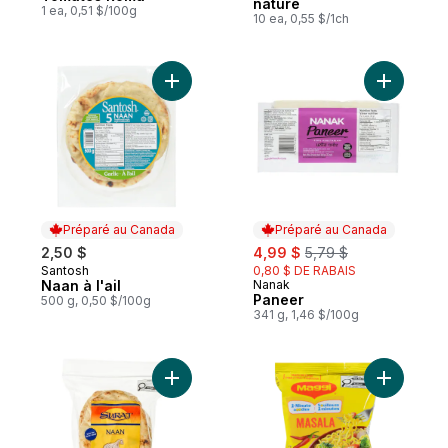
nature
1 ea, 0,51 $/100g
10 ea, 0,55 $/1ch
Ajouter Naan à l'ail au panier
Ajouter P
Préparé au Canada
Préparé au Canada
sale:
, formerly:
2,50 $
4,99 $
5,79 $
Santosh
0,80 $ DE RABAIS
Préparé au Canada
Naan à l'ail
Nanak
Préparé au Canada
Paneer
500 g, 0,50 $/100g
341 g, 1,46 $/100g
Ajouter Pains plats Naan à l’ail au panier
Ajouter N