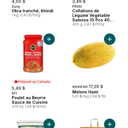
4,00 $
3,49 $
Suraj
PRAN
Okra tranché, bhindi
Collations de
1 kg, 0,40 $/100g
Légume Vegetable
Samosa 10 Pcs 400
g
400 g, 0,87 $/100g
Ajouter Poulet au Beurre Sauce de Cuisin
Ajouter M
Préparé au Canada
environ 17,26 $
5,49 $
Melons Hami
KFI
Préparé au Canada
5,91 $/1kg 2,68 $/1lb
Poulet au Beurre
Sauce de Cuisine
375 ml, 1,46 $/100ml
Ajouter Yogourt nature de type dahi au pa
Ajouter Ri