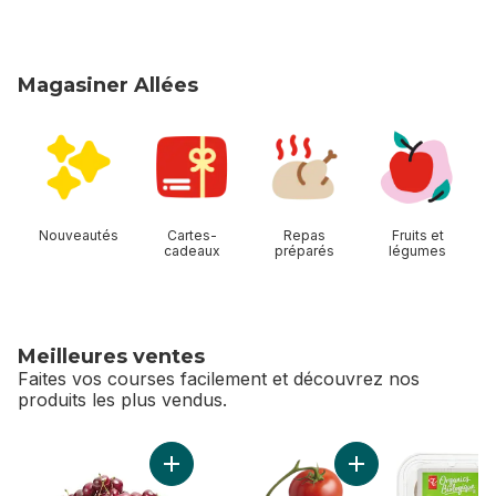
Magasiner Allées
sauter Magasiner Allées
Nouveautés
Cartes-
Repas
Fruits et
cadeaux
préparés
légumes
Meilleures ventes
Faites vos courses facilement et découvrez nos
produits les plus vendus.
sauter Meilleures ventes
Ajouter Cerises rouges au panier
Ajouter Tomates su