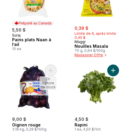
Préparé au Canada
sale:
, formerly:
0,39 $
5,50 $
Limite de 6, après limite
Suraj
Préparé au Canada
0,45 $
Pains plats Naan à
Maggi
l’ail
Nouilles Masala
10 ea
70 g, 0,64 $/100g
Magasiner Offre
Ajouter Oignon rouge au panier
Ajouter Ra
En
rupture
de stock
9,00 $
4,50 $
Oignon rouge
Rapini
3.18 kg, 0,28 $/100g
1 ea, 4,50 $/1ch