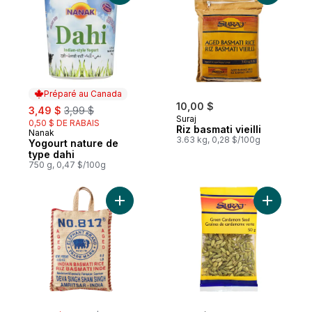
Préparé au Canada
sale:
, formerly:
10,00 $
3,49 $
3,99 $
Suraj
0,50 $ DE RABAIS
Riz basmati vieilli
Nanak
Préparé au Canada
3.63 kg, 0,28 $/100g
Yogourt nature de
type dahi
750 g, 0,47 $/100g
Ajouter Riz basmati indien au panier
Ajouter G
sale:
, formerly: