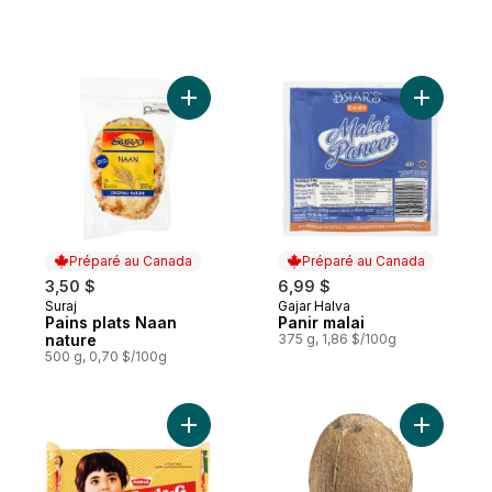
Ajouter Pains plats Naan nature au panier
Ajouter Pa
Préparé au Canada
Préparé au Canada
3,50 $
6,99 $
Suraj
Gajar Halva
Préparé au Canada
Préparé au Canada
Pains plats Naan
Panir malai
nature
375 g, 1,86 $/100g
500 g, 0,70 $/100g
Ajouter Biscuits Original Gluco au panier
Ajouter N