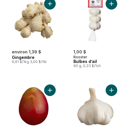
Ajouter Gingembre au panier
Ajouter Bu
environ 1,39 $
1,00 $
Gingembre
Rooster
Bulbes d’ail
6,61 $/1kg 3,00 $/1lb
90 g, 0,33 $/1ch
Ajouter Mangues rouges au panier
Ajouter Ai