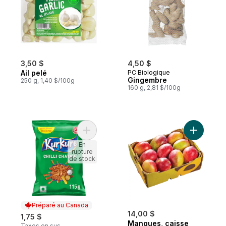
3,50 $
4,50 $
Ail pelé
PC Biologique
Gingembre
250 g, 1,40 $/100g
160 g, 2,81 $/100g
Ajouter Grignotines aromatisées Chilli Cha
Ajouter M
En
rupture
de stock
Préparé au Canada
14,00 $
1,75 $
Mangues, caisse
Taxes en sus