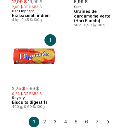
17,99 $
19,99 $
5,99 $
2,00 $ DE RABAIS
Suraj
817 Elephant
Graines de
Riz basmati indien
cardamome verte
4 kg, 0,45 $/100g
(Hari Elaichi)
50 g, 11,98 $/100g
Ajouter Biscuits digestifs au panier
sale:
, formerly:
2,75 $
2,99 $
0,24 $ DE RABAIS
Royalty
Biscuits digestifs
400 g, 0,69 $/100g
1
2
3
4
5
6
7