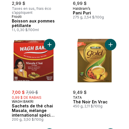
2,99 $
6,99 $
Taxes en sus, frais éco
Haldiram’s
s’appliquent
Pani Puri
Frooti
275 g, 2,54 $/100g
Boisson aux pommes
pétillante
1 l, 0,30 $/100ml
Ajouter Sachets de thé chai Masala, mélan
sale:
, formerly:
7,00 $
7,99 $
9,49 $
0,99 $ DE RABAIS
TATA
WAGH BAKRI
Thé Noir En Vrac
Sachets de thé chai
450 g, 2,11 $/100g
Masala, mélange
international spécial,
100 sachets
200 g, 3,50 $/100g