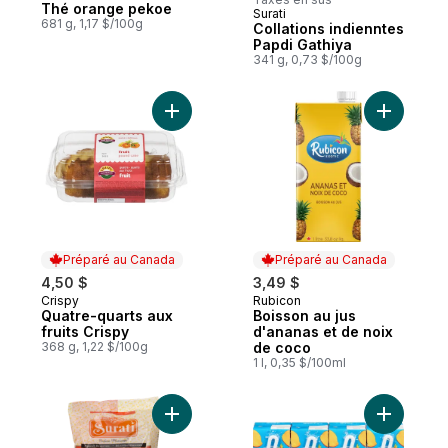
Thé orange pekoe
Surati
Préparé au Canada
681 g, 1,17 $/100g
Collations indienntes
Papdi Gathiya
341 g, 0,73 $/100g
Ajouter Quatre-quarts aux fruits Crispy au
Ajouter B
Préparé au Canada
Préparé au Canada
4,50 $
3,49 $
Crispy
Rubicon
Préparé au Canada
Préparé au Canada
Quatre-quarts aux
Boisson au jus
fruits Crispy
d'ananas et de noix
368 g, 1,22 $/100g
de coco
1 l, 0,35 $/100ml
Ajouter Collations indiennes Thikha Gathi
Ajouter B