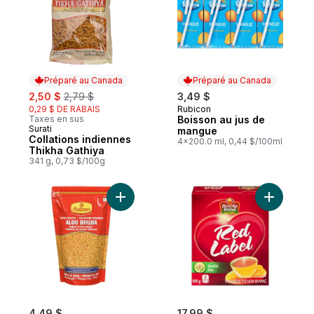
Préparé au Canada
Préparé au Canada
sale:
, formerly:
2,50 $
2,79 $
3,49 $
0,29 $ DE RABAIS
Rubicon
Préparé au Canada
Taxes en sus
Boisson au jus de
Surati
Préparé au Canada
mangue
Collations indiennes
4x200.0 ml, 0,44 $/100ml
Thikha Gathiya
341 g, 0,73 $/100g
Ajouter Aloo Bhujia au panier
Ajouter R
4,49 $
17,99 $