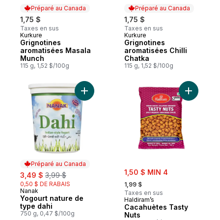
Préparé au Canada
Préparé au Canada
1,75 $
1,75 $
Taxes en sus
Taxes en sus
Kurkure
Kurkure
Préparé au Canada
Préparé au Canada
Grignotines
Grignotines
aromatisées Masala
aromatisées Chilli
Munch
Chatka
115 g, 1,52 $/100g
115 g, 1,52 $/100g
Ajouter Yogourt nature de type dahi au pa
Ajouter C
Préparé au Canada
sale:
sale:
, formerly:
1,50 $ MIN 4
3,49 $
3,99 $
, formerly:
0,50 $ DE RABAIS
1,99 $
Nanak
Préparé au Canada
Taxes en sus
Yogourt nature de
Haldiram’s
type dahi
Cacahuètes Tasty
750 g, 0,47 $/100g
Nuts