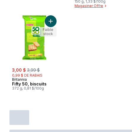
150 g, 1,33 $/100g
Magasiner Offre
Ajouter Fifty 50, biscuits au panier
Faible
stock
sale:
, formerly:
3,00 $
3,99 $
0,99 $ DE RABAIS
Britannia
Fifty 50, biscuits
372 g, 0,81 $/100g