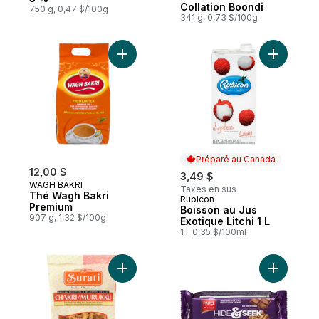
Collation Boondi
750 g, 0,47 $/100g
341 g, 0,73 $/100g
Ajouter Thé Wagh Bakri Premium au panie
Ajouter Bo
Préparé au Canada
12,00 $
3,49 $
WAGH BAKRI
Taxes en sus
Thé Wagh Bakri
Rubicon
Préparé au Canada
Premium
Boisson au Jus
907 g, 1,32 $/100g
Exotique Litchi 1 L
1 l, 0,35 $/100ml
Ajouter Chakri au panier
Ajouter B