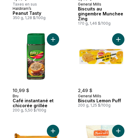
Taxes en sus
General Mills
Haldiram’s
Biscuits au
Peanut Tasty
gingembre Munchee
350 g, 1,28 $/100g
Zing
170 g, 1,46 $/100g
Ajouter Café instantané et chicorée grillé
Ajouter B
10,99 $
2,49 $
Bru
General Mills
Café instantané et
Biscuits Lemon Puff
chicorée grillée
200 g, 1,25 $/100g
200 g, 5,50 $/100g
Ajouter Biscuits Punjabi au panier
Ajouter B