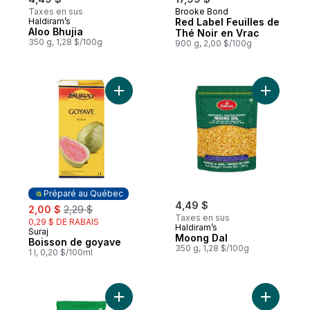
Taxes en sus
Brooke Bond
Haldiram’s
Red Label Feuilles de
Aloo Bhujia
Thé Noir en Vrac
350 g, 1,28 $/100g
900 g, 2,00 $/100g
Ajouter Boisson de goyave au panier
Ajouter M
Préparé au Québec
sale:
, formerly:
4,49 $
2,00 $
2,29 $
Taxes en sus
0,29 $ DE RABAIS
Haldiram’s
Suraj
Préparé au Québec
Moong Dal
Boisson de goyave
350 g, 1,28 $/100g
1 l, 0,20 $/100ml
Ajouter Pachratan Mixture au panier
Ajouter S