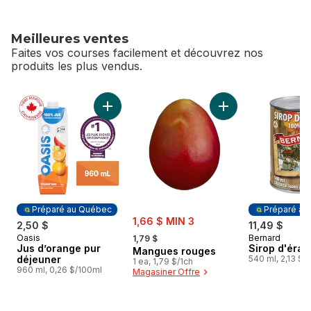
Meilleures ventes
Faites vos courses facilement et découvrez nos
produits les plus vendus.
sauter Meilleures ventes
Ajouter Jus d’orange pur déjeuner au panier
Ajouter Mangues r
Préparé au Québec
Préparé au
sale:
1,66 $ MIN 3
2,50 $
11,49 $
, formerly:
Oasis
Bernard
Préparé au Québec
1,79 $
Préparé au
Jus d’orange pur
Sirop d'érab
Mangues rouges
déjeuner
540 ml, 2,13 $/
1 ea, 1,79 $/1ch
960 ml, 0,26 $/100ml
Magasiner Offre