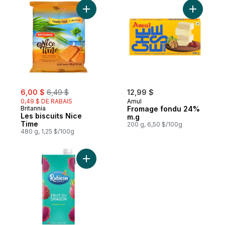
Ajouter Les biscuits Nice Time au panier
Ajouter F
sale:
, formerly:
6,00 $
6,49 $
12,99 $
0,49 $ DE RABAIS
Amul
Britannia
Fromage fondu 24%
Les biscuits Nice
m.g
Time
200 g, 6,50 $/100g
480 g, 1,25 $/100g
Ajouter Boisson au jus de fruit du dragon 