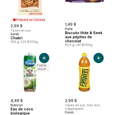
Préparé au Canada
1,49 $
2,99 $
Parle
Taxes en sus
Biscuits Hide & Seek
Surati
Préparé au Canada
aux pépites de
Chakri
chocolat
250 g, 1,20 $/100g
82.5 g, 1,81 $/100g
Ajouter Eau de coco biologique au panier
Ajouter J
Faible
stock
4,49 $
2,99 $
Rubicon
Taxes en sus, frais éco
Eau de coco
s’appliquent
Frooti
biologique