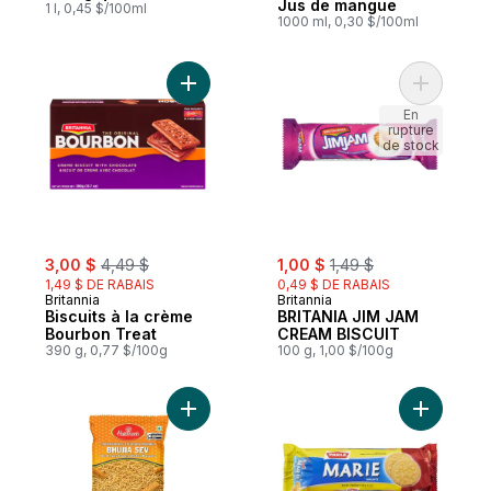
Jus de mangue
1 l, 0,45 $/100ml
1000 ml, 0,30 $/100ml
Ajouter Biscuits à la crème Bourbon Treat
Ajouter B
En
rupture
de stock
sale:
, formerly:
sale:
, formerly:
3,00 $
4,49 $
1,00 $
1,49 $
1,49 $ DE RABAIS
0,49 $ DE RABAIS
Britannia
Britannia
Biscuits à la crème
BRITANIA JIM JAM
Bourbon Treat
CREAM BISCUIT
390 g, 0,77 $/100g
100 g, 1,00 $/100g
Ajouter Bhujia Sev au panier
Ajouter Bi