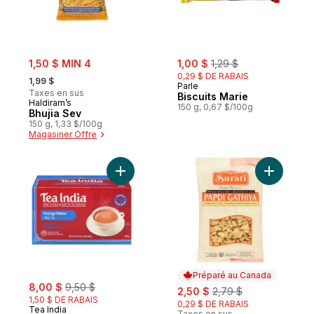
sale:
sale:
, formerly:
1,50 $ MIN 4
1,00 $
1,29 $
, formerly:
0,29 $ DE RABAIS
1,99 $
Parle
Taxes en sus
Biscuits Marie
Haldiram’s
150 g, 0,67 $/100g
Bhujia Sev
150 g, 1,33 $/100g
Magasiner Offre
Ajouter Thé orange pekoe au panier
Ajouter C
Préparé au Canada
sale:
, formerly:
8,00 $
9,50 $
sale:
, formerly:
2,50 $
2,79 $
1,50 $ DE RABAIS
0,29 $ DE RABAIS
Tea India
Taxes en sus