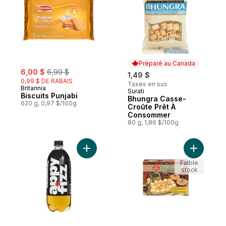
Préparé au Canada
sale:
, formerly:
6,00 $
6,99 $
1,49 $
0,99 $ DE RABAIS
Taxes en sus
Britannia
Surati
Préparé au Canada
Biscuits Punjabi
Bhungra Casse-
620 g, 0,97 $/100g
Croûte Prêt À
Consommer
80 g, 1,86 $/100g
Ajouter Boisson aux pommes pétillante au
Ajouter Pa
Faible
stock