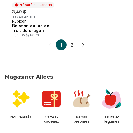
Préparé au Canada
3,49 $
Taxes en sus
Rubicon
Préparé au Canada
Boisson au jus de
fruit du dragon
1 l, 0,35 $/100ml
1
2
Magasiner Allées
sauter Magasiner Allées
Nouveautés
Cartes-
Repas
Fruits et
cadeaux
préparés
légumes