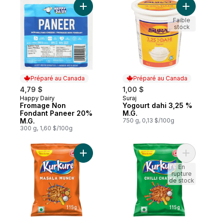
Ajouter Fromage Non Fondant Paneer 20%
Ajouter Y
Faible
stock
Préparé au Canada
Préparé au Canada
4,79 $
1,00 $
Happy Dairy
Suraj
Préparé au Canada
Préparé au Canada
Fromage Non
Yogourt dahi 3,25 %
Fondant Paneer 20%
M.G.
M.G.
750 g, 0,13 $/100g
300 g, 1,60 $/100g
Ajouter Grignotines aromatisées Masala M
Ajouter Gr
En
rupture
de stock