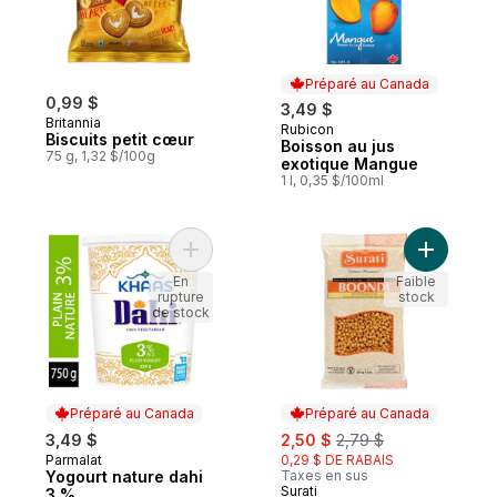
Préparé au Canada
0,99 $
3,49 $
Britannia
Rubicon
Préparé au Canada
Biscuits petit cœur
Boisson au jus
75 g, 1,32 $/100g
exotique Mangue
1 l, 0,35 $/100ml
Ajouter Yogourt nature dahi 3 % au panier
Ajouter C
En
Faible
rupture
stock
de stock
Préparé au Canada
Préparé au Canada
sale:
, formerly:
3,49 $
2,50 $
2,79 $
Parmalat
0,29 $ DE RABAIS
Préparé au Canada
Yogourt nature dahi
Taxes en sus
Surati
Préparé au Canada
3 %