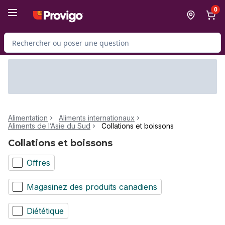
Passer au contenu principal
Passer au pied de page
0
Rechercher des produits
Alimentation
Aliments internationaux
Aliments de l’Asie du Sud
Collations et boissons
Collations et boissons
Offres
Magasinez des produits canadiens
Diététique