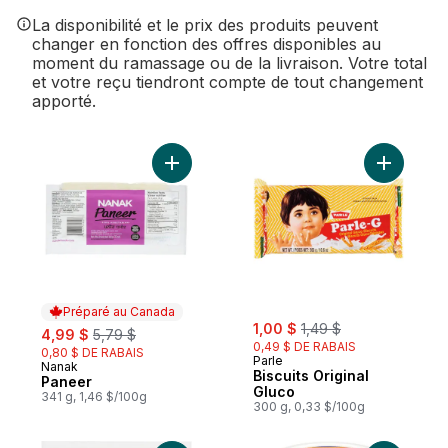
La disponibilité et le prix des produits peuvent
changer en fonction des offres disponibles au
moment du ramassage ou de la livraison. Votre total
et votre reçu tiendront compte de tout changement
apporté.
Ajouter Paneer au panier
Ajouter Bi
Préparé au Canada
sale:
, formerly:
sale:
, formerly:
1,00 $
1,49 $
4,99 $
5,79 $
0,49 $ DE RABAIS
0,80 $ DE RABAIS
Parle
Nanak
Préparé au Canada
Biscuits Original
Paneer
Gluco
341 g, 1,46 $/100g
300 g, 0,33 $/100g