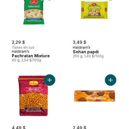
2,29 $
3,49 $
Taxes en sus
Haldiram’s
Haldiram’s
Sohan papdi
Pachratan Mixture
250 g, 1,40 $/100g
90 g, 2,54 $/100g
Ajouter Peanut Tasty au panier
Ajouter B
4,49 $
2,49 $