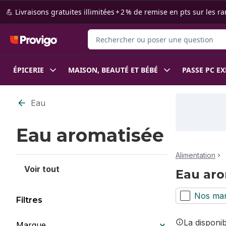
Passer au contenu principal
Passer au pied de page
💪 Livraisons gratuites illimitées + 2 % de remise en pts sur le
Rechercher des produits
ÉPICERIE
MAISON, BEAUTÉ ET BÉBÉ
PASSE PC E
Passer au filtrage du contenu
Eau
Eau aromatisée
Alimentation
Voir tout
Eau aro
Nos ma
Filtres
La disponi
Marque