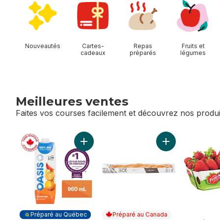
Nouveautés
Cartes-
Repas
Fruits et
cadeaux
préparés
légumes
Meilleures ventes
Faites vos courses facilement et découvrez nos produi
sauter Meilleures ventes
Ajouter Jus d’orange pur déjeuner au pan
Ajouter Baguette
Préparé au Québec
Préparé au Canada