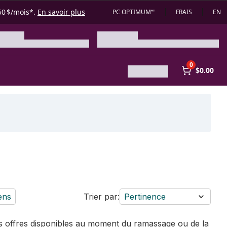
50 $/mois*.
En savoir plus
PC OPTIMUM🅪
FRAIS
EN
0
$0.00
ens
Trier par:
Pertinence
des offres disponibles au moment du ramassage ou de la