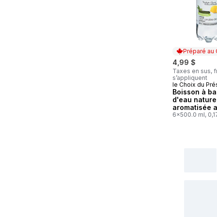
Préparé au
4,99 $
Taxes en sus, f
s’appliquent
le Choix du Pré
Préparé au
Boisson à b
d'eau nature
aromatisée 
fruits, ondée
6x500.0 ml, 0,1
citron