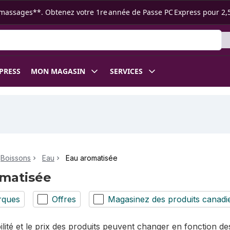
s ramassages**. Obtenez votre 1re année de Passe PC Express pour 2,
XPRESS
MON MAGASIN
SERVICES
Boissons
Eau
Eau aromatisée
matisée
rques
Offres
Magasinez des produits canadi
bilité et le prix des produits peuvent changer en fonction 