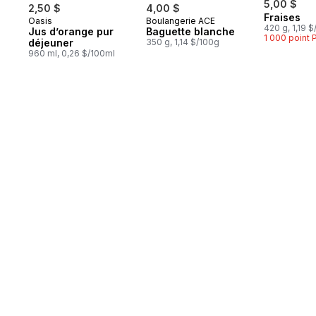
5,00 $
2,50 $
4,00 $
Fraises
Oasis
Boulangerie ACE
Préparé au Québec
Préparé au Canada
420 g, 1,19 
Jus d’orange pur
Baguette blanche
1 000 point
déjeuner
350 g, 1,14 $/100g
960 ml, 0,26 $/100ml