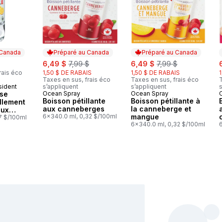
 Canada
Préparé au Canada
Préparé au Canada
sale:
, formerly:
sale:
, formerly:
s
6,49 $
7,99 $
6,49 $
7,99 $
rais éco
1,50 $ DE RABAIS
1,50 $ DE RABAIS
Taxes en sus, frais éco
Taxes en sus, frais éco
T
sident
s’appliquent
s’appliquent
s
 Canada
ase
Ocean Spray
Ocean Spray
Préparé au Canada
Préparé au Canada
Boisson pétillante
Boisson pétillante à
llement
aux canneberges
la canneberge et
aux
6x340.0 ml, 0,32 $/100ml
mangue
 de
7 $/100ml
6x340.0 ml, 0,32 $/100ml