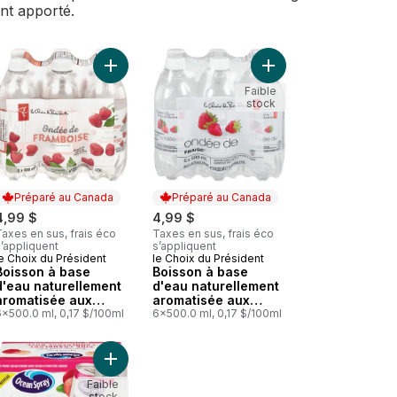
ent apporté.
u au panier
 Boisson à base d'eau naturellement aromatisée aux fruits, ondée d
Ajouter Boisson à base d'eau naturellement arom
Ajouter Boisson à bas
Faible
stock
Préparé au Canada
Préparé au Canada
4,99 $
4,99 $
axes en sus, frais éco
Taxes en sus, frais éco
’appliquent
s’appliquent
e Choix du Président
le Choix du Président
Préparé au Canada
Préparé au Canada
Boisson à base
Boisson à base
d'eau naturellement
d'eau naturellement
aromatisée aux
aromatisée aux
fruits, ondée de
6x500.0 ml, 0,17 $/100ml
fruits, ondée de
6x500.0 ml, 0,17 $/100ml
framboise
fraise
neberges au panier
Boisson pétillante à la canneberge et mangue au panier
Ajouter Boisson pétillante aux canneberges can
Ajouter Boisson à base d'eau naturellement aromatisée aux fruits, ondée de citron au panier
Faible
stock