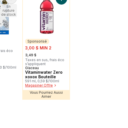
Ajouter Tonic au panier
Ajouter Vitaminwater Zero xoxox Bo
En
rupture
de stock
Sponsorisé
sale:
3,00 $ MIN 2
rais éco
, formerly:
3,49 $
Taxes en sus, frais éco
s’appliquent
70 $/100ml
Glaceau
Sponsorisé
Vitaminwater Zero
xoxox Bouteille
591 ml, 0,59 $/100ml
Magasiner Offre
Vous Pourriez Aussi
Aimer