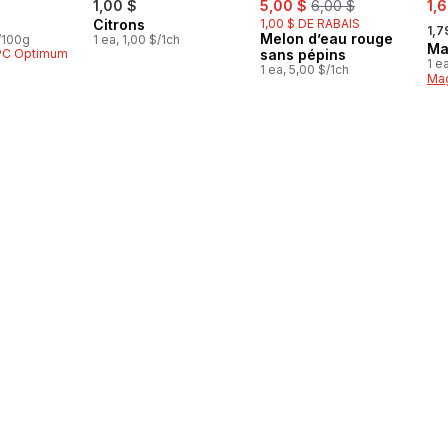
1,00 $
5,00 $
6,00 $
1,
, fo
Citrons
1,00 $ DE RABAIS
1,7
Melon d’eau rouge
$/100g
1 ea, 1,00 $/1ch
Ma
 PC Optimum
sans pépins
1 e
1 ea, 5,00 $/1ch
Mag