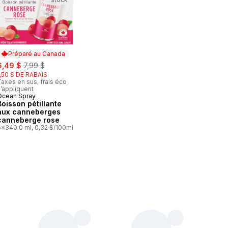
Préparé au Canada
ale:
, formerly:
6,49 $
7,99 $
1,50 $ DE RABAIS
axes en sus, frais éco
’appliquent
Ocean Spray
Préparé au Canada
Boisson pétillante
aux canneberges
canneberge rose
6x340.0 ml, 0,32 $/100ml