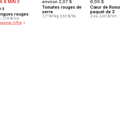
66 $ MIN 3
environ 2,07 $
6,00 $
rmerly:
Tomates rouges de
Cœur de Romaine,
9 $
serre
paquet de 3
ngues rouges
7,71 $/1kg 3,50 $/1lb
3 ea, 2,00 $/1ch
a, 1,79 $/1ch
asiner Offre