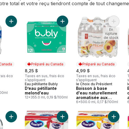
Votre total et votre reçu tiendront compte de tout changem
Ajouter Eau au panier
Ajouter D’eau pétillante melond'ea
Ajouter
En
rupture
de stock
 Canada
Préparé au Canada
Préparé au Canada
8,25 $
4,99 $
rais éco
Taxes en sus, frais éco
Taxes en sus, frais éco
T
s’appliquent
s’appliquent
s
Eau pétillante Bubly
le Choix du Président
l
 Canada
Préparé au Canada
Préparé au Canada
D’eau pétillante
Boisson à base
100ml
melond'eau
d'eau naturellement
12x355.0 ml, 0,19 $/100ml
aromatisée aux
fruits, ondée de
6x500.0 ml, 0,17 $/100ml
pêche
Ajouter Boisson pétillante aux can
Ajouter 