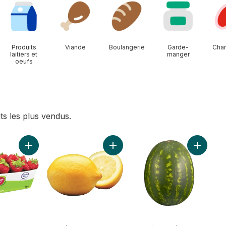
Produits
Viande
Boulangerie
Garde-
Char
laitiers et
manger
oeufs
ts les plus vendus.
ier
 blanche au panier
Ajouter Fraises au panier
Ajouter Citrons au panier
Ajouter 
sale:
, formerly:
sal