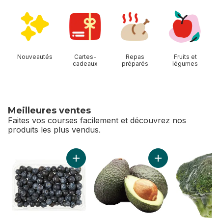
sauter Magasiner Allées
Nouveautés
Cartes-
Repas
Fruits et
cadeaux
préparés
légumes
Meilleures ventes
Faites vos courses facilement et découvrez nos
produits les plus vendus.
sauter Meilleures ventes
Ajouter Bleuets au panier
Ajouter Avocats au