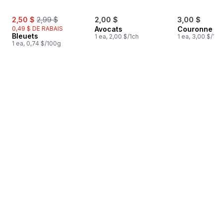
sale:
, formerly:
2,50 $
2,99 $
2,00 $
3,00 $
0,49 $ DE RABAIS
Avocats
Couronne de
Bleuets
1 ea, 2,00 $/1ch
1 ea, 3,00 $/1ch
1 ea, 0,74 $/100g