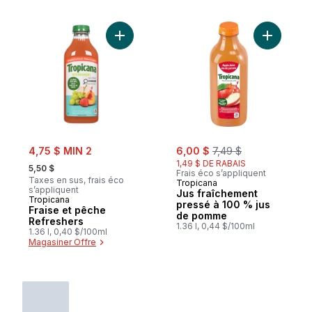
Ajouter Fraise et pêche Refreshers au pa
Ajouter J
sale:
sale:
, formerly:
4,75 $ MIN 2
6,00 $
7,49 $
, formerly:
1,49 $ DE RABAIS
5,50 $
Frais éco s’appliquent
Taxes en sus, frais éco
Tropicana
s’appliquent
Jus fraîchement
Tropicana
pressé à 100 % jus
Fraise et pêche
de pomme
Refreshers
1.36 l, 0,44 $/100ml
1.36 l, 0,40 $/100ml
Magasiner Offre