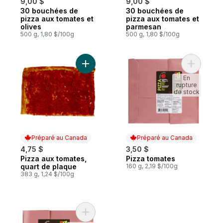
9,00 $
9,00 $
30 bouchées de
30 bouchées de
Préparé au Canada
Préparé au Canada
pizza aux tomates et
pizza aux tomates et
olives
parmesan
500 g, 1,80 $/100g
500 g, 1,80 $/100g
Ajouter Pizza aux tomates, quart de plaqu
Ajouter P
En
rupture
de stock
Préparé au Canada
Préparé au Canada
4,75 $
3,50 $
Pizza aux tomates,
Pizza tomates
Préparé au Canada
Préparé au Canada
quart de plaque
160 g, 2,19 $/100g
383 g, 1,24 $/100g
Ajouter Pizza tomates au panier