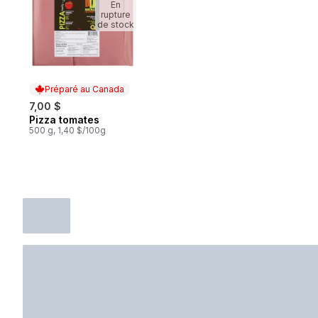
En
rupture
de stock
Préparé au Canada
7,00 $
Pizza tomates
Préparé au Canada
500 g, 1,40 $/100g