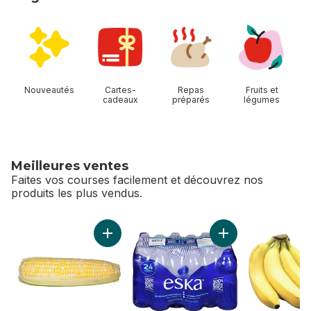
sauter Magasiner Allées
Nouveautés
Cartes-
Repas
Fruits et
cadeaux
préparés
légumes
Meilleures ventes
Faites vos courses facilement et découvrez nos
produits les plus vendus.
sauter Meilleures ventes
Ajouter Maïs deux couleurs, maïs en épis au
Ajouter Eau de sour