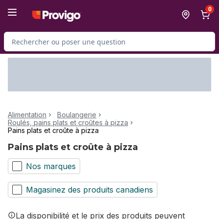
Passer au contenu principal
Passer au pied de page
0
Rechercher des produits
Alimentation
Boulangerie
Roulés, pains plats et croûtes à pizza
Pains plats et croûte à pizza
Pains plats et croûte à pizza
Nos marques
Magasinez des produits canadiens
La disponibilité et le prix des produits peuvent