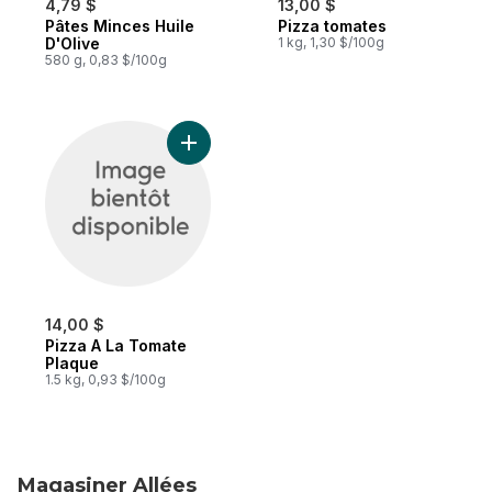
4,79 $
13,00 $
Pâtes Minces Huile
Pizza tomates
Préparé au Québec
Préparé au Canada
D'Olive
1 kg, 1,30 $/100g
580 g, 0,83 $/100g
Ajouter Pizza A La Tomate Plaque au pani
14,00 $
Pizza A La Tomate
Plaque
1.5 kg, 0,93 $/100g
Magasiner Allées