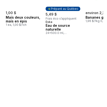
Préparé au Québec
1,00 $
environ 2,25
5,49 $
Maïs deux couleurs,
Bananes gr
Frais éco s’appliquent
maïs en épis
1,96 $/1kg 0,89
Eska
Préparé au Québec
1 ea, 1,00 $/1ch
Eau de source
naturelle
24x500.0 ml,
0,05 $/100ml