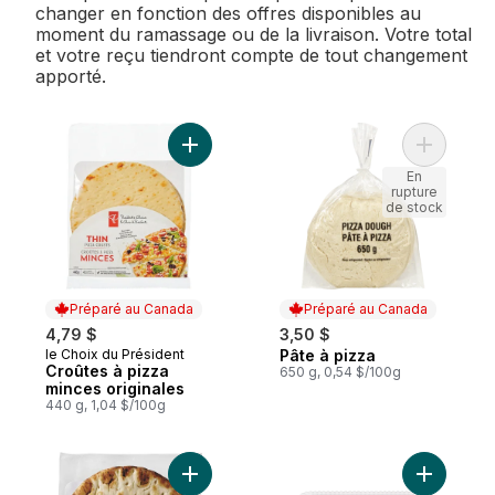
changer en fonction des offres disponibles au
moment du ramassage ou de la livraison. Votre total
et votre reçu tiendront compte de tout changement
apporté.
Ajouter Croûtes à pizza minces originales
Ajouter P
En
rupture
de stock
Préparé au Canada
Préparé au Canada
4,79 $
3,50 $
le Choix du Président
Pâte à pizza
Préparé au Canada
Préparé au Canada
Croûtes à pizza
650 g, 0,54 $/100g
minces originales
440 g, 1,04 $/100g
Ajouter Croûte À Pizza Épaisse au panier
Ajouter 3