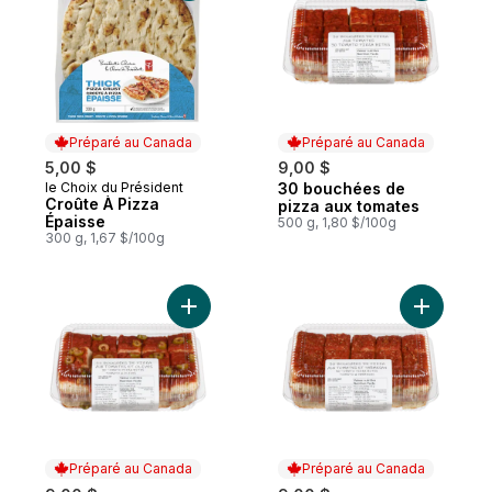
Préparé au Canada
Préparé au Canada
5,00 $
9,00 $
le Choix du Président
30 bouchées de
Préparé au Canada
Préparé au Canada
Croûte À Pizza
pizza aux tomates
Épaisse
500 g, 1,80 $/100g
300 g, 1,67 $/100g
Ajouter 30 bouchées de pizza aux tomates
Ajouter 3
Préparé au Canada
Préparé au Canada