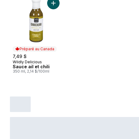
Ajouter Sauce ail et chili au panier
Préparé au Canada
7,49 $
Wildly Delicious
Préparé au Canada
Sauce ail et chili
350 ml, 2,14 $/100ml