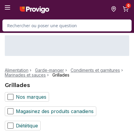
Passer au contenu principal
Passer au pied de page
0
Rechercher des produits
Alimentation
Garde-manger
Condiments et garnitures
Marinades et sauces
Grillades
Grillades
Nos marques
Magasinez des produits canadiens
Diététique