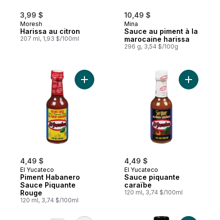
3,99 $
10,49 $
Moresh
Mina
Harissa au citron
Sauce au piment à la
207 ml, 1,93 $/100ml
marocaine harissa
296 g, 3,54 $/100g
Ajouter Piment Habanero Sauce Piquante
Ajouter S
4,49 $
4,49 $
El Yucateco
El Yucateco
Piment Habanero
Sauce piquante
Sauce Piquante
caraïbe
Rouge
120 ml, 3,74 $/100ml
120 ml, 3,74 $/100ml