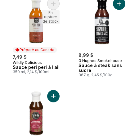
Ajouter Sauce peri peri à l’ail au panier
Ajouter S
En
rupture
de stock
Préparé au Canada
8,99 $
7,49 $
G Hughes Smokehouse
Wildly Delicious
Préparé au Canada
Sauce à steak sans
Sauce peri peri à l’ail
sucre
350 ml, 2,14 $/100ml
367 g, 2,45 $/100g
Ajouter Sauce barbecue, coréenne au pa