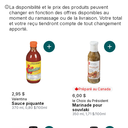
La disponibilité et le prix des produits peuvent
changer en fonction des offres disponibles au
moment du ramassage ou de la livraison. Votre total
et votre reçu tiendront compte de tout changement
apporté.
Ajouter Sauce piquante au panier
Ajouter M
Préparé au Canada
2,95 $
6,00 $
Valentina
le Choix du Président
Préparé au Canada
Sauce piquante
Marinade pour
370 ml, 0,80 $/100ml
souvlaki
350 ml, 1,71 $/100ml