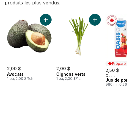
produits les plus vendus.
sauter Meilleures ventes
Ajouter Avocats au panier
Ajouter Oignons ve
Préparé au
2,00 $
2,00 $
2,50 $
Avocats
Oignons verts
Oasis
Préparé au
1 ea, 2,00 $/1ch
1 ea, 2,00 $/1ch
Jus de pom
960 ml, 0,26 $