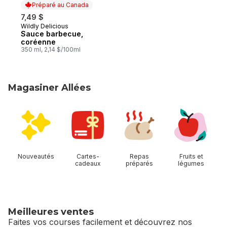
Préparé au Canada
7,49 $
Wildly Delicious
Préparé au Canada
Sauce barbecue,
coréenne
350 ml, 2,14 $/100ml
Magasiner Allées
sauter Magasiner Allées
Nouveautés
Cartes-
Repas
Fruits et
cadeaux
préparés
légumes
Meilleures ventes
Faites vos courses facilement et découvrez nos