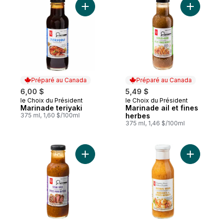
Ajouter Marinade teriyaki au panier
Ajouter Ma
Préparé au Canada
Préparé au Canada
6,00 $
5,49 $
le Choix du Président
le Choix du Président
Préparé au Canada
Préparé au Canada
Marinade teriyaki
Marinade ail et fines
375 ml, 1,60 $/100ml
herbes
375 ml, 1,46 $/100ml
Ajouter Marinade aux épices pour bifteck
Ajouter M