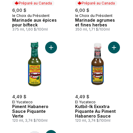
Préparé au Canada
Préparé au Canada
6,00 $
6,00 $
le Choix du Président
le Choix du Président
Préparé au Canada
Préparé au Canada
Marinade aux épices
Marinade agrumes
pour bifteck
et fines herbes
375 ml, 1,60 $/100ml
350 ml, 1,71 $/100ml
Ajouter Piment Habanero Sauce Piquante 
Ajouter K
4,49 $
4,49 $
El Yucateco
El Yucateco
Piment Habanero
Kutbil-Ik Exxxtra
Sauce Piquante
Piquante Au Piment
Verte
Habanero Sauce
120 ml, 3,74 $/100ml
120 ml, 3,74 $/100ml