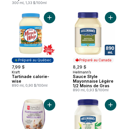
300 ml, 1,33 $/100ml
Ajouter Tartinade calorie-wise au panier
Ajouter S
Préparé au Québec
Préparé au Canada
7,99 $
8,29 $
Kraft
Hellmann’s
Préparé au Québec
Préparé au Canada
Tartinade calorie-
Sauce Style
wise
Mayonnaise Légère
890 ml, 0,90 $/100ml
1/2 Moins de Gras
890 ml, 0,93 $/100ml
Ajouter Tartinade pour sandwich, mayo à l’a
Ajouter T