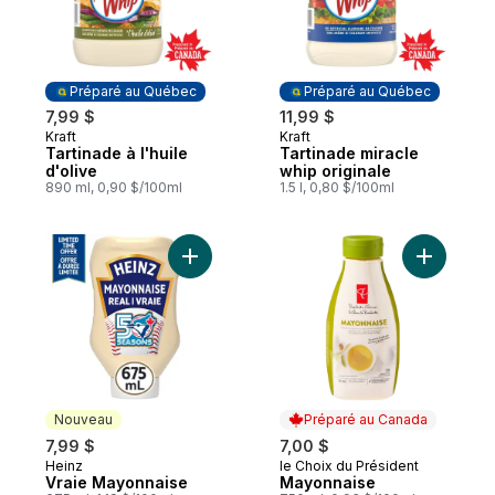
Préparé au Québec
Préparé au Québec
7,99 $
11,99 $
Kraft
Kraft
Préparé au Québec
Préparé au Québec
Tartinade à l'huile
Tartinade miracle
d'olive
whip originale
890 ml, 0,90 $/100ml
1.5 l, 0,80 $/100ml
Ajouter Vraie Mayonnaise au panier
Ajouter M
Nouveau
Préparé au Canada
7,99 $
7,00 $
Heinz
le Choix du Président
Nouveau
Préparé au Canada
Vraie Mayonnaise
Mayonnaise