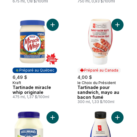
675 ml, 1,18 $/100ml
750 ml, 0,93 $/100ml
Ajouter Tartinade miracle whip originale a
Ajouter T
Préparé au Québec
Préparé au Canada
6,49 $
4,00 $
Kraft
le Choix du Président
Préparé au Québec
Préparé au Canada
Tartinade miracle
Tartinade pour
whip originale
sandwich, mayo au
475 ml, 1,37 $/100ml
bacon fumé
300 ml, 1,33 $/100ml
Ajouter Sauce Style Mayonnaise avec Hui