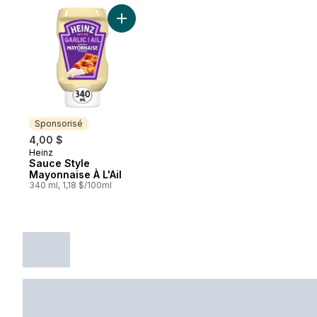
Ajouter Sauce Style Mayonnaise À L'Ail au
Sponsorisé
4,00 $
Heinz
Sponsorisé
Sauce Style
Mayonnaise À L'Ail
340 ml, 1,18 $/100ml