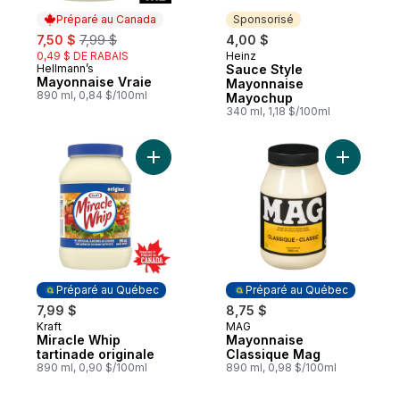
Préparé au Canada
Sponsorisé
sale:
, formerly:
7,50 $
7,99 $
4,00 $
0,49 $ DE RABAIS
Heinz
Sponsorisé
Hellmann’s
Sauce Style
Préparé au Canada
Mayonnaise Vraie
Mayonnaise
890 ml, 0,84 $/100ml
Mayochup
340 ml, 1,18 $/100ml
Ajouter Miracle Whip tartinade originale a
Ajouter M
Préparé au Québec
Préparé au Québec
7,99 $
8,75 $
Kraft
MAG
Préparé au Québec
Préparé au Québec
Miracle Whip
Mayonnaise
tartinade originale
Classique Mag
890 ml, 0,90 $/100ml
890 ml, 0,98 $/100ml