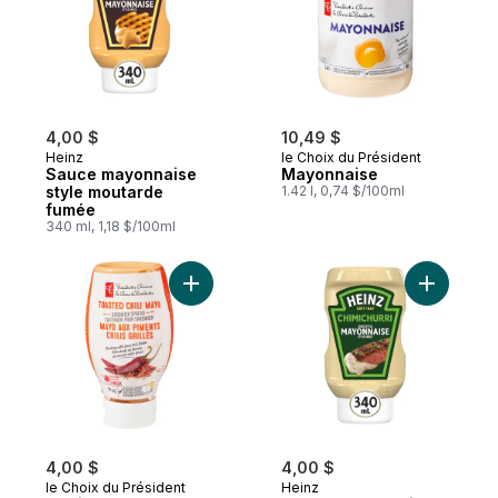
4,00 $
10,49 $
Heinz
le Choix du Président
Sauce mayonnaise
Mayonnaise
style moutarde
1.42 l, 0,74 $/100ml
fumée
340 ml, 1,18 $/100ml
Ajouter Tartinade pour sandwich, mayo aux 
Ajouter S
4,00 $
4,00 $
le Choix du Président
Heinz