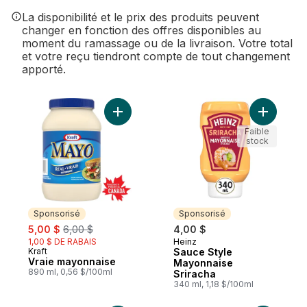
La disponibilité et le prix des produits peuvent
changer en fonction des offres disponibles au
moment du ramassage ou de la livraison. Votre total
et votre reçu tiendront compte de tout changement
apporté.
Ajouter Vraie mayonnaise au panier
Ajouter S
Faible
stock
Sponsorisé
Sponsorisé
sale:
, formerly:
5,00 $
6,00 $
4,00 $
1,00 $ DE RABAIS
Heinz
Sponsorisé
Kraft
Sauce Style
Sponsorisé
Vraie mayonnaise
Mayonnaise
890 ml, 0,56 $/100ml
Sriracha
340 ml, 1,18 $/100ml