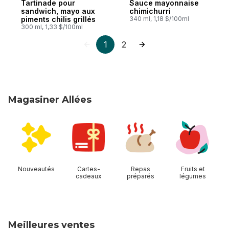
Tartinade pour
Sauce mayonnaise
sandwich, mayo aux
chimichurri
piments chilis grillés
340 ml, 1,18 $/100ml
300 ml, 1,33 $/100ml
1
2
Magasiner Allées
sauter Magasiner Allées
Nouveautés
Cartes-
Repas
Fruits et
cadeaux
préparés
légumes
Meilleures ventes