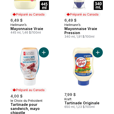
Préparé au Canada
Préparé au Canada
6,49 $
6,49 $
Hellmann’s
Hellmann’s
Préparé au Canada
Préparé au Canada
Mayonnaise Vraie
Mayonnaise Vraie
445 ml, 1,46 $/100ml
Pression
340 ml, 1,91 $/100ml
Ajouter Tartinade pour sandwich, mayo ch
Ajouter T
Préparé au Canada
7,99 $
4,00 $
Kraft
le Choix du Président
Préparé au Canada
Tartinade Originale
Tartinade pour
650 ml, 1,23 $/100ml
sandwich, mayo
chipotle