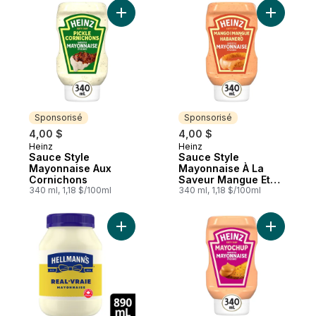
Ajouter Sauce Style Mayonnaise Aux Corn
Ajouter S
Sponsorisé
Sponsorisé
4,00 $
4,00 $
Heinz
Heinz
Sponsorisé
Sponsorisé
Sauce Style
Sauce Style
Mayonnaise Aux
Mayonnaise À La
Cornichons
Saveur Mangue Et
340 ml, 1,18 $/100ml
Habanero
340 ml, 1,18 $/100ml
Ajouter Mayonnaise Vraie au panier
Ajouter S