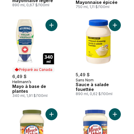
mayonnaise légère
Mayonnaise épicée
890 ml, 0,67 $/100ml
750 ml, 1,11 $/100ml
Ajouter Mayo à base de plantes au panier
Ajouter S
Préparé au Canada
5,49 $
6,49 $
Sans Nom
Hellmann’s
Préparé au Canada
Sauce à salade
Mayo à base de
fouettée
plantes
890 ml, 0,62 $/100ml
340 ml, 1,91 $/100ml
Ajouter Tartinade à l'huile d'olive au pani
Ajouter Ta