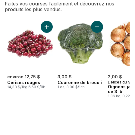
Faites vos courses facilement et découvrez nos
produits les plus vendus.
sauter Meilleures ventes
Ajouter Cerises rouges au panier
Ajouter Couronne d
environ 12,75 $
3,00 $
3,00 $
Cerises rouges
Couronne de brocoli
Délices du Ma
Oignons jau
14,33 $/1kg 6,50 $/1lb
1 ea, 3,00 $/1ch
de 3 lb
1.36 kg, 0,22 $