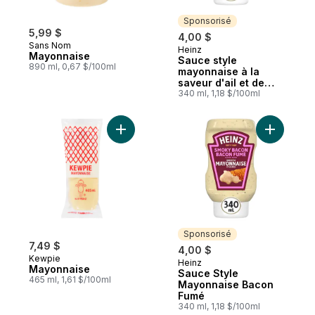
Sponsorisé
5,99 $
4,00 $
Sans Nom
Heinz
Sponsorisé
Mayonnaise
Sauce style
890 ml, 0,67 $/100ml
mayonnaise à la
saveur d'ail et de
parmesan
340 ml, 1,18 $/100ml
Ajouter Mayonnaise au panier
Ajouter S
Sponsorisé
7,49 $
4,00 $
Kewpie
Heinz
Sponsorisé
Mayonnaise
Sauce Style
465 ml, 1,61 $/100ml
Mayonnaise Bacon
Fumé
340 ml, 1,18 $/100ml