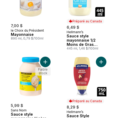
Préparé au Canada
7,00 $
6,49 $
le Choix du Président
Hellmann’s
Préparé au Canada
Mayonnaise
Sauce style
890 ml, 0,79 $/100ml
mayonnaise 1/2
Moins de Gras
condiment sans
445 ml, 1,46 $/100ml
gluten
Ajouter Sauce style mayonnaise légère au
Ajouter S
Faible
stock
Préparé au Canada
5,99 $
8,29 $
Sans Nom
Hellmann’s
Préparé au Canada
Sauce style
Sauce Style