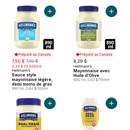
Ajouter Sauce style mayonnaise légère, d
Ajouter M
Préparé au Canada
Préparé au Canada
sale:
, formerly:
7,50 $
7,99 $
8,29 $
0,49 $ DE RABAIS
Hellmann’s
Préparé au Canada
Hellmann’s
Mayonnaise avec
Préparé au Canada
Sauce style
Huile d'Olive
mayonnaise légère,
890 ml, 0,93 $/100ml
demi moins de gras
890 ml, 0,84 $/100ml
Ajouter Mayonnaise Vraie au panier
Ajouter M