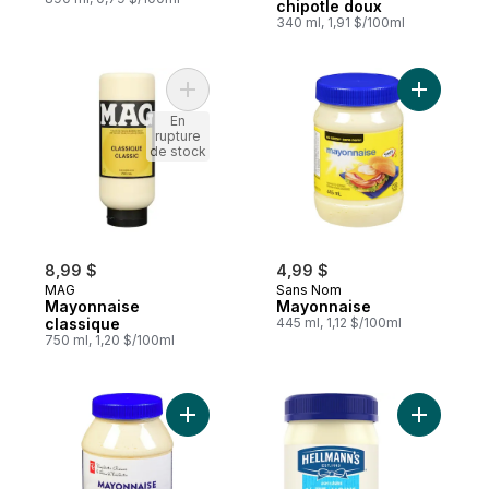
chipotle doux
340 ml, 1,91 $/100ml
Ajouter Mayonnaise classique au panier
Ajouter M
En
rupture
de stock
8,99 $
4,99 $
MAG
Sans Nom
Mayonnaise
Mayonnaise
classique
445 ml, 1,12 $/100ml
750 ml, 1,20 $/100ml
Ajouter Mayonnaise au panier
Ajouter S