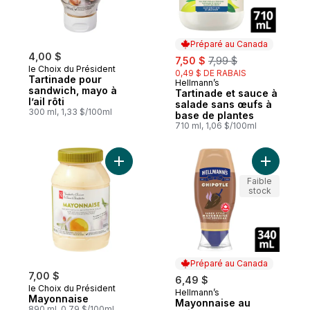
Préparé au Canada
4,00 $
sale:
, formerly:
7,50 $
7,99 $
le Choix du Président
0,49 $ DE RABAIS
Tartinade pour
Hellmann’s
Préparé au Canada
sandwich, mayo à
Tartinade et sauce à
l’ail rôti
salade sans œufs à
300 ml, 1,33 $/100ml
base de plantes
710 ml, 1,06 $/100ml
Ajouter Mayonnaise au panier
Ajouter M
Faible
stock
Préparé au Canada
7,00 $
6,49 $
le Choix du Président
Hellmann’s
Préparé au Canada
Mayonnaise
Mayonnaise au
890 ml, 0,79 $/100ml