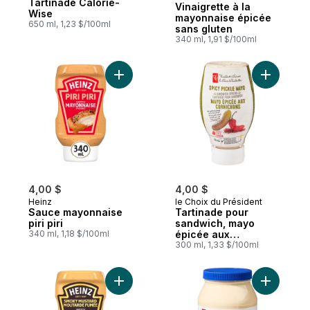
Tartinade Calorie-
Vinaigrette à la
Wise
mayonnaise épicée
650 ml, 1,23 $/100ml
sans gluten
340 ml, 1,91 $/100ml
Ajouter Sauce mayonnaise piri piri au pani
Ajouter T
4,00 $
4,00 $
Heinz
le Choix du Président
Sauce mayonnaise
Tartinade pour
piri piri
sandwich, mayo
340 ml, 1,18 $/100ml
épicée aux
cornichons
300 ml, 1,33 $/100ml
Ajouter Sauce mayonnaise style moutarde
Ajouter M