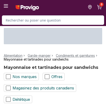
Passer au contenu principal
Passer au pied de page
0
Rechercher des produits
Alimentation
Garde-manger
Condiments et garnitures
Mayonnaise et tartinades pour sandwichs
Mayonnaise et tartinades pour sandwichs
Nos marques
Offres
Magasinez des produits canadiens
Diététique