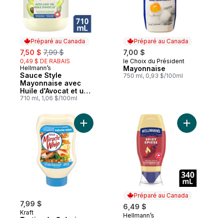
Préparé au Canada
Préparé au Canada
sale:
, formerly:
7,50 $
7,99 $
7,00 $
0,49 $ DE RABAIS
le Choix du Président
Préparé au Canada
Hellmann’s
Mayonnaise
Préparé au Canada
Sauce Style
750 ml, 0,93 $/100ml
Mayonnaise avec
Huile d'Avocat et un
Soupçon de Lime
710 ml, 1,06 $/100ml
Ajouter Tartinade Calorie-Wise au panier
Ajouter V
Préparé au Canada
7,99 $
6,49 $
Kraft
Hellmann’s
Préparé au Canada