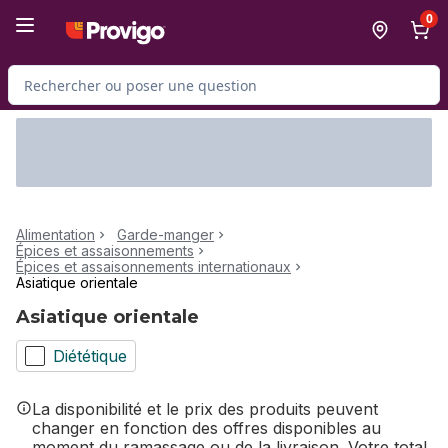
Passer au contenu principal
Passer au pied de page
0
Rechercher des produits
Alimentation
Garde-manger
Épices et assaisonnements
Épices et assaisonnements internationaux
Asiatique orientale
Asiatique orientale
Diététique
La disponibilité et le prix des produits peuvent
changer en fonction des offres disponibles au
moment du ramassage ou de la livraison. Votre total