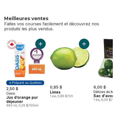
Meilleures ventes
Faites vos courses facilement et découvrez nos
produits les plus vendus.
sauter Meilleures ventes
Ajouter Jus d’orange pur déjeuner au panier
Ajouter Limes au pa
Préparé au Québec
0,85 $
6,00 $
2,50 $
Limes
Délices du Ma
Oasis
Préparé au Québec
Sac d'avoca
1 ea, 0,85 $/1ch
Jus d’orange pur
1 ea, 6,00 $/1ch
déjeuner
960 ml, 0,26 $/100ml