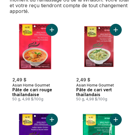
et votre reçu tiendront compte de tout changement
apporté.
Ajouter Pâte de cari rouge thaïlandaise a
Ajouter Pâ
2,49 $
2,49 $
Asian Home Gourmet
Asian Home Gourmet
Pâte de cari rouge
Pâte de cari vert
thaïlandaise
thaïlandais
50 g, 4,98 $/100g
50 g, 4,98 $/100g
Ajouter Pâte pour poulet au beurre au pan
Ajouter P