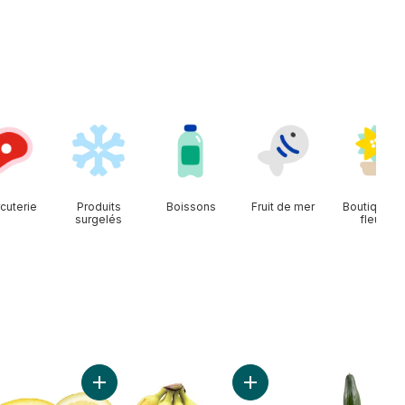
cuterie
Produits
Boissons
Fruit de mer
Boutique d
surgelés
fleurs
Raisins verts sans pépins au panier
Ajouter Citrons au panier
Ajouter Bananes grappe a