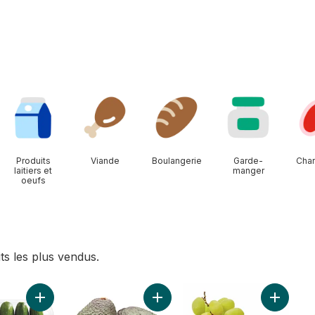
Produits
Viande
Boulangerie
Garde-
Char
laitiers et
manger
oeufs
ts les plus vendus.
au panier
Ajouter Mini concombres au panier
Ajouter Avocats au panier
Ajouter 