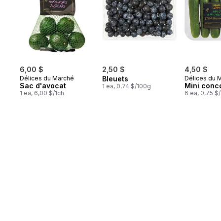
6,00 $
2,50 $
4,50 $
Délices du Marché
Bleuets
Délices du 
Sac d'avocat
Mini conc
1 ea, 0,74 $/100g
1 ea, 6,00 $/1ch
6 ea, 0,75 $