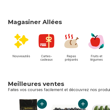
Magasiner Allées
sauter Magasiner Allées
Nouveautés
Cartes-
Repas
Fruits et
cadeaux
préparés
légumes
Meilleures ventes
Faites vos courses facilement et découvrez nos produi
sauter Meilleures ventes
Ajouter Sac d'avocat au panier
Ajouter Bleuets 