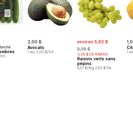
sale:
, formerly:
2,00 $
environ 5,62 $
1,
Marché
Avocats
Ci
8,98 $
ombres
1 ea, 2,00 $/1ch
1 e
3,36 $ DE RABAIS
/1ch
Raisins verts sans
pépins
5,51 $/1kg 2,50 $/1lb