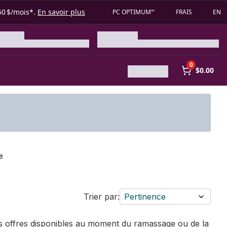
50 $/mois*.
En savoir plus
PC OPTIMUM🅪
FRAIS
EN
0
$0.00
e
Trier par:
Pertinence
des offres disponibles au moment du ramassage ou de la