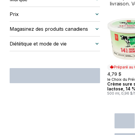
livraison. 
Prix
Magasinez des produits canadiens
Diététique et mode de vie
Préparé au
4,79 $
le Choix du Pré
Préparé au
Crème sure 
lactose, 14 
500 ml, 0,96 $