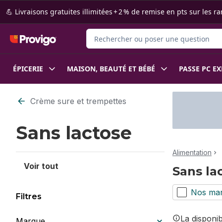
Passer au contenu principal
Passer au pied de page
💪 Livraisons gratuites illimitées + 2 % de remise en pts sur le
Rechercher des produits
ÉPICERIE
MAISON, BEAUTÉ ET BÉBÉ
PASSE PC E
Passer au filtrage du contenu
Crème sure et trempettes
Sans lactose
Alimentation
Voir tout
Sans la
Nos ma
Filtres
La disponi
Marque