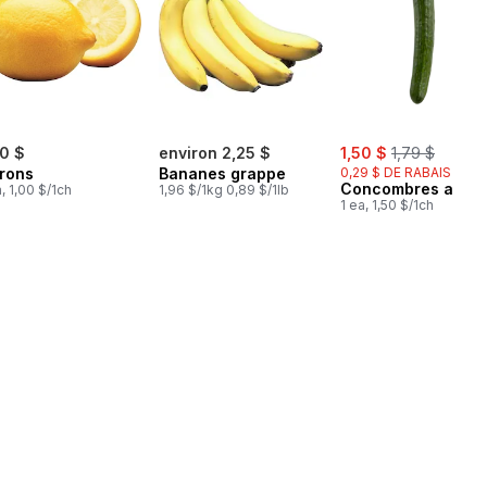
sale:
, formerly:
00 $
environ 2,25 $
1,50 $
1,79 $
trons
Bananes grappe
0,29 $ DE RABAIS
Concombres angla
a, 1,00 $/1ch
1,96 $/1kg 0,89 $/1lb
1 ea, 1,50 $/1ch