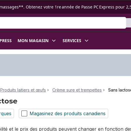
s ramassages**. Obtenez votre 1re année de Passe PC Express pour 2,
XPRESS
MON MAGASIN
SERVICES
Produits laitiers et œufs
Crème sure et trempettes
Sans lactos
ctose
rques
Magasinez des produits canadiens
bilité et le prix des produits peuvent changer en fonction 