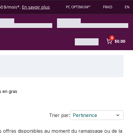
50 $/mois*.
En savoir plus
PC OPTIMUM🅪
FRAIS
EN
0
$0.00
s en gras
Trier par:
Pertinence
des offres disponibles au moment du ramassage ou de la