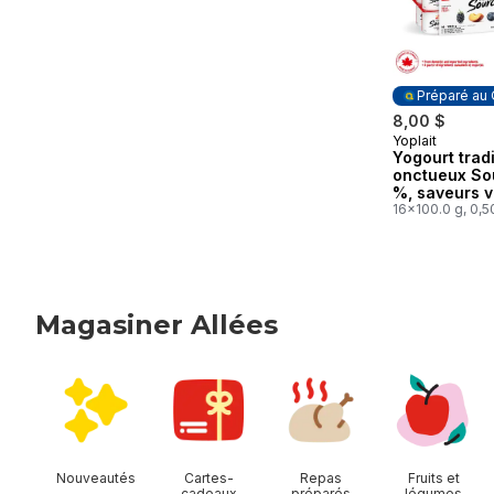
Préparé au
8,00 $
Yoplait
Préparé au
Yogourt trad
onctueux So
%, saveurs v
sans sucre a
16x100.0 g, 0,5
mûre, nectar
myrtille, frai
saveurs
Magasiner Allées
sauter Magasiner Allées
Nouveautés
Cartes-
Repas
Fruits et
cadeaux
préparés
légumes