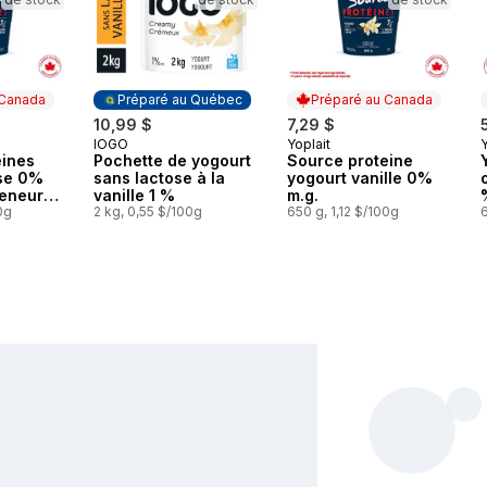
 Canada
Préparé au Québec
Préparé au Canada
10,99 $
7,29 $
IÖGO
Yoplait
Y
 Canada
Préparé au Québec
Préparé au Canada
eines
Pochette de yogourt
Source proteine
ise 0%
sans lactose à la
yogourt vanille 0%
teneur
vanille 1 %
m.g.
0g
2 kg, 0,55 $/100g
650 g, 1,12 $/100g