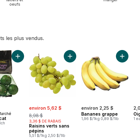
oeufs
ts les plus vendus.
jaunes, sac de 3 lb au panier
Ajouter Sac d'avocat au panier
Ajouter Raisins verts sans pépins 
Ajouter 
sale:
, formerly:
environ 5,62 $
environ 2,25 $
2,
Marché
Bananes grappe
Oi
8,98 $
cat
1,96 $/1kg 0,89 $/1lb
1 e
3,36 $ DE RABAIS
1ch
Raisins verts sans
pépins
5,51 $/1kg 2,50 $/1lb