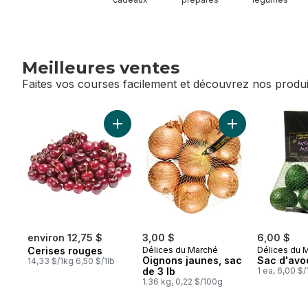
Meilleures ventes
Faites vos courses facilement et découvrez nos produi
sauter Meilleures ventes
Ajouter Cerises rouges au panier
Ajouter Oignons 
environ 12,75 $
3,00 $
6,00 $
Cerises rouges
Délices du Marché
Délices du 
Oignons jaunes, sac
Sac d'avo
14,33 $/1kg 6,50 $/1lb
de 3 lb
1 ea, 6,00 $/
1.36 kg, 0,22 $/100g