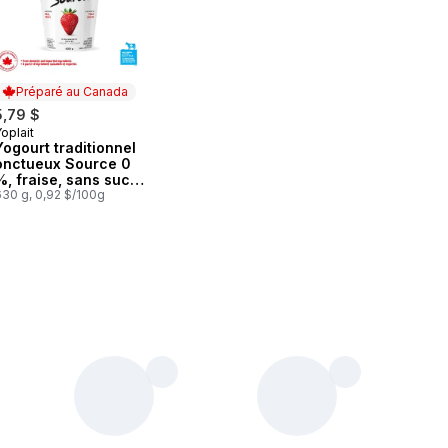
Préparé au Canada
5,79 $
oplait
Préparé au Canada
Yogourt traditionnel
onctueux Source 0
%, fraise, sans sucre
ajouté
630 g, 0,92 $/100g