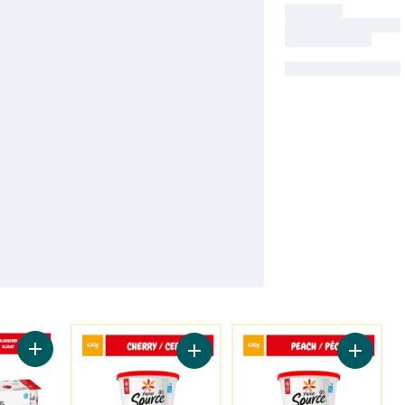
Vous Pourriez Aussi Aimer
Vous Pourriez Aussi Aim
Ajouter Yogourt traditionnel onctueux Source 0 %, saveurs vari
Ajouter Yogourt traditionnel onctue
Ajouter 