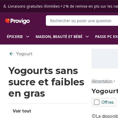
Passer au contenu principal
Passer au pied de page
💪 Livraisons gratuites illimitées + 2 % de remise en pts sur le
Rechercher des produits
ÉPICERIE
MAISON, BEAUTÉ ET BÉBÉ
PASSE PC E
Passer au filtrage du contenu
Yogourt
Yogourts sans
sucre et faibles
Alimentation
Yogourt
en gras
Offres
Voir tout
La disponi