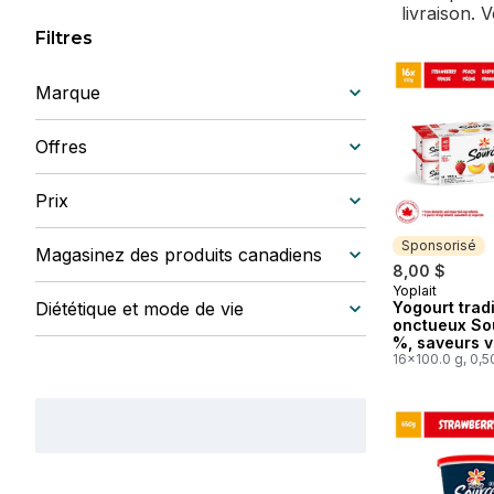
livraison. 
Filtres
Marque
Offres
Prix
Sponsorisé
Magasinez des produits canadiens
8,00 $
Yoplait
Sponsorisé
Diététique et mode de vie
Yogourt trad
onctueux So
%, saveurs v
sans sucre a
16x100.0 g, 0,5