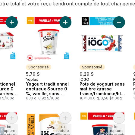
Votre total et votre reçu tiendront compte de tout changem
Ajouter Yogourt traditionnel onctueux Source 0 %, saveurs var
Ajouter Yogourt traditionnel onctue
Ajouter 
Sponsorisé
Sponsorisé
5,79 $
9,29 $
Yoplait
IÖGO
Sponsorisé
Sponsorisé
itionnel
Yogourt traditionnel
Pots de yogourt sans
urce 0
onctueux Source 0
matière grasse
ariées,
%, vanille, sans
fraise/framboise/ble
jouté
0 $/100g
sucre ajouté
630 g, 0,92 $/100g
uet/cerise 0 %
16x100.0 g, 0,58 $/100g
Ajouter Source Proteines Yogourt Fraise 0% M.G., Haute teneu
Ajouter Pochette de yogourt sans la
Ajouter 
En
En
En
rupture
rupture
rupture
de stock
de stock
de stock