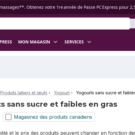
s ramassages**. Obtenez votre 1re année de Passe PC Express pour 2,
XPRESS
MON MAGASIN
SERVICES
Produits laitiers et œufs
Yogourt
Yogourts sans sucre et faible
s sans sucre et faibles en gras
Magasinez des produits canadiens
bilité et le prix des produits peuvent changer en fonction 