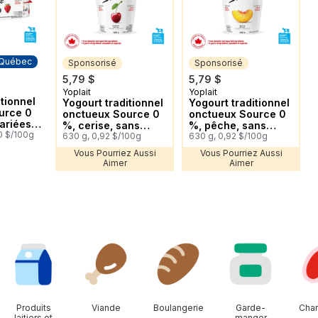
 Québec
Sponsorisé
Sponsorisé
5,79 $
5,79 $
 Québec
Yoplait
Yoplait
Sponsorisé
Sponsorisé
itionnel
Yogourt traditionnel
Yogourt traditionnel
urce 0
onctueux Source 0
onctueux Source 0
ariées,
%, cerise, sans
%, pêche, sans
jouté,
0 $/100g
sucre ajouté
630 g, 0,92 $/100g
sucre ajouté
630 g, 0,92 $/100g
ine,
Vous Pourriez Aussi
Vous Pourriez Aussi
se
Aimer
Aimer
Produits
Viande
Boulangerie
Garde-
Char
laitiers et
manger