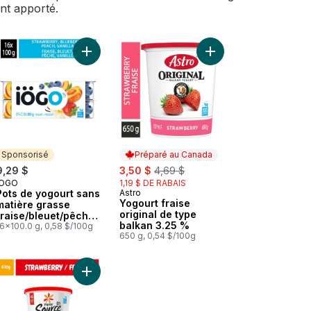
ent apporté.
iées, sans sucre ajouté au panier
ux Source 0 %, vanille, sans sucre ajouté au panier
Pots de yogourt sans matière grasse fraise/framboise/bleuet/cerise
Ajouter Pots de yogourt sans matière grasse frai
Ajouter Yogourt fraise
Sponsorisé
Préparé au Canada
sale:
, formerly:
9,29 $
3,50 $
4,69 $
IÖGO
1,19 $ DE RABAIS
Sponsorisé
Pots de yogourt sans
Astro
Préparé au Canada
Yogourt fraise
matière grasse
original de type
fraise/bleuet/pêche/
balkan 3.25 %
vanille 0 %
16x100.0 g, 0,58 $/100g
650 g, 0,54 $/100g
r en proteine au panier
ctose à la vanille 1 % au panier
Source proteine yogourt vanille 0% m.g. au panier
Ajouter Yogourt traditionnel onctueux Source 0 %