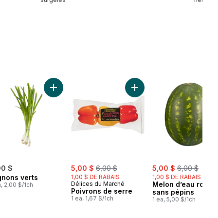
au panier
Bananes grappe au panier
Ajouter Oignons verts au panier
Ajouter Poivrons de serre
sale:
, formerly:
sale:
, formerly:
00 $
5,00 $
6,00 $
5,00 $
6,00 $
gnons verts
1,00 $ DE RABAIS
1,00 $ DE RABAIS
Délices du Marché
Melon d’eau rouge
a, 2,00 $/1ch
Poivrons de serre
sans pépins
1 ea, 1,67 $/1ch
1 ea, 5,00 $/1ch