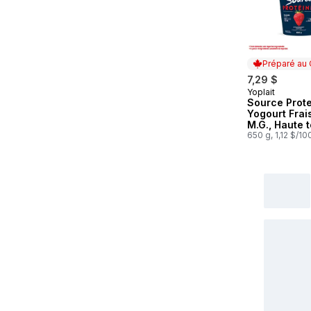
Préparé au
7,29 $
Yoplait
Préparé au
Source Prot
Yogourt Fra
M.G., Haute 
en proteine
650 g, 1,12 $/10