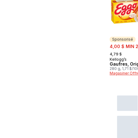
Sponsorisé
sale:
4,00 $ MIN 
, formerly:
4,79 $
Kellogg’s
Sponsorisé
Gaufres, Ori
280 g, 1,71 $/1
Magasiner Offr