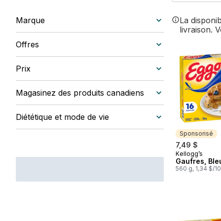
Marque
La disponi
livraison. 
Offres
Prix
Magasinez des produits canadiens
Diététique et mode de vie
Sponsorisé
7,49 $
Kellogg’s
Sponsorisé
Gaufres, Ble
560 g, 1,34 $/1