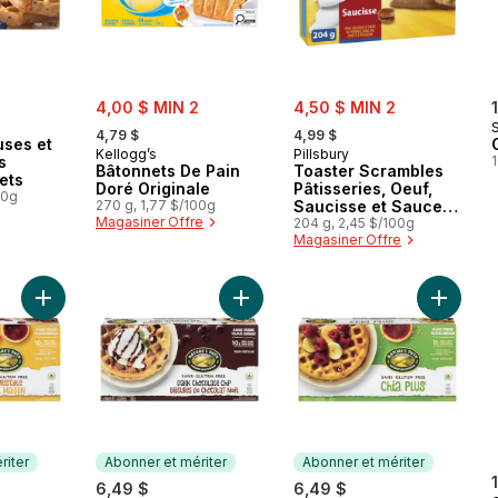
sale:
sale:
4,00 $ MIN 2
4,50 $ MIN 2
, formerly:
, formerly:
4,79 $
4,99 $
uses et
Kellogg’s
Pillsbury
s
Bâtonnets De Pain
Toaster Scrambles
ets
Doré Originale
Pâtisseries, Oeuf,
00g
270 g, 1,77 $/100g
Saucisse et Sauce
Magasiner Offre
au Fromage
204 g, 2,45 $/100g
Magasiner Offre
Ajouter Gaufres classiques maison sans gluten biologiques au
Ajouter Gaufres aux pépites de cho
Ajouter 
riter
Abonner et mériter
Abonner et mériter
6,49 $
6,49 $