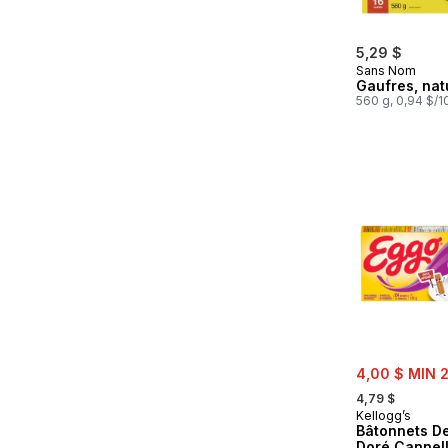
5,29 $
Sans Nom
Gaufres, nat
560 g, 0,94 $/
sale:
4,00 $ MIN 
, formerly:
4,79 $
Kellogg’s
Bâtonnets De
Doré Cannel