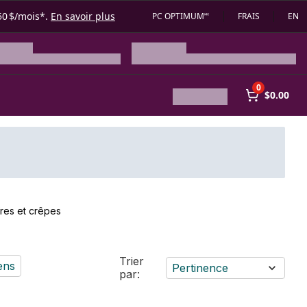
50 $/mois*.
En savoir plus
PC OPTIMUM🅪
FRAIS
EN
0
$0.00
res et crêpes
Trier
ens
Pertinence
par: