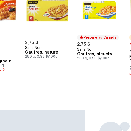
Préparé au Canada
2,75 $
s
2
2,75 $
Sans Nom
,
Sans Nom
Préparé au Canada
Gaufres, nature
Gaufres, bleuets
280 g, 0,98 $/100g
280 g, 0,98 $/100g
ginale,
00g
e
2