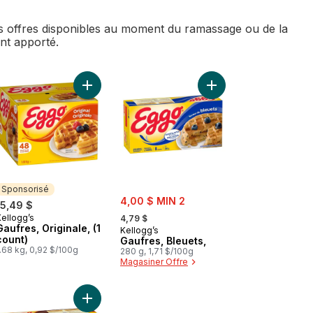
des offres disponibles au moment du ramassage ou de la
ent apporté.
ées, au panier
Gaufres, Originale, au panier
Ajouter Gaufres, Originale, (1 count) au panier
Ajouter Gaufres, Bleue
Sponsorisé
sale:
4,00 $ MIN 2
15,49 $
, formerly:
Kellogg’s
Sponsorisé
4,79 $
Gaufres, Originale, (1
Kellogg’s
count)
Gaufres, Bleuets,
.68 kg, 0,92 $/100g
280 g, 1,71 $/100g
Magasiner Offre
Ajouter Gaufres, bleuets au panier
Ajouter Gaufres, Brisures chocolatées, au panier