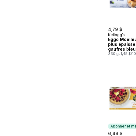
4,79 $
Kellogg’s
Eggo Moelle
plus épaisse
gaufres bleu
330 g, 1,45 $/1
Abonner et mé
6,49 $