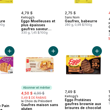
s
4,79 $
2,75 $
,
Kellogg’s
Sans Nom
ure
Eggo Moelleuses et
Gaufres, babeurre
100g
plus épaisses
280 g, 0,98 $/100g
gaufres saveur
cannelle et
330 g, 1,45 $/100g
2
cassonade
Ajouter Bâtonnets De Pain Doré Cannelle au panier
Ajouter Gaufres maison sans gluten
Ajouter
Abonner et mériter
2
sale:
, formerly:
7,49 $
4,50 $
4,99 $
Kellogg’s
0,49 $ DE RABAIS
Eggo Protéines
le Choix du Président
Abonner et mériter
gaufres brownie aux
Gaufres maison sans
 Pain
brisures de chocolat
gluten
le