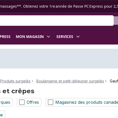
s ramassages**. Obtenez votre 1re année de Passe PC Express pour 2,
XPRESS
MON MAGASIN
SERVICES
Produits surgelés
Boulangerie et petit-déjeuner surgelés
Gauf
 et crêpes
rques
Offres
Magasinez des produits canadi
ue