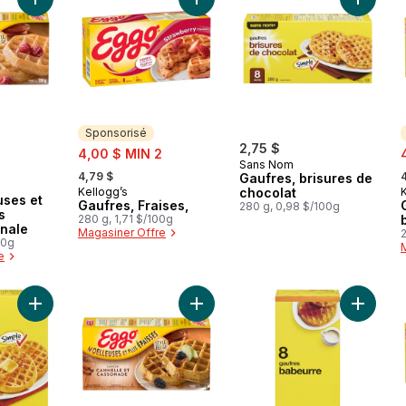
Ajouter Eggo Moelleuses et plus épaisses gaufres originale a
Ajouter Gaufres, Fraises, au panier
Ajouter 
Sponsorisé
2
sale:
2,75 $
s
4,00 $ MIN 2
Sans Nom
, formerly:
,
4,79 $
Gaufres, brisures de
Kellogg’s
chocolat
Sponsorisé
uses et
Gaufres, Fraises,
280 g, 0,98 $/100g
s
280 g, 1,71 $/100g
inale
Magasiner Offre
2
00g
e
Ajouter Gaufres, nature au panier
Ajouter Eggo Moelleuses et plus é
Ajouter