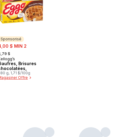
Sponsorisé
ale:
4,00 $ MIN 2
 formerly:
4,79 $
Kellogg’s
Sponsorisé
Gaufres, Brisures
chocolatées,
80 g, 1,71 $/100g
Magasiner Offre