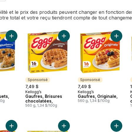
bilité et le prix des produits peuvent changer en fonction 
Votre total et votre reçu tiendront compte de tout changem
Ajouter Gaufres, Bleuets, au panier
Ajouter Gaufres, Brisures chocolat
Ajouter 
Sponsorisé
Sponsorisé
7,49 $
7,49 $
Kellogg’s
Kellogg’s
Sponsorisé
Sponsorisé
uets,
Gaufres, Brisures
Gaufres, Originale,
00g
chocolatées,
560 g, 1,34 $/100g
560 g, 1,34 $/100g
1
Ajouter Gaufres, Originale, au panier
Ajouter Gaufres, nature au panier