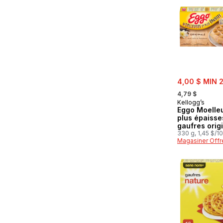
sale:
4,00 $ MIN 
, formerly:
4,79 $
Kellogg’s
Eggo Moelle
plus épaisse
gaufres orig
330 g, 1,45 $/1
Magasiner Offr