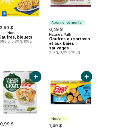
Abonner et mériter
13,50 $
6,49 $
Sans Nom
Nature’s Path
Abonner et mériter
Gaufres, bleuets
Gaufres au sarrasin
1680 g, 0,80 $/100g
et aux baies
sauvages
210 g, 3,09 $/100g
 panier
colat sans gluten au panier
Gaufres Chia Plus biologique au panier
Ajouter VEGGIES MADE GREAT Frittatas aux blanc
Ajouter Eggo Crêpes p
Nouveau
10,99 $
7,49 $