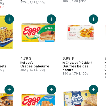
280 g, 2,68 $/100g
320 g, 1,41 $/100g
00g
e
Ajouter Gaufres, bleuets au panier
Ajouter Crêpes babeurre au panier
Ajouter 
4,79 $
6,99 $
Kellogg’s
le Choix du Président
uets
Crêpes babeurre
Gaufres belges,
100g
280 g, 1,71 $/100g
nature
390 g, 1,79 $/100g
Ajouter Eggo Moelleuses et plus épaisses gaufres bleuets au 
Ajouter Bâtonnets De Pain Doré Ori
Ajouter