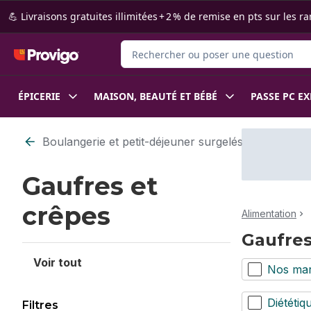
Passer au contenu principal
Passer au pied de page
💪 Livraisons gratuites illimitées + 2 % de remise en pts sur le
Rechercher des produits
ÉPICERIE
MAISON, BEAUTÉ ET BÉBÉ
PASSE PC E
Passer au filtrage du contenu
Boulangerie et petit-déjeuner surgelés
Gaufres et
crêpes
Alimentation
Gaufres
Voir tout
Nos ma
Diététiq
Filtres