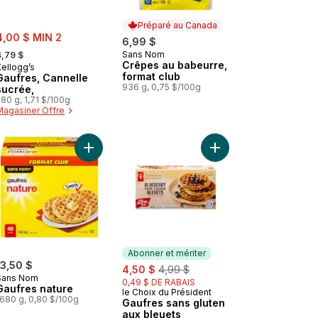
Préparé au Canada
ale:
4,00 $ MIN 2
6,99 $
 formerly:
Sans Nom
4,79 $
Préparé au Canada
Crêpes au babeurre,
Kellogg’s
format club
Gaufres, Cannelle
936 g, 0,75 $/100g
sucrée,
80 g, 1,71 $/100g
Magasiner Offre
 au panier
 Eggo Protéines gaufres brownie aux brisures de chocolat au panier
Ajouter Gaufres nature au panier
Ajouter Gaufres sans 
Abonner et mériter
13,50 $
sale:
, formerly:
4,50 $
4,99 $
Sans Nom
0,49 $ DE RABAIS
Gaufres nature
le Choix du Président
Abonner et mériter
1680 g, 0,80 $/100g
Gaufres sans gluten
aux bleuets