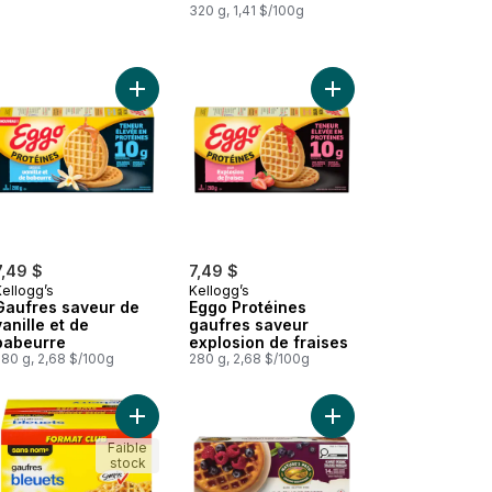
320 g, 1,41 $/100g
Gaufres belges, nature au panier
Ajouter Gaufres saveur de vanille et de babeurre
Ajouter Eggo Protéine
7,49 $
7,49 $
Kellogg’s
Kellogg’s
Gaufres saveur de
Eggo Protéines
vanille et de
gaufres saveur
babeurre
explosion de fraises
280 g, 2,68 $/100g
280 g, 2,68 $/100g
panier
ginale au panier
 Toaster Scrambles Pâtisseries, Oeuf, Saucisse et Sauce au Fromage
Ajouter Gaufres, bleuets au panier
Ajouter Gaufres au sa
Faible
stock