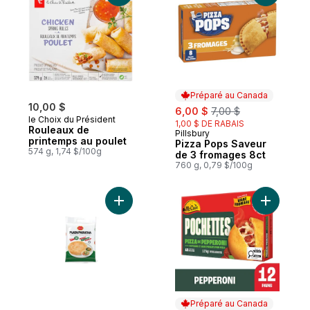
Préparé au Canada
10,00 $
sale:
, formerly:
6,00 $
7,00 $
le Choix du Président
1,00 $ DE RABAIS
Rouleaux de
Pillsbury
Préparé au Canada
printemps au poulet
Pizza Pops Saveur
574 g, 1,74 $/100g
de 3 fromages 8ct
760 g, 0,79 $/100g
Ajouter Paratha Plaine au panier
Ajouter P
Préparé au Canada