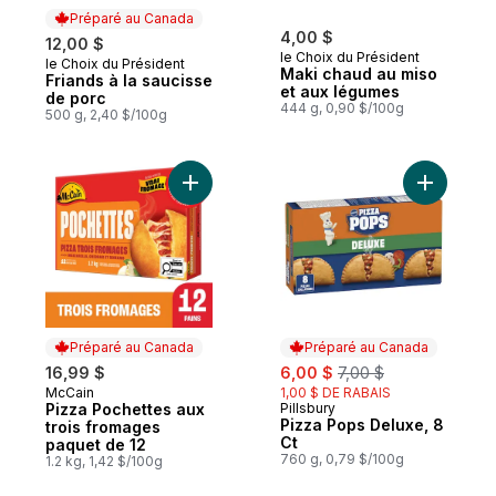
Préparé au Canada
4,00 $
12,00 $
le Choix du Président
le Choix du Président
Préparé au Canada
Maki chaud au miso
Friands à la saucisse
et aux légumes
de porc
444 g, 0,90 $/100g
500 g, 2,40 $/100g
Ajouter Pizza Pochettes aux trois fromag
Ajouter P
Préparé au Canada
Préparé au Canada
sale:
, formerly:
16,99 $
6,00 $
7,00 $
McCain
1,00 $ DE RABAIS
Préparé au Canada
Pizza Pochettes aux
Pillsbury
Préparé au Canada
Pizza Pops Deluxe, 8
trois fromages
Ct
paquet de 12
760 g, 0,79 $/100g
1.2 kg, 1,42 $/100g