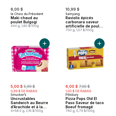
8,00 $
10,99 $
le Choix du Président
Samyang
Maki chaud au
Raviolis épicés
poulet Bulgogi
carbonara saveur
444 g, 1,80 $/100g
artificielle de poulet
épicé
700 g, 1,57 $/100g
Ajouter Uncrustables Sandwich au Beurre 
Ajouter P
sale:
, formerly:
sale:
, formerly:
5,00 $
5,99 $
6,00 $
7,00 $
0,99 $ DE RABAIS
1,00 $ DE RABAIS
Smucker’s
Pillsbury
Uncrustables
Pizza Pops Old El
Sandwich au Beurre
Paso Saveur de taco
d'Arachide et à la
Boeuf fromagé
Tartinade de
4x58.0 g, 2,16 $/100g
760 g, 0,79 $/100g
Framboises 4