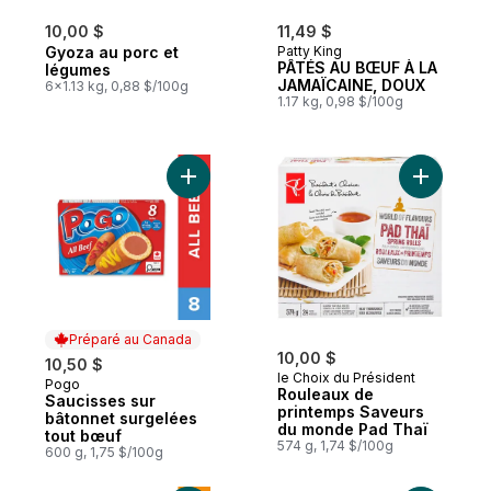
10,00 $
11,49 $
Gyoza au porc et
Patty King
PÂTÉS AU BŒUF À LA
légumes
JAMAÏCAINE, DOUX
6x1.13 kg, 0,88 $/100g
1.17 kg, 0,98 $/100g
Ajouter Saucisses sur bâtonnet surgelées
Ajouter R
Préparé au Canada
10,00 $
10,50 $
le Choix du Président
Pogo
Préparé au Canada
Rouleaux de
Saucisses sur
printemps Saveurs
bâtonnet surgelées
du monde Pad Thaï
tout bœuf
574 g, 1,74 $/100g
600 g, 1,75 $/100g