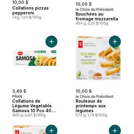
10,00 $
10,00 $
Collations pizzas
le Choix du Président
Préparé au Canada
pepperoni
Bouchées au
1 kg, 1,00 $/100g
fromage mozzarella
454 g, 2,20 $/100g
Ajouter Collations de Légume Vegetable 
Ajouter R
3,49 $
10,00 $
PRAN
le Choix du Président
Collations de
Rouleaux de
Légume Vegetable
printemps aux
Samosa 10 Pcs 400
légumes
g
400 g, 0,87 $/100g
574 g, 1,74 $/100g
Ajouter Rouleaux de printemps au poulet 
Ajouter P