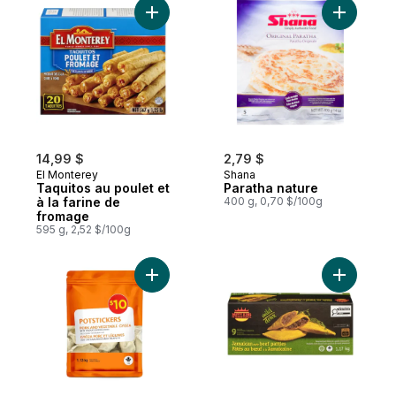
Ajouter Taquitos au poulet et à la farine 
Ajouter P
14,99 $
2,79 $
El Monterey
Shana
Taquitos au poulet et
Paratha nature
à la farine de
400 g, 0,70 $/100g
fromage
595 g, 2,52 $/100g
Ajouter Gyoza au porc et légumes au pan
Ajouter 