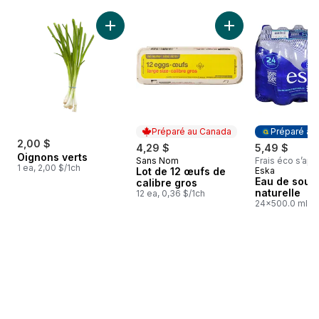
sauter Meilleures ventes
Ajouter Oignons verts au panier
Ajouter Lot de 12 œ
Préparé au Canada
Préparé au
2,00 $
4,29 $
5,49 $
Oignons verts
Sans Nom
Frais éco s’app
Préparé au Canada
1 ea, 2,00 $/1ch
Lot de 12 œufs de
Eska
Préparé au
Eau de sour
calibre gros
naturelle
12 ea, 0,36 $/1ch
24x500.0 ml,
0,05 $/100ml