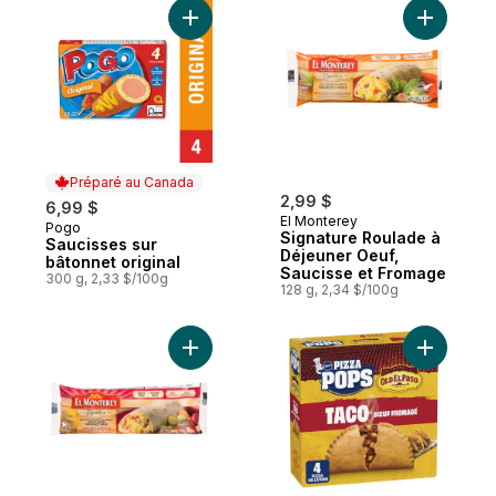
Ajouter Saucisses sur bâtonnet original au
Ajouter S
Préparé au Canada
2,99 $
6,99 $
El Monterey
Pogo
Préparé au Canada
Signature Roulade à
Saucisses sur
Déjeuner Oeuf,
bâtonnet original
Saucisse et Fromage
300 g, 2,33 $/100g
128 g, 2,34 $/100g
Ajouter Signature Roulade à Déjeuner Oe
Ajouter P