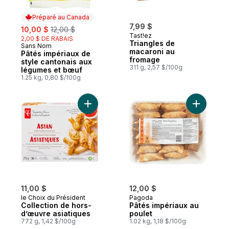
Préparé au Canada
sale:
, formerly:
7,99 $
10,00 $
12,00 $
Tast!ez
2,00 $ DE RABAIS
Triangles de
Sans Nom
Préparé au Canada
macaroni au
Pâtés impériaux de
fromage
style cantonais aux
311 g, 2,57 $/100g
légumes et bœuf
1.25 kg, 0,80 $/100g
Ajouter Collection de hors-d’œuvre asiati
Ajouter P
11,00 $
12,00 $
le Choix du Président
Pagoda
Collection de hors-
Pâtés impériaux au
d’œuvre asiatiques
poulet
772 g, 1,42 $/100g
1.02 kg, 1,18 $/100g