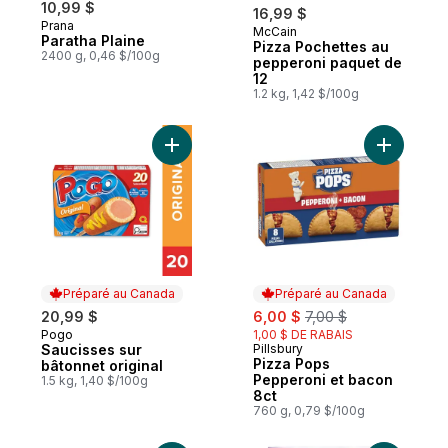
10,99 $
16,99 $
Prana
McCain
Préparé au Canada
Paratha Plaine
Pizza Pochettes au
2400 g, 0,46 $/100g
pepperoni paquet de
12
1.2 kg, 1,42 $/100g
Ajouter Saucisses sur bâtonnet original au
Ajouter P
Préparé au Canada
Préparé au Canada
sale:
, formerly:
20,99 $
6,00 $
7,00 $
Pogo
1,00 $ DE RABAIS
Préparé au Canada
Saucisses sur
Pillsbury
Préparé au Canada
Pizza Pops
bâtonnet original
Pepperoni et bacon
1.5 kg, 1,40 $/100g
8ct
760 g, 0,79 $/100g