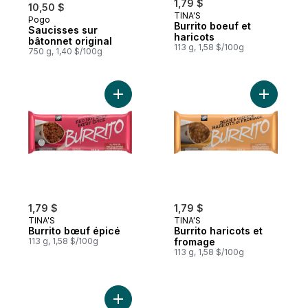
1,79 $
10,50 $
TINA'S
Pogo
Préparé au Canada
Burrito boeuf et
Saucisses sur
haricots
bâtonnet original
113 g, 1,58 $/100g
750 g, 1,40 $/100g
Ajouter Burrito bœuf épicé au panier
Ajouter Bu
1,79 $
1,79 $
TINA'S
TINA'S
Burrito bœuf épicé
Burrito haricots et
113 g, 1,58 $/100g
fromage
113 g, 1,58 $/100g
Ajouter Collations de Légume 10 Pcs 400 