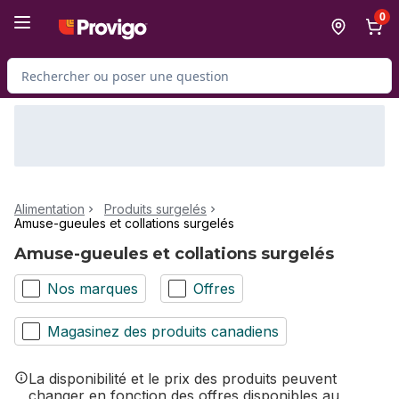
Passer au contenu principal
Passer au pied de page
0
Rechercher des produits
Alimentation
Produits surgelés
Amuse-gueules et collations surgelés
Amuse-gueules et collations surgelés
Nos marques
Offres
Magasinez des produits canadiens
La disponibilité et le prix des produits peuvent
changer en fonction des offres disponibles au