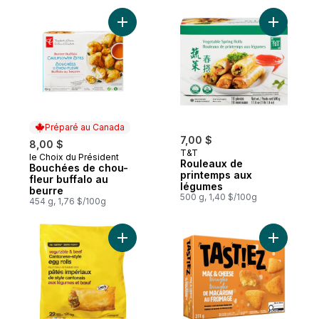
Sandwichs
Ajouter Bouchées de chou-fleur buffalo a
Ajouter R
Préparé au Canada
7,00 $
8,00 $
T&T
le Choix du Président
Préparé au Canada
Rouleaux de
Bouchées de chou-
printemps aux
fleur buffalo au
légumes
beurre
500 g, 1,40 $/100g
454 g, 1,76 $/100g
Ajouter Pâtés impériaux de style cantona
Ajouter T