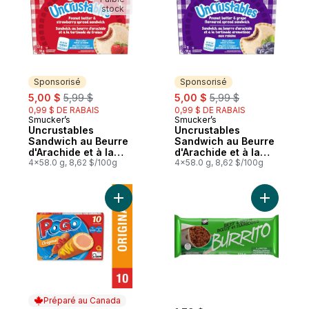
stock
Sponsorisé
Sponsorisé
sale:
, formerly:
sale:
, formerly:
5,00 $
5,99 $
5,00 $
5,99 $
0,99 $ DE RABAIS
0,99 $ DE RABAIS
Smucker’s
Smucker’s
Sponsorisé
Sponsorisé
Uncrustables
Uncrustables
Sandwich au Beurre
Sandwich au Beurre
d'Arachide et à la
d'Arachide et à la
Tartinade de Fraises
4x58.0 g, 8,62 $/100g
Tartinade
4x58.0 g, 8,62 $/100g
4 Sandwichs
Aromatisée aux
Raisins 4 Sandwichs
Ajouter Saucisses sur bâtonnet original au
Ajouter Bu
Préparé au Canada