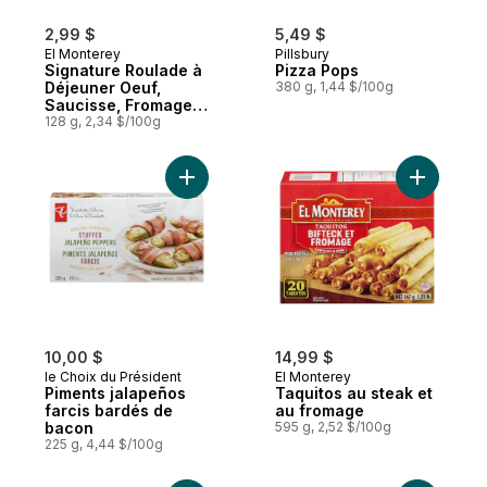
2,99 $
5,49 $
El Monterey
Pillsbury
Signature Roulade à
Pizza Pops
Déjeuner Oeuf,
380 g, 1,44 $/100g
Saucisse, Fromage
et Pomme de Terre
128 g, 2,34 $/100g
Ajouter Piments jalapeños farcis bardés 
Ajouter T
10,00 $
14,99 $
le Choix du Président
El Monterey
Piments jalapeños
Taquitos au steak et
farcis bardés de
au fromage
bacon
595 g, 2,52 $/100g
225 g, 4,44 $/100g