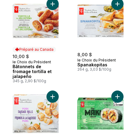
Ajouter Bâtonnets de fromage tortilla et j
Ajouter S
Préparé au Canada
8,00 $
10,00 $
le Choix du Président
le Choix du Président
Préparé au Canada
Spanakopitas
Bâtonnets de
264 g, 3,03 $/100g
fromage tortilla et
jalapeño
345 g, 2,90 $/100g
Ajouter Friands à la saucisse de porc au p
Ajouter M