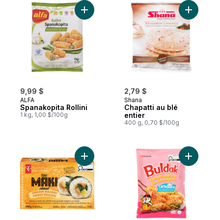
Ajouter Spanakopita Rollini au panier
Ajouter Ch
9,99 $
2,79 $
ALFA
Shana
Spanakopita Rollini
Chapatti au blé
1 kg, 1,00 $/100g
entier
400 g, 0,70 $/100g
Ajouter Maki chaud au poulet Bulgogi au 
Ajouter Ra