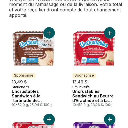
moment du ramassage ou de la livraison. Votre total
et votre reçu tiendront compte de tout changement
apporté.
Ajouter Uncrustables Sandwich à la Tarti
Ajouter U
Faible
stock
Sponsorisé
Sponsorisé
13,49 $
13,49 $
Smucker’s
Smucker’s
Sponsorisé
Sponsorisé
Uncrustables
Uncrustables
Sandwich à la
Sandwich au Beurre
Tartinade de
d'Arachide et à la
Noisettes
10x52.0 g, 25,94 $/100g
Tartinade de Fraises
10x58.0 g, 23,26 $/100g
Aromatisée au
10 Sandwichs
Chocolat 10
Sandwichs
Ajouter Uncrustables Sandwich au Beurre 
Ajouter U
Faible