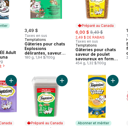
riter
Préparé au Canada
3,49 $
sale:
, formerly:
6,00 $
8,49 $
Taxes en sus
2,49 $ DE RABAIS
Temptations
Taxes en sus
Gâteries pour chats
Temptations
Préparé au Canada
Explosions
mériter
Gâteries pour chats
E Adult
délirantes, saveur
saveur de poulet
Tuna
Herbe à chat marine,
180 g, 1,94 $/100g
savoureux en format
0g
sachet de 180 g
économique,
454 g, 1,32 $/100g
e
contenant de 454 g
Ajouter Gâteries pour chats saveur de lait crémeux au panier
Ajouter Gâteries pour chats saveur
Ajouter
 Canada
Préparé au Canada
Abonner et mériter
sale:
, formerly:
sale:
s