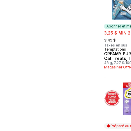
Abonner et mé
sale:
3,25 $ MIN 2
, formerly:
3,49 $
Taxes en sus
Temptations
Abonner et 
CREAMY PURÉ
Cat Treats, 
48 g, 7,27 $/10
Magasiner Offr
Préparé au
sale: