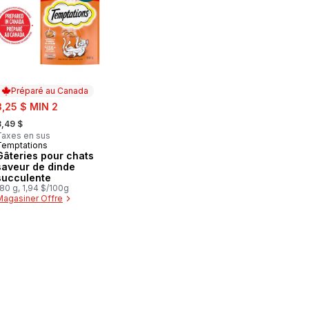
Préparé au Canada
ale:
3,25 $ MIN 2
 formerly:
3,49 $
Taxes en sus
Temptations
Préparé au Canada
Gâteries pour chats
saveur de dinde
succulente
80 g, 1,94 $/100g
Magasiner Offre