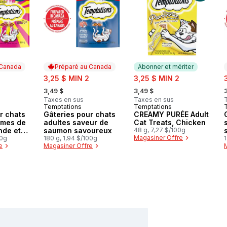
 Canada
Préparé au Canada
Abonner et mériter
sale:
sale:
s
3,25 $ MIN 2
3,25 $ MIN 2
, formerly:
, formerly:
,
3,49 $
3,49 $
Taxes en sus
Taxes en sus
Temptations
Temptations
 Canada
Préparé au Canada
Abonner et mériter
r chats
Gâteries pour chats
CREAMY PURÉE Adult
ômes de
adultes saveur de
Cat Treats, Chicken
nde et
saumon savoureux
48 g, 7,27 $/100g
Magasiner Offre
00g
180 g, 1,94 $/100g
1
e
Magasiner Offre