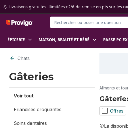
Passer au contenu principal
Passer au pied de page
💪 Livraisons gratuites illimitées + 2 % de remise en pts sur le
Rechercher des produits
ÉPICERIE
MAISON, BEAUTÉ ET BÉBÉ
PASSE PC E
Passer au filtrage du contenu
Chats
Gâteries
Aliments et fou
Voir tout
Gâterie
Friandises croquantes
Offres
Soins dentaires
La disponi