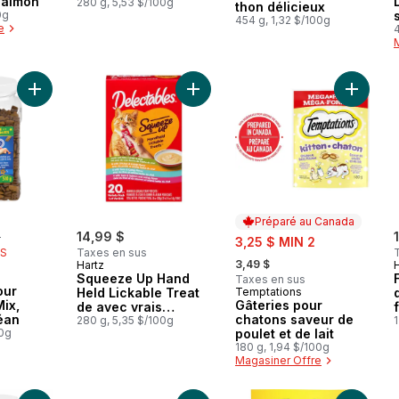
Salmon
pour chats recette
280 g, 5,53 $/100g
thon délicieux
0g
sans fruits de mer lot
454 g, 1,32 $/100g
e
variété
Ajouter Friandises pour chats Party Mix, croquant océan au pa
Ajouter Squeeze Up Hand Held Lick
Ajouter 
Préparé au Canada
rly:
$
14,99 $
sale:
3,25 $ MIN 2
IS
Taxes en sus
, formerly:
3,49 $
Hartz
Squeeze Up Hand
Taxes en sus
our
Held Lickable Treat
Temptations
Préparé au Canada
Mix,
Gâteries pour
de avec vrais
éan
chatons saveur de
flocons l herbe du
280 g, 5,35 $/100g
00g
poulet et de lait
chat
180 g, 1,94 $/100g
Magasiner Offre