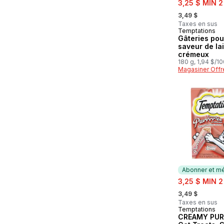
3,25 $ MIN 2
, formerly:
3,49 $
Taxes en sus
Temptations
Préparé au
Gâteries pou
saveur de lai
crémeux
180 g, 1,94 $/1
Magasiner Offr
Abonner et mé
sale:
3,25 $ MIN 2
, formerly:
3,49 $
Taxes en sus
Temptations
Abonner et 
CREAMY PURÉ