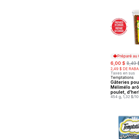
Préparé au
sale:
, form
6,00 $
8,49 
2,49 $ DE RABA
Taxes en sus
Temptations
Préparé au
Gâteries pou
Mélimélo ar
poulet, d'he
chat et de c
454 g, 1,32 $/1