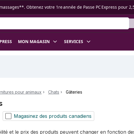
s ramassages**. Obtenez votre 1re année de Passe PC Express pour 2,
XPRESS
MON MAGASIN
SERVICES
rnitures pour animaux
Chats
Gâteries
s
Magasinez des produits canadiens
bilité et le prix des produits peuvent changer en fonction 