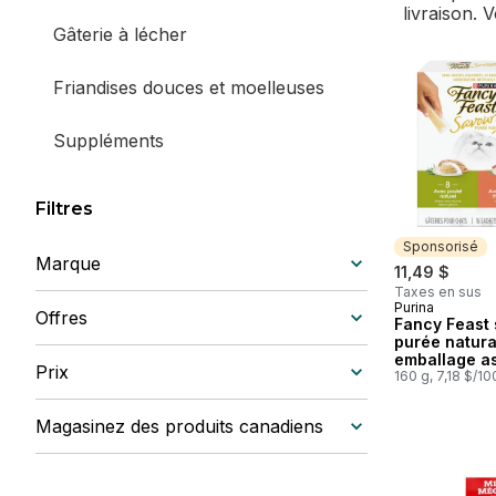
livraison. 
Gâterie à lécher
Friandises douces et moelleuses
Suppléments
Filtres
Sponsorisé
Marque
11,49 $
Taxes en sus
Purina
Sponsorisé
Offres
Fancy Feast
purée natura
emballage as
Prix
meilleurs ve
160 g, 7,18 $/1
gâteries pou
Magasinez des produits canadiens