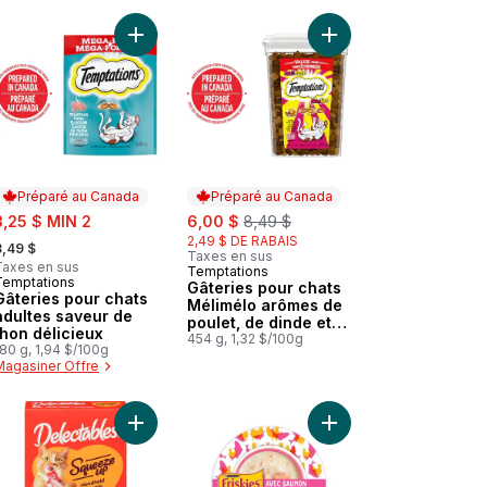
be à chat et de cheddar au panier
s saveur de bœuf nourrissant au panier
Gâteries pour chats Explosions délirantes, saveur Bacon gloussant, 
Ajouter Gâteries pour chats adultes saveur de th
Ajouter Gâteries pour
Préparé au Canada
Préparé au Canada
ale:
sale:
, formerly:
3,25 $ MIN 2
6,00 $
8,49 $
 formerly:
2,49 $ DE RABAIS
3,49 $
Taxes en sus
Taxes en sus
Temptations
Préparé au Canada
Temptations
Préparé au Canada
Gâteries pour chats
Gâteries pour chats
Mélimélo arômes de
adultes saveur de
poulet, de dinde et
thon délicieux
de bœuf
454 g, 1,32 $/100g
80 g, 1,94 $/100g
Magasiner Offre
ions délirantes, saveur Herbe à chat marine, sachet de 180 g au pan
 Gâteries pour chats saveur de poulet savoureux en format économi
Ajouter Squeeze up friandises à lécher à donner à
Ajouter Friskies lil' s