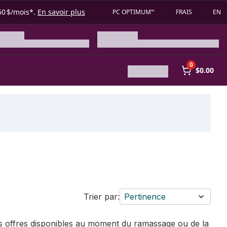
50 $/mois*.
En savoir plus
PC OPTIMUM🅪
FRAIS
EN
0
$0.00
Trier par:
Pertinence
des offres disponibles au moment du ramassage ou de la