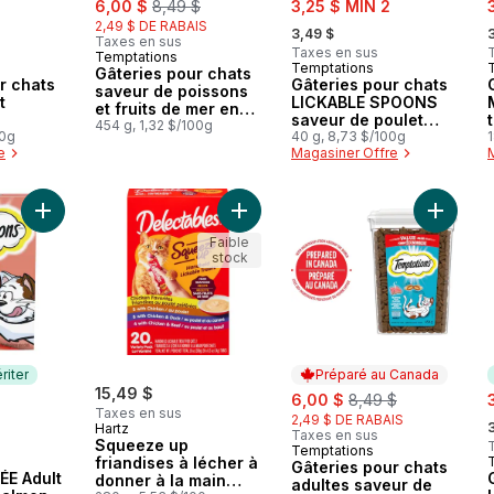
6,00 $
8,49 $
3,25 $ MIN 2
, formerly:
,
2,49 $ DE RABAIS
3,49 $
Taxes en sus
Taxes en sus
Temptations
Préparé au Canada
Temptations
 Canada
Abonner et mériter
Gâteries pour chats
r chats
Gâteries pour chats
saveur de poissons
t
LICKABLE SPOONS
et fruits de mer en
saveur de poulet
format économique,
454 g, 1,32 $/100g
00g
savoureux et de
40 g, 8,73 $/100g
1
contenant de 454 g
e
Magasiner Offre
saumon délicieux
Ajouter CREAMY PURÉE Adult Cat Treats, Salmon au panier
Ajouter Squeeze up friandises à léc
Ajouter 
Faible
stock
riter
Préparé au Canada
15,49 $
sale:
, formerly:
s
6,00 $
8,49 $
Taxes en sus
,
2,49 $ DE RABAIS
Hartz
Taxes en sus
Squeeze up
Temptations
Préparé au Canada
friandises à lécher à
mériter
Gâteries pour chats
E Adult
donner à la main
adultes saveur de