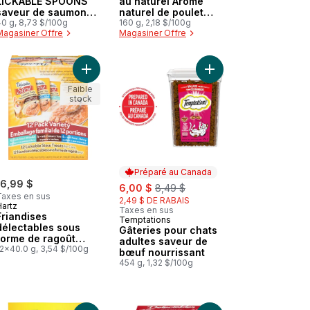
LICKABLE SPOONS
au naturel Arôme
saveur de saumon
naturel de poulet
savoureux et de thon
40 g, 8,73 $/100g
fermier
160 g, 2,18 $/100g
Magasiner Offre
Magasiner Offre
délicieux
nier
able Treat de avec vrais flocons l herbe du chat au panier
Gâteries pour chatons saveur de poulet et de lait au panier
Ajouter Friandises délectables sous forme de rag
Ajouter Gâteries pour
Faible
stock
Préparé au Canada
16,99 $
sale:
, formerly:
6,00 $
8,49 $
Taxes en sus
2,49 $ DE RABAIS
Hartz
Taxes en sus
Friandises
Temptations
Préparé au Canada
délectables sous
Gâteries pour chats
forme de ragoût
adultes saveur de
pour chats
12x40.0 g, 3,54 $/100g
bœuf nourrissant
emballage familial
454 g, 1,32 $/100g