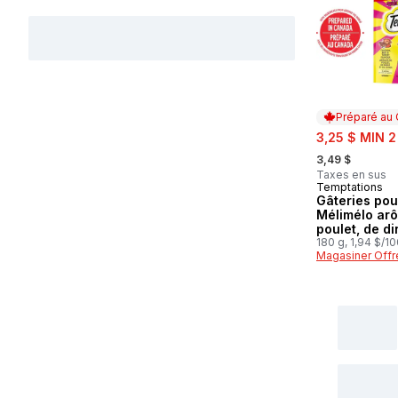
Préparé au
sale:
3,25 $ MIN 2
, formerly:
3,49 $
Taxes en sus
Temptations
Préparé au
Gâteries pou
Mélimélo ar
poulet, de di
de bœuf
180 g, 1,94 $/1
Magasiner Offr