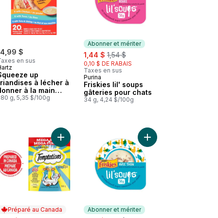
Abonner et mériter
14,99 $
sale:
, formerly:
1,44 $
1,54 $
Taxes en sus
0,10 $ DE RABAIS
Hartz
Taxes en sus
Squeeze up
Purina
Abonner et mériter
friandises à lécher à
Friskies lil' soups
donner à la main
gâteries pour chats
pour chats lot
280 g, 5,35 $/100g
34 g, 4,24 $/100g
variété
 de poissons et fruits de mer en format économique, contenant de 
 Gâteries pour chats LICKABLE SPOONS saveur de poulet savoureux 
Ajouter Gâteries pour chats Mélimélo arômes de 
Ajouter Friskies lil' 
Préparé au Canada
Abonner et mériter
ale:
sale:
, formerly: