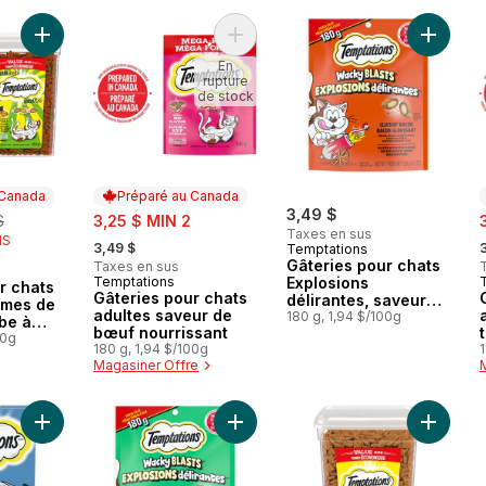
Ajouter Gâteries pour chats Mélimélo arômes de poulet, d'her
Ajouter Gâteries pour chats adulte
Ajouter 
En
rupture
de stock
 Canada
Préparé au Canada
erly:
sale:
3,49 $
s
$
3,25 $ MIN 2
Taxes en sus
, formerly:
,
IS
3,49 $
Temptations
Gâteries pour chats
Taxes en sus
 Canada
Temptations
Explosions
Préparé au Canada
r chats
Gâteries pour chats
délirantes, saveur
ômes de
adultes saveur de
Bacon gloussant,
180 g, 1,94 $/100g
rbe à
bœuf nourrissant
sachet de 180 g
heddar
00g
180 g, 1,94 $/100g
1
Magasiner Offre
Ajouter CREAMY PURÉE Adult Cat Treats, Tuna au panier
Ajouter Gâteries pour chats Explos
Ajouter