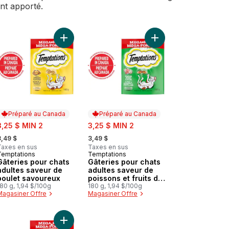
ent apporté.
meilleurs vendeurs, gâteries pour chats au panier
aturals emballage assorti favoris aux fruits de mer, gâteries pour c
 Gâteries pour chats Mélimélo arômes de poulet, d'herbe à chat et 
Ajouter Gâteries pour chats adultes saveur de p
Ajouter Gâteries pour 
Préparé au Canada
Préparé au Canada
ale:
sale:
3,25 $ MIN 2
3,25 $ MIN 2
 formerly:
, formerly:
3,49 $
3,49 $
Taxes en sus
Taxes en sus
Temptations
Temptations
Préparé au Canada
Préparé au Canada
Gâteries pour chats
Gâteries pour chats
adultes saveur de
adultes saveur de
poulet savoureux
poissons et fruits de
80 g, 1,94 $/100g
mer
180 g, 1,94 $/100g
Magasiner Offre
Magasiner Offre
inde et de bœuf au panier
es saveur de saumon savoureux au panier
 CREAMY PURÉE Adult Cat Treats, Chicken au panier
Ajouter Gâteries pour chats saveur de dinde suc