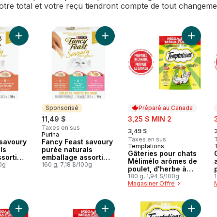
Votre total et votre reçu tiendront compte de tout changem
Ajouter Fancy Feast savoury purée naturals emballage assorti 
Ajouter Fancy Feast savoury purée n
Ajouter
Sponsorisé
Préparé au Canada
sale:
s
11,49 $
3,25 $ MIN 2
, formerly:
,
Taxes en sus
3,49 $
Purina
Sponsorisé
Taxes en sus
 savoury
Fancy Feast savoury
Temptations
Préparé au Canada
ls
purée naturals
Gâteries pour chats
sorti
emballage assorti
Mélimélo arômes de
ndeurs,
00g
favoris aux fruits de
160 g, 7,18 $/100g
poulet, d'herbe à
r chats
mer, gâteries pour
chat et de cheddar
180 g, 1,94 $/100g
1
chats
Magasiner Offre
Ajouter Gâteries pour chats Mélimélo arômes de poulet, de d
Ajouter Gâteries pour chats adult
Ajouter