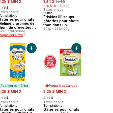
3,25 $ MIN 2
1,44 $
1,54 $
 formerly:
0,10 $ DE RABAIS
3,49 $
Taxes en sus
Taxes en sus
Purina
Abonner et mériter
Temptations
Préparé au Canada
Friskies lil' soups
Gâteries pour chats
gâteries pour chats
Mélimélo arômes de
thon dans un
thon, de crevettes et
bouillon de poulet
34 g, 4,24 $/100g
de saumon
80 g, 1,94 $/100g
velouté
Magasiner Offre
her à donner à la main pour chats recette sans fruits de mer lot var
Gâteries pour chats adultes saveur de thon délicieux au panier
Ajouter Gâteries pour chats LICKABLE SPOONS sa
Ajouter Gâteries pour 
Abonner et mériter
Préparé au Canada
ale:
sale:
3,25 $ MIN 2
3,25 $ MIN 2
 formerly:
, formerly:
3,49 $
3,49 $
Taxes en sus
Taxes en sus
Temptations
Temptations
Abonner et mériter
Préparé au Canada
Gâteries pour chats
Gâteries pour chats