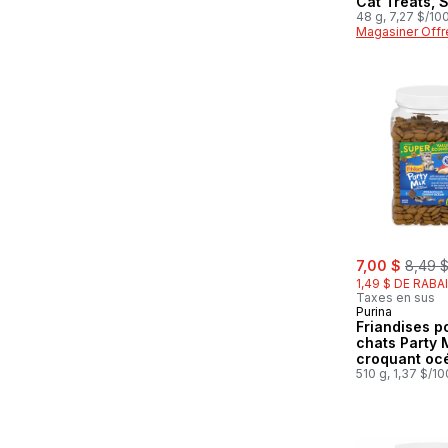
Cat Treats, 
48 g, 7,27 $/10
Magasiner Offr
sale:
, forme
7,00 $
8,49 
1,49 $ DE RABA
Taxes en sus
Purina
Friandises p
chats Party 
croquant oc
510 g, 1,37 $/1