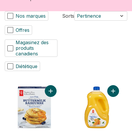
Nos marques
Sorts
Pertinence
Offres
Magasinez des
produits
canadiens
Diététique
Ajouter Mélange à crêpes et à gaufres au 
Ajouter J