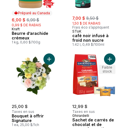
Préparé au Canada
sale:
, formerly:
sale:
, formerly:
7,00 $
8,50 $
6,00 $
6,99 $
1,50 $ DE RABAIS
0,99 $ DE RABAIS
Frais éco s’appliquent
Kraft
Préparé au Canada
SToK
Beurre d’arachide
café noir infusé à
crémeux
froid non sucre
1 kg, 0,60 $/100g
1.42 l, 0,49 $/100ml
Ajouter Bouquet à offrir Signature au pani
Ajouter S
Faible
stock
25,00 $
12,99 $
Taxes en sus
Taxes en sus
Bouquet à offrir
Ghirardelli
Sachet de carrés de
Signature
chocolat et de
1 ea, 25,00 $/1ch