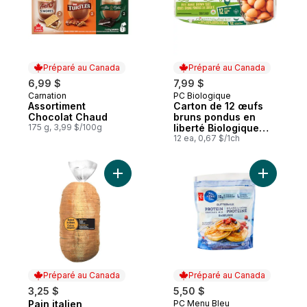
Préparé au Canada
Préparé au Canada
6,99 $
7,99 $
Carnation
PC Biologique
Préparé au Canada
Préparé au Canada
Assortiment
Carton de 12 œufs
Chocolat Chaud
bruns pondus en
175 g, 3,99 $/100g
liberté Biologique
calibre gros
12 ea, 0,67 $/1ch
Ajouter Pain italien au panier
Préparé au Canada
Préparé au Canada
3,25 $
5,50 $
Pain italien
PC Menu Bleu
Préparé au Canada
Préparé au Canada