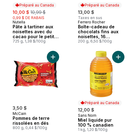
Préparé au Canada
Préparé au Canada
sale:
, formerly:
10,00 $
10,99 $
13,00 $
0,99 $ DE RABAIS
Taxes en sus
Nutella
Ferrero Rocher
Préparé au Canada
Préparé au Canada
Pâte à tartiner aux
Boîte-cadeau de
noisettes avec du
chocolats fins aux
cacao pour le petit-
noisettes, 16
déjeuner
725 g, 1,38 $/100g
chocolats emballés
200 g, 6,50 $/100g
individuellement
Ajouter Pommes de terre rissolées en dés
Ajouter M
Préparé au Canada
3,50 $
12,00 $
McCain
Sans Nom
Préparé au Canada
Pommes de terre
Miel liquide pur
rissolées en dés
100 % canadien
800 g, 0,44 $/100g
1 kg, 1,20 $/100g