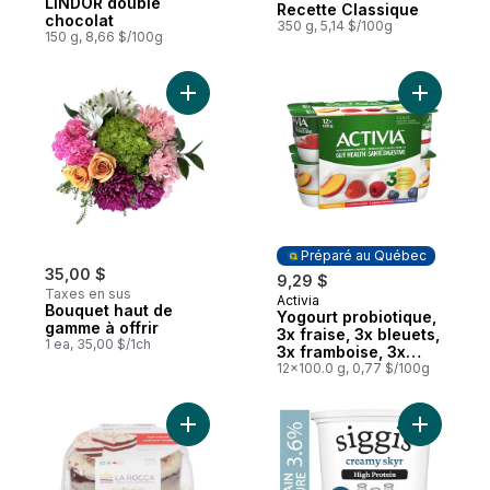
LINDOR double
Recette Classique
chocolat
350 g, 5,14 $/100g
150 g, 8,66 $/100g
Ajouter Bouquet haut de gamme à offrir a
Ajouter Y
Préparé au Québec
35,00 $
9,29 $
Taxes en sus
Activia
Préparé au Québec
Bouquet haut de
Yogourt probiotique,
gamme à offrir
3x fraise, 3x bleuets,
1 ea, 35,00 $/1ch
3x framboise, 3x
pêche
12x100.0 g, 0,77 $/100g
Ajouter Gâteau velours rouge au panier
Ajouter Y