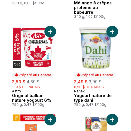
Mélange à crêpes
383 g, 0,85 $/100g
protéiné au
babeurre
340 g, 1,62 $/100g
Ajouter Original balkan nature yogourt 6%
Ajouter Y
Préparé au Canada
Préparé au Canada
sale:
, formerly:
sale:
, formerly:
3,50 $
4,69 $
3,49 $
3,99 $
1,19 $ DE RABAIS
0,50 $ DE RABAIS
Astro
Nanak
Préparé au Canada
Préparé au Canada
Original balkan
Yogourt nature de
nature yogourt 6%
type dahi
750 g, 0,47 $/100g
750 g, 0,47 $/100g
Ajouter Tubes yogourt 1% m.g. fraise et b
Ajouter C