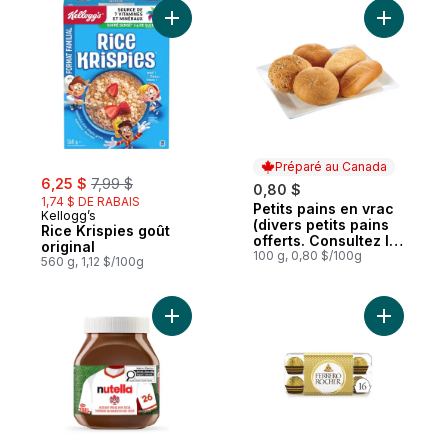
Ajouter Rice Krispies goût original au pani
Ajouter Pe
Préparé au Canada
sale:
, formerly:
6,25 $
7,99 $
0,80 $
1,74 $ DE RABAIS
Petits pains en vrac
Préparé au Canada
Kellogg’s
(divers petits pains
Rice Krispies goût
offerts. Consultez la
original
description de
100 g, 0,80 $/100g
560 g, 1,12 $/100g
produit)
Ajouter Pâte à tartiner aux noisettes avec
Ajouter B