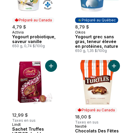
Préparé au Canada
Préparé au Québec
4,79 $
8,79 $
Activia
Oikos
Préparé au Canada
Préparé au Québec
Yogourt probiotique,
Yogourt grec sans
saveur vanille
gras, teneur élevée
650 g, 0,74 $/100g
en protéines, nature
650 g, 1,35 $/100g
Ajouter Sachet Truffes LINDOR double cho
Ajouter C
Préparé au Canada
12,99 $
18,00 $
Taxes en sus
Taxes en sus
Lindt
Nestlé
Préparé au Canada
Sachet Truffes
Chocolats Des Fêtes