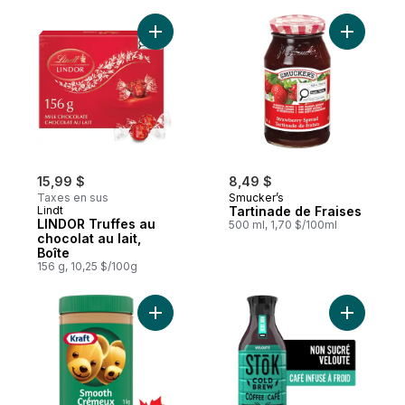
Ajouter LINDOR Truffes au chocolat au lait
Ajouter T
15,99 $
8,49 $
Taxes en sus
Smucker’s
Lindt
Tartinade de Fraises
LINDOR Truffes au
500 ml, 1,70 $/100ml
chocolat au lait,
Boîte
156 g, 10,25 $/100g
Ajouter Beurre d’arachide crémeux au pan
Ajouter ca