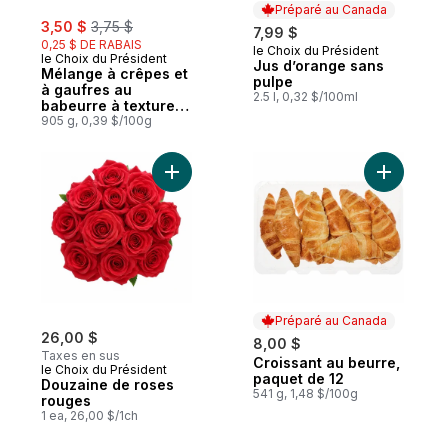
Préparé au Canada
sale:
, formerly:
3,50 $
3,75 $
7,99 $
0,25 $ DE RABAIS
le Choix du Président
Préparé au Canada
le Choix du Président
Jus d’orange sans
Mélange à crêpes et
pulpe
à gaufres au
2.5 l, 0,32 $/100ml
babeurre à texture
très légère
905 g, 0,39 $/100g
Ajouter Douzaine de roses rouges au pan
Ajouter C
Préparé au Canada
26,00 $
8,00 $
Taxes en sus
Croissant au beurre,
Préparé au Canada
le Choix du Président
paquet de 12
Douzaine de roses
541 g, 1,48 $/100g
rouges
1 ea, 26,00 $/1ch