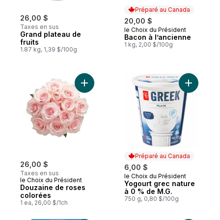
Préparé au Canada
26,00 $
20,00 $
Taxes en sus
le Choix du Président
Préparé au Canada
Grand plateau de
Bacon à l’ancienne
fruits
1 kg, 2,00 $/100g
1.87 kg, 1,39 $/100g
Ajouter Douzaine de roses colorées au p
Ajouter Y
Préparé au Canada
26,00 $
6,00 $
Taxes en sus
le Choix du Président
Préparé au Canada
le Choix du Président
Yogourt grec nature
Douzaine de roses
à 0 % de M.G.
colorées
750 g, 0,80 $/100g
1 ea, 26,00 $/1ch