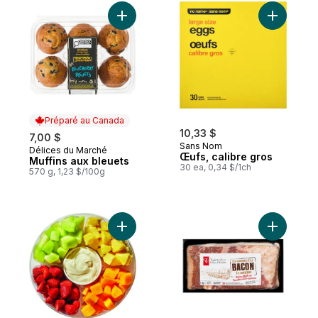
Ajouter Muffins aux bleuets au panier
Ajouter Œ
Préparé au Canada
10,33 $
7,00 $
Sans Nom
Délices du Marché
Préparé au Canada
Œufs, calibre gros
Muffins aux bleuets
30 ea, 0,34 $/1ch
570 g, 1,23 $/100g
Ajouter Grand plateau de fruits au panier
Ajouter B