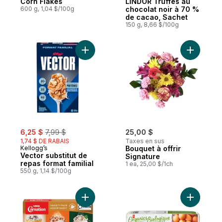
Corn Flakes
LINDOR Truffes au
600 g, 1,04 $/100g
chocolat noir à 70 %
de cacao, Sachet
150 g, 8,66 $/100g
Ajouter Vector substitut de repas format fa
Ajouter Bo
sale:
, formerly:
6,25 $
7,99 $
25,00 $
1,74 $ DE RABAIS
Taxes en sus
Kellogg’s
Bouquet à offrir
Vector substitut de
Signature
repas format familial
1 ea, 25,00 $/1ch
550 g, 1,14 $/100g
Ajouter Assortiment Chocolat Chaud au pa
Ajouter C