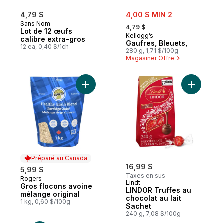
sale:
4,79 $
4,00 $ MIN 2
, formerly:
Sans Nom
4,79 $
Lot de 12 œufs
Kellogg’s
calibre extra-gros
Gaufres, Bleuets,
12 ea, 0,40 $/1ch
280 g, 1,71 $/100g
Magasiner Offre
Ajouter Gros flocons avoine mélange origi
Ajouter L
Préparé au Canada
16,99 $
5,99 $
Taxes en sus
Rogers
Préparé au Canada
Lindt
Gros flocons avoine
LINDOR Truffes au
mélange original
chocolat au lait
1 kg, 0,60 $/100g
Sachet
240 g, 7,08 $/100g