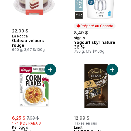
Préparé au Canada
22,00 $
8,49 $
La Rocca
siggi’s
Préparé au Canada
Gâteau velours
Yogourt skyr nature
rouge
36 %
600 g, 3,67 $/100g
750 g, 1,13 $/100g
Ajouter Corn Flakes au panier
Ajouter L
sale:
, formerly:
6,25 $
7,99 $
12,99 $
1,74 $ DE RABAIS
Taxes en sus
Kellogg’s
Lindt