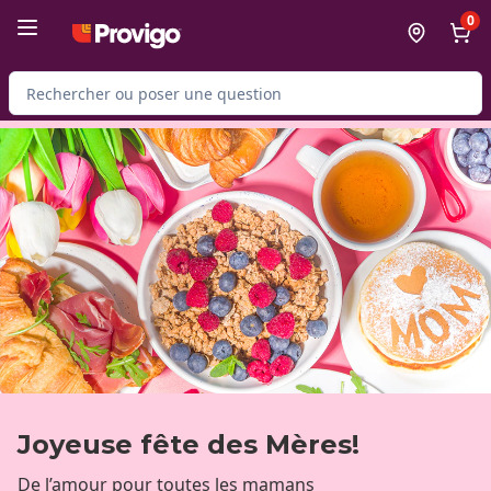
Passer au contenu principal
Passer au pied de page
0
Rechercher des produits
Joyeuse fête des Mères!
De l’amour pour toutes les mamans