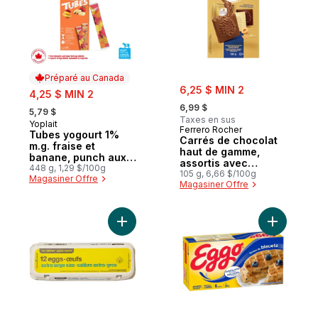
Préparé au Canada
sale:
sale:
6,25 $ MIN 2
4,25 $ MIN 2
, formerly:
, formerly:
6,99 $
5,79 $
Taxes en sus
Yoplait
Préparé au Canada
Ferrero Rocher
Tubes yogourt 1%
Carrés de chocolat
m.g. fraise et
haut de gamme,
banane, punch aux
assortis avec
fruits
448 g, 1,29 $/100g
noisettes, 10 carrés
105 g, 6,66 $/100g
Magasiner Offre
Magasiner Offre
de chocolat
emballés
individuellement,
parfaits à offrir ou à
Ajouter Lot de 12 œufs calibre extra-gros
Ajouter G
partager