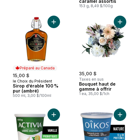
caramel assortis
153 g, 8,49 $/100g
Ajouter Sirop d’érable 100 % pur (ambré) 
Ajouter B
Préparé au Canada
35,00 $
15,00 $
Taxes en sus
le Choix du Président
Préparé au Canada
Bouquet haut de
Sirop d’érable 100 %
gamme à offrir
pur (ambré)
1 ea, 35,00 $/1ch
500 ml, 3,00 $/100ml
Ajouter Yogourt probiotique, saveur vanill
Ajouter Y