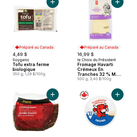
Ajouter F
Ajouter Tofu extra ferme 
Préparé au Canada
Préparé au Canada
4,49 $
16,99 $
Soyganic
le Choix du Président
Préparé au Canada
Préparé au Canada
Tofu extra ferme
Fromage Havarti
biologique
Crémeux En
350 g, 1,28 $/100g
Tranches 32 % M.G.
Format Club
500 g, 3,40 $/100g
Ajouter Viande fumée à la montréalaise a
Ajouter F