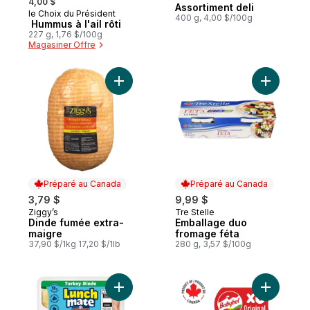
Préparé au Canada
4,00 $
Assortiment deli
le Choix du Président
Préparé au Canada
400 g, 4,00 $/100g
Hummus à l'ail rôti
227 g, 1,76 $/100g
Magasiner Offre
Ajouter Dinde fumée extra-maigre au pani
Ajouter E
Préparé au Canada
Préparé au Canada
3,79 $
9,99 $
Ziggy’s
Tre Stelle
Préparé au Canada
Préparé au Canada
Dinde fumée extra-
Emballage duo
maigre
fromage féta
37,90 $/1kg 17,20 $/1lb
280 g, 3,57 $/100g
Ajouter Trousse-collation à la dinde au pa
Ajouter C