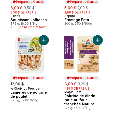
Préparé au Canada
Préparé au Canada
sale:
, formerly:
sale:
, formerly:
6,00 $
9,50 $
5,00 $
7,99 $
3,50 $ DE RABAIS
2,99 $ DE RABAIS
Piller’s
Saputo
Préparé au Canada
Préparé au Canada
Saucisson kolbassa
Fromage Feta
375 g, 16,00 $/1kg
200 g, 2,50 $/100g
1,60 $/100g
1 000 point PC Optimum
Ajouter Lanières de poitrine de poulet au 
Ajouter Po
Préparé au Canada
Préparé au Canada
sale:
, formerly:
12,00 $
8,00 $
9,29 $
le Choix du Président
1,29 $ DE RABAIS
Préparé au Canada
Lanières de poitrine
Maple Leaf
Préparé au Canada
Poitrine de dinde
de poulet
rôtie au four
375 g, 32,00 $/1kg
3,20 $/100g
tranchée Natural
Selections
175 g, 45,71 $/1kg
4,57 $/100g