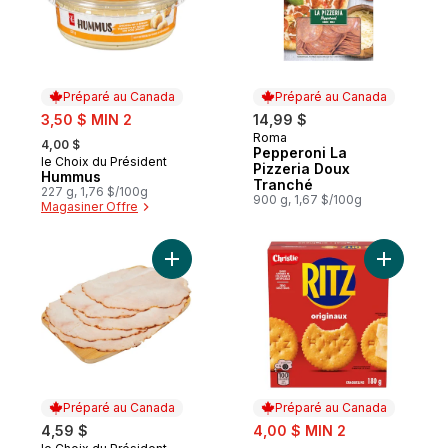
Préparé au Canada
Préparé au Canada
sale:
3,50 $ MIN 2
14,99 $
, formerly:
Roma
Préparé au Canada
4,00 $
Pepperoni La
le Choix du Président
Préparé au Canada
Pizzeria Doux
Hummus
Tranché
227 g, 1,76 $/100g
900 g, 1,67 $/100g
Magasiner Offre
Ajouter Poitrine de dinde rôtie au four (t
Ajouter C
Préparé au Canada
Préparé au Canada
sale:
4,59 $
4,00 $ MIN 2
, formerly: