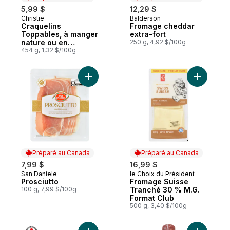
5,99 $
12,29 $
Christie
Balderson
Préparé au Canada
Préparé au Canada
Craquelins
Fromage cheddar
Toppables, à manger
extra-fort
nature ou en
250 g, 4,92 $/100g
topping, goût beurré,
454 g, 1,32 $/100g
feuilleté, craquelins
fondants en bouche
Ajouter Prosciutto au panier
Ajouter F
Préparé au Canada
Préparé au Canada
7,99 $
16,99 $
San Daniele
le Choix du Président
Préparé au Canada
Préparé au Canada
Prosciutto
Fromage Suisse
100 g, 7,99 $/100g
Tranché 30 % M.G.
Format Club
500 g, 3,40 $/100g