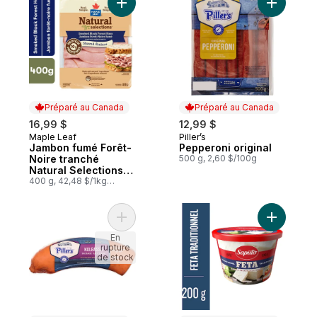
Ajouter Jambon fumé Forêt-Noire tranché N
Ajouter P
Préparé au Canada
Préparé au Canada
16,99 $
12,99 $
Maple Leaf
Piller’s
Préparé au Canada
Préparé au Canada
Jambon fumé Forêt-
Pepperoni original
Noire tranché
500 g, 2,60 $/100g
Natural Selections
Format familial
400 g, 42,48 $/1kg
4,25 $/100g
Ajouter Saucisson kolbassa au panier
Ajouter F
En
rupture
de stock