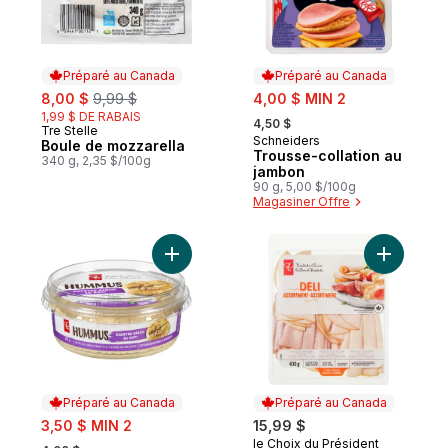
Préparé au Canada
Préparé au Canada
sale:
, formerly:
sale:
8,00 $
9,99 $
4,00 $ MIN 2
, formerly:
1,99 $ DE RABAIS
4,50 $
Tre Stelle
Préparé au Canada
Schneiders
Préparé au Canada
Boule de mozzarella
Trousse-collation au
340 g, 2,35 $/100g
jambon
90 g, 5,00 $/100g
Magasiner Offre
Ajouter Hummus à l'ail rôti au panier
Ajouter As
Préparé au Canada
Préparé au Canada
sale:
3,50 $ MIN 2
15,99 $
, formerly:
le Choix du Président