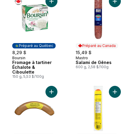
Ajouter Fromage à tartiner Échalote & Cib
Ajouter S
Préparé au Québec
Préparé au Canada
8,29 $
15,49 $
Boursin
Mastro
Préparé au Québec
Préparé au Canada
Fromage à tartiner
Salami de Gênes
Échalote &
600 g, 2,58 $/100g
Ciboulette
150 g, 5,53 $/100g
Ajouter Saucisson à l’ail en spirale au pani
Ajouter P