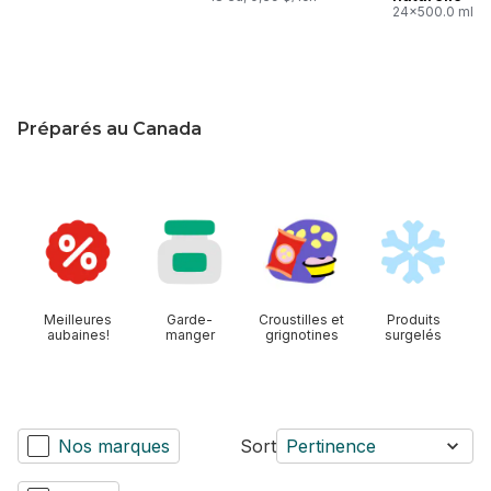
24x500.0 ml,
0,05 $/100ml
Préparés au Canada
sauter cette section
Meilleures
Garde-
Croustilles et
Produits
aubaines!
manger
grignotines
surgelés
Nos marques
Sort
Pertinence