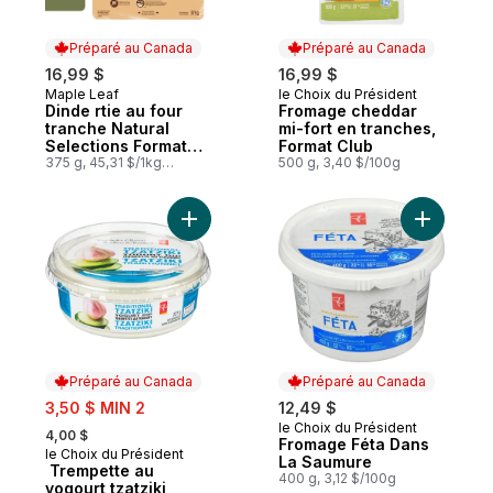
Préparé au Canada
Préparé au Canada
16,99 $
16,99 $
Maple Leaf
le Choix du Président
Préparé au Canada
Préparé au Canada
Dinde rtie au four
Fromage cheddar
tranche Natural
mi-fort en tranches,
Selections Format
Format Club
familial
375 g, 45,31 $/1kg
500 g, 3,40 $/100g
4,53 $/100g
Ajouter Trempette au yogourt tzatziki au 
Ajouter F
Préparé au Canada
Préparé au Canada
sale:
3,50 $ MIN 2
12,49 $
, formerly:
le Choix du Président
Préparé au Canada
4,00 $
Fromage Féta Dans
le Choix du Président
Préparé au Canada
La Saumure
Trempette au
400 g, 3,12 $/100g
yogourt tzatziki