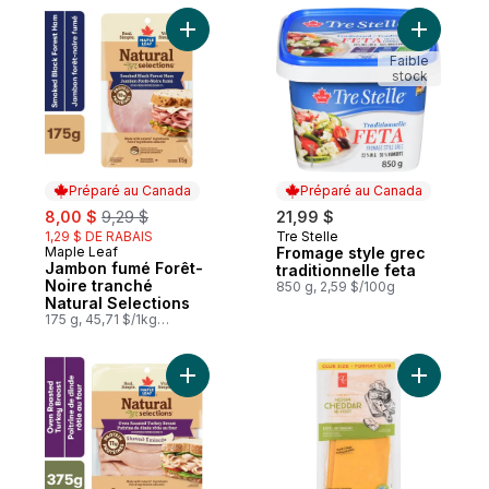
Ajouter Jambon fumé Forêt-Noire tranché 
Ajouter Fr
Faible
stock
Préparé au Canada
Préparé au Canada
sale:
, formerly:
8,00 $
9,29 $
21,99 $
1,29 $ DE RABAIS
Tre Stelle
Préparé au Canada
Maple Leaf
Fromage style grec
Préparé au Canada
Jambon fumé Forêt-
traditionnelle feta
Noire tranché
850 g, 2,59 $/100g
Natural Selections
175 g, 45,71 $/1kg
4,57 $/100g
Ajouter Dinde rtie au four tranche Natural 
Ajouter F