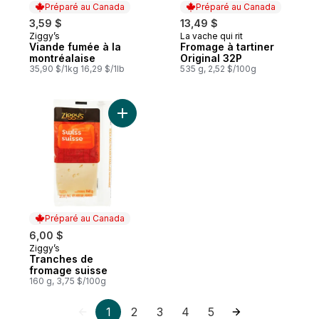
Préparé au Canada
Préparé au Canada
3,59 $
13,49 $
Ziggy’s
La vache qui rit
Préparé au Canada
Préparé au Canada
Viande fumée à la
Fromage à tartiner
montréalaise
Original 32P
35,90 $/1kg 16,29 $/1lb
535 g, 2,52 $/100g
Ajouter Tranches de fromage suisse au p
Préparé au Canada
6,00 $
Ziggy’s
Préparé au Canada
Tranches de
fromage suisse
160 g, 3,75 $/100g
1
2
3
4
5