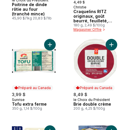
le Choix du Président
Préparé au Canada
4,49 $
Poitrine de dinde
Christie
Préparé au Canada
rôtie au four
Craquelins RITZ
(tranché mince)
originaux, goût
45,90 $/1kg 20,83 $/1lb
beurré, feuilleté,
craquelin fondant en
180 g, 2,49 $/100g
Magasiner Offre
bouche
Ajouter Tofu extra ferme au panier
Ajouter B
Préparé au Canada
Préparé au Canada
3,99 $
8,49 $
Sunrise
le Choix du Président
Préparé au Canada
Préparé au Canada
Tofu extra ferme
Brie double crème
350 g, 1,14 $/100g
200 g, 4,25 $/100g