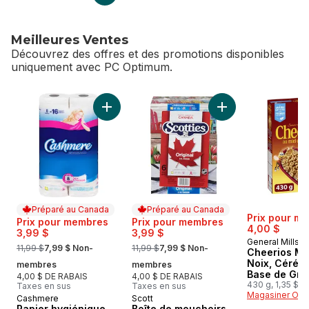
Meilleures Ventes
Découvrez des offres et des promotions disponibles
uniquement avec PC Optimum.
sauter Meilleures Ventes
Ajouter Papier hygiénique, 8 rouleaux, deux
Ajouter Boîte de m
Préparé au Canada
Préparé au Canada
Prix pour m
Prix pour membres
Prix pour membres
4,00 $
3,99 $
3,99 $
General Mills
, formerly:
, formerly:
11,99 $
7,99 $ Non-
11,99 $
7,99 $ Non-
Cheerios Mi
Noix, Céréal
membres
membres
Base de Gra
4,00 $ DE RABAIS
4,00 $ DE RABAIS
Entiers
430 g, 1,35 $/1
Taxes en sus
Taxes en sus
Magasiner Off
Cashmere
Scott
Préparé au Canada
Préparé au Canada
Papier hygiénique,
Boîte de mouchoirs,