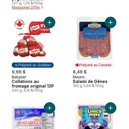
227 g, 1,76 $/100g
Magasiner Offre
Ajouter Collations au fromage original 12P
Ajouter S
Préparé au Québec
Préparé au Canada
9,99 $
8,49 $
Babybel
Mastro
Préparé au Québec
Préparé au Canada
Collations au
Salami de Gênes
fromage original 12P
150 g, 5,66 $/100g
240 g, 4,16 $/100g
Ajouter Boule de mozzarella au panier
Ajouter T