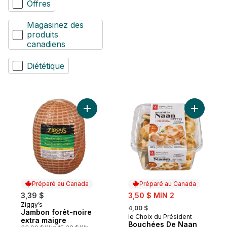
Offres
Magasinez des
produits
canadiens
Diététique
Ajouter Jambon forêt-noire extra maigre 
Ajouter B
Préparé au Canada
Préparé au Canada
sale:
3,39 $
3,50 $ MIN 2
, formerly:
Ziggy’s
Préparé au Canada
4,00 $
Jambon forêt-noire
le Choix du Président
Préparé au Canada
extra maigre
Bouchées De Naan