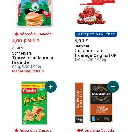
Préparé au Canada
Préparé au Québec
sale:
4,00 $ MIN 2
5,99 $
, formerly:
Babybel
Préparé au Québec
4,50 $
Collations au
Schneiders
Préparé au Canada
fromage Original 6P
Trousse-collation à
120 g, 4,99 $/100g
la dinde
90 g, 5,00 $/100g
Magasiner Offre
Ajouter Craquelins Toppables, à manger na
Ajouter F
Préparé au Canada
Préparé au Canada