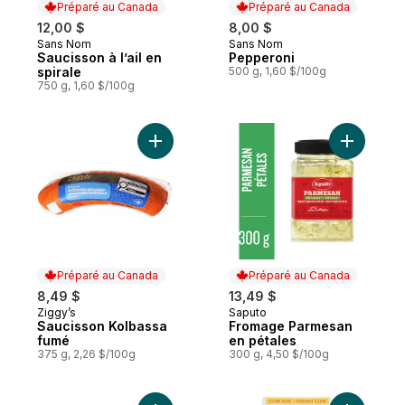
Préparé au Canada
Préparé au Canada
12,00 $
8,00 $
Sans Nom
Sans Nom
Préparé au Canada
Préparé au Canada
Saucisson à l’ail en
Pepperoni
spirale
500 g, 1,60 $/100g
750 g, 1,60 $/100g
Ajouter Saucisson Kolbassa fumé au panie
Ajouter F
Préparé au Canada
Préparé au Canada
8,49 $
13,49 $
Ziggy’s
Saputo
Préparé au Canada
Préparé au Canada
Saucisson Kolbassa
Fromage Parmesan
fumé
en pétales
375 g, 2,26 $/100g
300 g, 4,50 $/100g