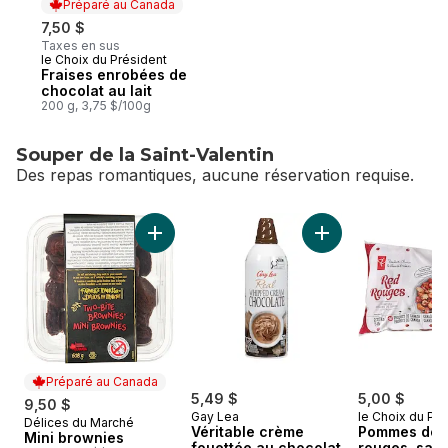
Préparé au Canada
7,50 $
Taxes en sus
le Choix du Président
Préparé au Canada
Fraises enrobées de
chocolat au lait
200 g, 3,75 $/100g
Souper de la Saint-Valentin
Des repas romantiques, aucune réservation requise.
sauter Souper de la Saint-Valentin
Ajouter Mini brownies au panier
Ajouter Véritable 
Préparé au Canada
5,49 $
5,00 $
9,50 $
Gay Lea
le Choix du Pré
Délices du Marché
Préparé au Canada
Véritable crème
Pommes de t
Mini brownies
fouettée au chocolat
rouges, sac 