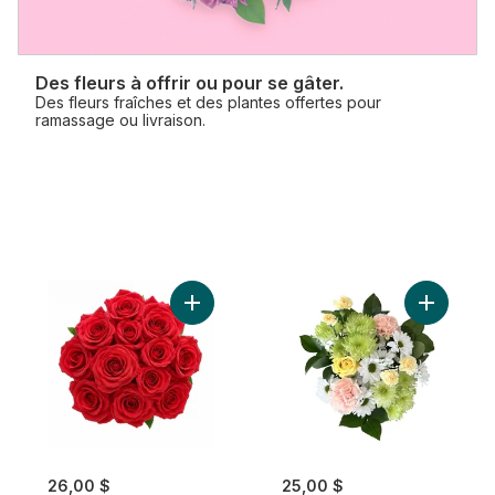
Des fleurs à offrir ou pour se gâter.
Des fleurs fraîches et des plantes offertes pour
ramassage ou livraison.
Ajouter Douzaine de roses rouges au pan
Ajouter B
26,00 $
25,00 $