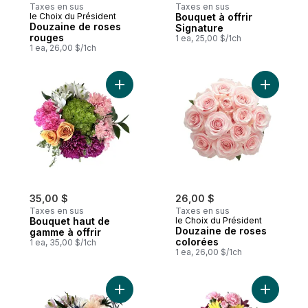
Taxes en sus
Taxes en sus
le Choix du Président
Bouquet à offrir
Douzaine de roses
Signature
rouges
1 ea, 25,00 $/1ch
1 ea, 26,00 $/1ch
Ajouter Bouquet haut de gamme à offrir a
Ajouter D
35,00 $
26,00 $
Taxes en sus
Taxes en sus
Bouquet haut de
le Choix du Président
Douzaine de roses
gamme à offrir
colorées
1 ea, 35,00 $/1ch
1 ea, 26,00 $/1ch
Ajouter Bouquet haut de gamme à offrir a
Ajouter B