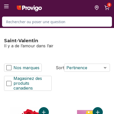
Passer au contenu principal
Passer au pied de page
0
Rechercher des produits
Saint-Valentin
Il y a de l’amour dans l’air
Nos marques
Sort
Pertinence
Magasinez des
produits
canadiens
Ajouter Douzaine de roses rouges au pan
Ajouter To