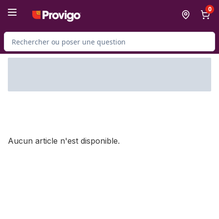
Passer au contenu principal
Passer au pied de page
0
Rechercher des produits
Aucun article n'est disponible.