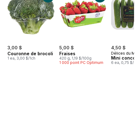
3,00 $
5,00 $
4,50 $
Couronne de brocoli
Fraises
Délices du Ma
Mini conco
1 ea, 3,00 $/1ch
420 g, 1,19 $/100g
1 000 point PC Optimum
6 ea, 0,75 $/1c