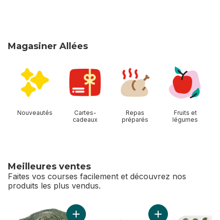
Magasiner Allées
sauter Magasiner Allées
Nouveautés
Cartes-
Repas
Fruits et
cadeaux
préparés
légumes
Meilleures ventes
Faites vos courses facilement et découvrez nos
produits les plus vendus.
sauter Meilleures ventes
Ajouter Couronne de brocoli au panier
Ajouter Fraises au 