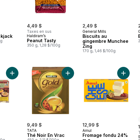
4,49 $
2,49 $
Taxes en sus
General Mills
G
ckjack
Haldiram’s
Biscuits au
Peanut Tasty
0g
gingembre Munchee
2
350 g, 1,28 $/100g
Zing
170 g, 1,46 $/100g
Ajouter Pani Puri au panier
Ajouter Thé Noir En Vrac au panier
Ajouter
9,49 $
12,99 $
TATA
Amul
Thé Noir En Vrac
Fromage fondu 24%
S
00g
450 g, 2,11 $/100g