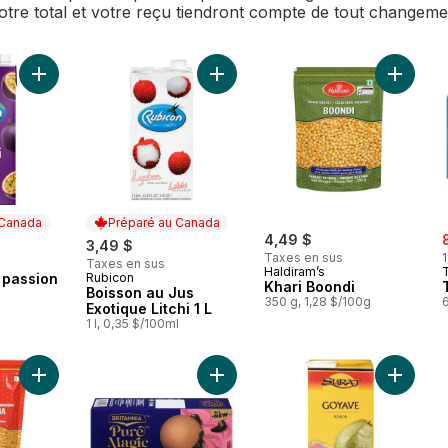
Votre total et votre reçu tiendront compte de tout changem
Ajouter Jus de fruits passion au panier
Ajouter Boisson au Jus Exotique Litc
Ajouter 
 Canada
Préparé au Canada
s
4,49 $
3,49 $
Taxes en sus
Taxes en sus
 Canada
Haldiram’s
T
s passion
Rubicon
Préparé au Canada
Khari Boondi
Boisson au Jus
l
350 g, 1,28 $/100g
6
Exotique Litchi 1 L
1 l, 0,35 $/100ml
Ajouter Aloo Bhujia au panier
Ajouter Les biscuits Pure Magic Ch
Ajouter