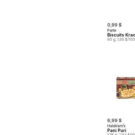
0,99 $
Parle
Biscuits Kra
60 g, 1,65 $/10
6,99 $
Haldiram’s
Pani Puri
275 g, 2,54 $/1