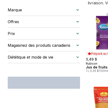
livraison. 
Marque
Offres
Prix
Magasinez des produits canadiens
Préparé au
Diététique et mode de vie
3,49 $
Rubicon
Préparé au
Jus de fruit
1 l, 0,35 $/100m