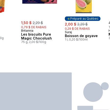
Préparé au Québec
sale:
, formerly:
1,50 $
2,29 $
sale:
, formerly:
2,00 $
2,29 $
0,79 $ DE RABAIS
0,29 $ DE RABAIS
Britannia
Suraj
Préparé au Québec
Les biscuits Pure
Boisson de goyave
00g
Magic Chocolush
3
1 l, 0,20 $/100ml
75 g, 2,00 $/100g