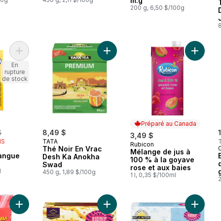
m.g
200 g, 6,50 $/100g
8
Ajouter Nectar de mangue Alphonso au panier
Ajouter Thé Noir En Vrac Desh Ka
Ajouter
En
rupture
de stock
Préparé au Canada
rly:
$
8,49 $
3,49 $
IS
TATA
Rubicon
Préparé au Canada
Thé Noir En Vrac
Mélange de jus à
angue
Desh Ka Anokha
100 % à la goyave
Swad
rose et aux baies
l
450 g, 1,89 $/100g
1 l, 0,35 $/100ml
Ajouter Croustilles De Pommes De Terre Aromatisées au panie
Ajouter Le fruit les biscuits au panie
Ajouter 