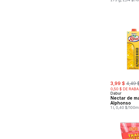
sale:
, forme
3,99 $
4,49 
0,50 $ DE RABA
Dabur
Nectar de m
Alphonso
1 l, 0,40 $/100m