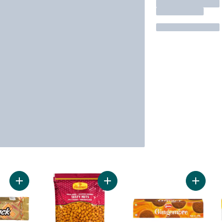
Ajouter Biscuits Krackjack au panier
Ajouter Peanut Tasty au panier
Ajouter