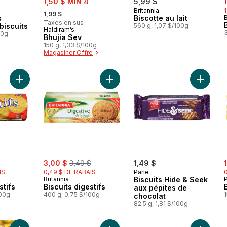
1,50 $ MIN 4
5,99 $
, formerly:
Britannia
1,99 $
s
Biscotte au lait
B
Taxes en sus
biscuits
560 g, 1,07 $/100g
Haldiram’s
00g
Bhujia Sev
150 g, 1,33 $/100g
Magasiner Offre
Ajouter Biscuits digestifs au panier
Ajouter Biscuits digestifs au panier
Ajouter 
rly:
sale:
, formerly:
s
3,00 $
3,49 $
1,49 $
IS
0,49 $ DE RABAIS
Parle
Britannia
Biscuits Hide & Seek
P
stifs
Biscuits digestifs
aux pépites de
100g
400 g, 0,75 $/100g
1
chocolat
82.5 g, 1,81 $/100g