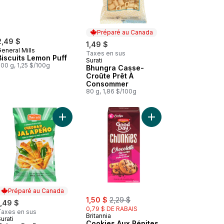
Préparé au Canada
2,49 $
1,49 $
eneral Mills
Taxes en sus
Biscuits Lemon Puff
Surati
Préparé au Canada
00 g, 1,25 $/100g
Bhungra Casse-
Croûte Prêt À
Consommer
80 g, 1,86 $/100g
 Fromage fondu 24% m.g au panier
Ajouter Tubes De Pommes De Terre, Cheddar Ja
Ajouter Cookies Aux P
Préparé au Canada
sale:
, formerly:
1,50 $
2,29 $
1,49 $
0,79 $ DE RABAIS
Taxes en sus
Britannia
urati
Préparé au Canada
Cookies Aux Pépites