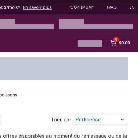
50 $/mois*.
En savoir plus
PC OPTIMUM🅪
FRAIS
EN
0
$0.00
 boissons
Trier par:
Pertinence
des offres disponibles au moment du ramassage ou de la