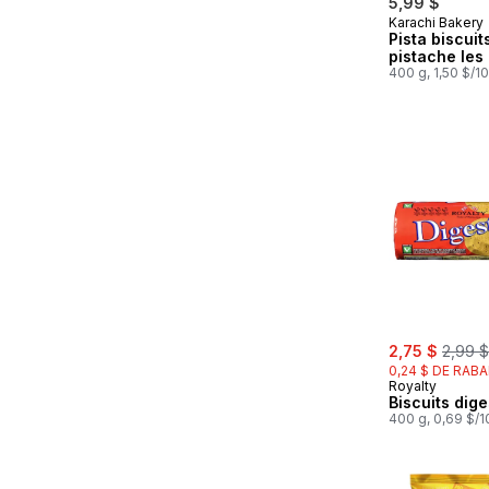
5,99 $
Karachi Bakery
Pista biscuit
pistache les 
400 g, 1,50 $/1
sale:
, forme
2,75 $
2,99 $
0,24 $ DE RABA
Royalty
Biscuits dige
400 g, 0,69 $/