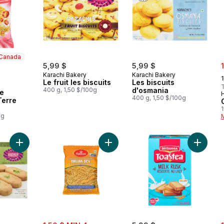
 Canada
s
5,99 $
5,99 $
,
Karachi Bakery
Karachi Bakery
1
Le fruit les biscuits
Les biscuits
 Canada
400 g, 1,50 $/100g
d'osmania
De
400 g, 1,50 $/100g
erre
1
0g
Ajouter Pista biscuits pistache les biscuits au panier
Ajouter Bhujia Sev au panier
Ajouter 
sale:
s