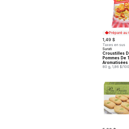
Préparé au
1,49 $
Taxes en sus
Surati
Préparé au
Croustilles 
Pommes De T
Aromatisées
80 g, 1,86 $/10