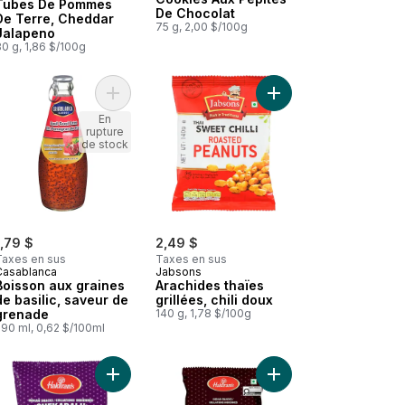
Tubes De Pommes
De Chocolat
De Terre, Cheddar
75 g, 2,00 $/100g
Jalapeno
0 g, 1,86 $/100g
 Anokha Swad au panier
 Mélange de jus à 100 % à la goyave rose et aux baies au panier
Ajouter Boisson aux graines de basilic, saveur 
Ajouter Arachides thaïe
En
rupture
de stock
1,79 $
2,49 $
Taxes en sus
Taxes en sus
Casablanca
Jabsons
Boisson aux graines
Arachides thaïes
de basilic, saveur de
grillées, chili doux
grenade
140 g, 1,78 $/100g
290 ml, 0,62 $/100ml
r
r
Les biscuits d'osmania au panier
Ajouter Chekaralu au panier
Ajouter Cacahuètes sa