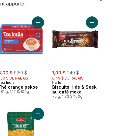
ent apporté.
hi 1 L au panier
Khari Boondi au panier
Ajouter Thé orange pekoe au panier
Ajouter Biscuits Hide
ale:
, formerly:
sale:
, formerly:
8,00 $
9,50 $
1,00 $
1,49 $
1,50 $ DE RABAIS
0,49 $ DE RABAIS
ea India
Parle
Thé orange pekoe
Biscuits Hide & Seek
81 g, 1,17 $/100g
au café moka
75 g, 1,33 $/100g
ocolush au panier
 Boisson de goyave au panier
Ajouter Moong Dal au panier