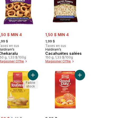
ale:
sale:
1,50 $ MIN 4
1,50 $ MIN 4
 formerly:
, formerly:
,99 $
1,99 $
Taxes en sus
Taxes en sus
Haldiram’s
Haldiram’s
Chekaralu
Cacahuètes salées
50 g, 1,33 $/100g
150 g, 1,33 $/100g
Magasiner Offre
Magasiner Offre
Biscotte au lait au panier
Ajouter Biscottes au suji au panier
Ajouter Biscuits aux 
Faible
stock
ale:
, formerly: