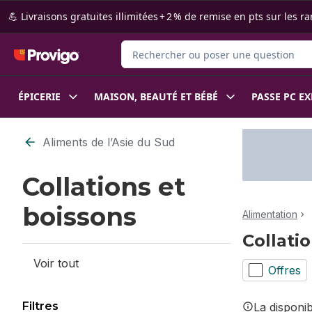
Passer au contenu principal
Passer au pied de page
💪 Livraisons gratuites illimitées + 2 % de remise en pts sur le
Rechercher des produits
ÉPICERIE
MAISON, BEAUTÉ ET BÉBÉ
PASSE PC E
Passer au filtrage du contenu
Aliments de l’Asie du Sud
Collations et
boissons
Alimentation
Collati
Voir tout
Offres
Filtres
La disponi