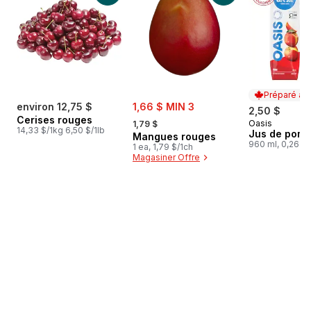
Préparé au
sale:
environ 12,75 $
1,66 $ MIN 3
2,50 $
, formerly:
Cerises rouges
Oasis
1,79 $
Préparé au
14,33 $/1kg 6,50 $/1lb
Jus de pom
Mangues rouges
960 ml, 0,26 $
1 ea, 1,79 $/1ch
Magasiner Offre