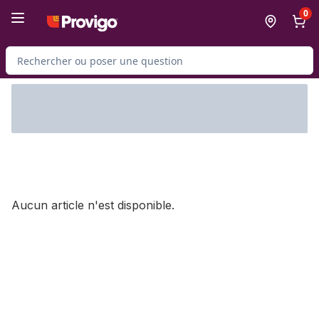
Passer au contenu principal
Passer au pied de page
0
Rechercher des produits
Aucun article n'est disponible.