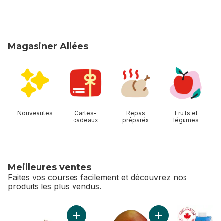
Magasiner Allées
sauter Magasiner Allées
Nouveautés
Cartes-
Repas
Fruits et
cadeaux
préparés
légumes
Meilleures ventes
Faites vos courses facilement et découvrez nos
produits les plus vendus.
sauter Meilleures ventes
Ajouter Cerises rouges au panier
Ajouter Mangues r