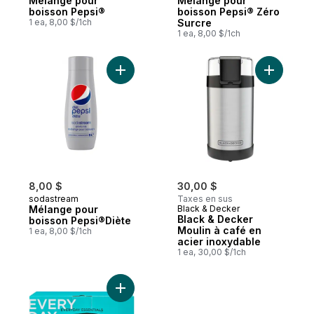
Mélange pour
Mélange pour
boisson Pepsi®
boisson Pepsi® Zéro
1 ea, 8,00 $/1ch
Surcre
1 ea, 8,00 $/1ch
Ajouter Mélange pour boisson Pepsi®Dièt
Ajouter B
8,00 $
30,00 $
sodastream
Taxes en sus
Mélange pour
Black & Decker
Black & Decker
boisson Pepsi®Diète
Moulin à café en
1 ea, 8,00 $/1ch
acier inoxydable
1 ea, 30,00 $/1ch
Ajouter Grille-pain 2 tranches au panier