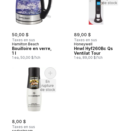
de stock
50,00 $
89,00 $
Taxes en sus
Taxes en sus
Hamilton Beach
Honeywell
Bouilloire en verre,
Hnwl Hyf260Bc Qs
1 l
Ventilat Tour
1 ea, 50,00 $/1ch
1 ea, 89,00 $/1ch
Ajouter Mélange po
En
rupture
de stock
8,00 $
Taxes en sus
sodastream