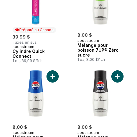
Préparé au Canada
8,00 $
39,99 $
sodastream
Taxes en sus
Mélange pour
sodastream
Préparé au Canada
boisson 7UP® Zéro
Cylindre Quick
sucre
Connect
1 ea, 8,00 $/1ch
1 ea, 39,99 $/1ch
Ajouter Mélange pour boisson Pepsi® au 
8,00 $
8,00 $
sodastream
sodastream