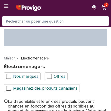
Passer au contenu principal
Passer au pied de page
0
Rechercher des produits
Maison
Électroménagers
Électroménagers
Nos marques
Offres
Magasinez des produits canadiens
La disponibilité et le prix des produits peuvent
changer en fonction des offres disponibles au
moment du ramassage ou de la livraison. Votre total