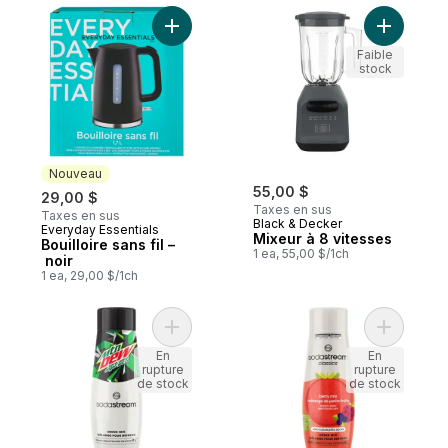
Ajouter Bouilloire sans fil – noir au panier
Ajouter M
Faible
stock
Nouveau
55,00 $
29,00 $
Taxes en sus
Taxes en sus
Black & Decker
Everyday Essentials
Nouveau
Mixeur à 8 vitesses
Bouilloire sans fil –
1 ea, 55,00 $/1ch
noir
1 ea, 29,00 $/1ch
Ajouter M
En
En
rupture
rupture
de stock
de stock