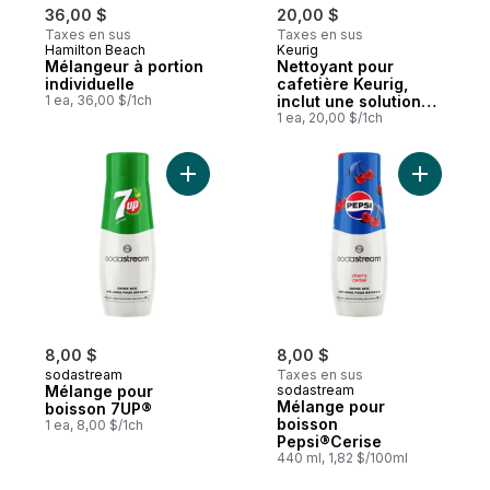
36,00 $
20,00 $
Taxes en sus
Taxes en sus
Hamilton Beach
Keurig
Mélangeur à portion
Nettoyant pour
individuelle
cafetière Keurig,
1 ea, 36,00 $/1ch
inclut une solution
de détartrage de 14
1 ea, 20,00 $/1ch
oz
Ajouter Mélange pour boisson 7UP® au p
8,00 $
8,00 $
sodastream
Taxes en sus
Mélange pour
sodastream
Mélange pour
boisson 7UP®
boisson
1 ea, 8,00 $/1ch
Pepsi®Cerise
440 ml, 1,82 $/100ml