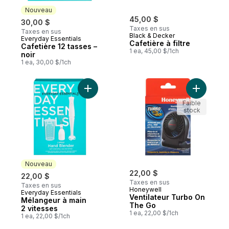
Nouveau
45,00 $
30,00 $
Taxes en sus
Taxes en sus
Black & Decker
Everyday Essentials
Nouveau
Cafetière à filtre
Cafetière 12 tasses –
1 ea, 45,00 $/1ch
noir
1 ea, 30,00 $/1ch
Ajouter Mélangeur à main 2 vitesses au pa
Ajouter V
Faible
stock
Nouveau
22,00 $
22,00 $
Taxes en sus
Taxes en sus
Honeywell
Everyday Essentials
Nouveau
Ventilateur Turbo On
Mélangeur à main
The Go
2 vitesses
1 ea, 22,00 $/1ch
1 ea, 22,00 $/1ch