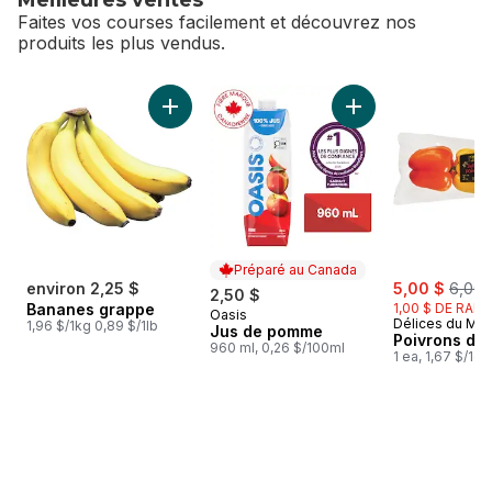
Meilleures ventes
Faites vos courses facilement et découvrez nos
produits les plus vendus.
sauter Meilleures ventes
Ajouter Bananes grappe au panier
Ajouter Jus de po
Préparé au Canada
sale:
, form
environ 2,25 $
5,00 $
6,00 
2,50 $
Bananes grappe
1,00 $ DE RABA
Oasis
Préparé au Canada
Délices du Ma
1,96 $/1kg 0,89 $/1lb
Jus de pomme
Poivrons de 
960 ml, 0,26 $/100ml
1 ea, 1,67 $/1ch