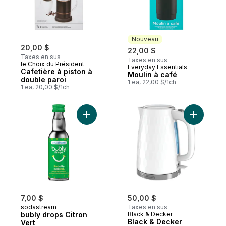
Nouveau
20,00 $
22,00 $
Taxes en sus
Taxes en sus
le Choix du Président
Everyday Essentials
Nouveau
Cafetière à piston à
Moulin à café
double paroi
1 ea, 22,00 $/1ch
1 ea, 20,00 $/1ch
Ajouter bubly drops Citron Vert au panier
Ajouter Bl
7,00 $
50,00 $
sodastream
Taxes en sus
bubly drops Citron
Black & Decker
Black & Decker
Vert