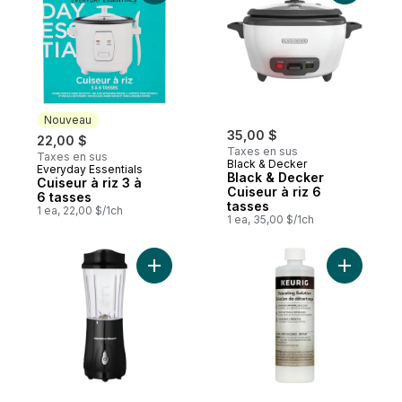
Nouveau
35,00 $
22,00 $
Taxes en sus
Taxes en sus
Black & Decker
Everyday Essentials
Nouveau
Black & Decker
Cuiseur à riz 3 à
Cuiseur à riz 6
6 tasses
tasses
1 ea, 22,00 $/1ch
1 ea, 35,00 $/1ch
Ajouter Mélangeur à portion individuelle a
Ajouter Ne