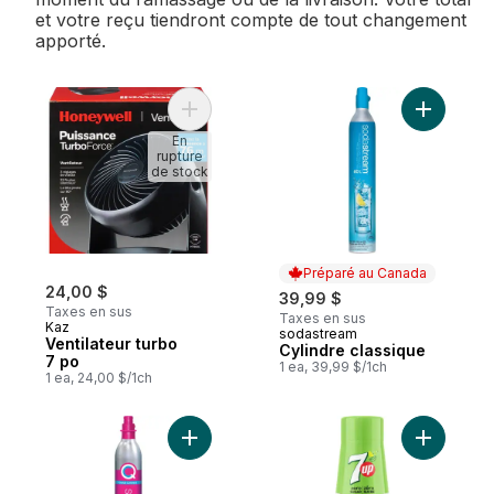
et votre reçu tiendront compte de tout changement
apporté.
Ajouter Ventilateur turbo 7 po au panier
Ajouter C
En
rupture
de stock
Préparé au Canada
24,00 $
39,99 $
Taxes en sus
Taxes en sus
Kaz
sodastream
Préparé au Canada
Ventilateur turbo
Cylindre classique
7 po
1 ea, 39,99 $/1ch
1 ea, 24,00 $/1ch
Ajouter Cylindre Quick Connect au panier