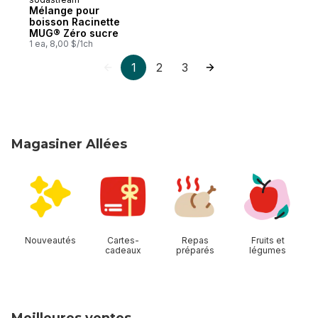
Mélange pour
boisson Racinette
MUG® Zéro sucre
1 ea, 8,00 $/1ch
1
2
3
Magasiner Allées
sauter Magasiner Allées
Nouveautés
Cartes-
Repas
Fruits et
cadeaux
préparés
légumes