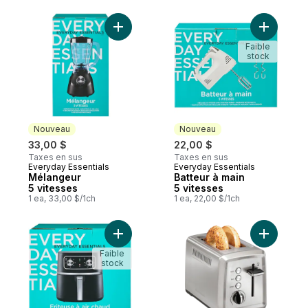
Ajouter Mélangeur 5 vitesses au panier
Ajouter Ba
Faible
stock
Nouveau
Nouveau
33,00 $
22,00 $
Taxes en sus
Taxes en sus
Everyday Essentials
Everyday Essentials
Nouveau
Nouveau
Mélangeur
Batteur à main
5 vitesses
5 vitesses
1 ea, 33,00 $/1ch
1 ea, 22,00 $/1ch
Ajouter Friteuse à air chaud – 4,2 L au pan
Ajouter H
Faible
stock