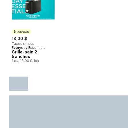
Nouveau
18,00 $
Taxes en sus
Everyday Essentials
Nouveau
Grille-pain 2
tranches
1 ea, 18,00 $/1ch