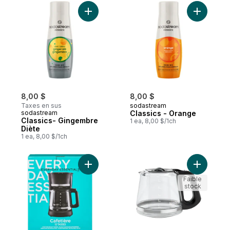
Ajouter Classics- Gingembre Diète au pan
Ajouter C
8,00 $
8,00 $
Taxes en sus
sodastream
sodastream
Classics - Orange
Classics- Gingembre
1 ea, 8,00 $/1ch
Diète
1 ea, 8,00 $/1ch
Ajouter Cafetière 12 tasses – noir au panie
Ajouter Ca
Faible
stock