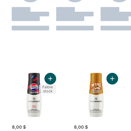
Ajouter Mélange pou
Faible
stock
8,00 $
8,00 $