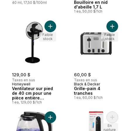
Bouilloire en nid
40 ml, 17,50 $/100ml
d'abeille 1,7 L
1 ea, 50,00 $/1ch
Ajouter Ventilateur sur pied de 40 cm pou
Ajouter Gr
Faible
Faible
stock
stock
129,00 $
60,00 $
Taxes en sus
Taxes en sus
Honeywell
Black & Decker
Ventilateur sur pied
Grille-pain 4
de 40 cm pour une
tranches
pièce entière
1 ea, 60,00 $/1ch
supèrieur quietset 5
1 ea, 129,00 $/1ch
Ajouter Bouilloire en verre, 1 l au panier
Ajouter H
En
rupture