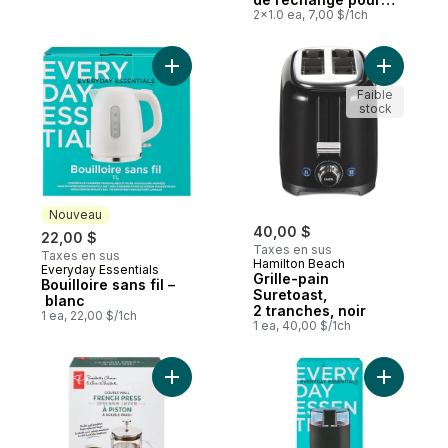
filtre à eau, 2 unités
2x1.0 ea, 7,00 $/1ch
Ajouter Bouilloire sans fil – blanc au panie
Ajouter Gr
Faible
stock
Nouveau
40,00 $
22,00 $
Taxes en sus
Taxes en sus
Hamilton Beach
Everyday Essentials
Nouveau
Grille-pain
Bouilloire sans fil –
Suretoast,
blanc
2 tranches, noir
1 ea, 22,00 $/1ch
1 ea, 40,00 $/1ch
Ajouter Cafetière à piston à double paroi 
Ajouter M