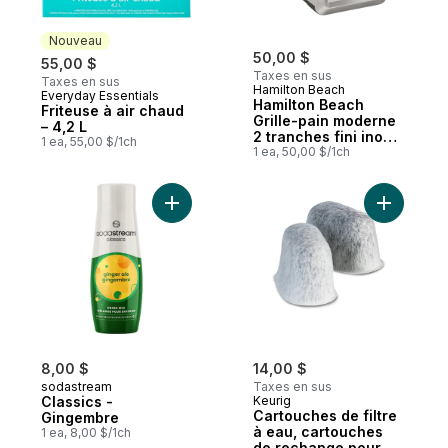
Nouveau
50,00 $
55,00 $
Taxes en sus
Taxes en sus
Hamilton Beach
Everyday Essentials
Nouveau
Hamilton Beach
Friteuse à air chaud
Grille-pain moderne
– 4,2 L
2 tranches fini inox
1 ea, 55,00 $/1ch
22794C
1 ea, 50,00 $/1ch
Ajouter Classics - Gingembre au panier
Ajouter C
8,00 $
14,00 $
sodastream
Taxes en sus
Classics -
Keurig
Cartouches de filtre
Gingembre
à eau, cartouches
1 ea, 8,00 $/1ch
de rechange pour