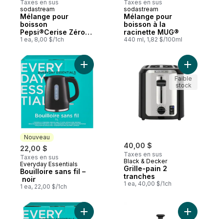
Taxes en sus
Taxes en sus
sodastream
sodastream
Mélange pour
Mélange pour
boisson
boisson à la
Pepsi®Cerise Zéro
racinette MUG®
sucre
1 ea, 8,00 $/1ch
440 ml, 1,82 $/100ml
Ajouter Bouilloire sans fil – noir au panier
Ajouter Gr
Faible
stock
Nouveau
40,00 $
22,00 $
Taxes en sus
Taxes en sus
Black & Decker
Everyday Essentials
Nouveau
Grille-pain 2
Bouilloire sans fil –
tranches
noir
1 ea, 40,00 $/1ch
1 ea, 22,00 $/1ch
Ajouter Cuiseur à riz 3 à 6 tasses au panie
Ajouter B