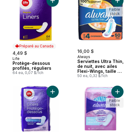
Ajouter Protège-dessous profilés, régulie
Ajouter Se
Faible
stock
Préparé au Canada
16,00 $
4,49 $
Always
Life
Préparé au Canada
Serviettes Ultra Thin,
Protège-dessous
de nuit, avec ailes
profilés, réguliers
Flexi-Wings, taille 4,
64 ea, 0,07 $/1ch
non parfumées, 50
50 ea, 0,32 $/1ch
serviettes
Ajouter Lot de 60 protège-dessous mince
Ajouter P
Faible
stock