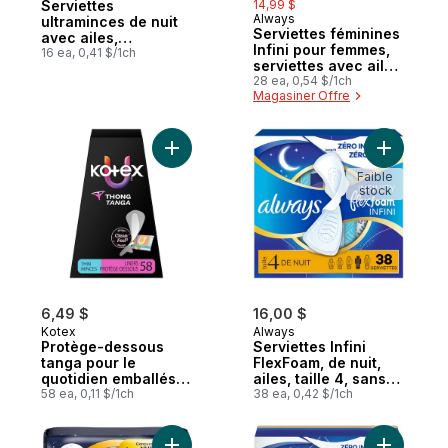
Serviettes
14,99 $
Always
ultraminces de nuit
Serviettes féminines
avec ailes,
Infini pour femmes,
absorption élevée,
16 ea, 0,41 $/1ch
serviettes avec ailes
16 unités
Flexfoam, taille 3,
28 ea, 0,54 $/1ch
Magasiner Offre
degré d’absorption
très abondant, non
parfumées, 28
serviettes
Ajouter Protège-dessous tanga pour le quo
Ajouter Se
Faible
stock
6,49 $
16,00 $
Kotex
Always
Protège-dessous
Serviettes Infini
tanga pour le
FlexFoam, de nuit,
quotidien emballés ,
ailes, taille 4, sans
absorption légère,
58 ea, 0,11 $/1ch
parfum, 38
38 ea, 0,42 $/1ch
longueur régulière,
serviettes
58 unités