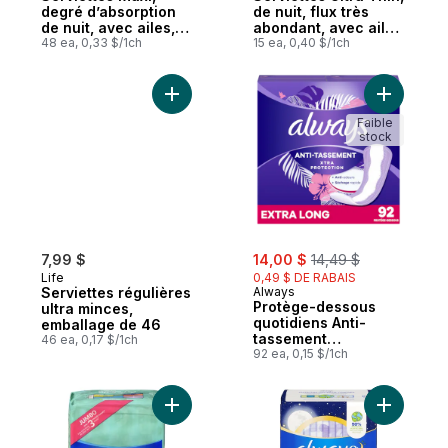
degré d’absorption
de nuit, flux très
de nuit, avec ailes,
abondant, avec ailes
pour femmes, taille
48 ea, 0,33 $/1ch
Flexi-Wings, taille 5,
15 ea, 0,40 $/1ch
4, 48 serviettes
non parfumées, 15
serviettes
Ajouter Serviettes régulières ultra mince
Ajouter P
Faible
stock
sale:
, formerly:
7,99 $
14,00 $
14,49 $
Life
0,49 $ DE RABAIS
Serviettes régulières
Always
Protège-dessous
ultra minces,
quotidiens Anti-
emballage de 46
tassement
46 ea, 0,17 $/1ch
Protection Xtra,
92 ea, 0,15 $/1ch
extra longs, non
parfumés, 92
protège-dessous
Ajouter Serviettes féminines Ultra Thin, d
Ajouter Se