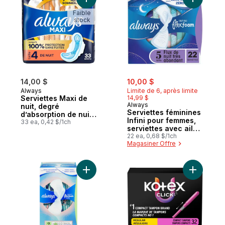
Ajouter Serviettes Maxi de nuit, degré d’a
Ajouter Se
Faible
stock
sale:
, formerly:
14,00 $
10,00 $
Always
Limite de 6, après limite
Serviettes Maxi de
14,99 $
Always
nuit, degré
Serviettes féminines
d’absorption de nuit,
Infini pour femmes,
avec ailes, pour
33 ea, 0,42 $/1ch
serviettes avec ailes
femmes, taille 4, non
Flexfoam, taille 5,
22 ea, 0,68 $/1ch
parfumées, 33 unités
Magasiner Offre
degré d’absorption
de nuit, flux très
abondant, non
parfumées, 22
Ajouter Serviettes féminines Infini pour f
Ajouter T
serviettes