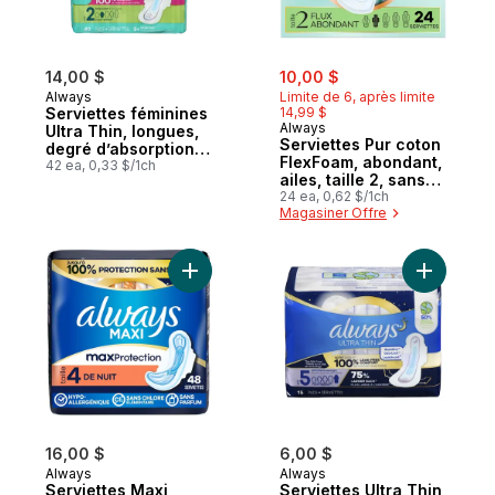
sale:
, formerly:
14,00 $
10,00 $
Always
Limite de 6, après limite
Serviettes féminines
14,99 $
Always
Ultra Thin, longues,
Serviettes Pur coton
degré d’absorption
FlexFoam, abondant,
super, avec ailes,
42 ea, 0,33 $/1ch
ailes, taille 2, sans
pour femmes, taille
parfum, 24
24 ea, 0,62 $/1ch
2, non parfumées,
Magasiner Offre
serviettes
42 serviettes
Ajouter Serviettes Maxi, degré d’absorptio
Ajouter Se
16,00 $
6,00 $
Always
Always
Serviettes Maxi,
Serviettes Ultra Thin,