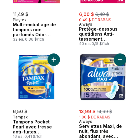
sale:
, formerly:
11,49 $
6,00 $
6,49 $
Playtex
0,49 $ DE RABAIS
Multi-emballage de
Always
Protège-dessous
tampons non
quotidiens Anti-
parfumés Odor
tassement
Shield à absorptivité
32 ea, 0,36 $/1ch
Protection Xtra,
40 ea, 0,15 $/1ch
régulière et super
extra longs, non
parfumés, 40
protège-dessous
Ajouter Tampons Pocket Pearl avec tresse
Ajouter Se
Faible
stock
sale:
, formerly:
6,50 $
13,99 $
14,99 $
Tampax
1,00 $ DE RABAIS
Tampons Pocket
Always
Serviettes Maxi, de
Pearl avec tresse
nuit, flux très
anti-fuites
abondant, avec
LeakGuard, degré
16 ea, 0,41 $/1ch