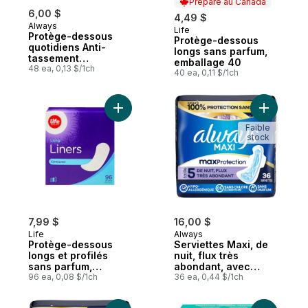
Préparé au Canada
6,00 $
4,49 $
Always
Life
Préparé au Canada
Protège-dessous
Protège-dessous
quotidiens Anti-
longs sans parfum,
tassement
emballage 40
Protection Xtra,
48 ea, 0,13 $/1ch
40 ea, 0,11 $/1ch
longs, non parfumés,
48 protège-dessous
Ajouter Protège-dessous longs et profilé
Ajouter Se
Faible
stock
7,99 $
16,00 $
Life
Always
Protège-dessous
Serviettes Maxi, de
longs et profilés
nuit, flux très
sans parfum,
abondant, avec
emballage de 96
96 ea, 0,08 $/1ch
ailes, pour femmes,
36 ea, 0,44 $/1ch
taille 5, 36 serviettes