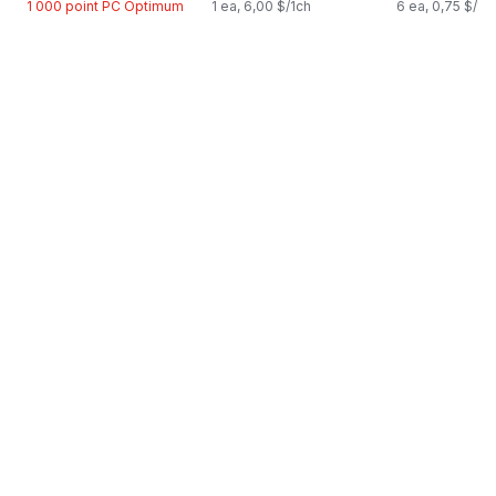
1 000 point PC Optimum
1 ea, 6,00 $/1ch
6 ea, 0,75 $/1c