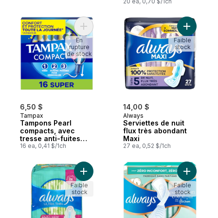
ailes, taille 5
20 ea, 0,70 $/1ch
d’absorption
régulier, non
parfumés, 16
tampons.
Ajouter Tampons Pearl compacts, avec tres
Ajouter Se
En
Faible
rupture
stock
de stock
6,50 $
14,00 $
Tampax
Always
Tampons Pearl
Serviettes de nuit
compacts, avec
flux très abondant
tresse anti-fuites
Maxi
LeakGuard et
16 ea, 0,41 $/1ch
27 ea, 0,52 $/1ch
applicateur
extensible, super, 16
tampons
Ajouter Serviettes féminines Ultra Thin, l
Ajouter Se
Faible
Faible
stock
stock