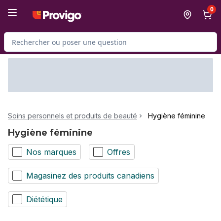
Passer au contenu principal
Passer au pied de page
0
Rechercher des produits
Soins personnels et produits de beauté
Hygiène féminine
Hygiène féminine
Nos marques
Offres
Magasinez des produits canadiens
Diététique