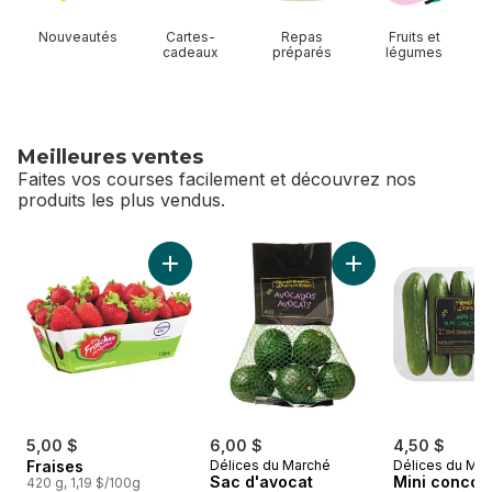
Nouveautés
Cartes-
Repas
Fruits et
cadeaux
préparés
légumes
Meilleures ventes
Faites vos courses facilement et découvrez nos
produits les plus vendus.
sauter Meilleures ventes
Ajouter Fraises au panier
Ajouter Sac d'avoc
5,00 $
6,00 $
4,50 $
Fraises
Délices du Marché
Délices du Ma
Sac d'avocat
Mini conco
420 g, 1,19 $/100g