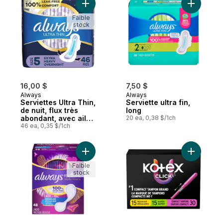
Ajouter Serviettes Ultra Thin, de nuit, flu
Ajouter Se
Faible
stock
16,00 $
7,50 $
Always
Always
Serviettes Ultra Thin,
Serviette ultra fin,
de nuit, flux très
long
abondant, avec ailes
20 ea, 0,38 $/1ch
Flexi-Wings, taille 5,
46 ea, 0,35 $/1ch
non parfumées, 46
serviettes
Ajouter Protège-dessous Radiant régulier,
Ajouter T
Faible
stock