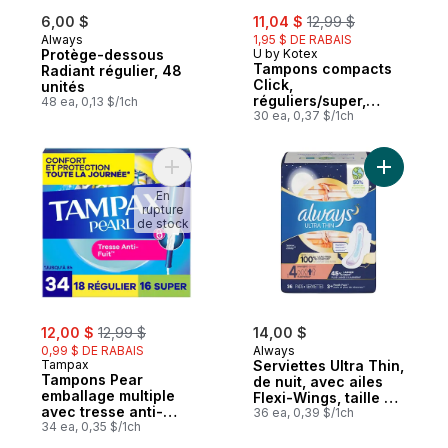
sale:
, formerly:
6,00 $
11,04 $
12,99 $
Always
1,95 $ DE RABAIS
Protège-dessous
U by Kotex
Tampons compacts
Radiant régulier, 48
Click,
unités
réguliers/super,
48 ea, 0,13 $/1ch
emballage multiple,
30 ea, 0,37 $/1ch
non parfumés, 30
tampons
Ajouter Tampons Pear emballage multiple 
Ajouter Se
En
rupture
de stock
sale:
, formerly:
12,00 $
12,99 $
14,00 $
0,99 $ DE RABAIS
Always
Tampax
Serviettes Ultra Thin,
Tampons Pear
de nuit, avec ailes
emballage multiple
Flexi-Wings, taille 4,
avec tresse anti-
non parfumées, 36
36 ea, 0,39 $/1ch
fuites LeakGuard,
34 ea, 0,35 $/1ch
serviettes
régulier/super, 34