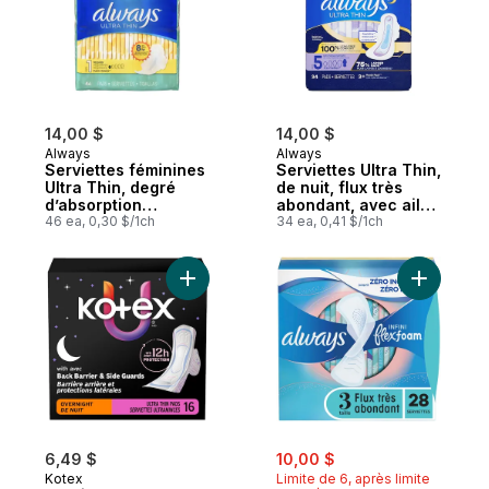
14,00 $
14,00 $
Always
Always
Serviettes féminines
Serviettes Ultra Thin,
Ultra Thin, degré
de nuit, flux très
d’absorption
abondant, avec ailes
régulier, avec ailes,
46 ea, 0,30 $/1ch
Flexi-Wings, taille 5,
34 ea, 0,41 $/1ch
pour femmes, taille 1,
non parfumées, 34
non parfumées, 46
serviettes
serviettes
Ajouter Serviettes ultraminces de nuit ave
Ajouter S
sale:
, formerly:
6,49 $
10,00 $
Kotex
Limite de 6, après limite