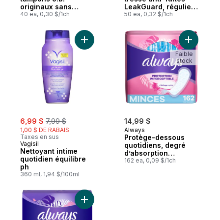
originaux sans
LeakGuard, régulier,
applicateur à
40 ea, 0,30 $/1ch
50 tampons
50 ea, 0,32 $/1ch
absorptivité
régulière, super et
super plus, 40u
Ajouter Nettoyant intime quotidien équilib
Ajouter P
Faible
stock
sale:
, formerly:
6,99 $
7,99 $
14,99 $
1,00 $ DE RABAIS
Always
Taxes en sus
Protège-dessous
Vagisil
quotidiens, degré
Nettoyant intime
d’absorption
quotidien équilibre
régulier, non
162 ea, 0,09 $/1ch
ph
parfumés, 162
360 ml, 1,94 $/100ml
protège-dessous
Ajouter Protège-dessous quotidiens Anti-