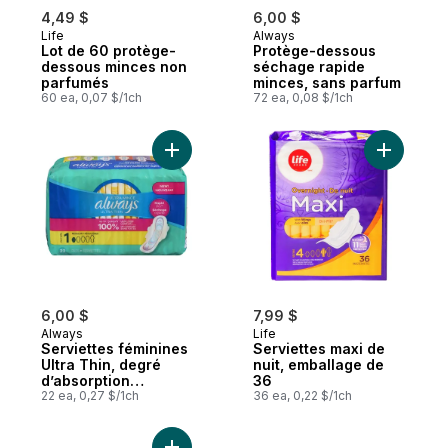
4,49 $
6,00 $
Life
Always
Lot de 60 protège-
Protège-dessous
dessous minces non
séchage rapide
parfumés
minces, sans parfum
60 ea, 0,07 $/1ch
72 ea, 0,08 $/1ch
Ajouter Serviettes féminines Ultra Thin, d
Ajouter S
6,00 $
7,99 $
Always
Life
Serviettes féminines
Serviettes maxi de
Ultra Thin, degré
nuit, emballage de
d’absorption
36
régulier, avec ailes,
22 ea, 0,27 $/1ch
36 ea, 0,22 $/1ch
pour femmes, taille 1,
non parfumées, 22
serviettes