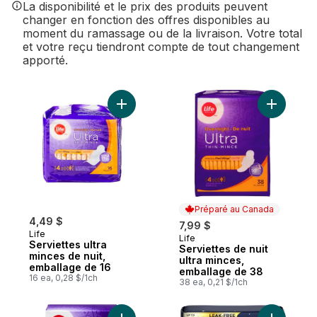
La disponibilité et le prix des produits peuvent
changer en fonction des offres disponibles au
moment du ramassage ou de la livraison. Votre total
et votre reçu tiendront compte de tout changement
apporté.
Ajouter Serviettes ultra minces de nuit, e
Ajouter S
Préparé au Canada
4,49 $
7,99 $
Life
Life
Préparé au Canada
Serviettes ultra
Serviettes de nuit
minces de nuit,
ultra minces,
emballage de 16
emballage de 38
16 ea, 0,28 $/1ch
38 ea, 0,21 $/1ch