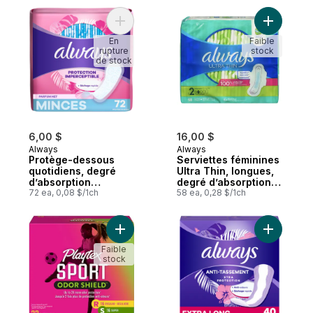
tampons
Ajouter Protège-dessous quotidiens, degr
Ajouter S
En
Faible
rupture
stock
de stock
6,00 $
16,00 $
Always
Always
Protège-dessous
Serviettes féminines
quotidiens, degré
Ultra Thin, longues,
d’absorption
degré d’absorption
régulier, parfumés,
72 ea, 0,08 $/1ch
super, avec ailes,
58 ea, 0,28 $/1ch
72 protège-dessous
pour femmes, taille
2, non parfumées,
58 serviettes
Ajouter Multi-emballage de tampons non p
Ajouter P
Faible
stock