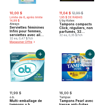
sale:
, formerly:
sale:
, formerly:
10,00 $
11,04 $
12,99 $
Limite de 6, après limite
1,95 $ DE RABAIS
14,99 $
U by Kotex
Always
Tampons compacts
Serviettes féminines
Click, réguliers, non
Infini pour femmes,
parfumés, 32
serviettes avec ailes
tampons
32 ea, 0,35 $/1ch
Flexfoam, taille 2,
32 ea, 0,47 $/1ch
Magasiner Offre
degré d’absorption
abondant, non
parfumées, 32
serviettes
Ajouter Multi-emballage de tampons o.b. or
Ajouter T
Faible
stock
11,99 $
16,00 $
o.b.
Tampax
Multi-emballage de
Tampons Pearl avec
tampons o.b.
tresse anti-fuites