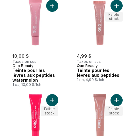
Ajouter Teinte pour les lèvres aux pepti
Ajouter T
Faible
stock
10,00 $
4,99 $
Taxes en sus
Taxes en sus
Quo Beauty
Quo Beauty
Teinte pour les
Teinte pour les
lèvres aux peptides
lèvres aux peptides
watermelon
1 ea, 4,99 $/1ch
1 ea, 10,00 $/1ch
Ajouter Teinte pour les lèvres aux peptid
Ajouter Te
Faible
Faible
stock
stock