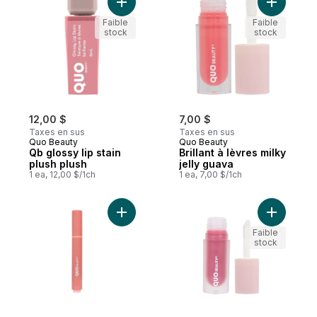
Ajouter Qb glossy lip stain plush plush au 
Ajouter Br
Faible
Faible
stock
stock
12,00 $
7,00 $
Taxes en sus
Taxes en sus
Quo Beauty
Quo Beauty
Qb glossy lip stain
Brillant à lèvres milky
plush plush
jelly guava
1 ea, 12,00 $/1ch
1 ea, 7,00 $/1ch
Ajouter Stylo à clic d’huile aux peptides p
Ajouter Br
Faible
stock