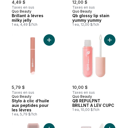
4,49 $
12,00 $
Taxes en sus
Taxes en sus
Quo Beauty
Quo Beauty
Brillant à lèvres
Qb glossy lip stain
milky jelly
yummy yummy
1 ea, 4,49 $/1ch
1 ea, 12,00 $/1ch
Ajouter Stylo à clic d’huile aux peptides p
Ajouter 
5,79 $
10,00 $
Taxes en sus
Taxes en sus
Quo Beauty
Quo Beauty
Stylo à clic d’huile
QB REPULPNT
aux peptides pour
BRILLNT A LEV CUPC
les lèvres
1 ea, 10,00 $/1ch
1 ea, 5,79 $/1ch