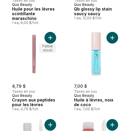
Taxes en sus
Taxes en sus
Quo Beauty
Quo Beauty
Huile pour les lèvres
Qb glossy lip stain
scintillante
saucy saucy
maraschino
1 ea, 12,00 $/1ch
1 ea, 9,00 $/1ch
Ajouter Crayon aux peptides pour les lèv
Ajouter H
Faible
stock
4,79 $
7,00 $
Taxes en sus
Taxes en sus
Quo Beauty
Quo Beauty
Crayon aux peptides
Huile à lèvres, noix
pour les lèvres
de coco
1 ea, 4,79 $/1ch
1 ea, 7,00 $/1ch
Ajouter Huile à lèvres repulpante hot and
Ajouter Br