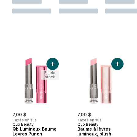
Ajouter Qb Lumineux Baume Levres Punch
Ajouter B
Faible
stock
7,00 $
7,00 $
Taxes en sus
Taxes en sus
Quo Beauty
Quo Beauty
Qb Lumineux Baume
Baume à lèvres
Levres Punch
lumineux, blush