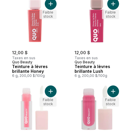
Ajouter Teinture à lèvres brillante Honey 
Ajouter Te
Faible
Faible
stock
stock
12,00 $
12,00 $
Taxes en sus
Taxes en sus
Quo Beauty
Quo Beauty
Teinture à lèvres
Teinture à lèvres
brillante Honey
brillante Lush
6 g, 200,00 $/100g
6 g, 200,00 $/100g
Ajouter Huile à lèvres adaptable au ph tutu
Ajouter Br
Faible
Faible
stock
stock