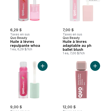
6,29 $
7,00 $
Taxes en sus
Taxes en sus
Quo Beauty
Quo Beauty
Huile à lèvres
Huile à lèvres
repulpante whoa
adaptable au ph
1 ea, 6,29 $/1ch
ballet blush
1 ea, 7,00 $/1ch
Ajouter Huile pour les lèvres scintillante 
Ajouter Q
9,00 $
12,00 $