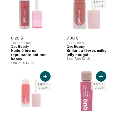
Faible
stock
6,29 $
7,00 $
Taxes en sus
Taxes en sus
Quo Beauty
Quo Beauty
Huile à lèvres
Brillant à lèvres milky
repulpante hot and
jelly nougat
heavy
1 ea, 7,00 $/1ch
1 ea, 6,29 $/1ch
Ajouter Brillant à lèvres milky jelly au pani
Ajouter Q
Faible
Faible
stock
stock