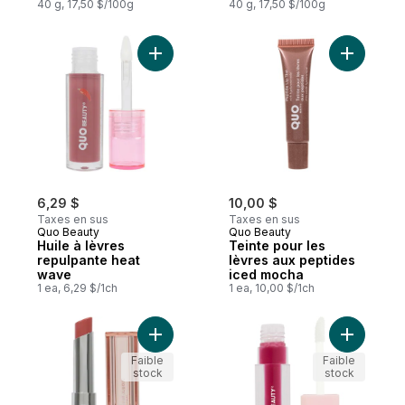
40 g, 17,50 $/100g
40 g, 17,50 $/100g
Ajouter Huile à lèvres repulpante heat wa
Ajouter T
6,29 $
10,00 $
Taxes en sus
Taxes en sus
Quo Beauty
Quo Beauty
Huile à lèvres
Teinte pour les
repulpante heat
lèvres aux peptides
wave
iced mocha
1 ea, 6,29 $/1ch
1 ea, 10,00 $/1ch
Ajouter Baume à lèvres brillant bare au pa
Ajouter H
Faible
Faible
stock
stock