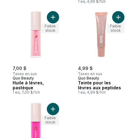
1 ea, 4,99 $/1ch
Ajouter Huile à lèvres, pastèque au panie
Ajouter T
Faible
Faible
stock
stock
7,00 $
4,99 $
Taxes en sus
Taxes en sus
Quo Beauty
Quo Beauty
Huile à lèvres,
Teinte pour les
pastèque
lèvres aux peptides
1 ea, 7,00 $/1ch
1 ea, 4,99 $/1ch
Ajouter QB HUILE POUR LES LEVRES CHER
Faible
stock