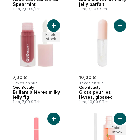
Spearmint
jelly parfait
1 ea, 7,00 $/1ch
1 ea, 7,00 $/1ch
Ajouter Brillant à lèvres milky jelly fig au p
Ajouter G
Faible
stock
7,00 $
10,00 $
Taxes en sus
Taxes en sus
Quo Beauty
Quo Beauty
Brillant à lèvres milky
Gloss pour les
jelly fig
lèvres, glossed
1 ea, 7,00 $/1ch
1 ea, 10,00 $/1ch
Ajouter Stylo à clic d’huile aux peptides p
Ajouter H
Faible
stock