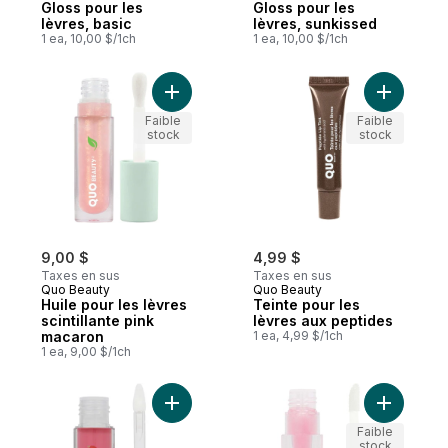
Gloss pour les
Gloss pour les
lèvres, basic
lèvres, sunkissed
1 ea, 10,00 $/1ch
1 ea, 10,00 $/1ch
Ajouter Huile pour les lèvres scintillante 
Ajouter T
Faible
Faible
stock
stock
9,00 $
4,99 $
Taxes en sus
Taxes en sus
Quo Beauty
Quo Beauty
Huile pour les lèvres
Teinte pour les
scintillante pink
lèvres aux peptides
macaron
1 ea, 4,99 $/1ch
1 ea, 9,00 $/1ch
Ajouter Huile à lèvres repulpante whoa au
Ajouter Hu
Faible
stock