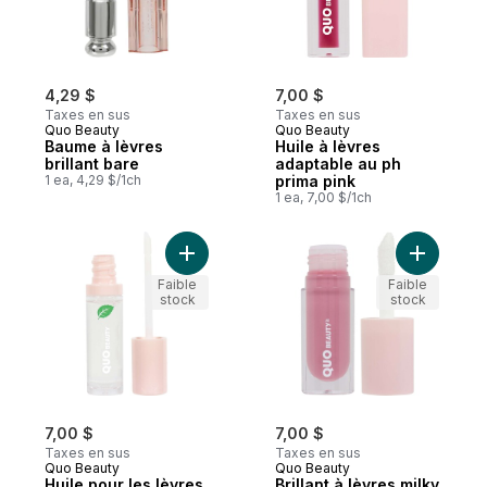
4,29 $
7,00 $
Taxes en sus
Taxes en sus
Quo Beauty
Quo Beauty
Baume à lèvres
Huile à lèvres
brillant bare
adaptable au ph
1 ea, 4,29 $/1ch
prima pink
1 ea, 7,00 $/1ch
Ajouter Huile pour les lèvres Spearmint au
Ajouter Br
Faible
Faible
stock
stock
7,00 $
7,00 $
Taxes en sus
Taxes en sus
Quo Beauty
Quo Beauty
Huile pour les lèvres
Brillant à lèvres milky