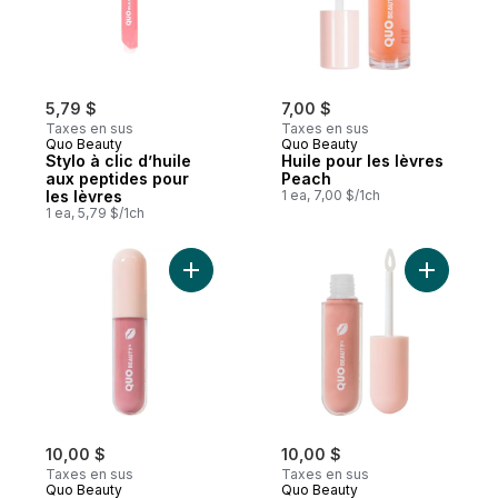
5,79 $
7,00 $
Taxes en sus
Taxes en sus
Quo Beauty
Quo Beauty
Stylo à clic d’huile
Huile pour les lèvres
aux peptides pour
Peach
les lèvres
1 ea, 7,00 $/1ch
1 ea, 5,79 $/1ch
Ajouter Gloss pour les lèvres, basic au pa
Ajouter G
10,00 $
10,00 $
Taxes en sus
Taxes en sus
Quo Beauty
Quo Beauty