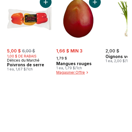
Ajouter Poivrons de serre au panier
Ajouter Mangues r
sale:
, formerly:
sale:
5,00 $
6,00 $
1,66 $ MIN 3
2,00 $
, formerly:
1,00 $ DE RABAIS
Oignons ver
1,79 $
Délices du Marché
1 ea, 2,00 $/1ch
Mangues rouges
Poivrons de serre
1 ea, 1,79 $/1ch
1 ea, 1,67 $/1ch
Magasiner Offre