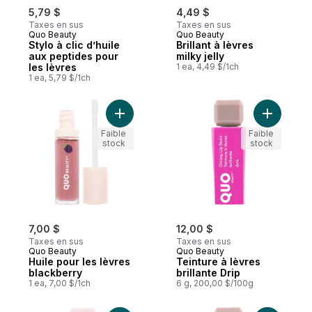
5,79 $
4,49 $
Taxes en sus
Taxes en sus
Quo Beauty
Quo Beauty
Stylo à clic d’huile
Brillant à lèvres
aux peptides pour
milky jelly
les lèvres
1 ea, 4,49 $/1ch
1 ea, 5,79 $/1ch
Ajouter Huile pour les lèvres blackberry a
Ajouter Te
Faible
Faible
stock
stock
7,00 $
12,00 $
Taxes en sus
Taxes en sus
Quo Beauty
Quo Beauty
Huile pour les lèvres
Teinture à lèvres
blackberry
brillante Drip
1 ea, 7,00 $/1ch
6 g, 200,00 $/100g