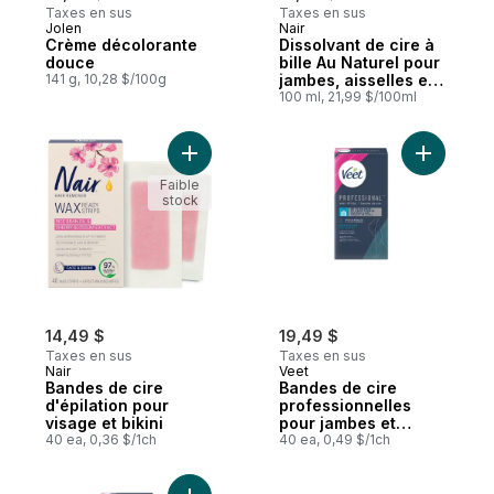
Taxes en sus
Taxes en sus
Jolen
Nair
Crème décolorante
Dissolvant de cire à
douce
bille Au Naturel pour
141 g, 10,28 $/100g
jambes, aisselles et
bikini
100 ml, 21,99 $/100ml
Ajouter Bandes de cire d'épilation pour vi
Ajouter B
Faible
stock
14,49 $
19,49 $
Taxes en sus
Taxes en sus
Nair
Veet
Bandes de cire
Bandes de cire
d'épilation pour
professionnelles
visage et bikini
pour jambes et
40 ea, 0,36 $/1ch
corps, peau sensible
40 ea, 0,49 $/1ch