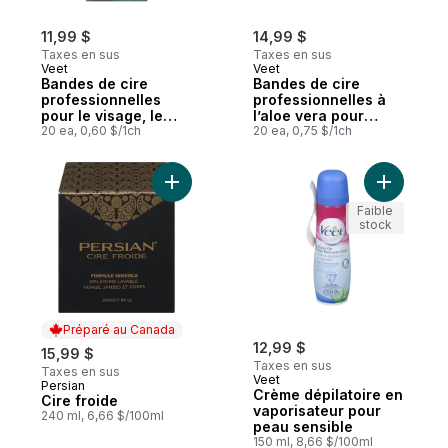
11,99 $
14,99 $
Taxes en sus
Taxes en sus
Veet
Veet
Bandes de cire
Bandes de cire
professionnelles
professionnelles à
pour le visage, le
l’aloe vera pour
bikini et les aisselles
20 ea, 0,60 $/1ch
jambes et corps,
20 ea, 0,75 $/1ch
peau sèche
Ajouter Cire froide au panier
Ajouter C
Faible
stock
Préparé au Canada
12,99 $
15,99 $
Taxes en sus
Taxes en sus
Veet
Persian
Préparé au Canada
Crème dépilatoire en
Cire froide
vaporisateur pour
240 ml, 6,66 $/100ml
peau sensible
150 ml, 8,66 $/100ml