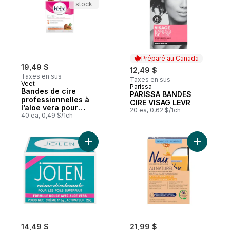
stock
Préparé au Canada
19,49 $
12,49 $
Taxes en sus
Taxes en sus
Veet
Parissa
Préparé au Canada
Bandes de cire
PARISSA BANDES
professionnelles à
CIRE VISAG LEVR
l’aloe vera pour
20 ea, 0,62 $/1ch
jambes et corps,
40 ea, 0,49 $/1ch
peau sèche
Ajouter Crème décolorante douce au pan
Ajouter Di
14,49 $
21,99 $