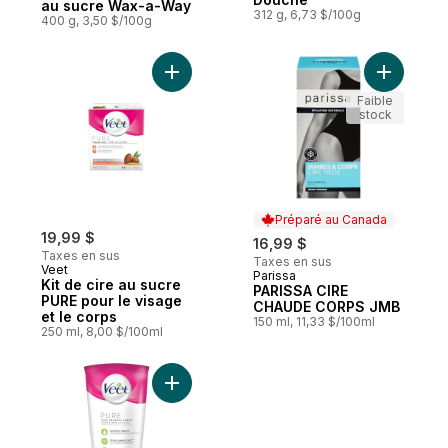
au sucre Wax-a-Way
312 g, 6,73 $/100g
400 g, 3,50 $/100g
Ajouter Kit de cire au sucre PURE pour le 
Ajouter 
Faible
stock
Préparé au Canada
19,99 $
16,99 $
Taxes en sus
Taxes en sus
Veet
Parissa
Préparé au Canada
Kit de cire au sucre
PARISSA CIRE
PURE pour le visage
CHAUDE CORPS JMB
et le corps
150 ml, 11,33 $/100ml
250 ml, 8,00 $/100ml
Ajouter Pure™ crème dépilatoire, peau sè