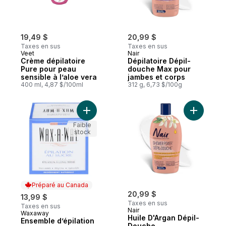
19,49 $
20,99 $
Taxes en sus
Taxes en sus
Veet
Nair
Crème dépilatoire
Dépilatoire Dépil-
Pure pour peau
douche Max pour
sensible à l’aloe vera
jambes et corps
400 ml, 4,87 $/100ml
312 g, 6,73 $/100g
Ajouter Ensemble d’épilation au sucre W
Ajouter H
Faible
stock
Préparé au Canada
20,99 $
13,99 $
Taxes en sus
Taxes en sus
Nair
Waxaway
Préparé au Canada
Huile D'Argan Dépil-
Ensemble d’épilation
Douche