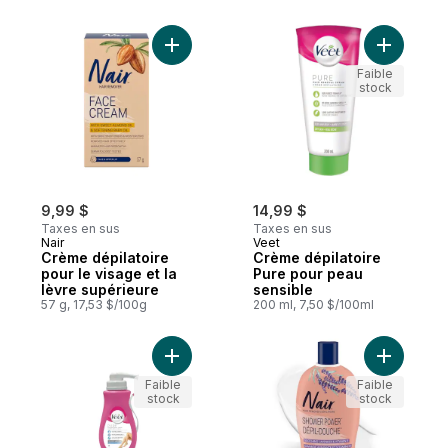
Ajouter Crème dépilatoire pour le visage e
Ajouter C
Faible
stock
9,99 $
14,99 $
Taxes en sus
Taxes en sus
Nair
Veet
Crème dépilatoire
Crème dépilatoire
pour le visage et la
Pure pour peau
lèvre supérieure
sensible
57 g, 17,53 $/100g
200 ml, 7,50 $/100ml
Ajouter Crème dépilatoire Pure pour peau 
Ajouter D
Faible
Faible
stock
stock