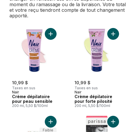
moment du ramassage ou de la livraison. Votre total
et votre reçu tiendront compte de tout changement
apporté.
Ajouter Crème dépilatoire pour peau sens
Ajouter Cr
10,99 $
10,99 $
Taxes en sus
Taxes en sus
Nair
Nair
Crème dépilatoire
Crème dépilatoire
pour peau sensible
pour forte pilosité
200 ml, 5,50 $/100ml
200 ml, 5,50 $/100ml
Ajouter Bandes de cire professionnelles à
Ajouter P
Faible