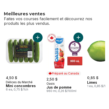
Meilleures ventes
Faites vos courses facilement et découvrez nos
produits les plus vendus.
sauter Meilleures ventes
Ajouter Mini concombres au panier
Ajouter Jus de po
Préparé au Canada
4,50 $
0,85 $
2,50 $
Délices du Marché
Limes
Oasis
Préparé au Canada
Mini concombres
1 ea, 0,85 $/1ch
Jus de pomme
6 ea, 0,75 $/1ch
960 ml, 0,26 $/100ml