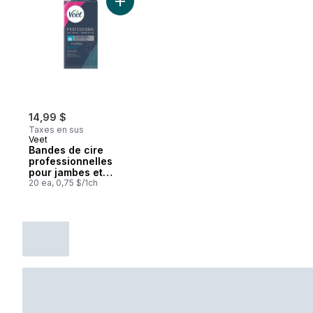
Ajouter Bandes de cire professionnelles 
14,99 $
Taxes en sus
Veet
Bandes de cire
professionnelles
pour jambes et
corps, peau sensible
20 ea, 0,75 $/1ch