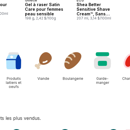
Gillette
EOS
pour
Gel à raser Satin
Shea Better
Care pour femmes
Sensitive Shave
100ml
peau sensible
Cream™, Sans
198 g, 2,42 $/100g
Parfum
207 ml, 3,14 $/100ml
Produits
Viande
Boulangerie
Garde-
Char
laitiers et
manger
oeufs
ts les plus vendus.