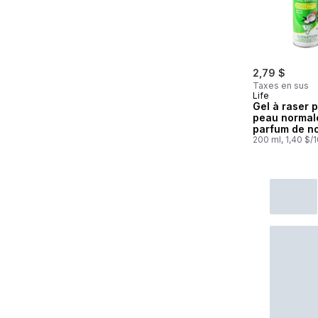
2,79 $
Taxes en sus
Life
Gel à raser 
peau normal
parfum de no
coco
200 ml, 1,40 $/