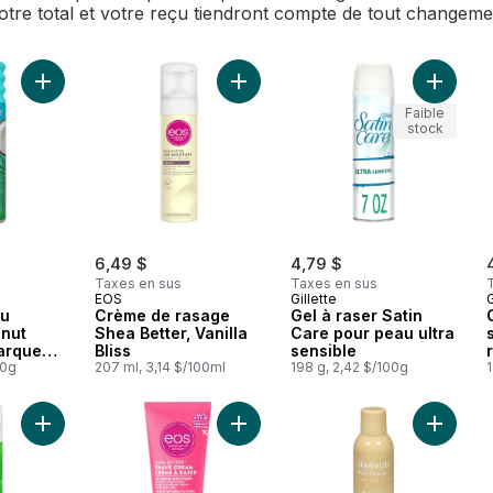
Votre total et votre reçu tiendront compte de tout changem
Ajouter Gel à raser au parfum Coconut Delight de marque Skin
Ajouter Crème de rasage Shea Better
Ajouter 
Faible
stock
6,49 $
4,79 $
Taxes en sus
Taxes en sus
EOS
Gillette
G
au
Crème de rasage
Gel à raser Satin
nut
Shea Better, Vanilla
Care pour peau ultra
arque
Bliss
sensible
00g
207 ml, 3,14 $/100ml
198 g, 2,42 $/100g
1
Ajouter Gel à raser pour peau normale, parfum de noix de co
Ajouter Crème de rasage Shea Bett
Ajouter