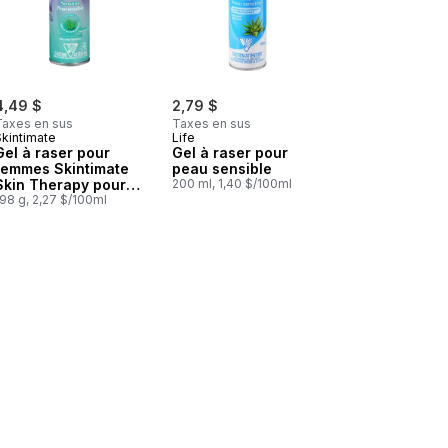
4,49 $
2,79 $
Taxes en sus
Taxes en sus
Skintimate
Life
Gel à raser pour
Gel à raser pour
femmes Skintimate
peau sensible
Skin Therapy pour
200 ml, 1,40 $/100ml
peau sensible
98 g, 2,27 $/100ml
r femmes peau sensible au panier
 Shea Better Sensitive Shave Cream™, Sans Parfum au panier