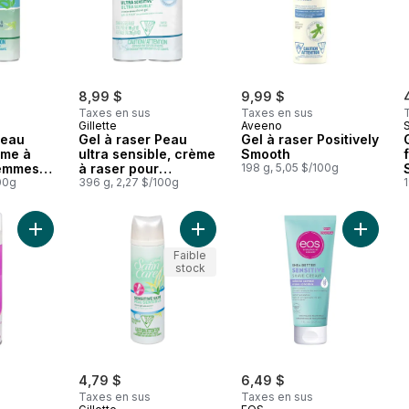
8,99 $
9,99 $
Taxes en sus
Taxes en sus
Gillette
Aveeno
Peau
Gel à raser Peau
Gel à raser Positively
ème à
ultra sensible, crème
Smooth
femmes,
à raser pour
198 g, 5,05 $/100g
e (7
00g
femmes, paquet
396 g, 2,27 $/100g
1
e 2
double (7 oz)/paquet
de 2
Ajouter Gel à raser pour peau sèche au panier
Ajouter Gel à raser Satin Care pou
Ajouter
Faible
stock
4,79 $
6,49 $
Taxes en sus
Taxes en sus