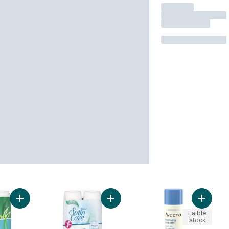
Ajouter Gel à raser Peau sensible, crème à raser pour femme
Ajouter Gel à raser Peau ultra sen
Ajouter 
Faible
stock