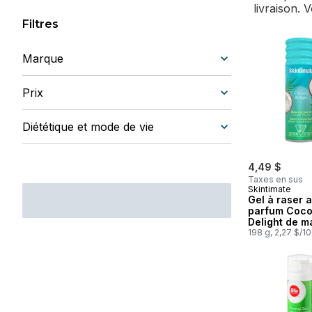
livraison. 
Filtres
Marque
Prix
Diététique et mode de vie
4,49 $
Taxes en sus
Skintimate
Gel à raser 
parfum Coco
Delight de m
Skintimate
198 g, 2,27 $/1