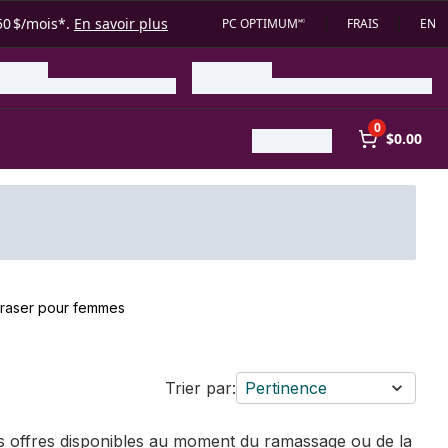
50 $/mois*.
En savoir plus
PC OPTIMUM🅪
FRAIS
EN
0
$0.00
 raser pour femmes
Trier par:
Pertinence
des offres disponibles au moment du ramassage ou de la