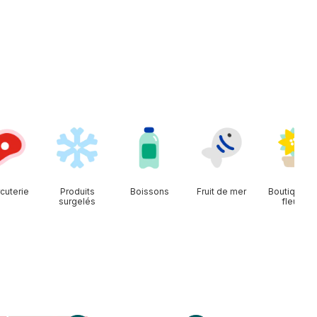
cuterie
Produits
Boissons
Fruit de mer
Boutique d
surgelés
fleurs