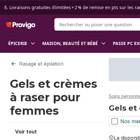
Passer au contenu principal
Passer au pied de page
💪 Livraisons gratuites illimitées + 2 % de remise en pts sur le
Rechercher des produits
ÉPICERIE
MAISON, BEAUTÉ ET BÉBÉ
PASSE PC E
Passer au filtrage du contenu
Rasage et épilation
Gels et crèmes
à raser pour
Soins personne
Gels et
femmes
Nos ma
Voir tout
La disponi