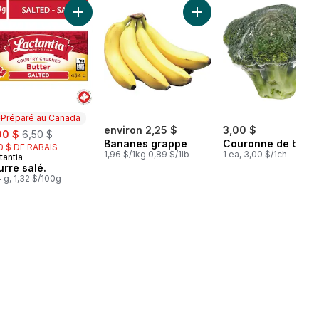
épins au panier
Limes au panier
Ajouter Beurre salé. au panier
Ajouter Bananes grappe a
Préparé au Canada
e:
, formerly:
environ 2,25 $
3,00 $
00 $
6,50 $
Bananes grappe
Couronne de broco
0 $ DE RABAIS
1,96 $/1kg 0,89 $/1lb
1 ea, 3,00 $/1ch
tantia
éparé au Canada
urre salé.
 g, 1,32 $/100g