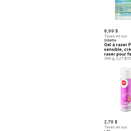
8,99 $
Taxes en sus
Gillette
Gel à raser 
sensible, cr
raser pour 
paquet doubl
396 g, 2,27 $/1
oz)/paquet d
2,79 $
Taxes en sus