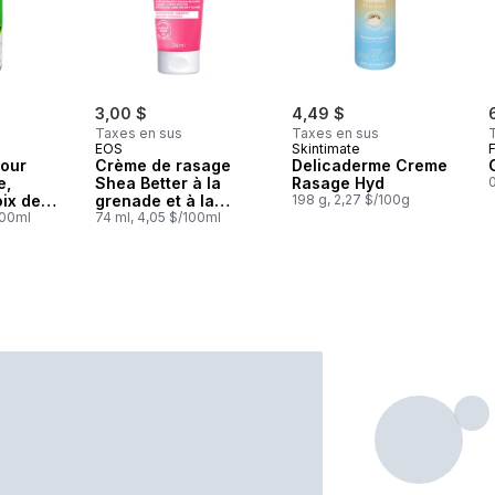
3,00 $
4,49 $
Taxes en sus
Taxes en sus
EOS
Skintimate
pour
Crème de rasage
Delicaderme Creme
e,
Shea Better à la
Rasage Hyd
ix de
grenade et à la
198 g, 2,27 $/100g
100ml
framboise, en format
74 ml, 4,05 $/100ml
voyage