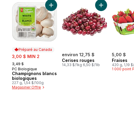
sauter Meilleures ventes
Ajouter Champignons blancs biologiques 
Ajouter Cerises 
Préparé au Canada
sale:
environ 12,75 $
5,00 $
3,00 $ MIN 2
Cerises rouges
Fraises
, formerly:
3,49 $
14,33 $/1kg 6,50 $/1lb
420 g, 1,19 
PC Biologique
1 000 point
Préparé au Canada
Champignons blancs
biologiques
227 g, 1,54 $/100g
Magasiner Offre