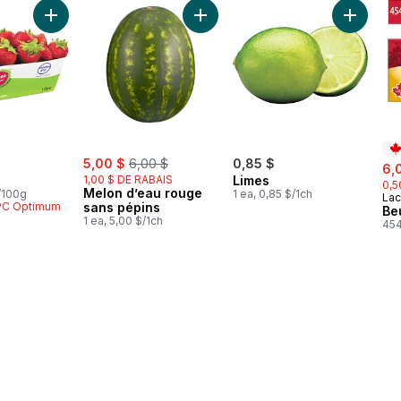
au panier
rouges au panier
Ajouter Fraises au panier
Ajouter Melon d’eau rouge sans p
Ajouter 
sale:
, formerly:
5,00 $
6,00 $
0,85 $
sal
6,
1,00 $ DE RABAIS
Limes
0,5
Melon d’eau rouge
$/100g
1 ea, 0,85 $/1ch
Lac
Pr
 PC Optimum
sans pépins
Be
1 ea, 5,00 $/1ch
454