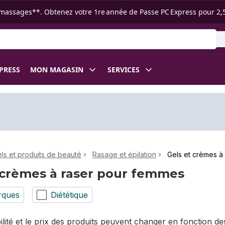
s ramassages**. Obtenez votre 1re année de Passe PC Express pour 2,
XPRESS
MON MAGASIN
SERVICES
ls et produits de beauté
Rasage et épilation
Gels et crèmes à
 crèmes à raser pour femmes
rques
Diététique
bilité et le prix des produits peuvent changer en fonction 