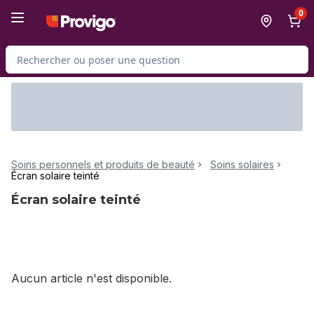
Passer au contenu principal
Passer au pied de page
0
Rechercher des produits
Soins personnels et produits de beauté
Soins solaires
Écran solaire teinté
Écran solaire teinté
Aucun article n'est disponible.