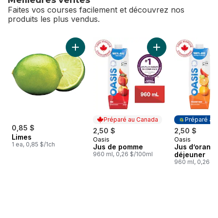
Faites vos courses facilement et découvrez nos
produits les plus vendus.
sauter Meilleures ventes
Ajouter Limes au panier
Ajouter Jus de po
Préparé au Canada
Préparé au
0,85 $
2,50 $
2,50 $
Limes
Oasis
Oasis
Préparé au Canada
Préparé au
1 ea, 0,85 $/1ch
Jus de pomme
Jus d’orang
960 ml, 0,26 $/100ml
déjeuner
960 ml, 0,26 $