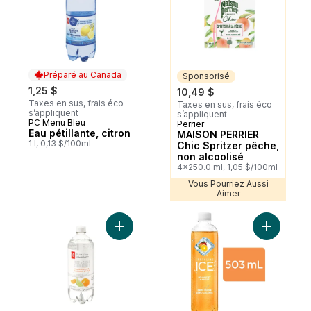
Préparé au Canada
Sponsorisé
1,25 $
10,49 $
Taxes en sus, frais éco
Taxes en sus, frais éco
s’appliquent
s’appliquent
PC Menu Bleu
Préparé au Canada
Perrier
Sponsorisé
Eau pétillante, citron
MAISON PERRIER
1 l, 0,13 $/100ml
Chic Spritzer pêche,
non alcoolisé
4x250.0 ml, 1,05 $/100ml
Vous Pourriez Aussi
Aimer
Ajouter Boisson à base d’eau pétillante Cla
Ajouter E