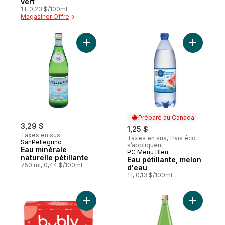
vert
1 l, 0,23 $/100ml
Magasiner Offre
Ajouter Eau minérale naturelle pétillante a
Ajouter E
Préparé au Canada
3,29 $
1,25 $
Taxes en sus
Taxes en sus, frais éco
SanPellegrino
s’appliquent
Eau minérale
PC Menu Bleu
Préparé au Canada
naturelle pétillante
Eau pétillante, melon
750 ml, 0,44 $/100ml
d'eau
1 l, 0,13 $/100ml
Ajouter Fraise Eau gazeuse au panier
Ajouter I