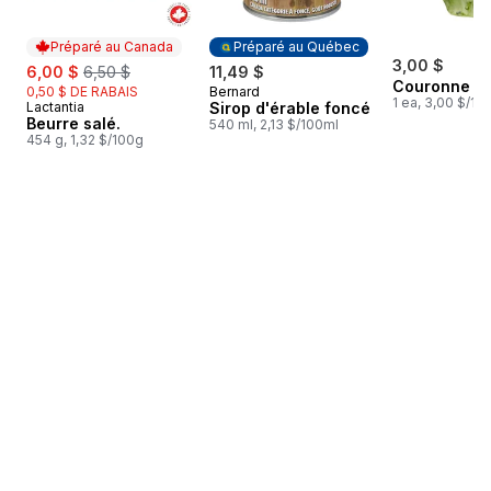
Préparé au Canada
Préparé au Québec
sale:
, formerly:
3,00 $
6,00 $
6,50 $
11,49 $
Couronne de
0,50 $ DE RABAIS
Bernard
Préparé au Québec
1 ea, 3,00 $/1ch
Lactantia
Sirop d'érable foncé
Préparé au Canada
Beurre salé.
540 ml, 2,13 $/100ml
454 g, 1,32 $/100g