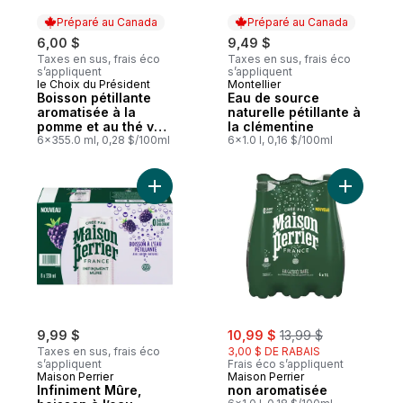
Préparé au Canada
Préparé au Canada
6,00 $
9,49 $
Taxes en sus, frais éco
Taxes en sus, frais éco
s’appliquent
s’appliquent
le Choix du Président
Montellier
Préparé au Canada
Préparé au Canada
Boisson pétillante
Eau de source
aromatisée à la
naturelle pétillante à
pomme et au thé vert
la clémentine
avec vitamine B12
6x355.0 ml, 0,28 $/100ml
6x1.0 l, 0,16 $/100ml
pour le métabolisme
énergétique
Ajouter Infiniment Mûre, boisson à l’eau p
Ajouter n
sale:
, formerly:
9,99 $
10,99 $
13,99 $
Taxes en sus, frais éco
3,00 $ DE RABAIS
s’appliquent
Frais éco s’appliquent
Maison Perrier
Maison Perrier
Infiniment Mûre,
non aromatisée