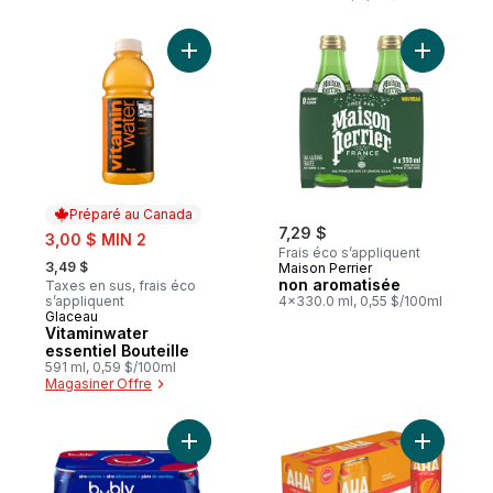
fibres pour la santé
intestinale
Ajouter Vitaminwater essentiel Bouteille a
Ajouter n
Préparé au Canada
sale:
7,29 $
3,00 $ MIN 2
Frais éco s’appliquent
, formerly:
3,49 $
Maison Perrier
non aromatisée
Taxes en sus, frais éco
s’appliquent
4x330.0 ml, 0,55 $/100ml
Glaceau
Préparé au Canada
Vitaminwater
essentiel Bouteille
591 ml, 0,59 $/100ml
Magasiner Offre
Ajouter Eau pétillante bubly bleuet grena
Ajouter S