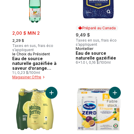
Préparé au Canada
sale:
2,00 $ MIN 2
9,49 $
, formerly:
Taxes en sus, frais éco
2,29 $
s’appliquent
Taxes en sus, frais éco
Montellier
Préparé au Canada
s’appliquent
Eau de source
le Choix du Président
naturelle gazéifiée
Eau de source
6x1.0 l, 0,16 $/100ml
naturelle gazéifiée à
saveur d’orange
sanguine
1 l, 0,23 $/100ml
Magasiner Offre
Ajouter Boisson à l’eau pétillante, Infinime
Ajouter Bo
Faible
stock