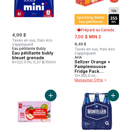
Préparé au Canada
4,99 $
sale:
7,00 $ MIN 2
Taxes en sus, frais éco
, formerly:
8,49 $
s’appliquent
Eau pétillante Bubly
Taxes en sus, frais éco
Eau pétillante bubly
s’appliquent
bleuet grenade
AHA
Préparé au Canada
Seltzer Orange +
6x222.0 ml, 0,37 $/100ml
Pamplemousse
Fridge Pack
Cannettes
12x355.0 ml,
0,20 $/100ml
Magasiner Offre
Ajouter Boisson pétillante aromatisée à l
Ajouter Ea