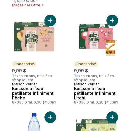
1 l, 0,30 $/100ml
Magasiner Offre
Ajouter Boisson à l’eau pétillante Infinime
Ajouter Bo
Sponsorisé
Sponsorisé
9,99 $
9,99 $
Taxes en sus, frais éco
Taxes en sus, frais éco
s’appliquent
s’appliquent
Maison Perrier
Maison Perrier
Sponsorisé
Sponsorisé
Boisson à l’eau
Boisson à l’eau
pétillante Infiniment
pétillante Infiniment
Pêche
Litchi
8x330.0 ml, 0,38 $/100ml
8x330.0 ml, 0,38 $/100ml
Ajouter Eau pétillante, lime au panier
Ajouter Bo