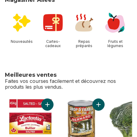
sauter Magasiner Allées
Nouveautés
Cartes-
Repas
Fruits et
cadeaux
préparés
légumes
Meilleures ventes
Faites vos courses facilement et découvrez nos
produits les plus vendus.
sauter Meilleures ventes
Ajouter Beurre salé. au panier
Ajouter Sirop d'ér