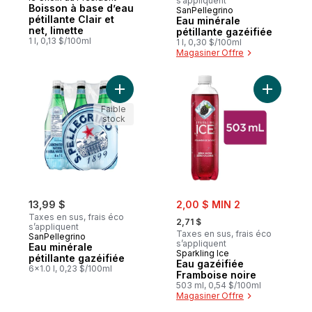
Préparé au Canada
s’appliquent
Boisson à base d’eau
SanPellegrino
pétillante Clair et
Eau minérale
net, limette
pétillante gazéifiée
1 l, 0,13 $/100ml
1 l, 0,30 $/100ml
Magasiner Offre
Ajouter Eau minérale pétillante gazéifiée 
Ajouter E
Faible
stock
sale:
13,99 $
2,00 $ MIN 2
, formerly:
Taxes en sus, frais éco
2,71 $
s’appliquent
Taxes en sus, frais éco
SanPellegrino
s’appliquent
Eau minérale
Sparkling Ice
pétillante gazéifiée
Eau gazéifiée
6x1.0 l, 0,23 $/100ml
Framboise noire
503 ml, 0,54 $/100ml
Magasiner Offre