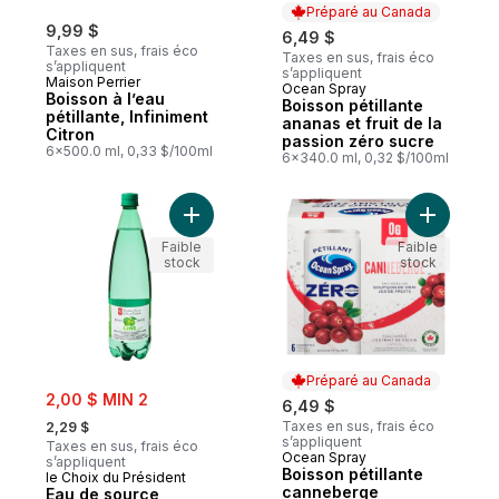
Préparé au Canada
9,99 $
6,49 $
Taxes en sus, frais éco
Taxes en sus, frais éco
s’appliquent
s’appliquent
Maison Perrier
Ocean Spray
Préparé au Canada
Boisson à l’eau
Boisson pétillante
pétillante, Infiniment
ananas et fruit de la
Citron
passion zéro sucre
6x500.0 ml, 0,33 $/100ml
6x340.0 ml, 0,32 $/100ml
Ajouter Eau de source naturelle gazéifiée
Ajouter B
Faible
Faible
stock
stock
Préparé au Canada
sale:
2,00 $ MIN 2
6,49 $
, formerly:
Taxes en sus, frais éco
2,29 $
s’appliquent
Taxes en sus, frais éco
Ocean Spray
Préparé au Canada
s’appliquent
Boisson pétillante
le Choix du Président
canneberge
Eau de source