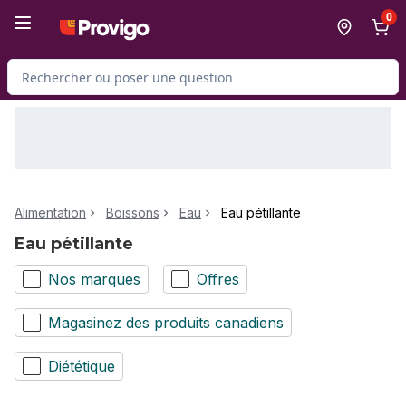
Passer au contenu principal
Passer au pied de page
0
Rechercher des produits
Alimentation
Boissons
Eau
Eau pétillante
Eau pétillante
Nos marques
Offres
Magasinez des produits canadiens
Diététique