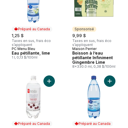
Préparé au Canada
Sponsorisé
1,25 $
9,99 $
Taxes en sus, frais éco
Taxes en sus, frais éco
s’appliquent
s’appliquent
PC Menu Bleu
Maison Perrier
Préparé au Canada
Sponsorisé
Eau pétillante, lime
Boisson à l’eau
1 l, 0,13 $/100ml
pétillante Infiniment
Gingembre Lime
8x330.0 ml, 0,38 $/100ml
Ajouter Eau pétillante Clair et net, cerise 
Ajouter Ea
Préparé au Canada
Préparé au Canada