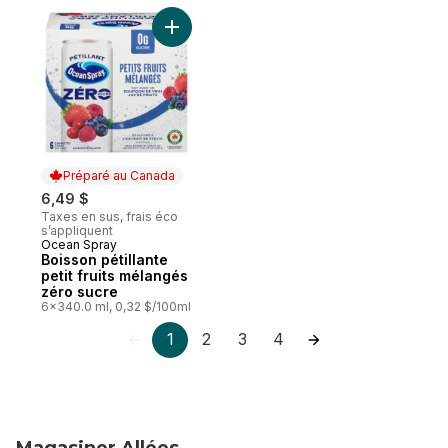
Ajouter Boisson pétillante petit fruits mé
Préparé au Canada
6,49 $
Taxes en sus, frais éco
s’appliquent
Ocean Spray
Préparé au Canada
Boisson pétillante
petit fruits mélangés
zéro sucre
6x340.0 ml, 0,32 $/100ml
1
2
3
4
Magasiner Allées