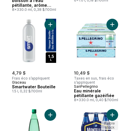
boisson à l’eau
6x1.0 l, 0,18 $/100ml
pétillante, arôme
naturel de mûre,
8x330.0 ml, 0,38 $/100ml
sans calorie, sans
édulcorant, sans
sodium, recueillie et
Ajouter Smartwater Bouteille au panier
Ajouter Ea
embouteillée en
France
4,79 $
10,49 $
Frais éco s’appliquent
Taxes en sus, frais éco
Glaceau
s’appliquent
Smartwater Bouteille
SanPellegrino
Eau minérale
1.5 l, 0,32 $/100ml
pétillante gazéifiée
8x330.0 ml, 0,40 $/100ml
Ajouter Eau de source naturelle gazéifié
Ajouter E
Faible
stock