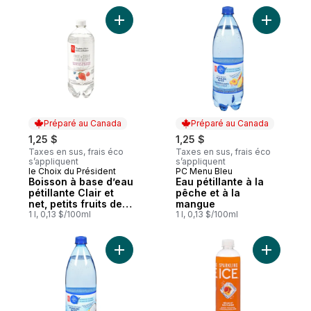
Ajouter Boisson à base d’eau pétillante Clai
Ajouter E
Préparé au Canada
Préparé au Canada
1,25 $
1,25 $
Taxes en sus, frais éco
Taxes en sus, frais éco
s’appliquent
s’appliquent
le Choix du Président
PC Menu Bleu
Préparé au Canada
Préparé au Canada
Boisson à base d’eau
Eau pétillante à la
pétillante Clair et
pêche et à la
net, petits fruits des
mangue
bois
1 l, 0,13 $/100ml
1 l, 0,13 $/100ml
Ajouter Eau pétillante à l'ananas et à la n
Ajouter E