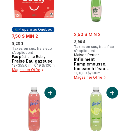
Préparé au Québec
sale:
sale:
2,50 $ MIN 2
7,50 $ MIN 2
, formerly:
, formerly:
2,99 $
8,29 $
Taxes en sus, frais éco
Taxes en sus, frais éco
s’appliquent
s’appliquent
Maison Perrier
Eau pétillante Bubly
Préparé au Québec
Infiniment
Fraise Eau gazeuse
Pamplemousse,
12x355.0 ml, 0,19 $/100ml
boisson à l’eau
Magasiner Offre
pétillante
1 l, 0,30 $/100ml
Magasiner Offre
Ajouter Eau pétillante Fruit2O framboise et
Ajouter Bo