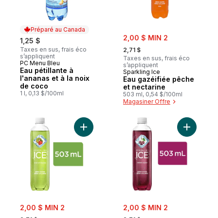
Préparé au Canada
sale:
2,00 $ MIN 2
1,25 $
, formerly:
Taxes en sus, frais éco
2,71 $
s’appliquent
Taxes en sus, frais éco
PC Menu Bleu
Préparé au Canada
s’appliquent
Eau pétillante à
Sparkling Ice
l'ananas et à la noix
Eau gazéifiée pêche
de coco
et nectarine
1 l, 0,13 $/100ml
503 ml, 0,54 $/100ml
Magasiner Offre
Ajouter Eau gazéifiée Kiwi et Fraise au pa
Ajouter Ea
sale:
sale:
2,00 $ MIN 2
2,00 $ MIN 2
, formerly:
, formerly: