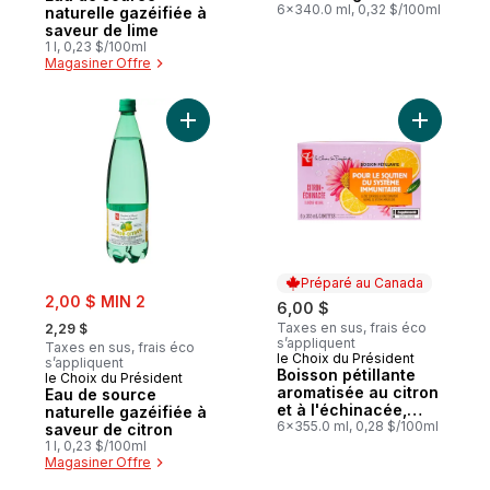
6x340.0 ml, 0,32 $/100ml
naturelle gazéifiée à
saveur de lime
1 l, 0,23 $/100ml
Magasiner Offre
Ajouter Eau de source naturelle gazéifiée
Préparé au Canada
sale:
2,00 $ MIN 2
6,00 $
, formerly:
Taxes en sus, frais éco
2,29 $
s’appliquent
Taxes en sus, frais éco
le Choix du Président
Préparé au Canada
s’appliquent
Boisson pétillante
le Choix du Président
aromatisée au citron
Eau de source
et à l'échinacée,
naturelle gazéifiée à
avec du zinc pour le
6x355.0 ml, 0,28 $/100ml
saveur de citron
soutien immunitaire
1 l, 0,23 $/100ml
Magasiner Offre