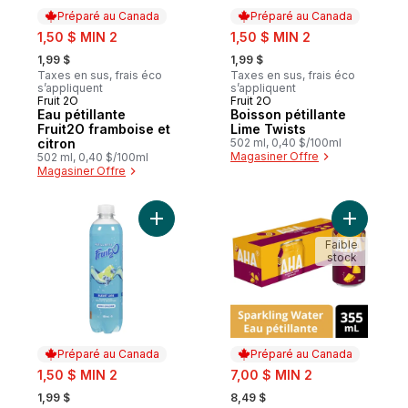
Préparé au Canada
Préparé au Canada
sale:
sale:
1,50 $ MIN 2
1,50 $ MIN 2
, formerly:
, formerly:
1,99 $
1,99 $
Taxes en sus, frais éco
Taxes en sus, frais éco
s’appliquent
s’appliquent
Fruit 2O
Fruit 2O
Préparé au Canada
Préparé au Canada
Eau pétillante
Boisson pétillante
Fruit2O framboise et
Lime Twists
citron
502 ml, 0,40 $/100ml
Magasiner Offre
502 ml, 0,40 $/100ml
Magasiner Offre
Ajouter Boisson pétillante Bleuet Lime Twi
Ajouter S
Faible
stock
Préparé au Canada
Préparé au Canada
sale:
sale:
1,50 $ MIN 2
7,00 $ MIN 2
, formerly:
, formerly:
1,99 $
8,49 $