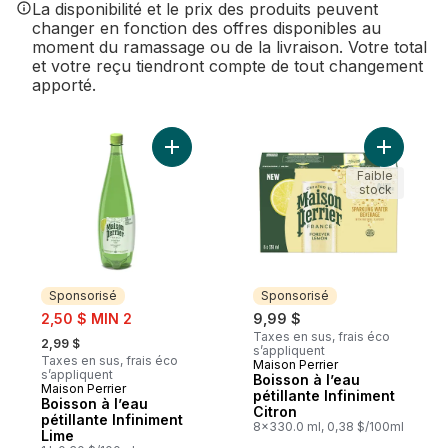
La disponibilité et le prix des produits peuvent
changer en fonction des offres disponibles au
moment du ramassage ou de la livraison. Votre total
et votre reçu tiendront compte de tout changement
apporté.
Ajouter Boisson à l’eau pétillante Infinime
Ajouter Bo
Faible
stock
Sponsorisé
Sponsorisé
sale:
2,50 $ MIN 2
9,99 $
, formerly:
Taxes en sus, frais éco
2,99 $
s’appliquent
Taxes en sus, frais éco
Maison Perrier
Sponsorisé
s’appliquent
Boisson à l’eau
Maison Perrier
Sponsorisé
pétillante Infiniment
Boisson à l’eau
Citron
pétillante Infiniment
8x330.0 ml, 0,38 $/100ml
Lime