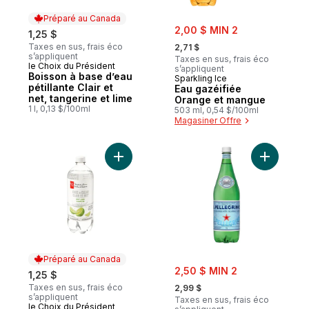
Préparé au Canada
sale:
2,00 $ MIN 2
1,25 $
, formerly:
Taxes en sus, frais éco
2,71 $
s’appliquent
Taxes en sus, frais éco
le Choix du Président
Préparé au Canada
s’appliquent
Boisson à base d’eau
Sparkling Ice
pétillante Clair et
Eau gazéifiée
net, tangerine et lime
Orange et mangue
1 l, 0,13 $/100ml
503 ml, 0,54 $/100ml
Magasiner Offre
Ajouter Boisson à base d’eau pétillante Cla
Ajouter Ea
Préparé au Canada
sale:
2,50 $ MIN 2
1,25 $
, formerly:
Taxes en sus, frais éco
2,99 $
s’appliquent
Taxes en sus, frais éco
le Choix du Président