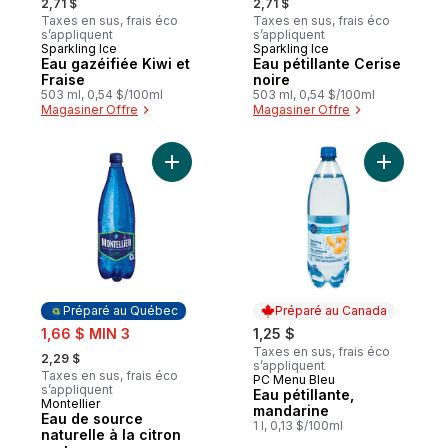
2,71 $
2,71 $
Taxes en sus, frais éco
Taxes en sus, frais éco
s’appliquent
s’appliquent
Sparkling Ice
Sparkling Ice
Eau gazéifiée Kiwi et
Eau pétillante Cerise
Fraise
noire
503 ml, 0,54 $/100ml
503 ml, 0,54 $/100ml
Magasiner Offre
Magasiner Offre
Ajouter Eau de source naturelle à la citron
Ajouter E
Préparé au Québec
Préparé au Canada
sale:
1,66 $ MIN 3
1,25 $
, formerly:
Taxes en sus, frais éco
2,29 $
s’appliquent
Taxes en sus, frais éco
PC Menu Bleu
Préparé au Canada
s’appliquent
Eau pétillante,
Montellier
Préparé au Québec
mandarine
Eau de source
1 l, 0,13 $/100ml
naturelle à la citron