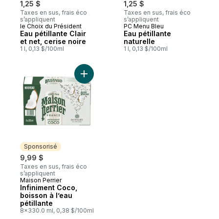
1,25 $
1,25 $
Taxes en sus, frais éco
Taxes en sus, frais éco
s’appliquent
s’appliquent
le Choix du Président
PC Menu Bleu
Préparé au Canada
Préparé au Canada
Eau pétillante Clair
Eau pétillante
et net, cerise noire
naturelle
1 l, 0,13 $/100ml
1 l, 0,13 $/100ml
Ajouter Infiniment Coco, boisson à l’eau pé
Sponsorisé
9,99 $
Taxes en sus, frais éco
s’appliquent
Maison Perrier
Sponsorisé
Infiniment Coco,
boisson à l’eau
pétillante
8x330.0 ml, 0,38 $/100ml