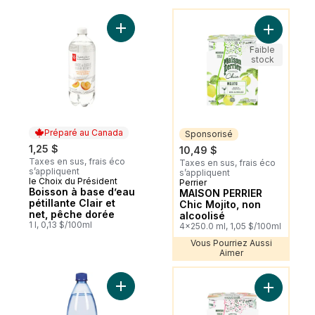
Vous Pourriez Aussi Aimer
Ajouter Boisson à base d’eau pétillante Cl
Ajouter M
Faible
stock
Préparé au Canada
Sponsorisé
1,25 $
10,49 $
Taxes en sus, frais éco
Taxes en sus, frais éco
s’appliquent
s’appliquent
le Choix du Président
Préparé au Canada
Perrier
Sponsorisé
Boisson à base d’eau
MAISON PERRIER
pétillante Clair et
Chic Mojito, non
net, pêche dorée
alcoolisé
1 l, 0,13 $/100ml
4x250.0 ml, 1,05 $/100ml
Vous Pourriez Aussi
Aimer
Vous Pourriez Aussi Aimer
Ajouter Eau pétillante, citron au panier
Ajouter M