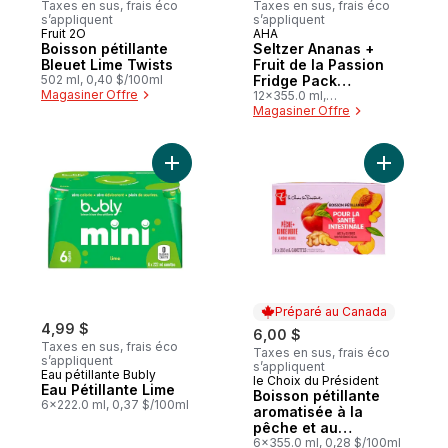
Taxes en sus, frais éco
Taxes en sus, frais éco
s’appliquent
s’appliquent
Fruit 2O
AHA
Préparé au Canada
Préparé au Canada
Boisson pétillante
Seltzer Ananas +
Bleuet Lime Twists
Fruit de la Passion
502 ml, 0,40 $/100ml
Fridge Pack
Magasiner Offre
Cannettes
12x355.0 ml,
0,20 $/100ml
Magasiner Offre
Ajouter Eau Pétillante Lime au panier
Ajouter B
Préparé au Canada
4,99 $
6,00 $
Taxes en sus, frais éco
Taxes en sus, frais éco
s’appliquent
s’appliquent
Eau pétillante Bubly
le Choix du Président
Préparé au Canada
Eau Pétillante Lime
Boisson pétillante
6x222.0 ml, 0,37 $/100ml
aromatisée à la
pêche et au
gingembre avec
6x355.0 ml, 0,28 $/100ml